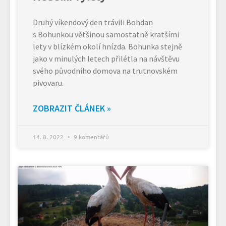
Druhý víkendový den trávili Bohdan
s Bohunkou většinou samostatně kratšími
lety v blízkém okolí hnízda. Bohunka stejně
jako v minulých letech přilétla na návštěvu
svého původního domova na trutnovském
pivovaru.
ZOBRAZIT ČLÁNEK »
14. 8. 2022
9 komentářů