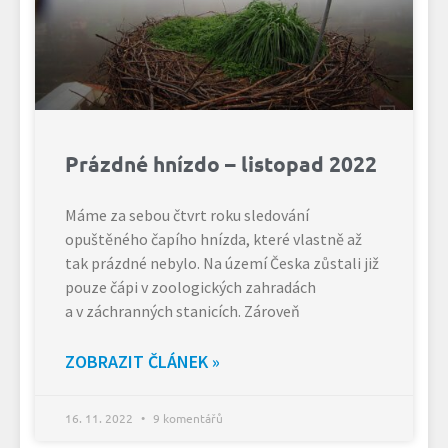
Prázdné hnízdo – listopad 2022
Máme za sebou čtvrt roku sledování
opuštěného čapího hnízda, které vlastně až
tak prázdné nebylo. Na území Česka zůstali již
pouze čápi v zoologických zahradách
a v záchranných stanicích. Zároveň
ZOBRAZIT ČLÁNEK »
16. 11. 2022
9 komentářů