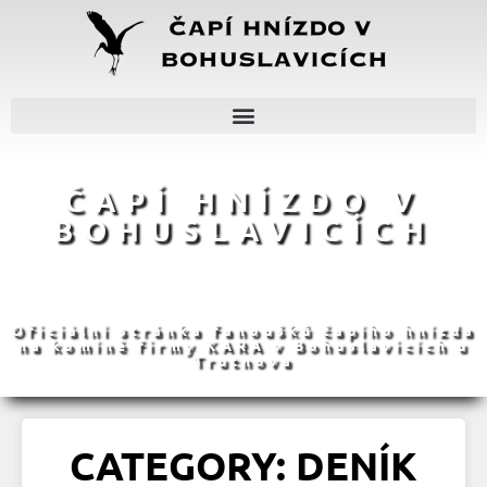
ČAPÍ HNÍZDO V
BOHUSLAVICÍCH
Oficiální stránka fanoušků čapího hnízda
na komíně firmy KARA v Bohuslavicích u
Trutnova
CATEGORY: DENÍK