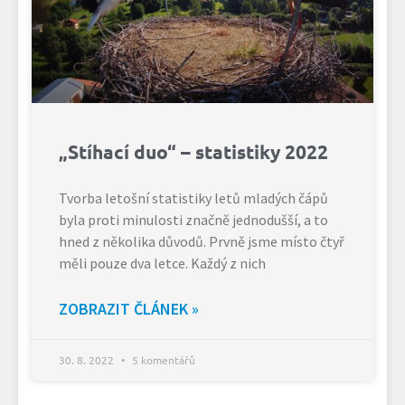
„Stíhací duo“ – statistiky 2022
Tvorba letošní statistiky letů mladých čápů
byla proti minulosti značně jednodušší, a to
hned z několika důvodů. Prvně jsme místo čtyř
měli pouze dva letce. Každý z nich
ZOBRAZIT ČLÁNEK »
30. 8. 2022
5 komentářů