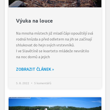
Výuka na louce
Na mnoha místech již mladí čápi opouštějí svá
rodná hnízda a před odletem na jih se začínají
shlukovat do hejn svých vrstevníků.
I ve Slavětíně se kvarteto mládeže nevrátilo
na noc domů a jejich
ZOBRAZIT ČLÁNEK »
5. 8. 2022
5 komentářů