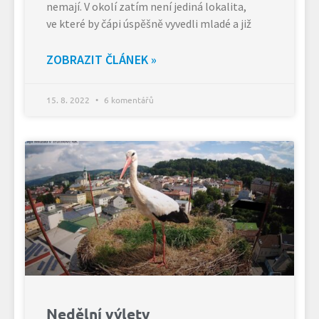
nemají. V okolí zatím není jediná lokalita,
ve které by čápi úspěšně vyvedli mladé a již
ZOBRAZIT ČLÁNEK »
15. 8. 2022
6 komentářů
Nedělní výlety