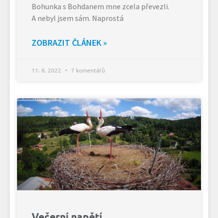
Bohunka s Bohdanem mne zcela převezli.
A nebyl jsem sám. Naprostá
ZOBRAZIT ČLÁNEK »
11. 8. 2022
7 komentářů
Večerní napětí