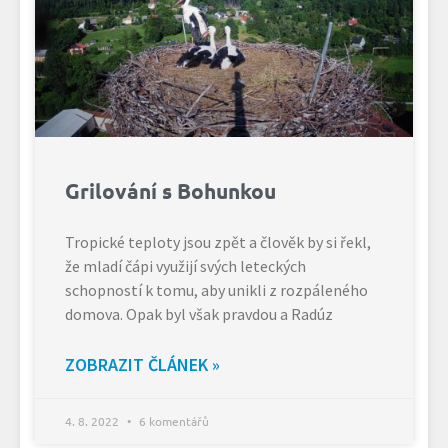
Grilování s Bohunkou
Tropické teploty jsou zpět a člověk by si řekl,
že mladí čápi využijí svých leteckých
schopností k tomu, aby unikli z rozpáleného
domova. Opak byl však pravdou a Radúz
ZOBRAZIT ČLÁNEK »
4. 8. 2022
6 komentářů