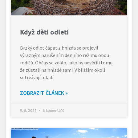
Když děti odletí
Brzký odlet čápat z hnízda se projevil
výrazným narušením denního režimu obou
rodičů. Občas se zdálo, jako by nevěřili tomu,
že zůstali na hnízdě sami. V bližším okolí
setrvávají mladí
ZOBRAZIT ČLÁNEK »
9. 8. 2022
8 komentářů