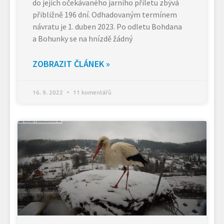
do jejich očekávaného jarního příletu zbývá
přibližně 196 dní. Odhadovaným termínem
návratu je 1. duben 2023. Po odletu Bohdana
a Bohunky se na hnízdě žádný
ZOBRAZIT ČLÁNEK »
16. 9. 2022
11 komentářů