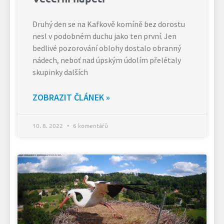
Druhý den se na Kafkově komíně bez dorostu
nesl v podobném duchu jako ten první. Jen
bedlivé pozorování oblohy dostalo obranný
nádech, neboť nad úpským údolím přelétaly
skupinky dalších
ZOBRAZIT ČLÁNEK »
10. 8. 2022
6 komentářů