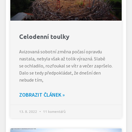
Celodenní toulky
Avizovaná sobotní změna počasí opravdu
nastala, nebyla však až tolik výrazná. Slabě
se ochladilo, rozfoukal se vítr a večer zapršelo.
Dalo se tedy předpokládat, že dnešní den
nebude tím,
ZOBRAZIT ČLÁNEK »
13. 8. 2022
11 komentářů