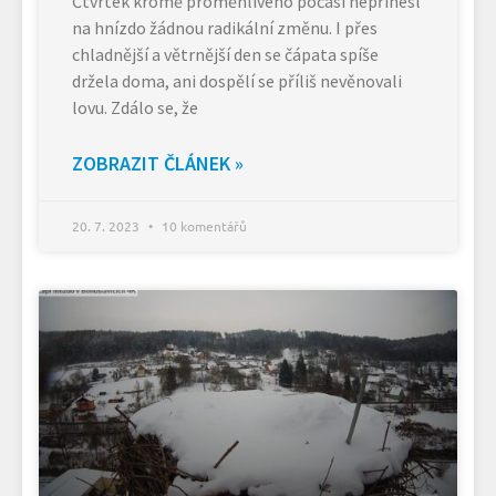
Čtvrtek kromě proměnlivého počasí nepřinesl
na hnízdo žádnou radikální změnu. I přes
chladnější a větrnější den se čápata spíše
držela doma, ani dospělí se příliš nevěnovali
lovu. Zdálo se, že
ZOBRAZIT ČLÁNEK »
20. 7. 2023
10 komentářů