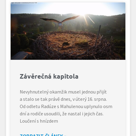
Závěrečná kapitola
Nevyhnutelný okamžik musel jednou přijít
a stalo se tak právě dnes, v úterý 16. srpna.
Od odletu Radúze s Mahulenou uplynulo osm
dní a rodiče usoudili, že nastal i jejich čas.
Loučení s hnízdem