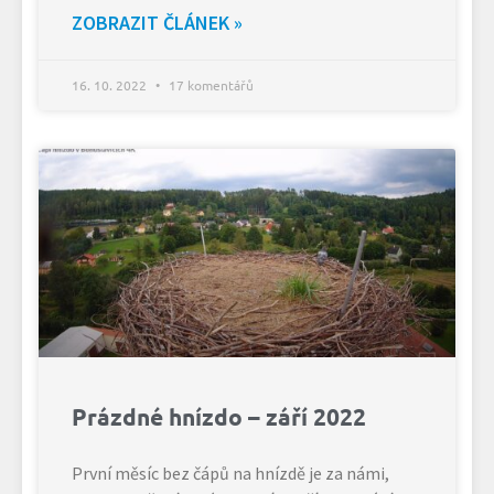
ZOBRAZIT ČLÁNEK »
16. 10. 2022
17 komentářů
Prázdné hnízdo – září 2022
První měsíc bez čápů na hnízdě je za námi,