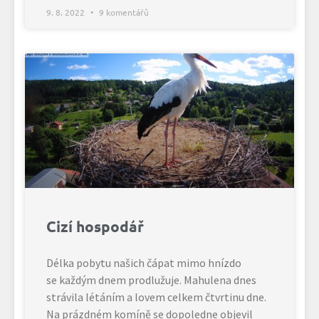
9. 8. 2022
9 komentářů
Cizí hospodář
Délka pobytu našich čápat mimo hnízdo
se každým dnem prodlužuje. Mahulena dnes
strávila létáním a lovem celkem čtvrtinu dne.
Na prázdném komíně se dopoledne objevil