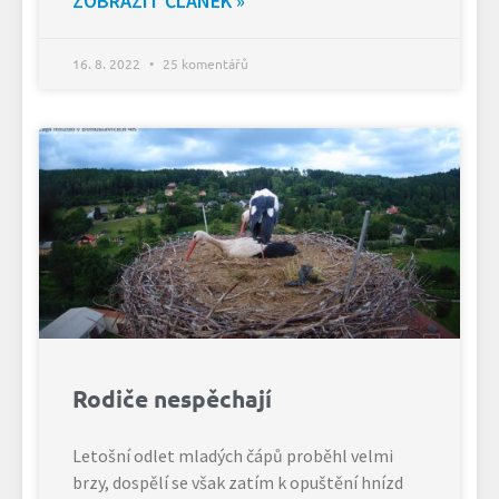
ZOBRAZIT ČLÁNEK »
16. 8. 2022
25 komentářů
Rodiče nespěchají
Letošní odlet mladých čápů proběhl velmi
brzy, dospělí se však zatím k opuštění hnízd