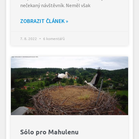
nečekaný návštěvník. Neměl však
ZOBRAZIT ČLÁNEK »
7. 8. 2022
6 komentářů
Sólo pro Mahulenu