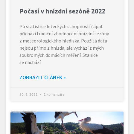
Počasí v hnízdní sezóně 2022
Po statistice leteckých schopností čápat
přichází tradiční zhodnocení hnízdní sezóny
z meteorologického hlediska. Použitá data
nejsou přímo z hnízda, ale vychází z mých
soukromých domácích měření. Stanice
se nachází
ZOBRAZIT ČLÁNEK »
30. 8. 2022
2 komentáře