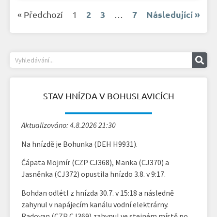
2
3
7
Následující »
« Předchozí
1
…
STAV HNÍZDA V BOHUSLAVICÍCH
Aktualizováno: 4.8.2026 21:30
Na hnízdě je Bohunka (DEH H9931).
Čápata Mojmír (CZP CJ368), Manka (CJ370) a
Jasněnka (CJ372) opustila hnízdo 3.8. v 9:17.
Bohdan odlétl z hnízda 30.7. v 15:18 a následně
zahynul v napájecím kanálu vodní elektrárny.
Radovan (CZP CJ369) zahynul ve stejném místě po