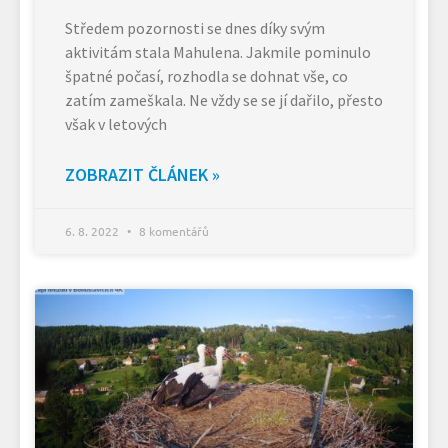
Středem pozornosti se dnes díky svým
aktivitám stala Mahulena. Jakmile pominulo
špatné počasí, rozhodla se dohnat vše, co
zatím zameškala. Ne vždy se se jí dařilo, přesto
však v letových
ZOBRAZIT ČLÁNEK »
6. 8. 2022
8 komentářů