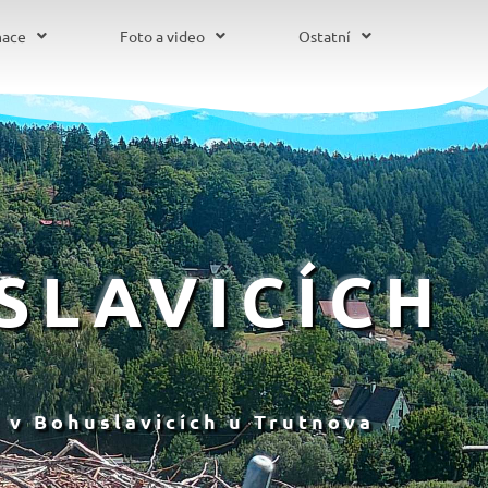
mace
Foto a video
Ostatní
SLAVICÍCH
 v Bohuslavicích u Trutnova