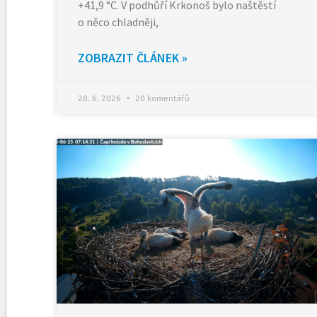
+41,9 °C. V podhůří Krkonoš bylo naštěstí
o něco chladněji,
ZOBRAZIT ČLÁNEK »
28. 6. 2026
20 komentářů