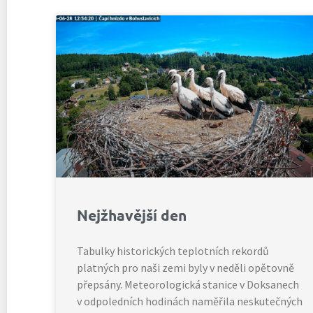
Nejžhavější den
Tabulky historických teplotních rekordů
platných pro naši zemi byly v neděli opětovně
přepsány. Meteorologická stanice v Doksanech
v odpoledních hodinách naměřila neskutečných