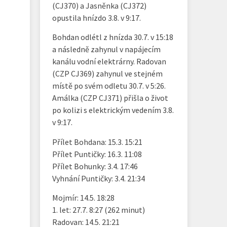
(CJ370) a Jasněnka (CJ372)
opustila hnízdo 3.8. v 9:17.
Bohdan odlétl z hnízda 30.7. v 15:18
a následně zahynul v napájecím
kanálu vodní elektrárny. Radovan
(CZP CJ369) zahynul ve stejném
místě po svém odletu 30.7. v 5:26.
Amálka (CZP CJ371) přišla o život
po kolizi s elektrickým vedením 3.8.
v 9:17.
Přílet Bohdana: 15.3. 15:21
Přílet Puntičky: 16.3. 11:08
Přílet Bohunky: 3.4. 17:46
Vyhnání Puntičky: 3.4. 21:34
Mojmír: 14.5. 18:28
1. let: 27.7. 8:27 (262 minut)
Radovan: 14.5. 21:21