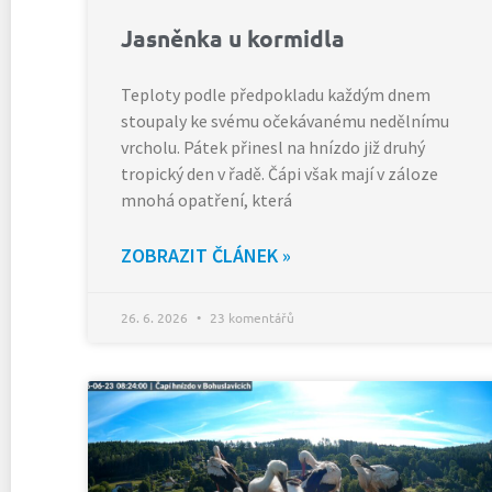
Jasněnka u kormidla
Teploty podle předpokladu každým dnem
stoupaly ke svému očekávanému nedělnímu
vrcholu. Pátek přinesl na hnízdo již druhý
tropický den v řadě. Čápi však mají v záloze
mnohá opatření, která
ZOBRAZIT ČLÁNEK »
26. 6. 2026
23 komentářů