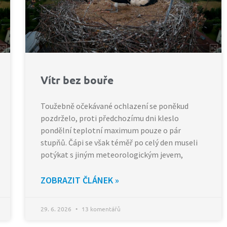
Vítr bez bouře
Toužebně očekávané ochlazení se poněkud
pozdrželo, proti předchozímu dni kleslo
pondělní teplotní maximum pouze o pár
stupňů. Čápi se však téměř po celý den museli
potýkat s jiným meteorologickým jevem,
ZOBRAZIT ČLÁNEK »
29. 6. 2026
13 komentářů