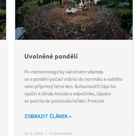
Uvolněné pondělí
Po meteorologicky náročném víkendu
se v pondělí počasí vrátilo do normálu a nabídlo
nám příjemný letní den. Bohuslavičtí čápi ho
využili k úklidu hnízda a odpočinku, čápata
se pustila do posilování křídel. Protože
ZOBRAZIT ČLÁNEK »
22. 6. 2026
15 komentářů