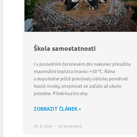
Škola samostatnosti
I v posledním červnovém dni nakonec přesáhla
maximální teplota hranici +30 °C. Ráno
a dopoledne ještě pokrývaly oblohu poměrně
husté mraky, oteplovat se začalo až okolo
poledne. Předchozími dny
ZOBRAZIT ČLÁNEK »
30. 6. 2026
28 komentářů