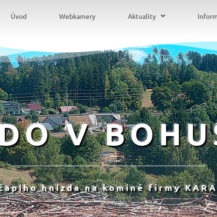
Úvod
Webkamery
Aktuality
Infor
ZDO V BOHU
 čapího hnízda na komíně firmy KARA