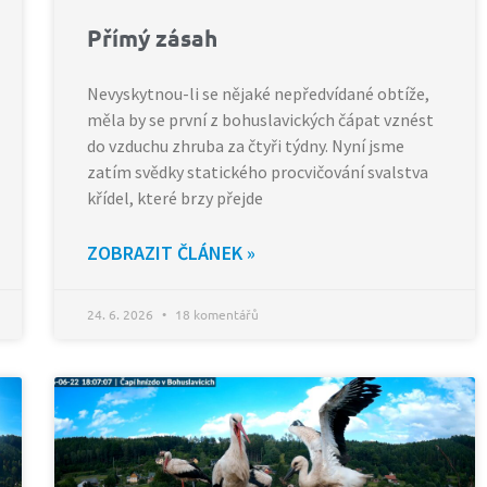
Přímý zásah
Nevyskytnou-li se nějaké nepředvídané obtíže,
měla by se první z bohuslavických čápat vznést
do vzduchu zhruba za čtyři týdny. Nyní jsme
zatím svědky statického procvičování svalstva
křídel, které brzy přejde
ZOBRAZIT ČLÁNEK »
24. 6. 2026
18 komentářů