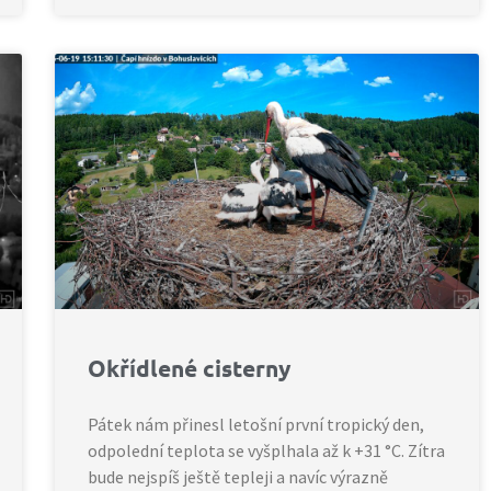
Okřídlené cisterny
Pátek nám přinesl letošní první tropický den,
odpolední teplota se vyšplhala až k +31 °C. Zítra
bude nejspíš ještě tepleji a navíc výrazně