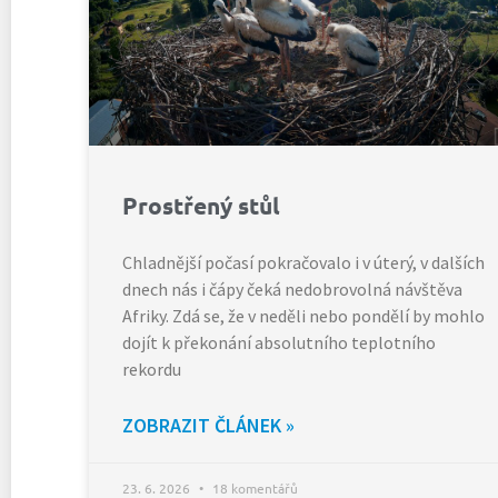
Prostřený stůl
Chladnější počasí pokračovalo i v úterý, v dalších
dnech nás i čápy čeká nedobrovolná návštěva
Afriky. Zdá se, že v neděli nebo pondělí by mohlo
dojít k překonání absolutního teplotního
rekordu
ZOBRAZIT ČLÁNEK »
23. 6. 2026
18 komentářů