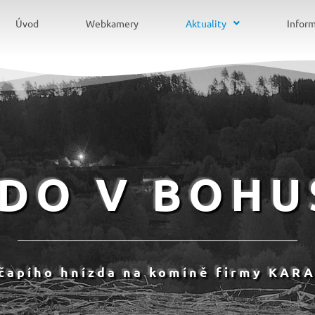
Úvod
Webkamery
Aktuality
Infor
ZDO V BOHU
 čapího hnízda na komíně firmy KARA