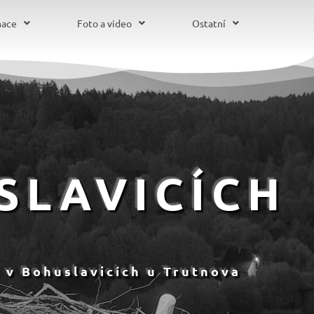
mace
Foto a video
Ostatní
SLAVICÍCH
 v Bohuslavicích u Trutnova