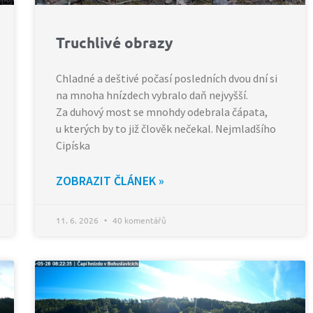
Truchlivé obrazy
Chladné a deštivé počasí posledních dvou dní si
na mnoha hnízdech vybralo daň nejvyšší.
Za duhový most se mnohdy odebrala čápata,
u kterých by to již člověk nečekal. Nejmladšího
Cipíska
ZOBRAZIT ČLÁNEK »
11. 6. 2026
40 komentářů