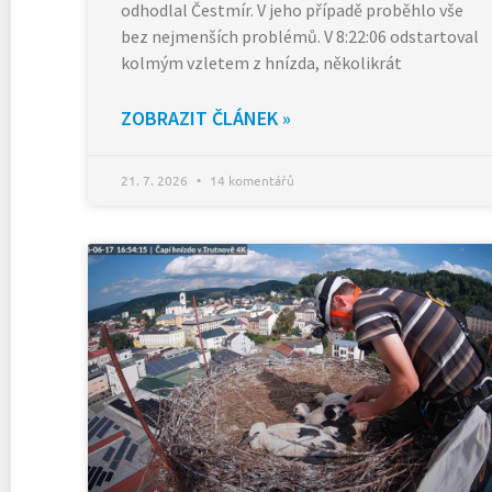
odhodlal Čestmír. V jeho případě proběhlo vše
bez nejmenších problémů. V 8:22:06 odstartoval
kolmým vzletem z hnízda, několikrát
ZOBRAZIT ČLÁNEK »
21. 7. 2026
14 komentářů