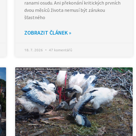
ranami osudu. Ani překonání kritických prvních
dvou měsíců života nemusí být zárukou
šťastného
ZOBRAZIT ČLÁNEK »
18. 7. 2026
47 komentářů