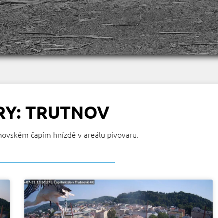
RY: TRUTNOV
tnovském čapím hnízdě v areálu pivovaru.