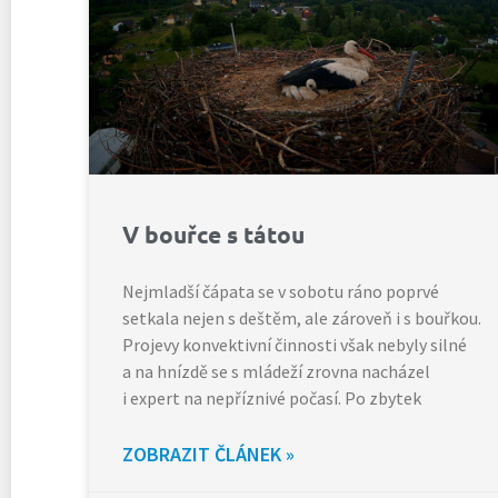
V bouřce s tátou
Nejmladší čápata se v sobotu ráno poprvé
setkala nejen s deštěm, ale zároveň i s bouřkou.
Projevy konvektivní činnosti však nebyly silné
a na hnízdě se s mládeží zrovna nacházel
i expert na nepříznivé počasí. Po zbytek
ZOBRAZIT ČLÁNEK »