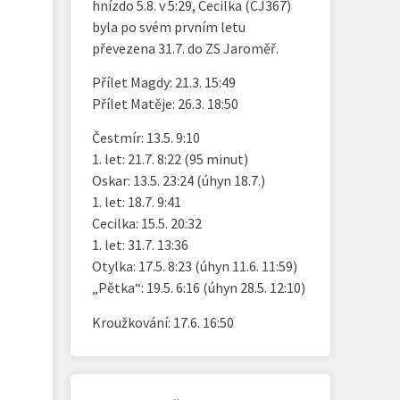
hnízdo 5.8. v 5:29, Cecilka (CJ367)
byla po svém prvním letu
převezena 31.7. do ZS Jaroměř.
Přílet Magdy: 21.3. 15:49
Přílet Matěje: 26.3. 18:50
Čestmír: 13.5. 9:10
1. let: 21.7. 8:22 (95 minut)
Oskar: 13.5. 23:24 (úhyn 18.7.)
1. let: 18.7. 9:41
Cecilka: 15.5. 20:32
1. let: 31.7. 13:36
Otylka: 17.5. 8:23 (úhyn 11.6. 11:59)
„Pětka“: 19.5. 6:16 (úhyn 28.5. 12:10)
Kroužkování: 17.6. 16:50