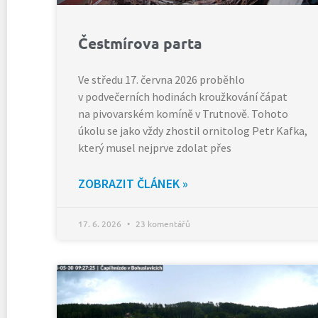
Čestmírova parta
Ve středu 17. června 2026 proběhlo
v podvečerních hodinách kroužkování čápat
na pivovarském komíně v Trutnově. Tohoto
úkolu se jako vždy zhostil ornitolog Petr Kafka,
který musel nejprve zdolat přes
ZOBRAZIT ČLÁNEK »
17. 6. 2026
23 komentářů