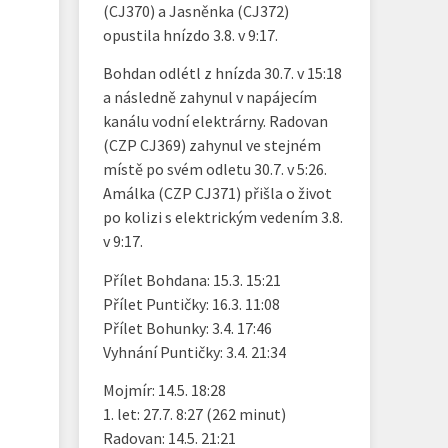
(CJ370) a Jasněnka (CJ372)
opustila hnízdo 3.8. v 9:17.
Bohdan odlétl z hnízda 30.7. v 15:18
a následně zahynul v napájecím
kanálu vodní elektrárny. Radovan
(CZP CJ369) zahynul ve stejném
místě po svém odletu 30.7. v 5:26.
Amálka (CZP CJ371) přišla o život
po kolizi s elektrickým vedením 3.8.
v 9:17.
Přílet Bohdana: 15.3. 15:21
Přílet Puntičky: 16.3. 11:08
Přílet Bohunky: 3.4. 17:46
Vyhnání Puntičky: 3.4. 21:34
Mojmír: 14.5. 18:28
1. let: 27.7. 8:27 (262 minut)
Radovan: 14.5. 21:21