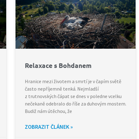
Relaxace s Bohdanem
Hranice mezi životem a smrtí je v čapím světě
často nepříjemně tenká. Nejmladší
z trutnovských čápat se dnes v poledne vcelku
nečekaně odebralo do říše za duhovým mostem.
Budiž nám útěchou, že
ZOBRAZIT ČLÁNEK »