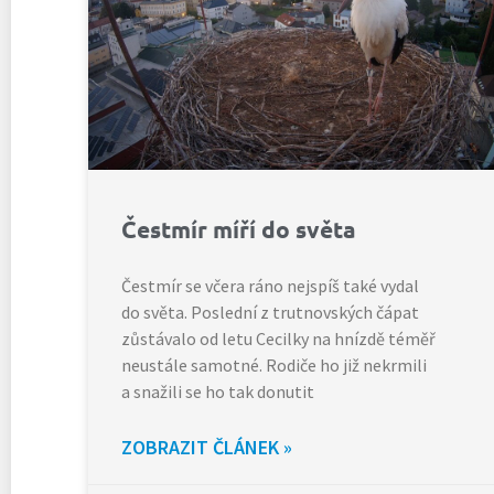
Čestmír míří do světa
Čestmír se včera ráno nejspíš také vydal
do světa. Poslední z trutnovských čápat
zůstávalo od letu Cecilky na hnízdě téměř
neustále samotné. Rodiče ho již nekrmili
a snažili se ho tak donutit
ZOBRAZIT ČLÁNEK »