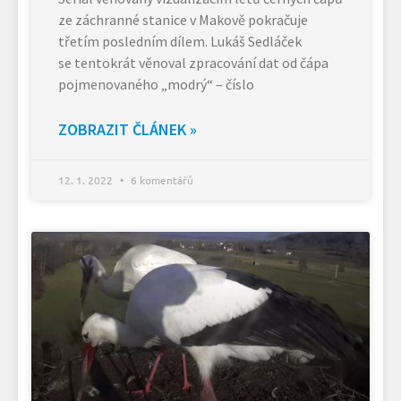
ze záchranné stanice v Makově pokračuje
třetím posledním dílem. Lukáš Sedláček
se tentokrát věnoval zpracování dat od čápa
pojmenovaného „modrý“ – číslo
ZOBRAZIT ČLÁNEK »
12. 1. 2022
6 komentářů