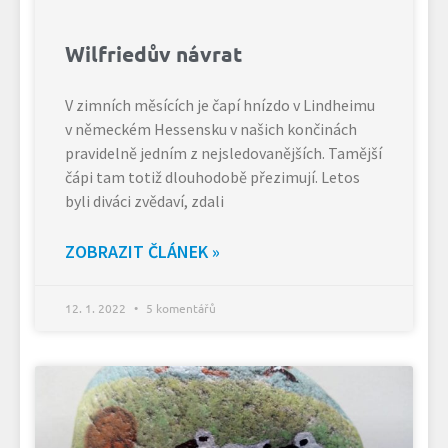
Wilfriedův návrat
V zimních měsících je čapí hnízdo v Lindheimu
v německém Hessensku v našich končinách
pravidelně jedním z nejsledovanějších. Tamější
čápi tam totiž dlouhodobě přezimují. Letos
byli diváci zvědaví, zdali
ZOBRAZIT ČLÁNEK »
12. 1. 2022
5 komentářů