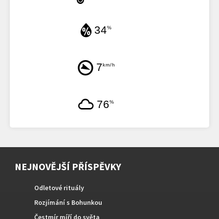
34
%
7
km/h
76
%
NEJNOVĚJŠÍ PŘÍSPĚVKY
Odletové rituály
Rozjímání s Bohunkou
Čestmír míří do světa