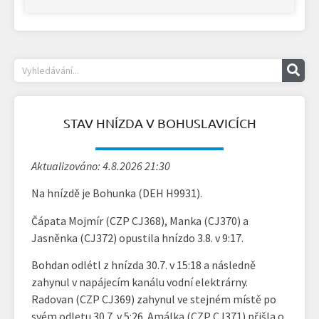
STAV HNÍZDA V BOHUSLAVICÍCH
Aktualizováno: 4.8.2026 21:30
Na hnízdě je Bohunka (DEH H9931).
Čápata Mojmír (CZP CJ368), Manka (CJ370) a
Jasněnka (CJ372) opustila hnízdo 3.8. v 9:17.
Bohdan odlétl z hnízda 30.7. v 15:18 a následně
zahynul v napájecím kanálu vodní elektrárny.
Radovan (CZP CJ369) zahynul ve stejném místě po
svém odletu 30.7. v 5:26. Amálka (CZP CJ371) přišla o