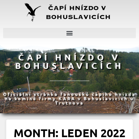
ČAPÍ HNÍZDO V
BOHUSLAVICÍCH
Oficiální stránka fanoušků čapího hnízda
na komíně firmy KARA v Bohuslavicích u
Trutnova
MONTH: LEDEN 2022