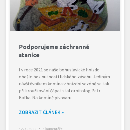
Podporujeme záchranné
stanice
I v roce 2021 se naše bohuslavické hnízdo
obešlo bez nutnosti lidského zásahu. Jediným
návštěvníkem komína v hnízdní sezóně se tak
při kroužkování čápat stal ornitolog Petr
Kafka. Na komíně pivovaru
ZOBRAZIT ČLÁNEK »
12. 1. 2022
2 komentáře