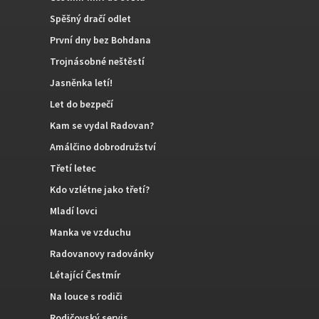
Spěšný dračí odlet
První dny bez Bohdana
Trojnásobné neštěstí
Jasněnka letí!
Let do bezpečí
Kam se vydal Radovan?
Amálčino dobrodružství
Třetí letec
Kdo vzlétne jako třetí?
Mladí lovci
Manka ve vzduchu
Radovanovy radovánky
Létající Čestmír
Na louce s rodiči
Rodičovský servis