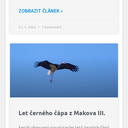
ZOBRAZIT ČLÁNEK »
21. 1. 2022
7 komentářů
Let černého čápa z Makova III.
Seriál věnovaný vizualizacím letů černých čápů