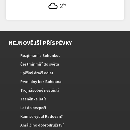
2
%
NEJNOVĚJŠÍ PŘÍSPĚVKY
Rozjímání s Bohunkou
Čestmír míří do světa
Spěšný dračí odlet
První dny bez Bohdana
Trojnásobné neštěstí
Jasněnka letí!
Let do bezpečí
Kam se vydal Radovan?
Amálčino dobrodružství