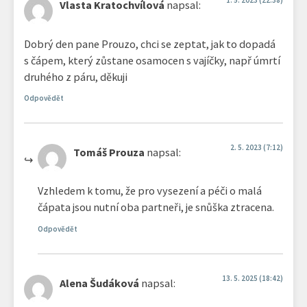
1. 5. 2023 (22:38)
Vlasta Kratochvílová
napsal:
Dobrý den pane Prouzo, chci se zeptat, jak to dopadá
s čápem, který zůstane osamocen s vajíčky, např úmrtí
druhého z páru, děkuji
Odpovědět
2. 5. 2023 (7:12)
Tomáš Prouza
napsal:
Vzhledem k tomu, že pro vysezení a péči o malá
čápata jsou nutní oba partneři, je snůška ztracena.
Odpovědět
13. 5. 2025 (18:42)
Alena Šudáková
napsal: