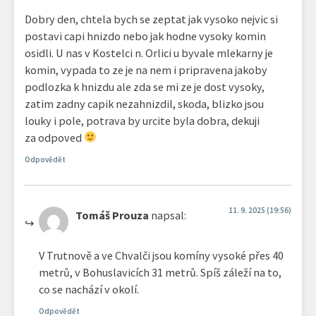
Dobry den, chtela bych se zeptat jak vysoko nejvic si
postavi capi hnizdo nebo jak hodne vysoky komin
osidli. U nas v Kostelci n. Orlici u byvale mlekarny je
komin, vypada to ze je na nem i pripravena jakoby
podlozka k hnizdu ale zda se mi ze je dost vysoky,
zatim zadny capik nezahnizdil, skoda, blizko jsou
louky i pole, potrava by urcite byla dobra, dekuji
za odpoved
Odpovědět
11. 9. 2025 (19:56)
Tomáš Prouza
napsal:
V Trutnově a ve Chvalči jsou komíny vysoké přes 40
metrů, v Bohuslavicích 31 metrů. Spíš záleží na to,
co se nachází v okolí.
Odpovědět