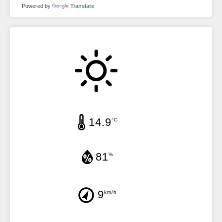
Powered by
Translate
14.9
°C
81
%
9
km/h