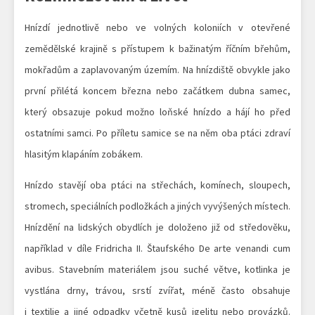
Hnízdí jednotlivě nebo ve volných koloniích v otevřené
zemědělské krajině s přístupem k bažinatým říčním břehům,
mokřadům a zaplavovaným územím. Na hnízdiště obvykle jako
první přilétá koncem března nebo začátkem dubna samec,
který obsazuje pokud možno loňské hnízdo a hájí ho před
ostatními samci. Po příletu samice se na něm oba ptáci zdraví
hlasitým klapáním zobákem.
Hnízdo stavějí oba ptáci na střechách, komínech, sloupech,
stromech, speciálních podložkách a jiných vyvýšených místech.
Hnízdění na lidských obydlích je doloženo již od středověku,
například v díle Fridricha II. Štaufského De arte venandi cum
avibus. Stavebním materiálem jsou suché větve, kotlinka je
vystlána drny, trávou, srstí zvířat, méně často obsahuje
i textilie a jiné odpadky včetně kusů igelitu nebo provázků.