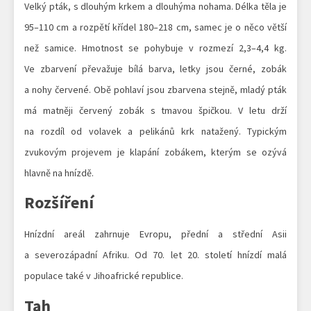
Velký pták, s dlouhým krkem a dlouhýma nohama. Délka těla je
95–110 cm a rozpětí křídel 180–218 cm, samec je o něco větší
než samice. Hmotnost se pohybuje v rozmezí 2,3–4,4 kg.
Ve zbarvení převažuje bílá barva, letky jsou černé, zobák
a nohy červené. Obě pohlaví jsou zbarvena stejně, mladý pták
má matněji červený zobák s tmavou špičkou. V letu drží
na rozdíl od volavek a pelikánů krk natažený. Typickým
zvukovým projevem je klapání zobákem, kterým se ozývá
hlavně na hnízdě.
Rozšíření
Hnízdní areál zahrnuje Evropu, přední a střední Asii
a severozápadní Afriku. Od 70. let 20. století hnízdí malá
populace také v Jihoafrické republice.
Tah