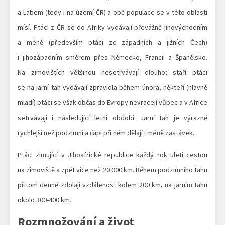
a Labem (tedy i na území ČR) a obě populace se v této oblasti
mísí. Ptáci z ČR se do Afriky vydávají převážně jihovýchodním
a méně (především ptáci ze západních a jižních Čech)
i jihozápadním směrem přes Německo, Francii a Španělsko.
Na zimovištích většinou nesetrvávají dlouho; staří ptáci
se na jarní tah vydávají zpravidla během února, někteří (hlavně
mladí) ptáci se však občas do Evropy nevracejí vůbec a v Africe
setrvávají i následující letní období. Jarní tah je výrazně
rychlejší než podzimní a čápi při něm dělají i méně zastávek.
Ptáci zimující v Jihoafrické republice každý rok uletí cestou
na zimoviště a zpět více než 20 000 km. Během podzimního tahu
přitom denně zdolají vzdálenost kolem 200 km, na jarním tahu
okolo 300-400 km.
Rozmnožování a život