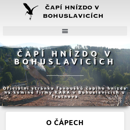
ČAPÍ HNÍZDO V
BOHUSLAVICÍCH
Oficiální stránka fanoušků čapího hnízda
na komíně firmy KARA v Bohuslavicích u
Trutnova
O ČÁPECH