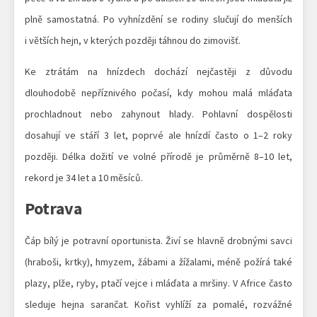
plně samostatná. Po vyhnízdění se rodiny slučují do menších
i větších hejn, v kterých později táhnou do zimovišť.
Ke ztrátám na hnízdech dochází nejčastěji z důvodu
dlouhodobě nepříznivého počasí, kdy mohou malá mláďata
prochladnout nebo zahynout hlady. Pohlavní dospělosti
dosahují ve stáří 3 let, poprvé ale hnízdí často o 1–2 roky
později. Délka dožití ve volné přírodě je průměrně 8–10 let,
rekord je 34 let a 10 měsíců.
Potrava
Čáp bílý je potravní oportunista. Živí se hlavně drobnými savci
(hraboši, krtky), hmyzem, žábami a žížalami, méně požírá také
plazy, plže, ryby, ptačí vejce i mláďata a mršiny. V Africe často
sleduje hejna sarančat. Kořist vyhlíží za pomalé, rozvážné