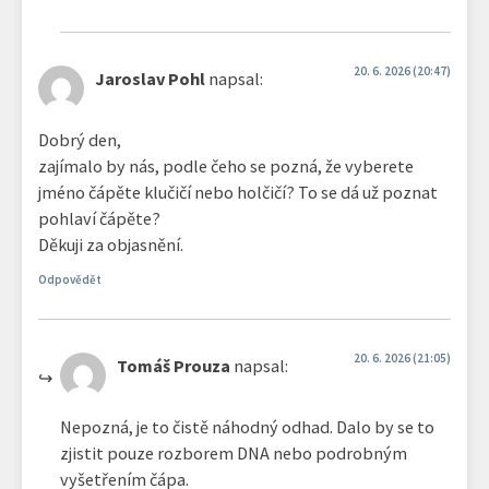
20. 6. 2026 (20:47)
Jaroslav Pohl
napsal:
Dobrý den,
zajímalo by nás, podle čeho se pozná, že vyberete
jméno čápěte klučičí nebo holčičí? To se dá už poznat
pohlaví čápěte?
Děkuji za objasnění.
Odpovědět
20. 6. 2026 (21:05)
Tomáš Prouza
napsal:
Nepozná, je to čistě náhodný odhad. Dalo by se to
zjistit pouze rozborem DNA nebo podrobným
vyšetřením čápa.