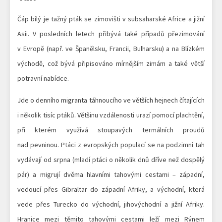
Čáp bílý je tažný pták se zimovišti v subsaharské Africe a jižní
Asii. V posledních letech přibývá také případů přezimování
v Evropě (např. ve Španělsku, Francii, Bulharsku) a na Blízkém
východě, což bývá připisováno mírnějším zimám a také větší
potravní nabídce.
Jde o denního migranta táhnoucího ve větších hejnech čítajících
i několik tisíc ptáků. Většinu vzdálenosti urazí pomocí plachtění,
při kterém využívá stoupavých termálních proudů
nad pevninou. Ptáci z evropských populací se na podzimní tah
vydávají od srpna (mladí ptáci o několik dnů dříve než dospělý
pár) a migrují dvěma hlavními tahovými cestami – západní,
vedoucí přes Gibraltar do západní Afriky, a východní, která
vede přes Turecko do východní, jihovýchodní a jižní Afriky.
Hranice mezi těmito tahovými cestami leží mezi Rýnem