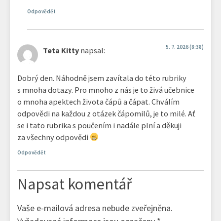
Odpovědět
5. 7. 2026 (8:38)
Teta Kitty
napsal:
Dobrý den. Náhodně jsem zavítala do této rubriky
s mnoha dotazy. Pro mnoho z nás je to živá učebnice
o mnoha apektech života čápů a čápat. Chválím
odpovědi na každou z otázek čápomilů, je to milé. Ať
se i tato rubrika s poučením i nadále plní a děkuji
za všechny odpovědi
Odpovědět
Napsat komentář
Vaše e-mailová adresa nebude zveřejněna.