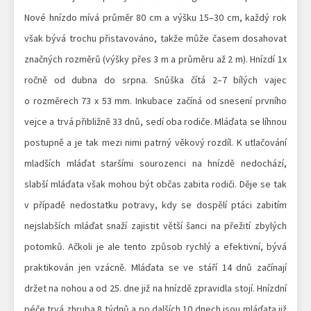
Nové hnízdo mívá průměr 80 cm a výšku 15–30 cm, každý rok
však bývá trochu přistavováno, takže může časem dosahovat
značných rozměrů (výšky přes 3 m a průměru až 2 m). Hnízdí 1x
ročně od dubna do srpna. Snůška čítá 2–7 bílých vajec
o rozměrech 73 x 53 mm. Inkubace začíná od snesení prvního
vejce a trvá přibližně 33 dnů, sedí oba rodiče. Mláďata se líhnou
postupně a je tak mezi nimi patrný věkový rozdíl. K utlačování
mladších mláďat staršími sourozenci na hnízdě nedochází,
slabší mláďata však mohou být občas zabita rodiči. Děje se tak
v případě nedostatku potravy, kdy se dospělí ptáci zabitím
nejslabších mláďat snaží zajistit větší šanci na přežití zbylých
potomků. Ačkoli je ale tento způsob rychlý a efektivní, bývá
praktikován jen vzácně. Mláďata se ve stáří 14 dnů začínají
držet na nohou a od 25. dne již na hnízdě zpravidla stojí. Hnízdní
péče trvá zhruba 8 týdnů a po dalších 10 dnech jsou mláďata již