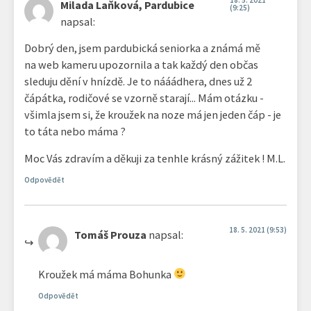
18. 5. 2021
Milada Laňková, Pardubice
(9:25)
napsal:
Dobrý den, jsem pardubická seniorka a známá mě
na web kameru upozornila a tak každý den občas
sleduju dění v hnízdě. Je to nááádhera, dnes už 2
čápátka, rodičové se vzorně starají... Mám otázku -
všimla jsem si, že kroužek na noze má jen jeden čáp - je
to táta nebo máma ?
Moc Vás zdravím a děkuji za tenhle krásný zážitek ! M.L.
Odpovědět
18. 5. 2021 (9:53)
Tomáš Prouza
napsal:
Kroužek má máma Bohunka
Odpovědět