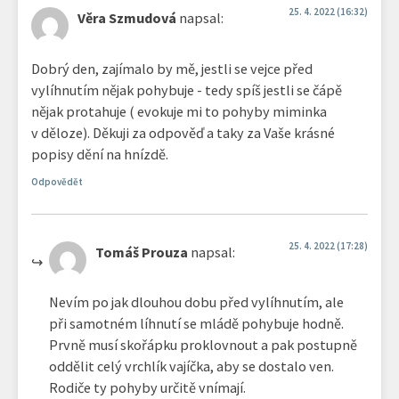
25. 4. 2022 (16:32)
Věra Szmudová
napsal:
Dobrý den, zajímalo by mě, jestli se vejce před
vylíhnutím nějak pohybuje - tedy spíš jestli se čápě
nějak protahuje ( evokuje mi to pohyby miminka
v děloze). Děkuji za odpověď a taky za Vaše krásné
popisy dění na hnízdě.
Odpovědět
25. 4. 2022 (17:28)
Tomáš Prouza
napsal:
Nevím po jak dlouhou dobu před vylíhnutím, ale
při samotném líhnutí se mládě pohybuje hodně.
Prvně musí skořápku proklovnout a pak postupně
oddělit celý vrchlík vajíčka, aby se dostalo ven.
Rodiče ty pohyby určitě vnímají.