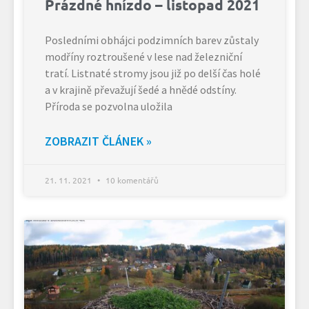
Prázdné hnízdo – listopad 2021
Posledními obhájci podzimních barev zůstaly
modříny roztroušené v lese nad železniční
tratí. Listnaté stromy jsou již po delší čas holé
a v krajině převažují šedé a hnědé odstíny.
Příroda se pozvolna uložila
ZOBRAZIT ČLÁNEK »
21. 11. 2021
10 komentářů