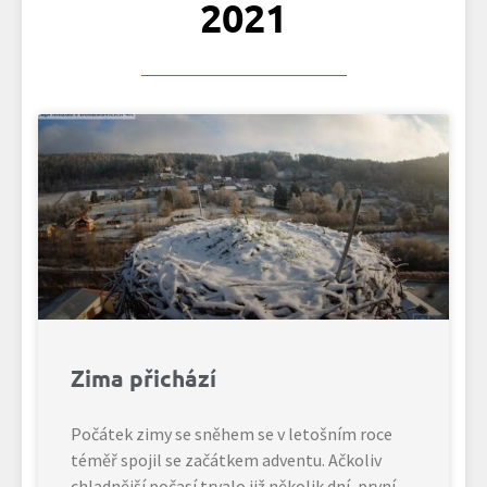
2021
Zima přichází
Počátek zimy se sněhem se v letošním roce
téměř spojil se začátkem adventu. Ačkoliv
chladnější počasí trvalo již několik dní, první