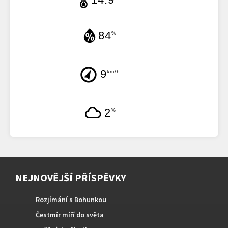
84
%
9
km/h
2
%
NEJNOVĚJŠÍ PŘÍSPĚVKY
Rozjímání s Bohunkou
Čestmír míří do světa