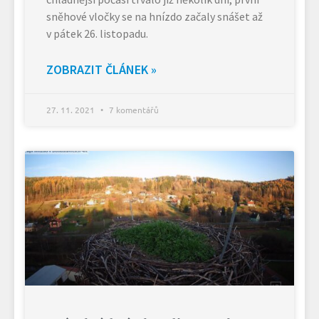
sněhové vločky se na hnízdo začaly snášet až
v pátek 26. listopadu.
ZOBRAZIT ČLÁNEK »
27. 11. 2021
7 komentářů