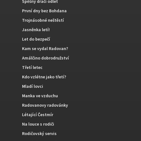
Spěšný dračí odlet
První dny bez Bohdana
Trojnásobné neštěstí
Jasněnka letí!
Let do bezpečí
Kam se vydal Radovan?
Amálčino dobrodružství
Třetí letec
Kdo vzlétne jako třetí?
Mladí lovci
Manka ve vzduchu
Radovanovy radovánky
Létající Čestmír
Na louce s rodiči
Rodičovský servis