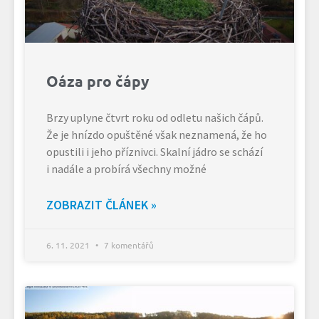
Oáza pro čápy
Brzy uplyne čtvrt roku od odletu našich čápů.
Že je hnízdo opuštěné však neznamená, že ho
opustili i jeho příznivci. Skalní jádro se schází
i nadále a probírá všechny možné
ZOBRAZIT ČLÁNEK »
6. 11. 2021
7 komentářů