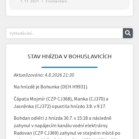
1. 11. 2021
3 komentáře
STAV HNÍZDA V BOHUSLAVICÍCH
Aktualizováno: 4.8.2026 21:30
Na hnízdě je Bohunka (DEH H9931).
Čápata Mojmír (CZP CJ368), Manka (CJ370) a
Jasněnka (CJ372) opustila hnízdo 3.8. v 9:17.
Bohdan odlétl z hnízda 30.7. v 15:18 a následně
zahynul v napájecím kanálu vodní elektrárny.
Radovan (CZP CJ369) zahynul ve stejném místě po