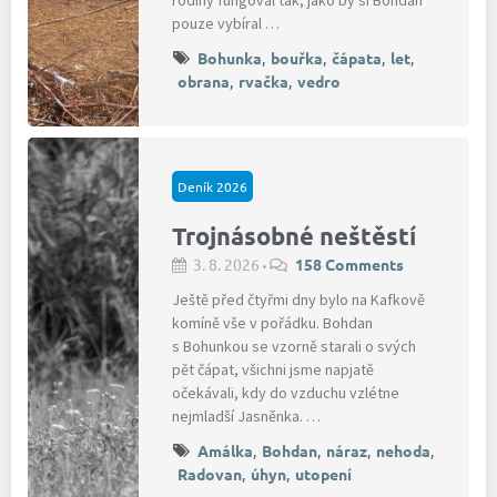
pouze vybíral …
Bohunka
,
bouřka
,
čápata
,
let
,
obrana
,
rvačka
,
vedro
Deník 2026
Trojnásobné neštěstí
3. 8. 2026
158 Comments
•
Ještě před čtyřmi dny bylo na Kafkově
komíně vše v pořádku. Bohdan
s Bohunkou se vzorně starali o svých
pět čápat, všichni jsme napjatě
očekávali, kdy do vzduchu vzlétne
nejmladší Jasněnka. …
Amálka
,
Bohdan
,
náraz
,
nehoda
,
Radovan
,
úhyn
,
utopení