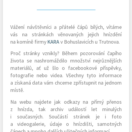
Vážení návštěvníci a přátelé čápů bílých, vítáme
vás na stránkách věnovaných jejich hnízdění
na komíně firmy
KARA
v Bohuslavicích u Trutnova.
Proč stránky vznikly? Během pozorování čapího
života se nashromáždilo množství nejrůznějších
materiálů, ať už šlo o facebookové příspěvky,
fotografie nebo videa. Všechny tyto informace
a získaná data vám chceme zpřístupnit na jednom
místě.
Na webu najdete jak odkazy na přímý přenos
z hnízda, tak archiv událostí let minulých
i současných. Součástí stránek je i foto
a videogalerie, údaje o hnízdišti, samotných
čápech a mnoho dalších užitečných informací.