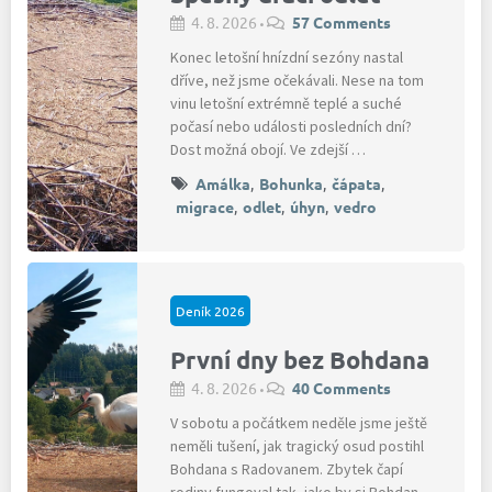
4. 8. 2026
57 Comments
•
Konec letošní hnízdní sezóny nastal
dříve, než jsme očekávali. Nese na tom
vinu letošní extrémně teplé a suché
počasí nebo události posledních dní?
Dost možná obojí. Ve zdejší …
Amálka
,
Bohunka
,
čápata
,
migrace
,
odlet
,
úhyn
,
vedro
Deník 2026
První dny bez Bohdana
4. 8. 2026
40 Comments
•
V sobotu a počátkem neděle jsme ještě
neměli tušení, jak tragický osud postihl
Bohdana s Radovanem. Zbytek čapí
rodiny fungoval tak, jako by si Bohdan