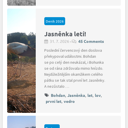
Deník 2026
Jasněnka letí!
31. 7. 2026
45 Comments
•
Poslední červencový den doslova
překypoval událostmi. Bohdan
se po celý den neukázal, i Bohunka
se od rána zdržovala mimo hnízdo.
Nejdůležitějším okamžikem celého
pátku se tak stal první let Jasněnky.
A nezůstalo …
Bohdan
,
Jasněnka
,
let
,
lov
,
první let
,
vedro