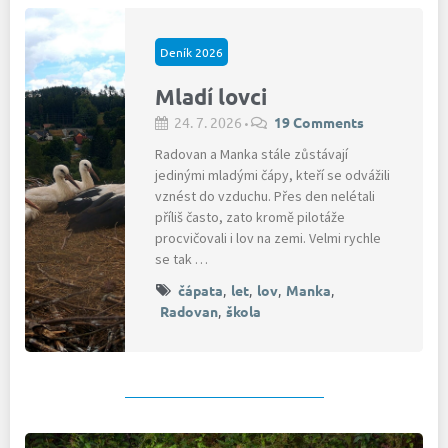
Deník 2026
Mladí lovci
24. 7. 2026
19 Comments
•
Radovan a Manka stále zůstávají
jedinými mladými čápy, kteří se odvážili
vznést do vzduchu. Přes den nelétali
příliš často, zato kromě pilotáže
procvičovali i lov na zemi. Velmi rychle
se tak …
čápata
,
let
,
lov
,
Manka
,
Radovan
,
škola