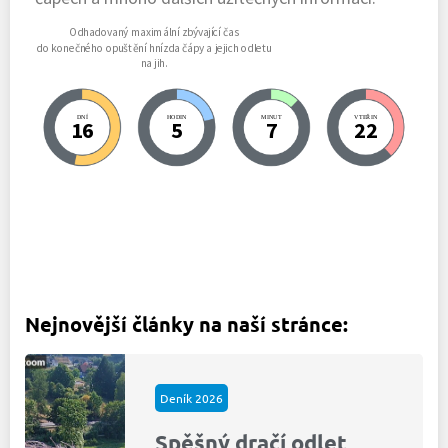
Odhadovaný maximální zbývající čas
do konečného opuštění hnízda čápy a jejich odletu
na jih.
DNÍ
HODIN
MINUT
VTEŘIN
16
5
7
21
N
ejnovější články na naší stránce:
Deník 2026
Spěšný dračí odlet