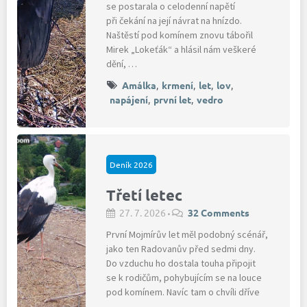
se postarala o celodenní napětí
při čekání na její návrat na hnízdo.
Naštěstí pod komínem znovu tábořil
Mirek „Lokeťák“ a hlásil nám veškeré
dění, …
Amálka
,
krmení
,
let
,
lov
,
napájení
,
první let
,
vedro
Deník 2026
Třetí letec
27. 7. 2026
32 Comments
•
První Mojmírův let měl podobný scénář,
jako ten Radovanův před sedmi dny.
Do vzduchu ho dostala touha připojit
se k rodičům, pohybujícím se na louce
pod komínem. Navíc tam o chvíli dříve
…