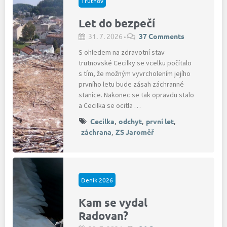
Trutnov
Let do bezpečí
31. 7. 2026
37 Comments
•
S ohledem na zdravotní stav
trutnovské Cecilky se vcelku počítalo
s tím, že možným vyvrcholením jejího
prvního letu bude zásah záchranné
stanice. Nakonec se tak opravdu stalo
a Cecilka se ocitla …
Cecilka
,
odchyt
,
první let
,
záchrana
,
ZS Jaroměř
Deník 2026
Kam se vydal
Radovan?