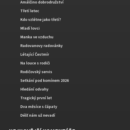
Amálčino dobrodružství
Třetí letec
Kdo vzlétne jako třetí?
Mladí lovci
Manka ve vzduchu
Radovanovy radovánky
Létající Čestmír
Na louce s rodiči
Rodičovský servis
Setkání pod komínem 2026
Hledání odvahy
Tragický první let
Dva měsíce s čápaty
Déšť nám už nevadí