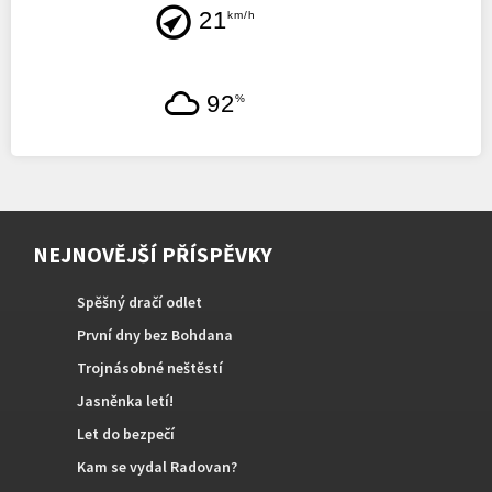
21
km/h
92
%
NEJNOVĚJŠÍ PŘÍSPĚVKY
Spěšný dračí odlet
První dny bez Bohdana
Trojnásobné neštěstí
Jasněnka letí!
Let do bezpečí
Kam se vydal Radovan?