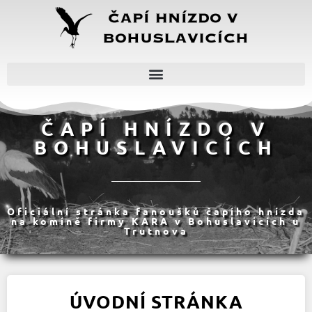
ČAPÍ HNÍZDO V
BOHUSLAVICÍCH
Oficiální stránka fanoušků čapího hnízda
na komíně firmy KARA v Bohuslavicích u
Trutnova
ÚVODNÍ STRÁNKA