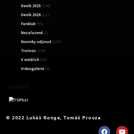
Deník 2025
(136)
Deník 2026
(111)
Fanklub
(95)
Nezařazené
(1)
Novinky odjinud
(229)
Trutnov
(139)
V médiích
(30)
Videogalerie
(9)
TOPLIST
© 2022 Lukáš Ronge, Tomáš Prouza