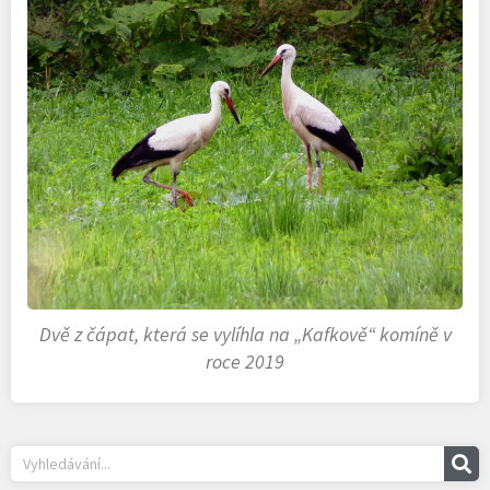
Dvě z čápat, která se vylíhla na „Kafkově“ komíně v
roce 2019