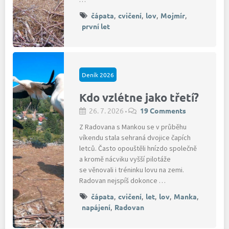
čápata
,
cvičení
,
lov
,
Mojmír
,
první let
Deník 2026
Kdo vzlétne jako třetí?
26. 7. 2026
19 Comments
•
Z Radovana s Mankou se v průběhu
víkendu stala sehraná dvojice čapích
letců. Často opouštěli hnízdo společně
a kromě nácviku vyšší pilotáže
se věnovali i tréninku lovu na zemi.
Radovan nejspíš dokonce …
čápata
,
cvičení
,
let
,
lov
,
Manka
,
napájení
,
Radovan