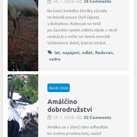
30. 7. 2026
26 Comments
•
Na konci horkého čtvrtka zůstala
na hnízdě pouze čtyři čápata
s Bohunkou. Radovan se totiž
po časném ranním odletu nikde v okolí
neukázal a večer se domů nevrátil.
Vzhledem k době, kterou strávil …
let
,
napájení
,
odlet
,
Radovan
,
vedro
Deník 2026
Amálčino
dobrodružství
29. 7. 2026
32 Comments
•
Amálka se v úterý ráno odhodlala
ke svému prvnímu letu, načež