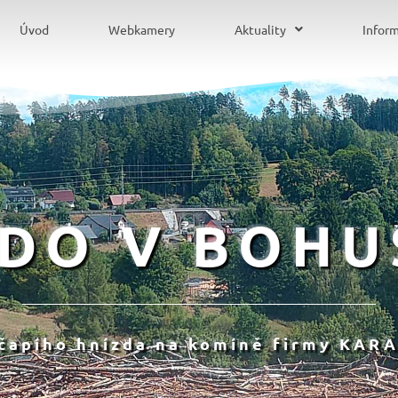
Úvod
Webkamery
Aktuality
Infor
ZDO V BOHU
 čapího hnízda na komíně firmy KARA