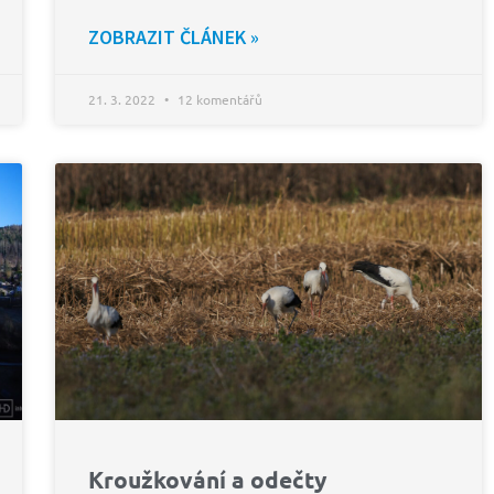
ZOBRAZIT ČLÁNEK »
21. 3. 2022
12 komentářů
Kroužkování a odečty