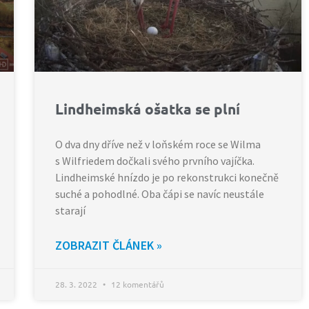
Lindheimská ošatka se plní
O dva dny dříve než v loňském roce se Wilma
s Wilfriedem dočkali svého prvního vajíčka.
Lindheimské hnízdo je po rekonstrukci konečně
suché a pohodlné. Oba čápi se navíc neustále
starají
ZOBRAZIT ČLÁNEK »
28. 3. 2022
12 komentářů