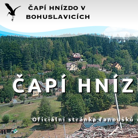
ČAPÍ HNÍ
Oficiální stránka fanoušků