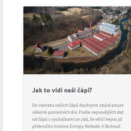
Jak to vidí naši čápi?
Do návratu našich čápů doufejme zbývá pouze
několik posledních dní. Podle nejnovějších dat
od čápů s vysílačkami se zdá, že větší hejno již
překročilo hranice Evropy. Nebude-li Bohouš