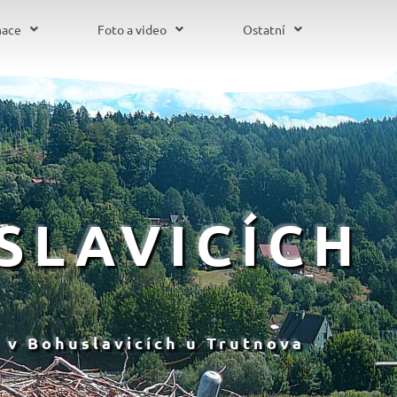
mace
Foto a video
Ostatní
SLAVICÍCH
 v Bohuslavicích u Trutnova