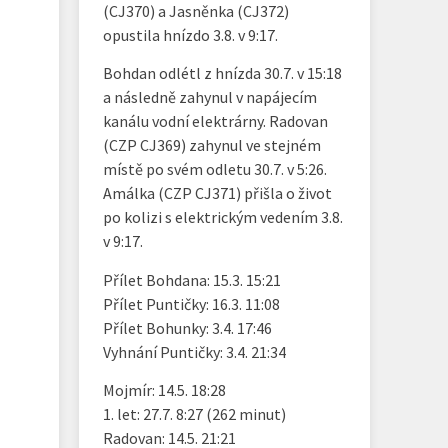
(CJ370) a Jasněnka (CJ372)
opustila hnízdo 3.8. v 9:17.
Bohdan odlétl z hnízda 30.7. v 15:18
a následně zahynul v napájecím
kanálu vodní elektrárny. Radovan
(CZP CJ369) zahynul ve stejném
místě po svém odletu 30.7. v 5:26.
Amálka (CZP CJ371) přišla o život
po kolizi s elektrickým vedením 3.8.
v 9:17.
Přílet Bohdana: 15.3. 15:21
Přílet Puntičky: 16.3. 11:08
Přílet Bohunky: 3.4. 17:46
Vyhnání Puntičky: 3.4. 21:34
Mojmír: 14.5. 18:28
1. let: 27.7. 8:27 (262 minut)
Radovan: 14.5. 21:21