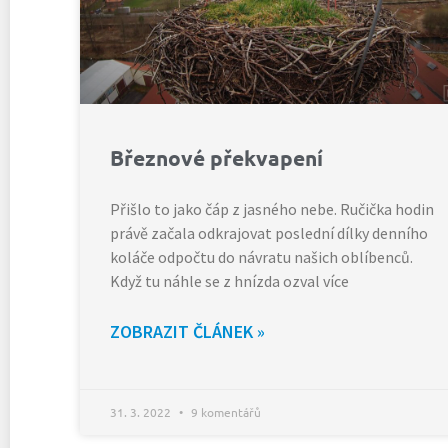
Březnové překvapení
Přišlo to jako čáp z jasného nebe. Ručička hodin
právě začala odkrajovat poslední dílky denního
koláče odpočtu do návratu našich oblíbenců.
Když tu náhle se z hnízda ozval více
ZOBRAZIT ČLÁNEK »
31. 3. 2022
9 komentářů