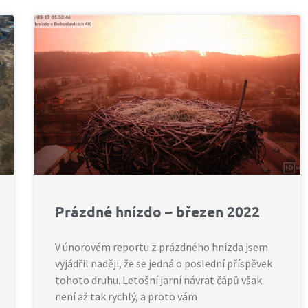
Prázdné hnízdo – březen 2022
V únorovém reportu z prázdného hnízda jsem
vyjádřil naději, že se jedná o poslední příspěvek
tohoto druhu. Letošní jarní návrat čápů však
není až tak rychlý, a proto vám