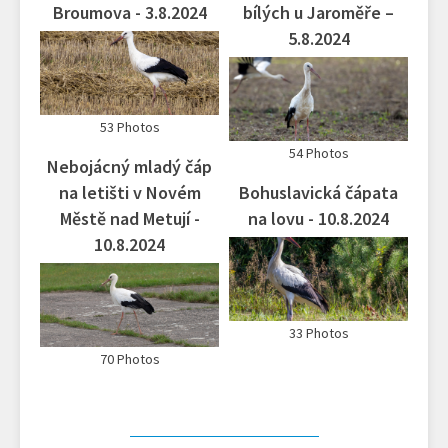
Broumova - 3.8.2024
bílých u Jaroměře –
5.8.2024
53 Photos
54 Photos
Nebojácný mladý čáp
na letišti v Novém
Bohuslavická čápata
Městě nad Metují -
na lovu - 10.8.2024
10.8.2024
33 Photos
70 Photos