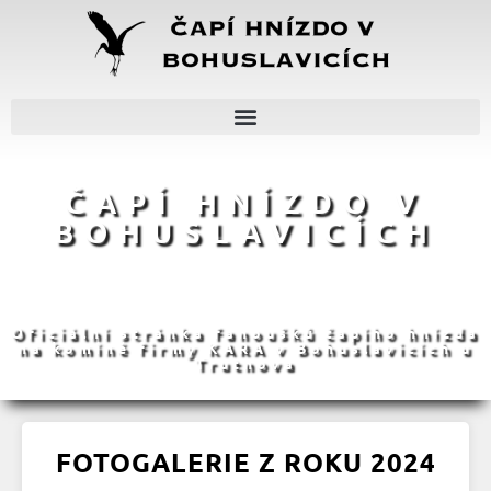
ČAPÍ HNÍZDO V
BOHUSLAVICÍCH
Oficiální stránka fanoušků čapího hnízda
na komíně firmy KARA v Bohuslavicích u
Trutnova
FOTOGALERIE Z ROKU 2024