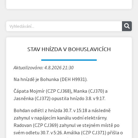
STAV HNÍZDA V BOHUSLAVICÍCH
Aktualizováno: 4.8.2026 21:30
Na hnízdě je Bohunka (DEH H9931).
Čápata Mojmír (CZP CJ368), Manka (CJ370) a
Jasněnka (CJ372) opustila hnízdo 3.8. v 9:17.
Bohdan odlétl z hnízda 30.7. v 15:18 a následně
zahynul v napájecím kanálu vodní elektrárny.
Radovan (CZP CJ369) zahynul ve stejném místě po
svém odletu 30.7. v 5:26. Amálka (CZP CJ371) přišla o