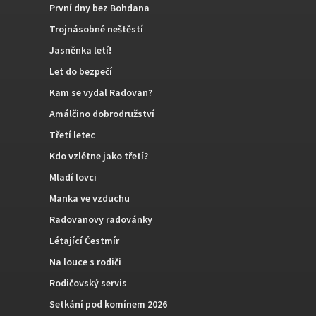
První dny bez Bohdana
Trojnásobné neštěstí
Jasněnka letí!
Let do bezpečí
Kam se vydal Radovan?
Amálčino dobrodružství
Třetí letec
Kdo vzlétne jako třetí?
Mladí lovci
Manka ve vzduchu
Radovanovy radovánky
Létající Čestmír
Na louce s rodiči
Rodičovský servis
Setkání pod komínem 2026