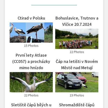
Ctirad v Polsku
Bohuslavice, Trutnov a
Vlčice 20.7.2024
15 Photos
22 Photos
První lety Atlase
(CC057) a procházky
Čáp na letišti v Novém
mimo hnízdo
Městě nad Metují
22 Photos
23 Photos
Sletiště čápů bílých u
Shromaždiště čápů