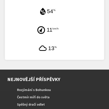
54
%
11
km/h
13
%
NEJNOVĚJŠÍ PŘÍSPĚVKY
Rozjímání s Bohunkou
Čestmír míří do světa
Spěšný dračí odlet