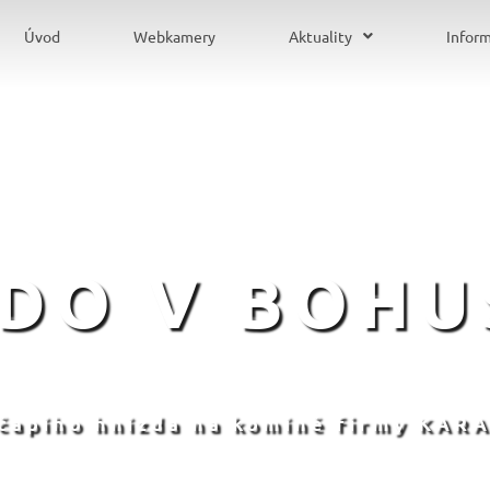
Úvod
Webkamery
Aktuality
Infor
ZDO V BOHU
 čapího hnízda na komíně firmy KARA