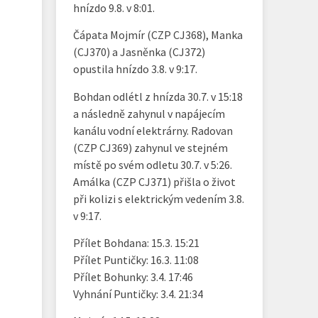
hnízdo 9.8. v 8:01.
Čápata Mojmír (CZP CJ368), Manka
(CJ370) a Jasněnka (CJ372)
opustila hnízdo 3.8. v 9:17.
Bohdan odlétl z hnízda 30.7. v 15:18
a následně zahynul v napájecím
kanálu vodní elektrárny. Radovan
(CZP CJ369) zahynul ve stejném
místě po svém odletu 30.7. v 5:26.
Amálka (CZP CJ371) přišla o život
při kolizi s elektrickým vedením 3.8.
v 9:17.
Přílet Bohdana: 15.3. 15:21
Přílet Puntičky: 16.3. 11:08
Přílet Bohunky: 3.4. 17:46
Vyhnání Puntičky: 3.4. 21:34