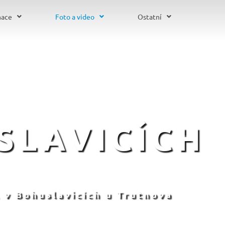
mace
Foto a video
Ostatní
SLAVICÍCH
 v Bohuslavicích u Trutnova