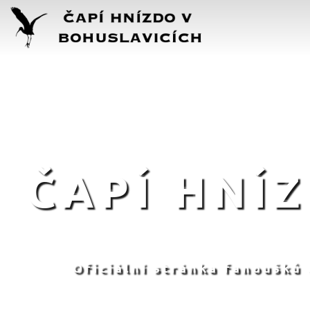
ČAPÍ HNÍ
Oficiální stránka fanoušků