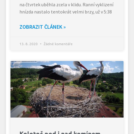
na čtvrtek uběhla zcela v klidu. Ranní vyklizení
hnízda nastalo tentokrát velmi brzy, už v 5:38
ZOBRAZIT ČLÁNEK »
13. 8. 2020
Žádné komentáře
Kolotoč pod i nad komínem