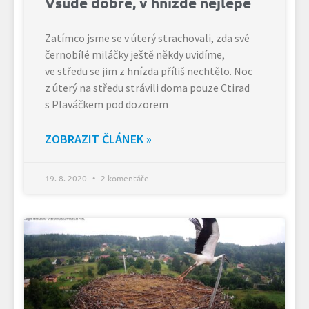
Všude dobře, v hnízdě nejlépe
Zatímco jsme se v úterý strachovali, zda své
černobílé miláčky ještě někdy uvidíme,
ve středu se jim z hnízda příliš nechtělo. Noc
z úterý na středu strávili doma pouze Ctirad
s Plaváčkem pod dozorem
ZOBRAZIT ČLÁNEK »
19. 8. 2020
2 komentáře