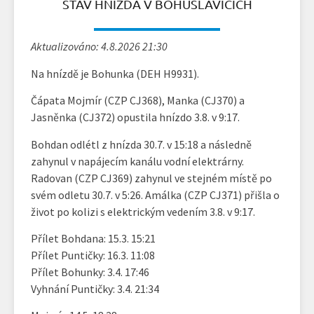
STAV HNÍZDA V BOHUSLAVICÍCH
Aktualizováno: 4.8.2026 21:30
Na hnízdě je Bohunka (DEH H9931).
Čápata Mojmír (CZP CJ368), Manka (CJ370) a
Jasněnka (CJ372) opustila hnízdo 3.8. v 9:17.
Bohdan odlétl z hnízda 30.7. v 15:18 a následně
zahynul v napájecím kanálu vodní elektrárny.
Radovan (CZP CJ369) zahynul ve stejném místě po
svém odletu 30.7. v 5:26. Amálka (CZP CJ371) přišla o
život po kolizi s elektrickým vedením 3.8. v 9:17.
Přílet Bohdana: 15.3. 15:21
Přílet Puntičky: 16.3. 11:08
Přílet Bohunky: 3.4. 17:46
Vyhnání Puntičky: 3.4. 21:34