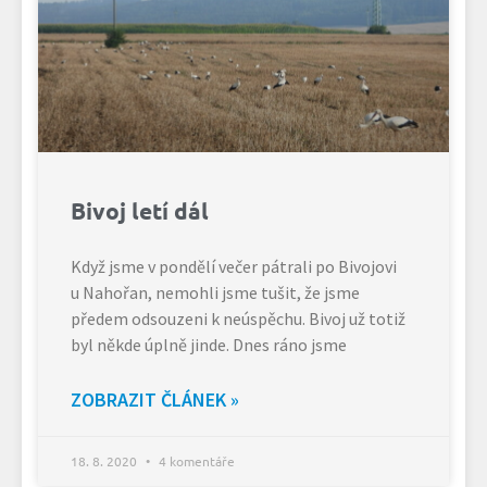
Bivoj letí dál
Když jsme v pondělí večer pátrali po Bivojovi
u Nahořan, nemohli jsme tušit, že jsme
předem odsouzeni k neúspěchu. Bivoj už totiž
byl někde úplně jinde. Dnes ráno jsme
ZOBRAZIT ČLÁNEK »
18. 8. 2020
4 komentáře