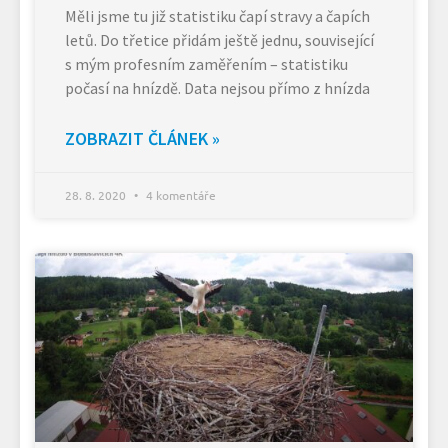
Měli jsme tu již statistiku čapí stravy a čapích
letů. Do třetice přidám ještě jednu, související
s mým profesním zaměřením – statistiku
počasí na hnízdě. Data nejsou přímo z hnízda
ZOBRAZIT ČLÁNEK »
28. 8. 2020
4 komentáře