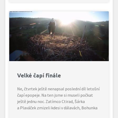
Velké čapí finále
Ne, čtvrtek ještě nenapsal poslední díl letošní
čapí epopeje. Na ten jsme si museli počkat
ještě jednu noc. Zatímco Ctirad, Šárka
a Plaváček zmizeli kdesi v dálavách, Bohunka