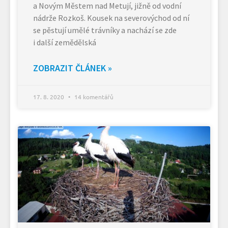
a Novým Městem nad Metují, jižně od vodní
nádrže Rozkoš. Kousek na severovýchod od ní
se pěstují umělé trávníky a nachází se zde
i další zemědělská
ZOBRAZIT ČLÁNEK »
17. 8. 2020
14 komentářů