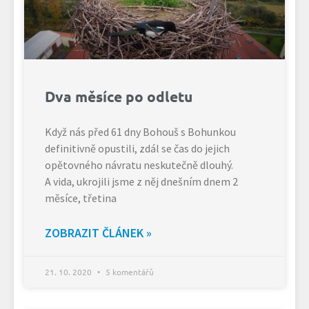
Dva měsíce po odletu
Když nás před 61 dny Bohouš s Bohunkou
definitivně opustili, zdál se čas do jejich
opětovného návratu neskutečně dlouhý.
A vida, ukrojili jsme z něj dnešním dnem 2
měsíce, třetina
ZOBRAZIT ČLÁNEK »
21. 10. 2020
5 komentářů