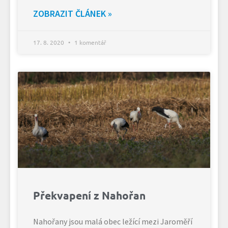
ZOBRAZIT ČLÁNEK »
17. 8. 2020
1 komentář
Překvapení z Nahořan
Nahořany jsou malá obec ležící mezi Jaroměří