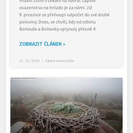
Hlavní zlom v čekání na návrat čapího
osazenstva na hnízdo je za námi. Již
9. prosince se přehoupl odpočet do své druhé
poloviny. Dnes, ve chvíli, kdy od odletu
Bohouše a Bohunky uplynuly přesně 4
ZOBRAZIT ČLÁNEK »
21. 12. 2020
Žádné komentáře