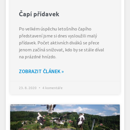
Čapí přídavek
Po velkém úspěchu letošního čapího
představení jsme si dnes vysloužili malý
přídavek. Počet aktivních diváků se přece
jenom začíná snižovat, kdo by se stále díval
na prázdné hnízdo.
ZOBRAZIT ČLÁNEK »
23. 8. 2020
4 komentáře