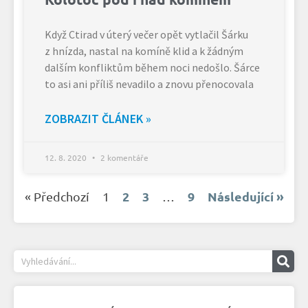
Když Ctirad v úterý večer opět vytlačil Šárku
z hnízda, nastal na komíně klid a k žádným
dalším konfliktům během noci nedošlo. Šárce
to asi ani příliš nevadilo a znovu přenocovala
ZOBRAZIT ČLÁNEK »
12. 8. 2020
2 komentáře
2
3
9
Následující »
« Předchozí
1
…