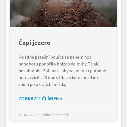
Čapí jezero
Po silné páteční bouřce se během noci
na sobotu ponořilo hnízdo do mlhy. Ta ale
nezabránila Bohunce, aby se po ránu pořádně
nerozcvičila. Ctirad s Plaváčkem mezitím
slídili po okrajích hnízda,
ZOBRAZIT ČLÁNEK »
15. 8. 2020
Žádné komentáře