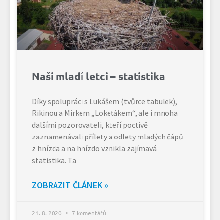
Naši mladí letci – statistika
Díky spolupráci s Lukášem (tvůrce tabulek),
Rikinou a Mirkem „Lokeťákem“, ale i mnoha
dalšími pozorovateli, kteří poctivě
zaznamenávali přílety a odlety mladých čápů
z hnízda a na hnízdo vznikla zajímavá
statistika. Ta
ZOBRAZIT ČLÁNEK »
21. 8. 2020
7 komentářů