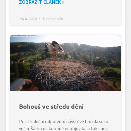
ZOBRAZIT ČLÁNEK »
14. 8. 2020
3 komentáře
Bohouš ve středu dění
Po středeční odpolední návštěvě hnízda se už
večer Šárka na komíně neobjevila, a tak i noc