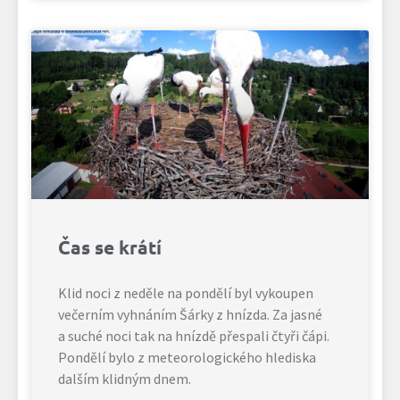
Čas se krátí
Klid noci z neděle na pondělí byl vykoupen
večerním vyhnáním Šárky z hnízda. Za jasné
a suché noci tak na hnízdě přespali čtyři čápi.
Pondělí bylo z meteorologického hlediska
dalším klidným dnem.