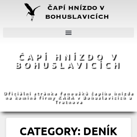
ČAPÍ HNÍZDO V
BOHUSLAVICÍCH
Oficiální stránka fanoušků čapího hnízda
na komíně firmy KARA v Bohuslavicích u
Trutnova
CATEGORY: DENÍK