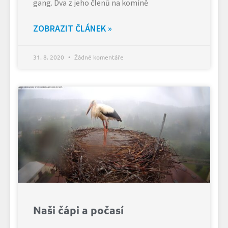
gang. Dva z jeho členů na komíně
ZOBRAZIT ČLÁNEK »
31. 8. 2020
Žádné komentáře
Naši čápi a počasí