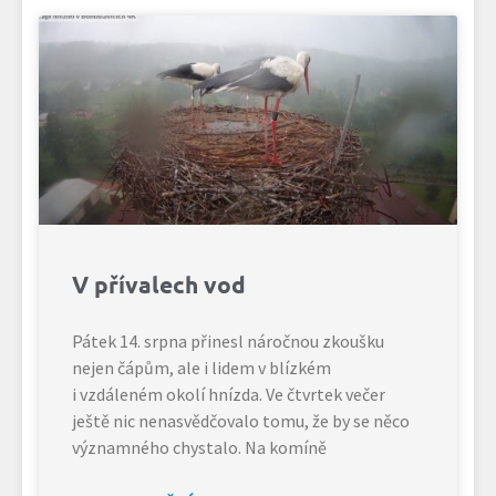
V přívalech vod
Pátek 14. srpna přinesl náročnou zkoušku
nejen čápům, ale i lidem v blízkém
i vzdáleném okolí hnízda. Ve čtvrtek večer
ještě nic nenasvědčovalo tomu, že by se něco
významného chystalo. Na komíně