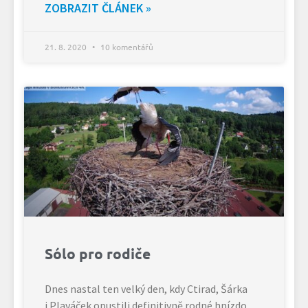
ZOBRAZIT ČLÁNEK »
21. 8. 2020
10 komentářů
Sólo pro rodiče
Dnes nastal ten velký den, kdy Ctirad, Šárka
i Plaváček opustili definitivně rodné hnízdo