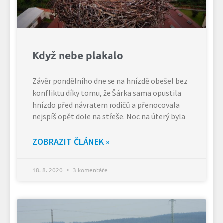
Když nebe plakalo
Závěr pondělního dne se na hnízdě obešel bez
konfliktu díky tomu, že Šárka sama opustila
hnízdo před návratem rodičů a přenocovala
nejspíš opět dole na střeše. Noc na úterý byla
ZOBRAZIT ČLÁNEK »
18. 8. 2020
3 komentáře