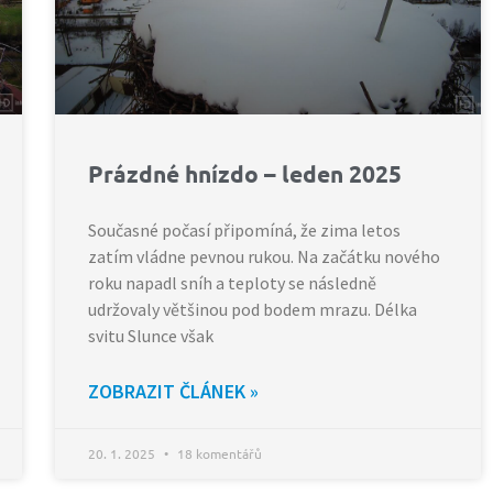
Prázdné hnízdo – leden 2025
Současné počasí připomíná, že zima letos
zatím vládne pevnou rukou. Na začátku nového
roku napadl sníh a teploty se následně
udržovaly většinou pod bodem mrazu. Délka
svitu Slunce však
ZOBRAZIT ČLÁNEK »
20. 1. 2025
18 komentářů