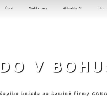
Úvod
Webkamery
Aktuality
Infor
ZDO V BOHU
 čapího hnízda na komíně firmy KARA