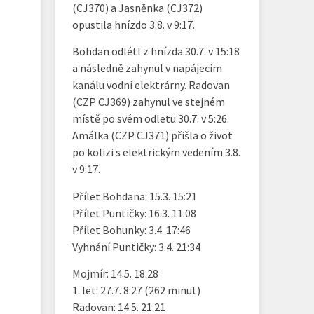
(CJ370) a Jasněnka (CJ372)
opustila hnízdo 3.8. v 9:17.
Bohdan odlétl z hnízda 30.7. v 15:18
a následně zahynul v napájecím
kanálu vodní elektrárny. Radovan
(CZP CJ369) zahynul ve stejném
místě po svém odletu 30.7. v 5:26.
Amálka (CZP CJ371) přišla o život
po kolizi s elektrickým vedením 3.8.
v 9:17.
Přílet Bohdana: 15.3. 15:21
Přílet Puntičky: 16.3. 11:08
Přílet Bohunky: 3.4. 17:46
Vyhnání Puntičky: 3.4. 21:34
Mojmír: 14.5. 18:28
1. let: 27.7. 8:27 (262 minut)
Radovan: 14.5. 21:21