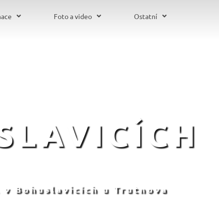
mace
Foto a video
Ostatní
SLAVICÍCH
 v Bohuslavicích u Trutnova