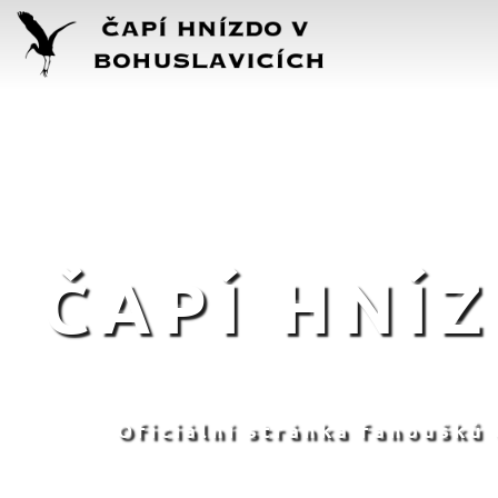
ČAPÍ HNÍ
Oficiální stránka fanoušků