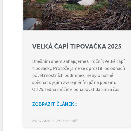
VELKÁ ČAPÍ TIPOVAČKA 2025
Dnešním dnem zahajujeme 6. ročník Velké čapí
tipovačky. Protože jsme se oprostili od odhadů
povětrnostních podmínek, nebylo nutné
spěchat s jejím zveřejněním již na podzim.
Od 25. ledna můžete odhadovat datum a čas
ZOBRAZIT ČLÁNEK »
25. 1. 2025
29 komentářů