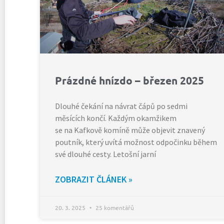
Prázdné hnízdo – březen 2025
Dlouhé čekání na návrat čápů po sedmi
měsících končí. Každým okamžikem
se na Kafkově komíně může objevit znavený
poutník, který uvítá možnost odpočinku během
své dlouhé cesty. Letošní jarní
ZOBRAZIT ČLÁNEK »
20. 3. 2025
25 komentářů