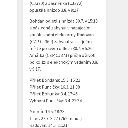
(CJ370) a Jasněnka (CJ372)
opustila hnízdo 3.8. v 9:17.
Bohdan odlétl z hnízda 30.7. v 15:18
a následně zahynul v napájecím
kanálu vodní elektrárny. Radovan
(CZP CJ369) zahynul ve stejném
místě po svém odletu 30.7. v 5:26.
Amálka (CZP CJ371) přišla o život
po kolizi s elektrickým vedením 3.8.
v 9:17.
Přílet Bohdana: 15.3. 15:21
Přílet Puntičky: 16.3. 11:08
Přílet Bohunky: 3.4. 17:46
Vyhnání Puntičky: 3.4. 21:34
Mojmír: 14.5. 18:28
1. let: 27.7. 8:27 (262 minut)
Radovan: 14.5. 21:21