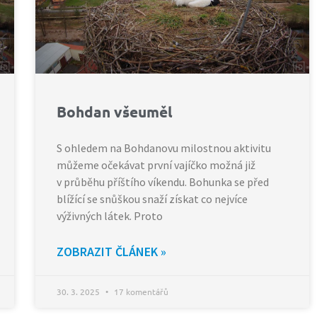
Bohdan všeuměl
S ohledem na Bohdanovu milostnou aktivitu
můžeme očekávat první vajíčko možná již
v průběhu příštího víkendu. Bohunka se před
blížící se snůškou snaží získat co nejvíce
výživných látek. Proto
ZOBRAZIT ČLÁNEK »
30. 3. 2025
17 komentářů