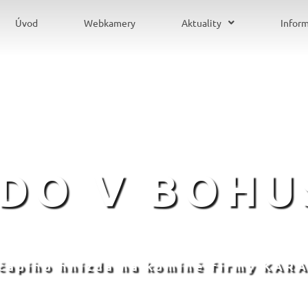
Úvod
Webkamery
Aktuality
Infor
ZDO V BOHU
 čapího hnízda na komíně firmy KARA