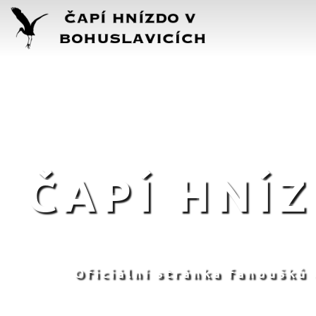
ČAPÍ HNÍ
Oficiální stránka fanoušků