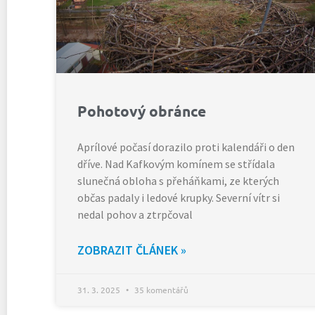
Pohotový obránce
Aprílové počasí dorazilo proti kalendáři o den
dříve. Nad Kafkovým komínem se střídala
slunečná obloha s přeháňkami, ze kterých
občas padaly i ledové krupky. Severní vítr si
nedal pohov a ztrpčoval
ZOBRAZIT ČLÁNEK »
31. 3. 2025
35 komentářů