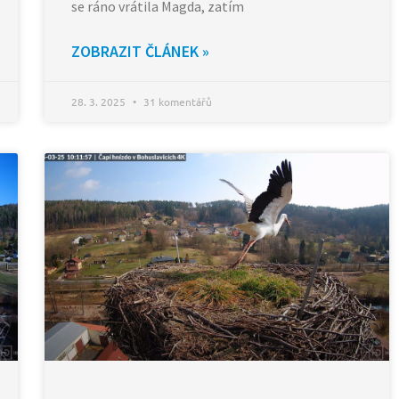
se ráno vrátila Magda, zatím
ZOBRAZIT ČLÁNEK »
28. 3. 2025
31 komentářů