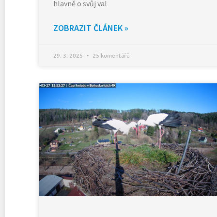
hlavně o svůj val
ZOBRAZIT ČLÁNEK »
29. 3. 2025
25 komentářů