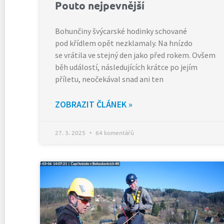
Pouto nejpevnější
Bohunčiny švýcarské hodinky schované
pod křídlem opět nezklamaly. Na hnízdo
se vrátila ve stejný den jako před rokem. Ovšem
běh událostí, následujících krátce po jejím
příletu, neočekával snad ani ten
ZOBRAZIT ČLÁNEK »
27. 3. 2025
64 komentářů