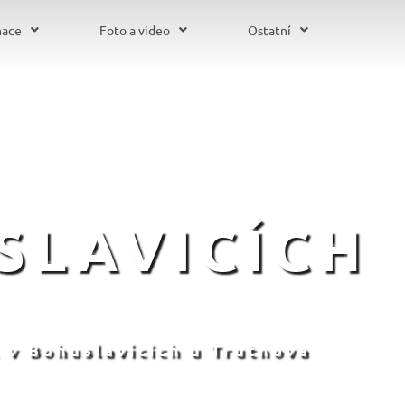
mace
Foto a video
Ostatní
SLAVICÍCH
 v Bohuslavicích u Trutnova