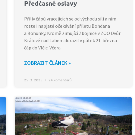
Předčasné oslavy
Příliv čápů vracejících se od východu sílí a ním
roste i napjaté očekávání příletu Bohdana
a Bohunky. Kromě zimující Zbojnice v ZOO Dvůr
Králové nad Labem dorazil v pátek 21. března
čáp do Vlčic. Včera
ZOBRAZIT ČLÁNEK »
25. 3. 2025
24 komentářů