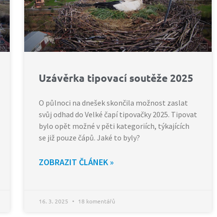
Uzávěrka tipovací soutěže 2025
O půlnoci na dnešek skončila možnost zaslat
svůj odhad do Velké čapí tipovačky 2025. Tipovat
bylo opět možné v pěti kategoriích, týkajících
se již pouze čápů. Jaké to byly?
ZOBRAZIT ČLÁNEK »
16. 3. 2025
18 komentářů