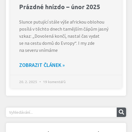
Prázdné hnízdo – únor 2025
Slunce putující stále výše africkou oblohou
posílá v těchto dnech tamějším čápům jasný
vzkaz: „Dovolená končí, nastal čas vydat
se na cestu domů do Evropy“. I my zde
na severu vnímáme
ZOBRAZIT ČLÁNEK »
20. 2. 2025
19 komentářů