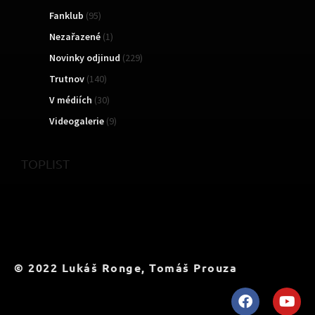
Fanklub
(95)
Nezařazené
(1)
Novinky odjinud
(229)
Trutnov
(140)
V médiích
(30)
Videogalerie
(9)
TOPLIST
© 2022 Lukáš Ronge, Tomáš Prouza