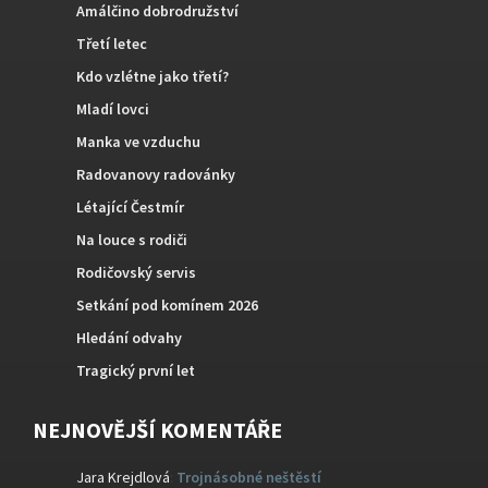
Amálčino dobrodružství
Třetí letec
Kdo vzlétne jako třetí?
Mladí lovci
Manka ve vzduchu
Radovanovy radovánky
Létající Čestmír
Na louce s rodiči
Rodičovský servis
Setkání pod komínem 2026
Hledání odvahy
Tragický první let
NEJNOVĚJŠÍ KOMENTÁŘE
Jara Krejdlová
:
Trojnásobné neštěstí