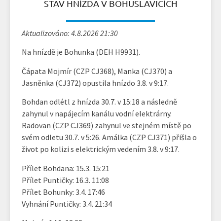
STAV HNÍZDA V BOHUSLAVICÍCH
Aktualizováno: 4.8.2026 21:30
Na hnízdě je Bohunka (DEH H9931).
Čápata Mojmír (CZP CJ368), Manka (CJ370) a
Jasněnka (CJ372) opustila hnízdo 3.8. v 9:17.
Bohdan odlétl z hnízda 30.7. v 15:18 a následně
zahynul v napájecím kanálu vodní elektrárny.
Radovan (CZP CJ369) zahynul ve stejném místě po
svém odletu 30.7. v 5:26. Amálka (CZP CJ371) přišla o
život po kolizi s elektrickým vedením 3.8. v 9:17.
Přílet Bohdana: 15.3. 15:21
Přílet Puntičky: 16.3. 11:08
Přílet Bohunky: 3.4. 17:46
Vyhnání Puntičky: 3.4. 21:34