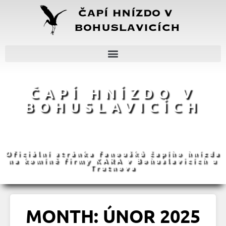
ČAPÍ HNÍZDO V
BOHUSLAVICÍCH
Oficiální stránka fanoušků čapího hnízda
na komíně firmy KARA v Bohuslavicích u
Trutnova
MONTH: ÚNOR 2025