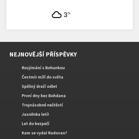
3
%
NEJNOVĚJŠÍ PŘÍSPĚVKY
Rozjímání s Bohunkou
Čestmír míří do světa
Spěšný dračí odlet
První dny bez Bohdana
Trojnásobné neštěstí
Jasněnka letí!
Let do bezpečí
Kam se vydal Radovan?