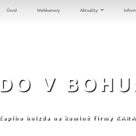
Úvod
Webkamery
Aktuality
Infor
ZDO V BOHU
 čapího hnízda na komíně firmy KARA