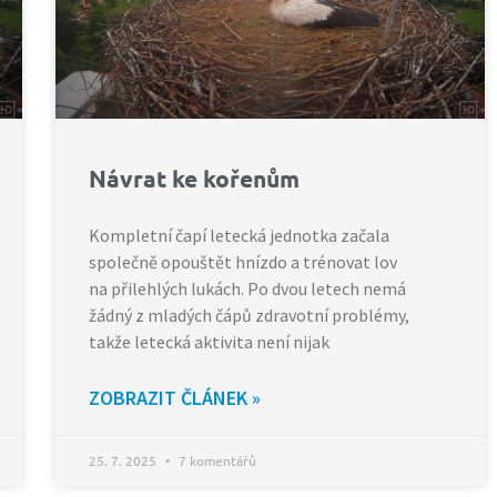
Návrat ke kořenům
Kompletní čapí letecká jednotka začala
společně opouštět hnízdo a trénovat lov
na přilehlých lukách. Po dvou letech nemá
žádný z mladých čápů zdravotní problémy,
takže letecká aktivita není nijak
ZOBRAZIT ČLÁNEK »
25. 7. 2025
7 komentářů