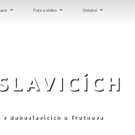
mace
Foto a video
Ostatní
SLAVICÍCH
 v Bohuslavicích u Trutnova