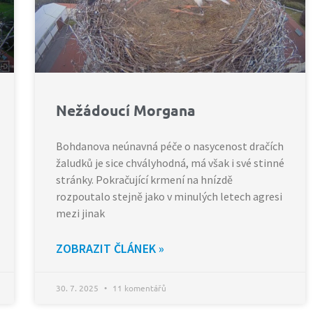
Nežádoucí Morgana
Bohdanova neúnavná péče o nasycenost dračích
žaludků je sice chvályhodná, má však i své stinné
stránky. Pokračující krmení na hnízdě
rozpoutalo stejně jako v minulých letech agresi
mezi jinak
ZOBRAZIT ČLÁNEK »
30. 7. 2025
11 komentářů