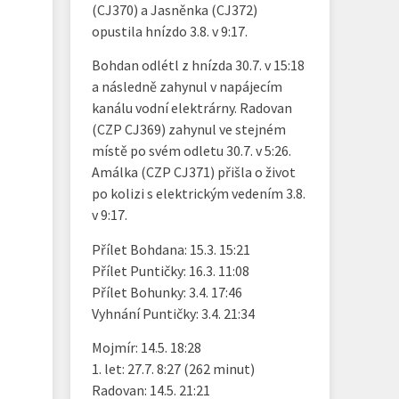
(CJ370) a Jasněnka (CJ372)
opustila hnízdo 3.8. v 9:17.
Bohdan odlétl z hnízda 30.7. v 15:18
a následně zahynul v napájecím
kanálu vodní elektrárny. Radovan
(CZP CJ369) zahynul ve stejném
místě po svém odletu 30.7. v 5:26.
Amálka (CZP CJ371) přišla o život
po kolizi s elektrickým vedením 3.8.
v 9:17.
Přílet Bohdana: 15.3. 15:21
Přílet Puntičky: 16.3. 11:08
Přílet Bohunky: 3.4. 17:46
Vyhnání Puntičky: 3.4. 21:34
Mojmír: 14.5. 18:28
1. let: 27.7. 8:27 (262 minut)
Radovan: 14.5. 21:21