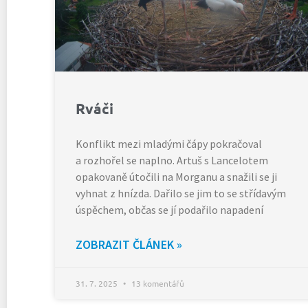
Rváči
Konflikt mezi mladými čápy pokračoval
a rozhořel se naplno. Artuš s Lancelotem
opakovaně útočili na Morganu a snažili se ji
vyhnat z hnízda. Dařilo se jim to se střídavým
úspěchem, občas se jí podařilo napadení
ZOBRAZIT ČLÁNEK »
31. 7. 2025
13 komentářů