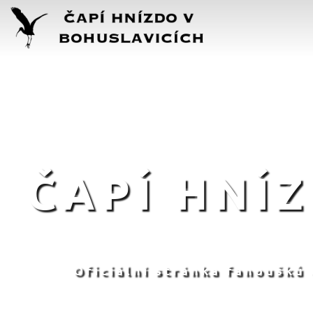
ČAPÍ HNÍ
Oficiální stránka fanoušků