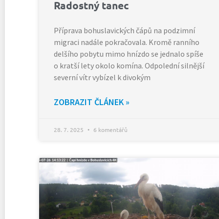
Radostný tanec
Příprava bohuslavických čápů na podzimní
migraci nadále pokračovala. Kromě ranního
delšího pobytu mimo hnízdo se jednalo spíše
o kratší lety okolo komína. Odpolední silnější
severní vítr vybízel k divokým
ZOBRAZIT ČLÁNEK »
28. 7. 2025
6 komentářů