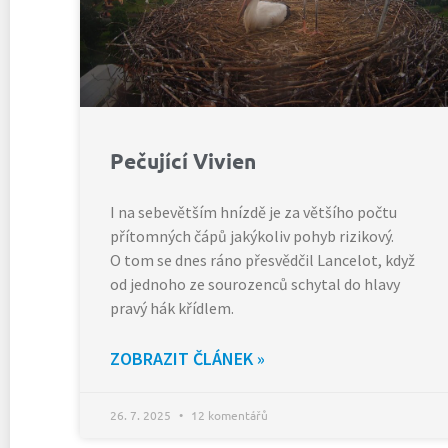
Pečující Vivien
I na sebevětším hnízdě je za většího počtu
přítomných čápů jakýkoliv pohyb rizikový.
O tom se dnes ráno přesvědčil Lancelot, když
od jednoho ze sourozenců schytal do hlavy
pravý hák křídlem.
ZOBRAZIT ČLÁNEK »
26. 7. 2025
12 komentářů