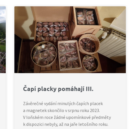
Čapí placky pomáhají III.
Závěrečné vydání minulých čapích placek
a magnetek skončilo v srpnu roku 2023.
V loňském roce žádné upomínkové předměty
k dispozici nebyly, až na jaře letošního roku.