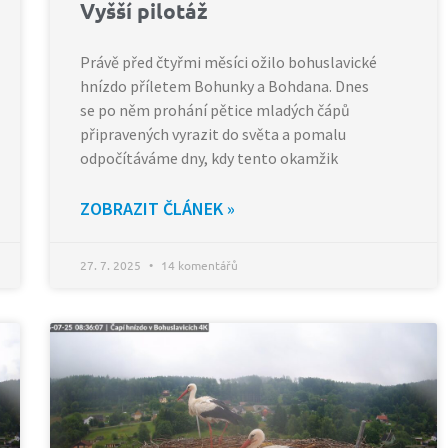
Vyšší pilotáž
Právě před čtyřmi měsíci ožilo bohuslavické
hnízdo příletem Bohunky a Bohdana. Dnes
se po něm prohání pětice mladých čápů
připravených vyrazit do světa a pomalu
odpočítáváme dny, kdy tento okamžik
ZOBRAZIT ČLÁNEK »
27. 7. 2025
14 komentářů