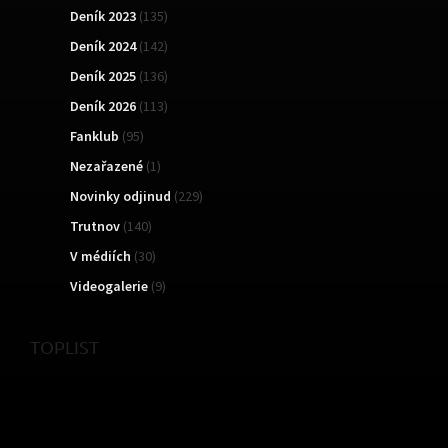
Deník 2023
(135)
Deník 2024
(142)
Deník 2025
(136)
Deník 2026
(113)
Fanklub
(95)
Nezařazené
(1)
Novinky odjinud
(229)
Trutnov
(140)
V médiích
(30)
Videogalerie
(9)
TOPLIST