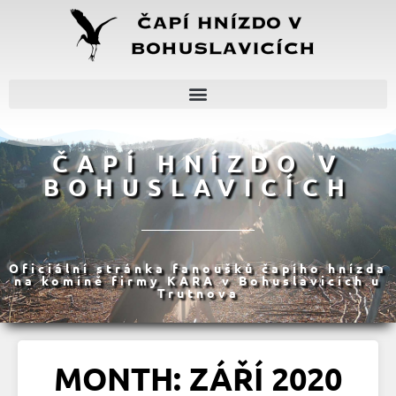
ČAPÍ HNÍZDO V
BOHUSLAVICÍCH
Oficiální stránka fanoušků čapího hnízda
na komíně firmy KARA v Bohuslavicích u
Trutnova
MONTH: ZÁŘÍ 2020