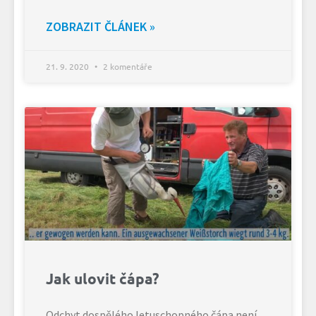
ZOBRAZIT ČLÁNEK »
21. 9. 2020
2 komentáře
Jak ulovit čápa?
Odchyt dospělého letuschopného čápa není