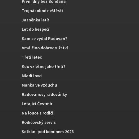
První dny bez Bohdana
Trojnásobné neštěstí
Jasněnka letí!
Let do bezpečí
Kam se vydal Radovan?
Amálčino dobrodružství
Třetí letec
Kdo vzlétne jako třetí?
Mladí lovci
Manka ve vzduchu
Radovanovy radovánky
Létající Čestmír
Na louce s rodiči
Rodičovský servis
Setkání pod komínem 2026