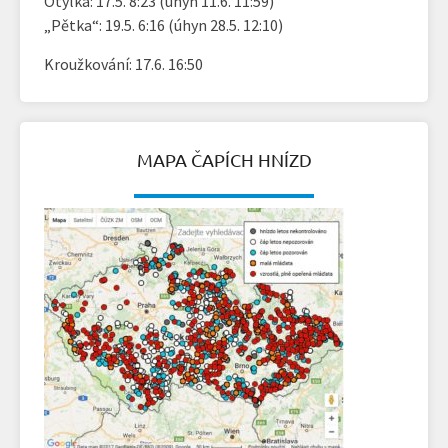
Otylka: 17.5. 8:23 (úhyn 11.6. 11:59)
„Pětka“: 19.5. 6:16 (úhyn 28.5. 12:10)
Kroužkování: 17.6. 16:50
MAPA ČAPÍCH HNÍZD