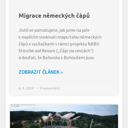
Migrace německých čápů
Jistě se pamatujete, jak jsme na jaře
s napětím sledovali mapu tahu německých
čápů s vysílačkami v rámci projektu NABU
Störche auf Reisen („Čápi na cestách“)
a doufali, že Bohunka s Bohoušem jsou
ZOBRAZIT ČLÁNEK »
8. 9. 2020
9 komentářů