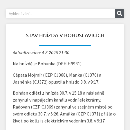
STAV HNÍZDA V BOHUSLAVICÍCH
Aktualizováno: 4.8.2026 21:30
Na hnízdě je Bohunka (DEH H9931).
Čápata Mojmír (CZP CJ368), Manka (CJ370) a
Jasněnka (CJ372) opustila hnízdo 3.8. v 9:17.
Bohdan odlétl z hnízda 30.7. v 15:18 a následně
zahynul v napájecím kanálu vodní elektrárny.
Radovan (CZP CJ369) zahynul ve stejném místě po
svém odletu 30.7. v 5:26. Amálka (CZP CJ371) přišla o
život po kolizi s elektrickým vedením 3.8. v 9:17.