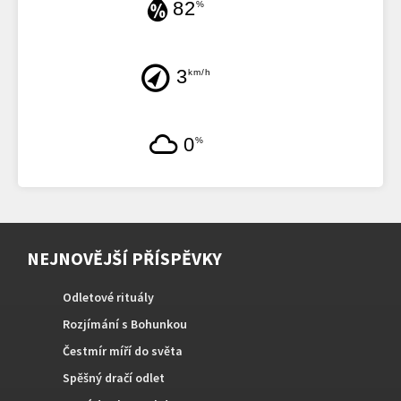
82
%
3
km/h
0
%
NEJNOVĚJŠÍ PŘÍSPĚVKY
Odletové rituály
Rozjímání s Bohunkou
Čestmír míří do světa
Spěšný dračí odlet