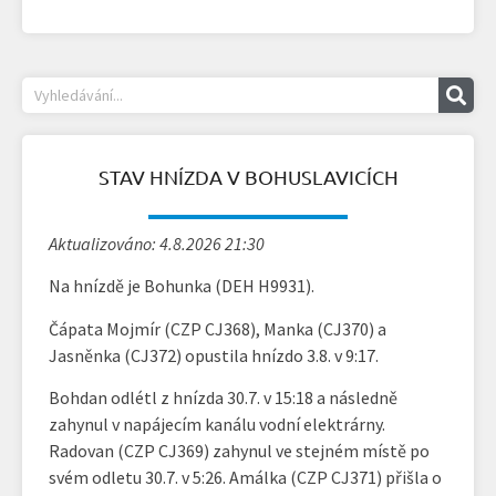
STAV HNÍZDA V BOHUSLAVICÍCH
Aktualizováno: 4.8.2026 21:30
Na hnízdě je Bohunka (DEH H9931).
Čápata Mojmír (CZP CJ368), Manka (CJ370) a
Jasněnka (CJ372) opustila hnízdo 3.8. v 9:17.
Bohdan odlétl z hnízda 30.7. v 15:18 a následně
zahynul v napájecím kanálu vodní elektrárny.
Radovan (CZP CJ369) zahynul ve stejném místě po
svém odletu 30.7. v 5:26. Amálka (CZP CJ371) přišla o