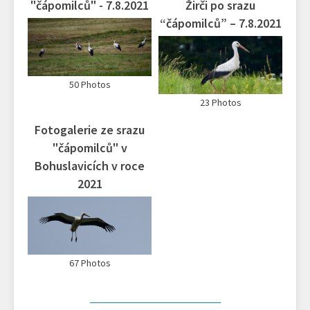
"čápomilců" - 7.8.2021
Žirči po srazu
“čápomilců” – 7.8.2021
50 Photos
23 Photos
Fotogalerie ze srazu
"čápomilců" v
Bohuslavicích v roce
2021
67 Photos