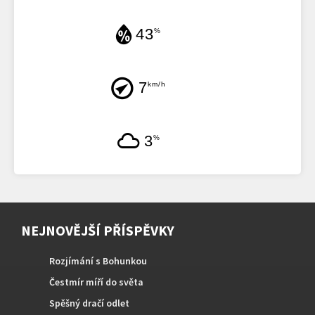
43
%
7
km/h
3
%
NEJNOVĚJŠÍ PŘÍSPĚVKY
Rozjímání s Bohunkou
Čestmír míří do světa
Spěšný dračí odlet