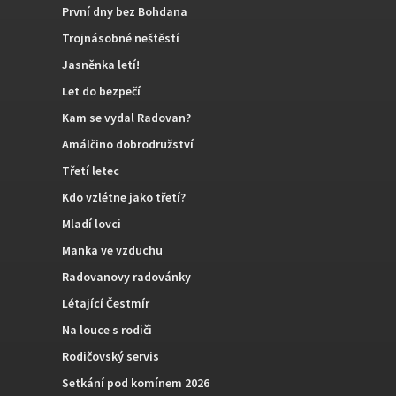
První dny bez Bohdana
Trojnásobné neštěstí
Jasněnka letí!
Let do bezpečí
Kam se vydal Radovan?
Amálčino dobrodružství
Třetí letec
Kdo vzlétne jako třetí?
Mladí lovci
Manka ve vzduchu
Radovanovy radovánky
Létající Čestmír
Na louce s rodiči
Rodičovský servis
Setkání pod komínem 2026