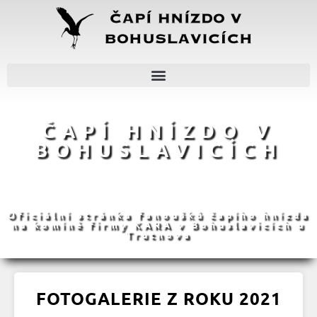
ČAPÍ HNÍZDO V
BOHUSLAVICÍCH
Oficiální stránka fanoušků čapího hnízda
na komíně firmy KARA v Bohuslavicích u
Trutnova
FOTOGALERIE Z ROKU 2021