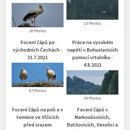
13 Photos
28 Photos
Focení čápů po
Práce na vysokém
východních Čechách -
napětí v Bohuslavicích
31.7.2021
pomocí vrtulníku -
4.8.2021
87 Photos
39 Photos
Focení čápů na poli a v
Focení čápů v
termice ve Vlčicích
Markoušovicích,
před srazem
Batňovicích, Veselici a