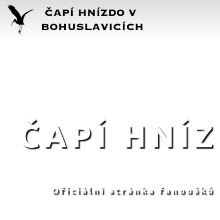
ČAPÍ HNÍ
Oficiální stránka fanoušků