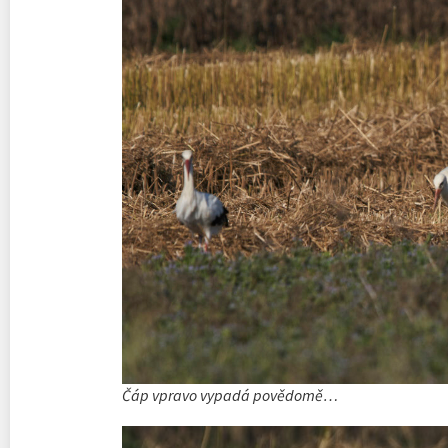
Čáp vpravo vypadá povědomě…