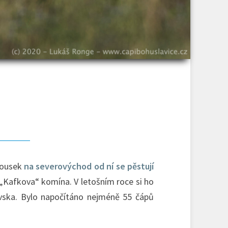
Kousek
na severovýchod od ní se pěstují
„Kafkova“ komína. V letošním roce si ho
ovska. Bylo napočítáno nejméně 55 čápů