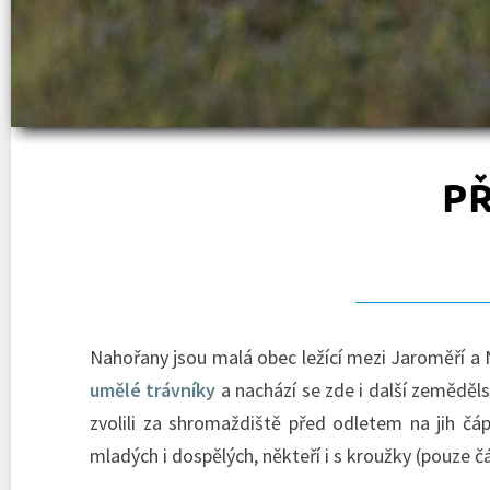
P
Nahořany jsou malá obec ležící mezi Jaroměří 
umělé trávníky
a nachází se zde i další zeměděl
zvolili za shromaždiště před odletem na jih 
mladých i dospělých, někteří i s kroužky (pouze čá