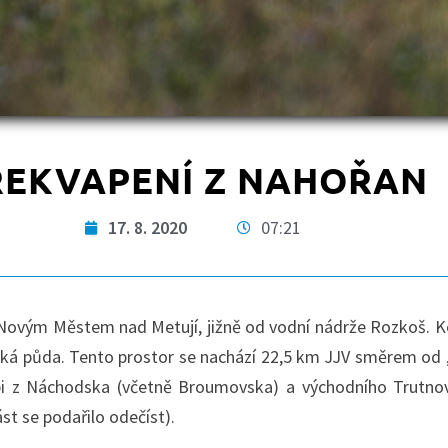
ŘEKVAPENÍ Z NAHOŘAN
17. 8. 2020
07:21
a Novým Městem nad Metují, jižně od vodní nádrže Rozkoš. 
ská půda. Tento prostor se nachází 22,5 km JJV směrem od 
čápi z Náchodska (včetně Broumovska) a východního Trutn
st se podařilo odečíst).