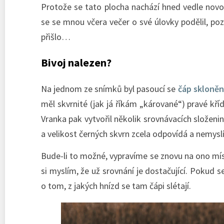
Protože se tato plocha nachází hned vedle nov
se se mnou včera večer o své úlovky podělil, po
přišlo…
Bivoj nalezen?
Na jednom ze snímků byl pasoucí se
čáp skloněn
měl skvrnité (jak já říkám „kárované“) pravé kř
Vranka pak vytvořil několik srovnávacích složenin
a velikost černých skvrn zcela odpovídá a nemyslí
Bude-li to možné, vypravíme se znovu na ono mís
si myslím, že už srovnání je dostačující. Pokud se
o tom, z jakých hnízd se tam čápi slétají.