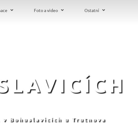
mace
Foto a video
Ostatní
SLAVICÍCH
 v Bohuslavicích u Trutnova