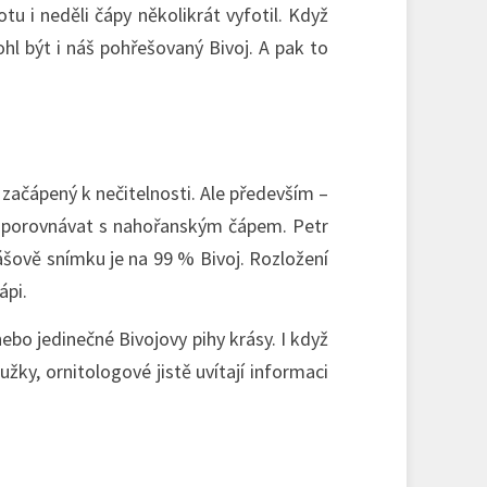
tu i neděli čápy několikrát vyfotil. Když
hl být i náš pohřešovaný Bivoj. A pak to
 začápený k nečitelnosti. Ale především –
 je porovnávat s nahořanským čápem. Petr
kášově snímku je na 99 % Bivoj. Rozložení
ápi.
bo jedinečné Bivojovy pihy krásy. I když
užky, ornitologové jistě uvítají informaci