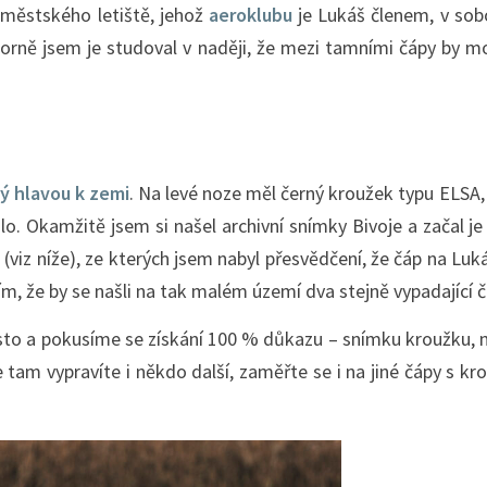
oměstského letiště, jehož
aeroklubu
je Lukáš členem, v sobo
zorně jsem je studoval v naději, že mezi tamními čápy by mo
ý hlavou k zemi
. Na levé noze měl černý kroužek typu ELSA,
ídlo. Okamžitě jsem si našel archivní snímky Bivoje a začal
 (viz níže), ze kterých jsem nabyl přesvědčení, že čáp na Lu
m, že by se našli na tak malém území dva stejně vypadající č
to a pokusíme se získání 100 % důkazu – snímku kroužku, ne
 tam vypravíte i někdo další, zaměřte se i na jiné čápy s kro