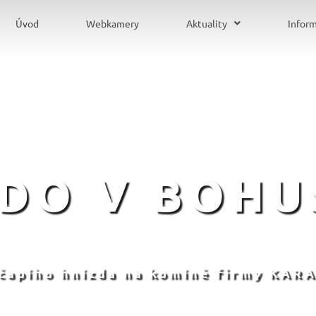
Úvod
Webkamery
Aktuality
Infor
ZDO V BOHU
 čapího hnízda na komíně firmy KARA