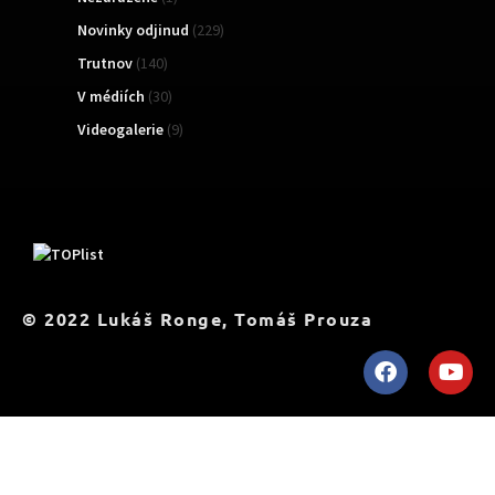
Novinky odjinud
(229)
Trutnov
(140)
V médiích
(30)
Videogalerie
(9)
TOPList
© 2022 Lukáš Ronge, Tomáš Prouza