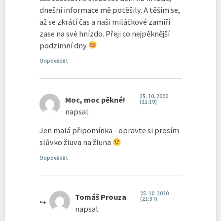
dnešní informace mě potěšily. A těším se,
až se zkrátí čas a naši miláčkové zamíří
zase na své hnízdo. Přeji co nejpěknější
podzimní dny
Odpovědět
25. 10. 2020
Moc, moc pěkné!
(21:19)
napsal:
Jen malá připomínka - opravte si prosím
slůvko žluva na žluna
Odpovědět
25. 10. 2020
Tomáš Prouza
(21:37)
napsal: