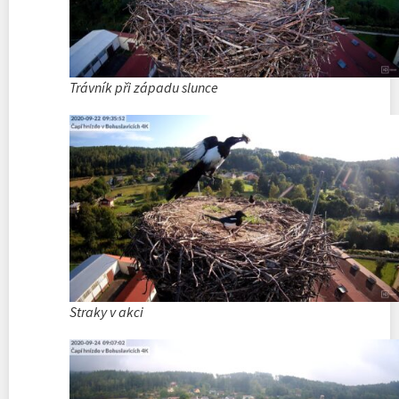
Trávník při západu slunce
Straky v akci