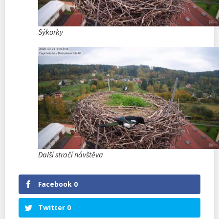
Sýkorky
Další stračí návštěva
Facebook
0
Twitter
0