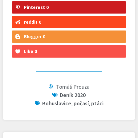
Pinterest
0
reddit
0
Blogger
0
Like
0
Tomáš Prouza
Deník 2020
Bohuslavice
,
počasí
,
ptáci