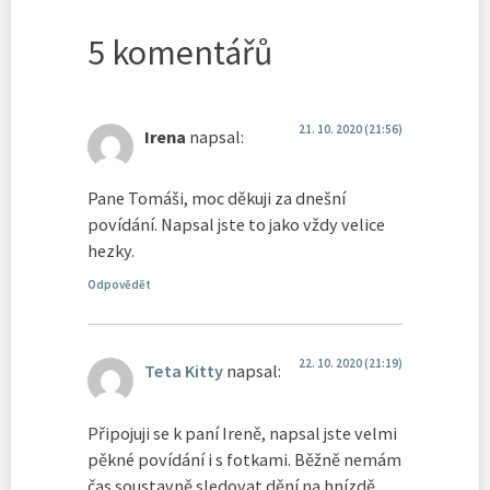
5 komentářů
21. 10. 2020 (21:56)
Irena
napsal:
Pane Tomáši, moc děkuji za dnešní
povídání. Napsal jste to jako vždy velice
hezky.
Odpovědět
22. 10. 2020 (21:19)
Teta Kitty
napsal:
Připojuji se k paní Ireně, napsal jste velmi
pěkné povídání i s fotkami. Běžně nemám
čas soustavně sledovat dění na hnízdě,