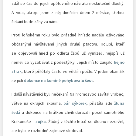
zdál se čas do jejich opětovného návratu neskutečně dlouhý.
A vida, ukrojili jsme z něj dnešním dnem 2 měsíce, třetina
čekání bude záhy za námi.
Proti loňskému roku bylo prázdné hnízdo nadále oživováno
občasnými návštěvami jiných druhů ptactva. Holubi, kteří
se objevovali hned po odletu čápů už vymizeli, nejspíš už
neměli co vyzobávat z podestýlky. Jejich místo zaujalo
hejno
strak
, které přilétaly často ve větším počtu. V jeden okamžik
se jich
dokonce na komíně pohybovalo šest
.
I další návštěvníci byli nečekaní. Na hromosvod zavítal vrabec,
větve na okrajích zkoumal
pár sýkorek
, přistála zde
žluna
šedá
a dokonce na krátkou chvíli dorazil i posel samotného
Krakonoše –
sojka
. Žádný z těchto letců se dlouho nezdržel,
ale bylo je rozhodně zajímavé sledovat.