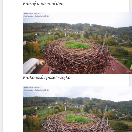
Krásný podzimní den
Krakonošův posel – sojka