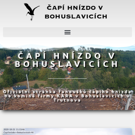
ČAPÍ HNÍZDO V
BOHUSLAVICÍCH
Oficiální stránka fanoušků čapího hnízda
na komíně firmy KARA v Bohuslavicích u
Trutnova