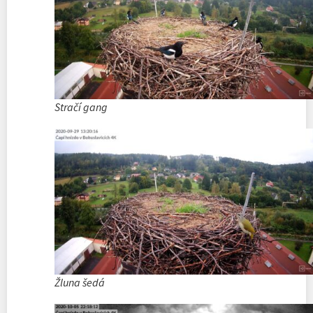
Stračí gang
Žluna šedá