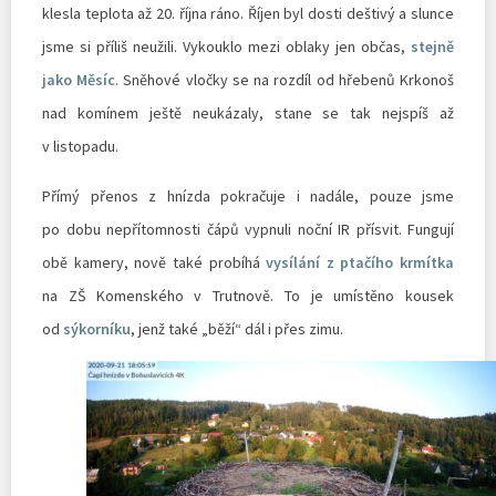
klesla teplota až 20. října ráno. Říjen byl dosti deštivý a slunce
jsme si příliš neužili. Vykouklo mezi oblaky jen občas,
stejně
jako Měsíc
. Sněhové vločky se na rozdíl od hřebenů Krkonoš
nad komínem ještě neukázaly, stane se tak nejspíš až
v listopadu.
Přímý přenos z hnízda pokračuje i nadále, pouze jsme
po dobu nepřítomnosti čápů vypnuli noční IR přísvit. Fungují
obě kamery, nově také probíhá
vysílání z ptačího krmítka
na ZŠ Komenského v Trutnově. To je umístěno kousek
od
sýkorníku
, jenž také „běží“ dál i přes zimu.