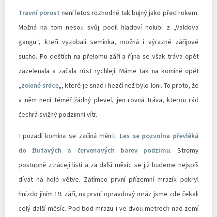
Travní porost
není letos rozhodně tak bujný jako před rokem.
Možná na tom nesou svůj podíl hladoví holubi z „Valdova
gangu“, kteří vyzobali semínka, možná i výrazné zářijové
sucho. Po deštích na přelomu září a října se však tráva opět
zazelenala a začala růst rychleji. Máme tak na komíně opět
„
zelené srdce
„, které je snad i hezčí než bylo loni. To proto, že
v něm není téměř žádný plevel, jen rovná tráva, kterou rád
čechrá svižný podzimní vítr.
I pozadí komína se začíná měnit.
Les se pozvolna převléká
do žlutavých a červenavých barev podzimu
. Stromy
postupně ztrácejí listí a za další měsíc se již budeme nejspíš
dívat na holé větve. Zatímco první přízemní mrazík pokryl
hnízdo jíním 19. září, na první opravdový mráz jsme zde čekali
celý další měsíc. Pod bod mrazu i ve dvou metrech nad zemí