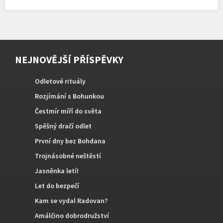
NEJNOVĚJŠÍ PŘÍSPĚVKY
Odletové rituály
Rozjímání s Bohunkou
Čestmír míří do světa
Spěšný dračí odlet
První dny bez Bohdana
Trojnásobné neštěstí
Jasněnka letí!
Let do bezpečí
Kam se vydal Radovan?
Amálčino dobrodružství