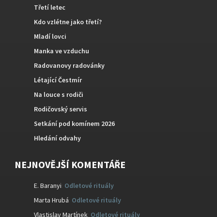
Třetí letec
Kdo vzlétne jako třetí?
Mladí lovci
Manka ve vzduchu
Radovanovy radovánky
Létající Čestmír
Na louce s rodiči
Rodičovský servis
Setkání pod komínem 2026
Hledání odvahy
NEJNOVĚJŠÍ KOMENTÁŘE
E. Baranyi
:
Odletové rituály
Marta Hrubá
:
Odletové rituály
Vlastislav Martínek
:
Odletové rituály