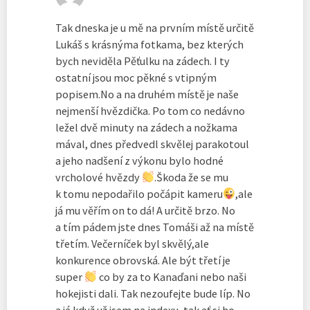
Tak dneska je u mě na prvním místě určitě
Lukáš s krásnýma fotkama, bez kterých
bych neviděla Pěťulku na zádech. I ty
ostatní jsou moc pěkné s vtipným
popisem.No a na druhém místě je naše
nejmenší hvězdička. Po tom co nedávno
ležel dvě minuty na zádech a nožkama
mával, dnes předvedl skvělej parakotoul
a jeho nadšení z výkonu bylo hodné
vrcholové hvězdy
.Škoda že se mu
k tomu nepodařilo počápit kameru
,ale
já mu věřím on to dá! A určitě brzo. No
a tím pádem jste dnes Tomáši až na místě
třetím. Večerníček byl skvělý,ale
konkurence obrovská. Ale být třetí je
super
co by za to Kanaďani nebo naši
hokejisti dali. Tak nezoufejte bude líp. No