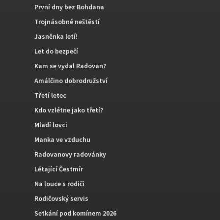
První dny bez Bohdana
Trojnásobné neštěstí
Jasněnka letí!
Let do bezpečí
Kam se vydal Radovan?
Amálčino dobrodružství
Třetí letec
Kdo vzlétne jako třetí?
Mladí lovci
Manka ve vzduchu
Radovanovy radovánky
Létající Čestmír
Na louce s rodiči
Rodičovský servis
Setkání pod komínem 2026