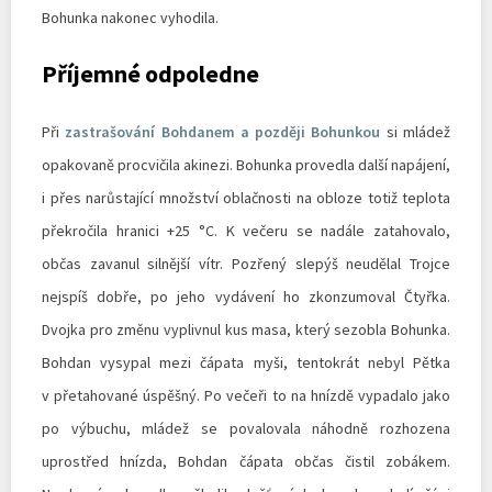
Bohunka nakonec vyhodila.
Příjemné odpoledne
Při
zastrašování Bohdanem a později Bohunkou
si mládež
opakovaně procvičila akinezi. Bohunka provedla další napájení,
i přes narůstající množství oblačnosti na obloze totiž teplota
překročila hranici +25 °C. K večeru se nadále zatahovalo,
občas zavanul silnější vítr. Pozřený slepýš neudělal Trojce
nejspíš dobře, po jeho vydávení ho zkonzumoval Čtyřka.
Dvojka pro změnu vyplivnul kus masa, který sezobla Bohunka.
Bohdan vysypal mezi čápata myši, tentokrát nebyl Pětka
v přetahované úspěšný. Po večeři to na hnízdě vypadalo jako
po výbuchu, mládež se povalovala náhodně rozhozena
uprostřed hnízda, Bohdan čápata občas čistil zobákem.