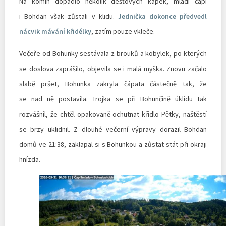
Na komín dopadlo několik dešťových kapek, mladí čápi
i Bohdan však zůstali v klidu.
Jednička dokonce předvedl
nácvik mávání křidélky
, zatím pouze vkleče.
Večeře od Bohunky sestávala z brouků a kobylek, po kterých
se doslova zaprášilo, objevila se i malá myška. Znovu začalo
slabě pršet, Bohunka zakryla čápata částečně tak, že
se nad ně postavila. Trojka se při Bohunčině úklidu tak
rozvášnil, že chtěl opakovaně ochutnat křídlo Pětky, naštěstí
se brzy uklidnil. Z dlouhé večerní výpravy dorazil Bohdan
domů ve 21:38, zaklapal si s Bohunkou a zůstat stát při okraji
hnízda.