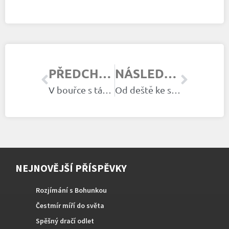
PŘEDCHOZÍ ČLÁNEK
NÁSLEDUJÍCÍ ČLÁNEK
V bouřce s tátou
Od deště ke slunci
NEJNOVĚJŠÍ PŘÍSPĚVKY
Rozjímání s Bohunkou
Čestmír míří do světa
Spěšný dračí odlet