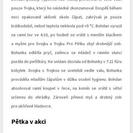
pouze Trojka, který ho následně zkonzumoval. Dospělí během
noci opakovaně uklízeli okolo čápat, zakrývali je pouze
krátkodobě, neboť teplota neklesla pod +9 °C. Bohdan vyrazil
na ranní lov ve 4:10, po hodině se vrátil s menším klacíkem
a myšmi pro Dvojku a Trojku. Pro Pětku zbyl drobnější zob.
Bohunka odlétla pryč, zatímco se mládež v ranním slunci
pustila do peříčkúry. Ke snídani dostala od Bohunky v 7:21 fůru
kobylek. Dvojka s Trojkou se uvelebili vedle valu, Bohunka
prováděla mladším čápatům v důlku osobní hygienu. Bohdan
absolvoval ranní koupel v řece, na komín se vrátil s větví
určenou do ohrádky. Zároveň přinesl myš a drobný zob
pro ukřičené hladovce.
Pětka v akci