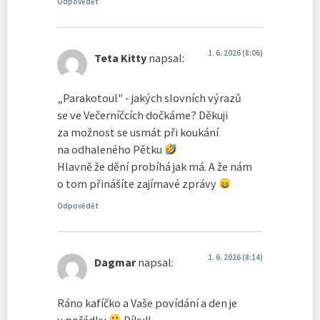
Odpovědět
1. 6. 2026 (8:06)
Teta Kitty
napsal:
„Parakotoul" - jakých slovních výrazů
se ve Večerníčcích dočkáme? Děkuji
za možnost se usmát při koukání
na odhaleného Pětku
Hlavně že dění probíhá jak má. A že nám
o tom přinášíte zajímavé zprávy
Odpovědět
1. 6. 2026 (8:14)
Dagmar
napsal:
Ráno kafíčko a Vaše povídání a den je
v pořádku
Díky!!