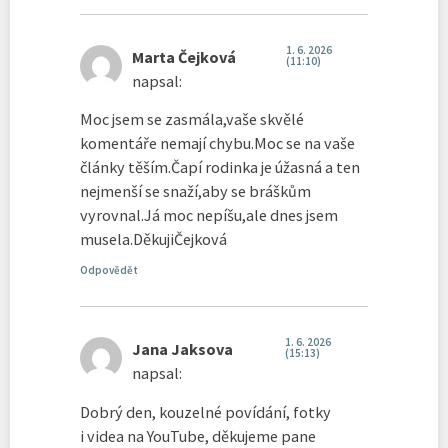
1. 6. 2026
Marta Čejková
(11:10)
napsal:
Moc jsem se zasmála,vaše skvělé
komentáře nemají chybu.Moc se na vaše
články těším.Čapí rodinka je úžasná a ten
nejmenší se snaží,aby se bráškům
vyrovnal.Já moc nepíšu,ale dnes jsem
musela.DěkujiČejková
Odpovědět
1. 6. 2026
Jana Jaksova
(15:13)
napsal:
Dobrý den, kouzelné povídání, fotky
i videa na YouTube, děkujeme pane