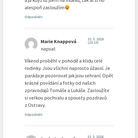
a já když už jsem na indexu, tak ať si ho
alespoň zasloužím
Odpovědět
31. 5. 2026
Marie Knappová
(23:23)
napsal:
Víkend proběhl v pohodě a klidu celé
rodinky. Jsou všichni naprosto úžasní. Je
paráda je pozorovat jak jsou sehraní. Opět
krásné povídání a fotky od našich
zpravodajů Tomáše a Lukáše. Zasloužíte
si velkou pochvalu a spousty pozdravů
z Ostravy.
Odpovědět
31. 5. 2026