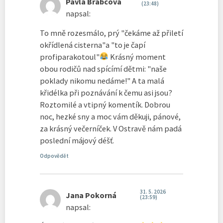
Pavla Brabcová
(23:48)
napsal:
To mně rozesmálo, prý "čekáme až přiletí
okřídlená cisterna"a "to je čapí
profiparakotoul"
Krásný moment
obou rodičů nad spícímí dětmi: "naše
poklady nikomu nedáme!" A ta malá
křidélka při poznávání k čemu asi jsou?
Roztomilé a vtipný komentík. Dobrou
noc, hezké sny a moc vám děkuji, pánové,
za krásný večerníček. V Ostravě nám padá
poslední májový déšť.
Odpovědět
31. 5. 2026
Jana Pokorná
(23:59)
napsal: