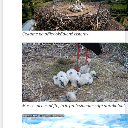
Čekáme na přílet okřídlené cisterny
Moc se mi nesmějte, to je profesionální čapí parakotoul