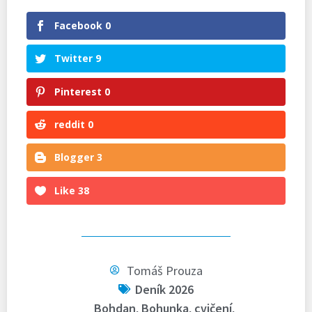
Facebook
0
Twitter
9
Pinterest
0
reddit
0
Blogger
3
Like
38
Tomáš Prouza
Deník 2026
Bohdan
,
Bohunka
,
cvičení
,