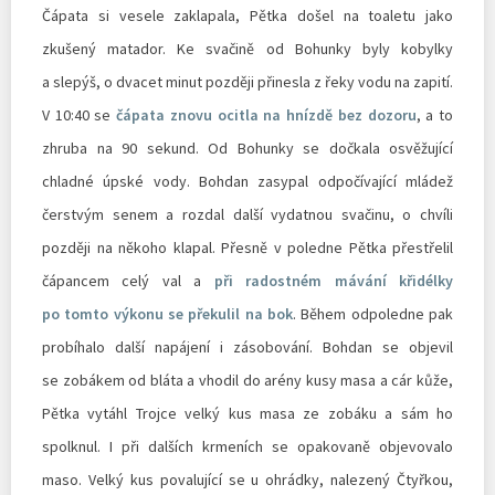
Čápata si vesele zaklapala, Pětka došel na toaletu jako
zkušený matador. Ke svačině od Bohunky byly kobylky
a slepýš, o dvacet minut později přinesla z řeky vodu na zapití.
V 10:40 se
čápata znovu ocitla na hnízdě bez dozoru
, a to
zhruba na 90 sekund. Od Bohunky se dočkala osvěžující
chladné úpské vody. Bohdan zasypal odpočívající mládež
čerstvým senem a rozdal další vydatnou svačinu, o chvíli
později na někoho klapal. Přesně v poledne Pětka přestřelil
čápancem celý val a
při radostném mávání křidélky
po tomto výkonu se překulil na bok
. Během odpoledne pak
probíhalo další napájení i zásobování. Bohdan se objevil
se zobákem od bláta a vhodil do arény kusy masa a cár kůže,
Pětka vytáhl Trojce velký kus masa ze zobáku a sám ho
spolknul. I při dalších krmeních se opakovaně objevovalo
maso. Velký kus povalující se u ohrádky, nalezený Čtyřkou,