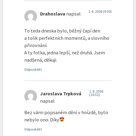
1. 6. 2026 (9:30)
Drahoslava
napsal:
To teda dneska bylo, běžný čapí den
a tolik perfektních momentů, a slovního
přirovnàní.
A ty fotka, jedna lepší, než druhá. Jsem
nadšená, děkuji.
Odpovědět
1. 6. 2026
Jaroslava Trpková
(10:52)
napsal:
Bez vámi popsaném dění v hnízdě, byto
nebylo ono. Díky
Odpovědět