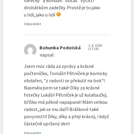
vařečky" a Bohdan "občas" vyčistí
drobátkům zadečky. Prostě je to jako
u lidí, jako u lidí
Odpovědět
1. 6. 2026
Bohunka Podolská
(17:16)
napsal:
Jsem moc ráda za zprávy a krásné
počteníčko, Tomáši! Pětníček je komicky
obdařen, "z radosti se překulil na bok"!.
Nasmála jsem se také! Díky za krásné
fotečky Lukáši! Pětníček je už kulaťoučký,
bříško má pěkně napapané! Mám velkou
radost, jak se mu daří! Bráškové také
povyrostli! Díky, díky a přeji krásný, i když
částečně upršený den!
Odpovědět