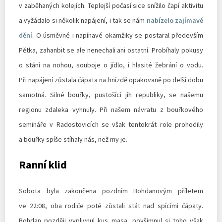
v zaběhaných kolejích. Teplejší počasí sice snížilo čapí aktivitu
a vyžádalo si několik napájení, i tak se nám
nabízelo zajímavé
dění
. O úsměvné i napínavé okamžiky se postaral především
Pětka, zahanbit se ale nenechali ani ostatní. Probíhaly pokusy
o stání na nohou, souboje o jídlo, i hlasité žebrání o vodu.
Při napájení zůstala čápata na hnízdě opakovaně po delší dobu
samotná. Silné bouřky, pustošící jih republiky, se našemu
regionu zdaleka vyhnuly. Při našem návratu z bouřkového
semináře v Radostovicích se však tentokrát role prohodily
a bouřky spíše stíhaly nás, než my je.
Ranní klid
Sobota byla zakončena pozdním Bohdanovým příletem
ve 22:08, oba rodiče poté zůstali stát nad spícími čápaty.
Bohdan později vyplivnul kus masa, povšimnul si toho však