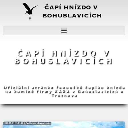
ČAPÍ HNÍZDO V
BOHUSLAVICÍCH
Oficiální stránka fanoušků čapího hnízda
na komíně firmy KARA v Bohuslavicích u
Trutnova