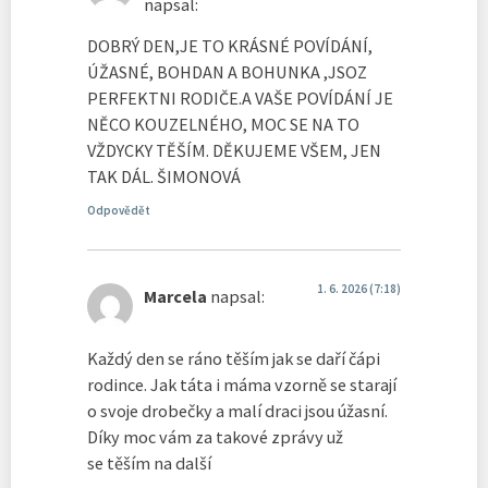
napsal:
DOBRÝ DEN,JE TO KRÁSNÉ POVÍDÁNÍ,
ÚŽASNÉ, BOHDAN A BOHUNKA ,JSOZ
PERFEKTNI RODIČE.A VAŠE POVÍDÁNÍ JE
NĚCO KOUZELNÉHO, MOC SE NA TO
VŽDYCKY TĚŠÍM. DĚKUJEME VŠEM, JEN
TAK DÁL. ŠIMONOVÁ
Odpovědět
1. 6. 2026 (7:18)
Marcela
napsal:
Každý den se ráno těším jak se daří čápi
rodince. Jak táta i máma vzorně se starají
o svoje drobečky a malí draci jsou úžasní.
Díky moc vám za takové zprávy už
se těším na další