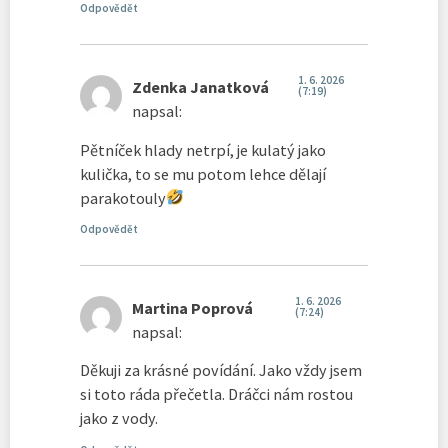
Odpovědět
1. 6. 2026
Zdenka Janatková
(7:19)
napsal:
Pětníček hlady netrpí, je kulatý jako
kulička, to se mu potom lehce dělají
parakotouly
Odpovědět
1. 6. 2026
Martina Poprová
(7:24)
napsal:
Děkuji za krásné povídání. Jako vždy jsem
si toto ráda přečetla. Dráčci nám rostou
jako z vody.