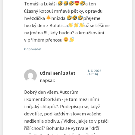
Tomáši a Lukáši
a ten
úžasný kotoul mrňavé pětky, opravdu
hvězdička
hnízda
přejeme
hezký den z Bolatic a
už se těšíme
na jména !!! , kdy budou? a kroužkování
v přímém přenosu
Odpovědět
1. 6. 2026
Už mi není 20 let
(16:16)
napsal:
Dobrý den všem. Autorům
i komentátorkám - je tam mezi ními
i nějaký chlapík?. Podepisuju se, když
dovolíte, pod každým slovem vašeho
nadšení a obdivu. / Vidíte, jak je to v ptáči
říší chodí? Bohunka se vytrvale "drží