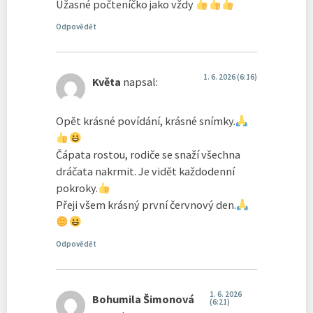
Úžasné počteníčko jako vždy
Odpovědět
1. 6. 2026 (6:16)
Květa
napsal:
Opět krásné povídání, krásné snímky.
Čápata rostou, rodiče se snaží všechna
dráčata nakrmit. Je vidět každodenní
pokroky.
Přeji všem krásný první červnový den.
Odpovědět
1. 6. 2026
Bohumila Šimonová
(6:21)