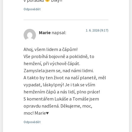
Odpovědět
1. 6. 2026 (9:17)
Marie
napsal:
Ahoj, všem lidem a čápům!
Vše probíhá bojovně a poklidně, to
hemžení, při výchově čápát.
Zamyslela jsem se, nad námi lidmi.
A takto by ten život na naší planetě, měl
vypadat, láskylpný! Je i tak se vším
hemžením čápů a nás lidí, plno práce!
S komentářem Lukáše a Tomáše jsem
opravdu nadšená. Děkujeme, moc,
moc! Marie♥️
Odpovědět