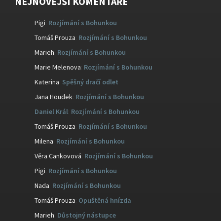
NEJNOVĚJŠÍ KOMENTÁŘE
Pigi
:
Rozjímání s Bohunkou
Tomáš Prouza
:
Rozjímání s Bohunkou
Marieh
:
Rozjímání s Bohunkou
Marie Melenova
:
Rozjímání s Bohunkou
Katerina
:
Spěšný dračí odlet
Jana Houdek
:
Rozjímání s Bohunkou
Daniel Král
:
Rozjímání s Bohunkou
Tomáš Prouza
:
Rozjímání s Bohunkou
Milena
:
Rozjímání s Bohunkou
Věra Cankovová
:
Rozjímání s Bohunkou
Pigi
:
Rozjímání s Bohunkou
Nada
:
Rozjímání s Bohunkou
Tomáš Prouza
:
Opuštěná hnízda
Marieh
:
Důstojný nástupce