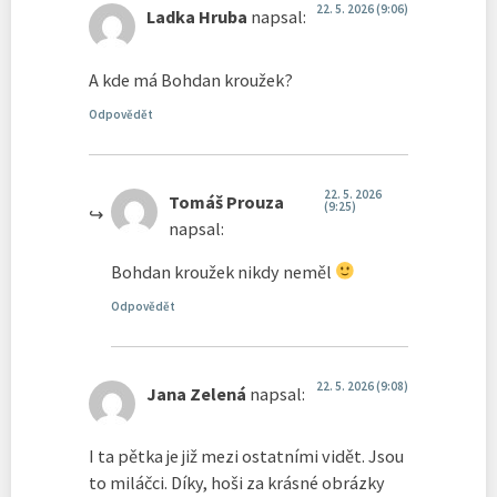
22. 5. 2026 (9:06)
Ladka Hruba
napsal:
A kde má Bohdan kroužek?
Odpovědět
22. 5. 2026
Tomáš Prouza
(9:25)
napsal:
Bohdan kroužek nikdy neměl
Odpovědět
22. 5. 2026 (9:08)
Jana Zelená
napsal:
I ta pětka je již mezi ostatními vidět. Jsou
to miláčci. Díky, hoši za krásné obrázky