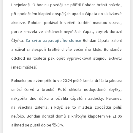
i nejmladší. O hodinu později se přiřítil Bohdan bránit hnízdo,
při společném klapání dospělých upadla čápata do ukázkové
akineze. Bohdan podával k večeři tradiční masitou stravu,
porce zmizela ve chřtánech největších čápat, zbytek dorazil
Čtyřka.
Za svitu zapadajícího slunce
Bohdan čápata zalehl
a užíval si alespoň krátké chvíle večerního klidu. Bohdanův
odchod na toaletu pak opět vyprovokoval stejnou aktivitu
i mezi mládeží.
Bohunka po svém příletu ve 20:24 ještě krmila dráčata jakousi
směsí červů a brouků. Poté uklidila nedojedené zbytky,
nakypřila dno důlku a očistila čápatům zadečky. Nakonec
na všechna zalehla, i když se to mládeži zpočátku příliš
nelíbilo. Bohdan dorazil domů s krátkým klapotem ve 21:06
a ihned se pustil do peříčkúry.