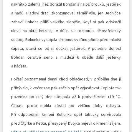
nakrátko zalehla, než dorazil Bohdan s náloží brouků, ještěrek
a hadů. Hladoví draci zkonzumovali téměř vše, jen Jedničce
zabavil Bohdan příliš velkého slepýše. Když si pak odskočil
ulevit na okraj hnízda, i v důlku se rozpoutal dělostřelecký
souboj. Bohunka vyklopila drobnou svačinu přímo před mladší
čápata, starší se od ní dočkali ještěrek. V poledne donesl
Bohdan čerstvé seno a mládeži k obědu další ještěrky
a háďata.
Počasí poznamenal denní chod oblačnosti, v průběhu dne ji
přibývalo, k večeru se pak začalo opět vyjasňovat. Teplota tak
pozvolna po celý den stoupala až k podvečerním +19 °C.
Čápata proto mohla zůstat po většinu doby odkrytá.
Při odpoledním krmení Bohunka opět takticky servírovala
před Čtyřku a Pětku, přesycený Dvojka nejevil o krmení zájem.
Pětka si udělal ze sourozenců polštář
, sladké snění mu však