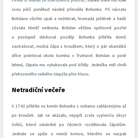
svou péčí poněkud násilně přerušila Bohunka. Při návratu
Bohdana všichni spali a nežebrali, hromada ještěrek a hadů
zůstala téměř netknuta. Bohdan většinu opětovně pozřel
a postupně dávkoval později. Bohunka přilétla domů
zastrašovat, možná čápa s kroužkem, který o pár okamžiků
dříve poletoval okolo komína v Trutnově. Bohdan si poté
lehnul, čápata mu vykukovala pod křídly. Jednička měl chvíli
přehozeného velkého slepýše přes hlavu
.
Netradiční večeře
V 17:42 přilétla na komín Bohunka s nohama zablácenýma až
po kroužek. Jak se ukázalo, nejspíš zcela
vyplenila úkryt
čolků
, které následně po částech rozdělovala čápatům.
Jednalo se spíše o menší krmivo, kterého se nacpali