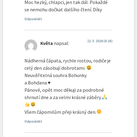
Moc hezký, chlapci, jen tak dál. Pokaždé
se nemohu dočkat dalšího čtení. Díky
Odpovědět
22. 5. 2026 (8:28)
Květa
napsal:
Nádherná čápata, rychle rostou, rodiče je
celý den zásobují dobrotami.
Neuvěřitelná souhra Bohunky
a Bohdana.
♥️
Pánové, opět moc děkuji za podrobné
shrnutí dne a za velmi krásné záběry.
Všem čápomilům přeji krásný den.
Odpovědět