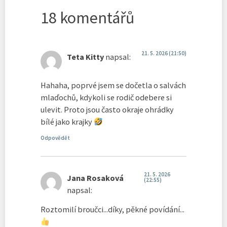
18 komentářů
21. 5. 2026 (21:50)
Teta Kitty
napsal:
Hahaha, poprvé jsem se dočetla o salvách
mlaďochů, kdykoli se rodič odebere si
ulevit. Proto jsou často okraje ohrádky
bílé jako krajky
Odpovědět
21. 5. 2026
Jana Rosaková
(22:55)
napsal:
Roztomilí broučci...díky, pěkné povídání...