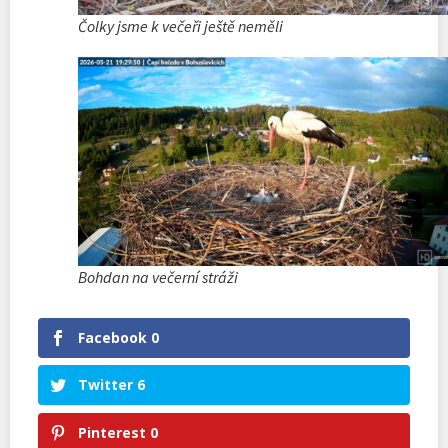
Čolky jsme k večeři ještě neměli
Bohdan na večerní stráži
Facebook
0
Twitter
6
Pinterest
0