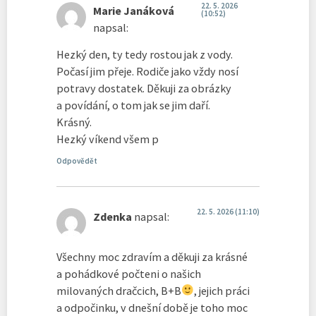
22. 5. 2026
Marie Janáková
(10:52)
napsal:
Hezký den, ty tedy rostou jak z vody.
Počasí jim přeje. Rodiče jako vždy nosí
potravy dostatek. Děkuji za obrázky
a povídání, o tom jak se jim daří.
Krásný.
Hezký víkend všem p
Odpovědět
22. 5. 2026 (11:10)
Zdenka
napsal:
Všechny moc zdravím a děkuji za krásné
a pohádkové počteni o našich
milovaných dračcich, B+B
, jejich práci
a odpočinku, v dnešní době je toho moc