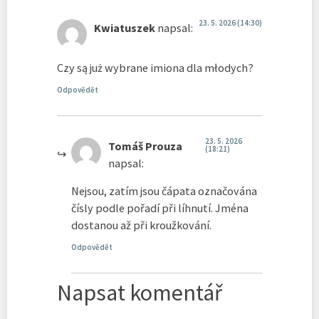
23. 5. 2026 (14:30)
Kwiatuszek
napsal:
Czy są już wybrane imiona dla młodych?
Odpovědět
23. 5. 2026
Tomáš Prouza
(18:21)
napsal:
Nejsou, zatím jsou čápata označována
čísly podle pořadí při líhnutí. Jména
dostanou až při kroužkování.
Odpovědět
Napsat komentář