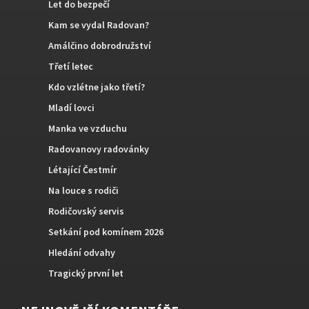
Let do bezpečí
Kam se vydal Radovan?
Amálčino dobrodružství
Třetí letec
Kdo vzlétne jako třetí?
Mladí lovci
Manka ve vzduchu
Radovanovy radovánky
Létající Čestmír
Na louce s rodiči
Rodičovský servis
Setkání pod komínem 2026
Hledání odvahy
Tragický první let