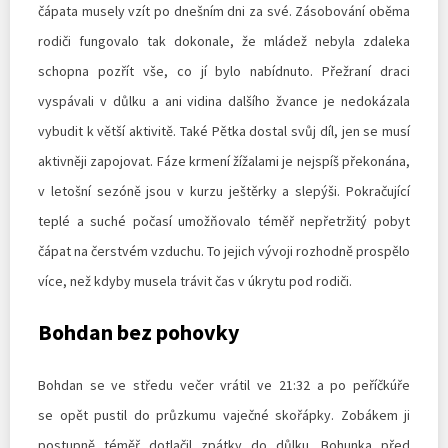
čápata musely vzít po dnešním dni za své. Zásobování oběma
rodiči fungovalo tak dokonale, že mládež nebyla zdaleka
schopna pozřít vše, co jí bylo nabídnuto. Přežraní draci
vyspávali v důlku a ani vidina dalšího žvance je nedokázala
vybudit k větší aktivitě. Také Pětka dostal svůj díl, jen se musí
aktivněji zapojovat. Fáze krmení žížalami je nejspíš překonána,
v letošní sezóně jsou v kurzu ještěrky a slepýši. Pokračující
teplé a suché počasí umožňovalo téměř nepřetržitý pobyt
čápat na čerstvém vzduchu. To jejich vývoji rozhodně prospělo
více, než kdyby musela trávit čas v úkrytu pod rodiči.
Bohdan bez pohovky
Bohdan se ve středu večer vrátil ve 21:32 a po peříčkúře
se opět pustil do průzkumu vaječné skořápky. Zobákem ji
postupně téměř dotlačil zpátky do důlku. Bohunka před