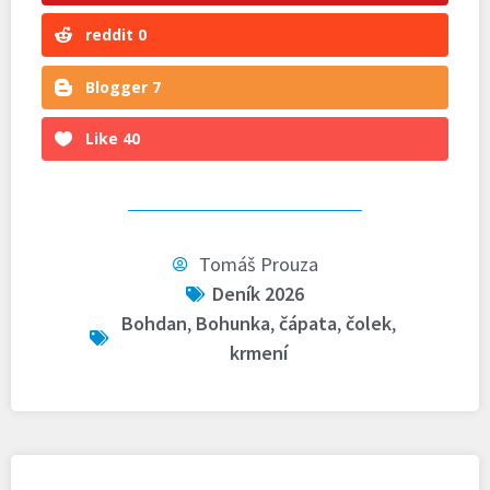
reddit
0
Blogger
7
Like
40
Tomáš Prouza
Deník 2026
Bohdan
,
Bohunka
,
čápata
,
čolek
,
krmení