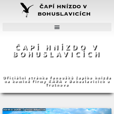
ČAPÍ HNÍZDO V
BOHUSLAVICÍCH
Oficiální stránka fanoušků čapího hnízda
na komíně firmy KARA v Bohuslavicích u
Trutnova