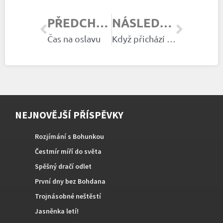
PŘEDCHOZÍ ČLÁNEK
NÁSLEDUJÍCÍ ČLÁNEK
Čas na oslavu
Když přichází léto
NEJNOVĚJŠÍ PŘÍSPĚVKY
Rozjímání s Bohunkou
Čestmír míří do světa
Spěšný dračí odlet
První dny bez Bohdana
Trojnásobné neštěstí
Jasněnka letí!