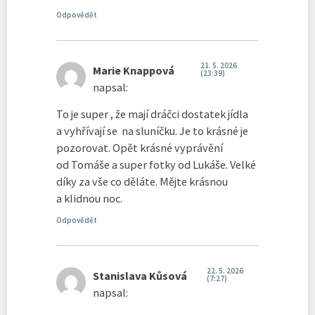
Odpovědět
21. 5. 2026
Marie Knappová
(23:39)
napsal:
To je super , že mají dráčci dostatek jídla
a vyhřívají se na sluníčku. Je to krásné je
pozorovat. Opět krásné vyprávění
od Tomáše a super fotky od Lukáše. Velké
díky za vše co děláte. Mějte krásnou
a klidnou noc.
Odpovědět
22. 5. 2026
Stanislava Kůsová
(7:27)
napsal: