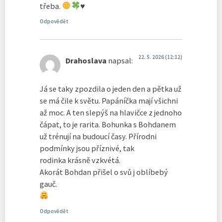
třeba.
♥️
Odpovědět
22. 5. 2026 (12:12)
Drahoslava
napsal:
Já se taky zpozdila o jeden den a pětka už
se má čile k světu. Papáníčka mají všichni
až moc. A ten slepýš na hlavičce z jednoho
čápat, to je rarita. Bohunka s Bohdanem
už trénují na budoucí časy. Přírodni
podmínky jsou příznivé, tak
rodinka krásně vzkvétá.
Akorát Bohdan přišel o svů j oblíbebý
gauč.
Odpovědět