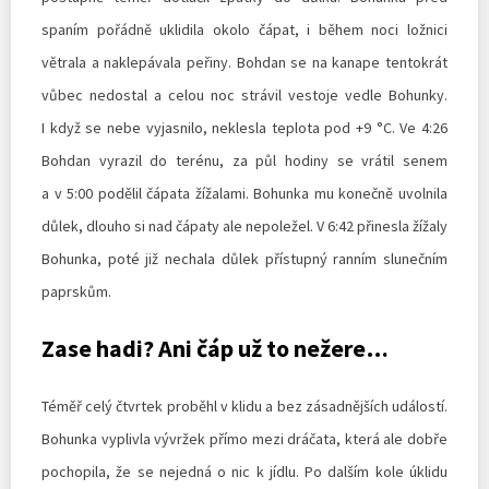
spaním pořádně uklidila okolo čápat, i během noci ložnici
větrala a naklepávala peřiny. Bohdan se na kanape tentokrát
vůbec nedostal a celou noc strávil vestoje vedle Bohunky.
I když se nebe vyjasnilo, neklesla teplota pod +9 °C. Ve 4:26
Bohdan vyrazil do terénu, za půl hodiny se vrátil senem
a v 5:00 podělil čápata žížalami. Bohunka mu konečně uvolnila
důlek, dlouho si nad čápaty ale nepoležel. V 6:42 přinesla žížaly
Bohunka, poté již nechala důlek přístupný ranním slunečním
paprskům.
Zase hadi? Ani čáp už to nežere…
Téměř celý čtvrtek proběhl v klidu a bez zásadnějších událostí.
Bohunka vyplivla vývržek přímo mezi dráčata, která ale dobře
pochopila, že se nejedná o nic k jídlu. Po dalším kole úklidu