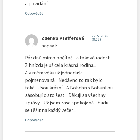
a povídání.
Odpovědět
22. 5. 2026
Zdenka Pfefferová
(9:15)
napsal:
Pár dnů mimo počítač - a taková radost...
Z hnízda je už celá krásná rodina...
A v mém věku už jednoduše
pojmenovaná... Nedávno to tak bylo
také... Jsou krásní... A Bohdan s Bohunkou
zásobují o sto šest... Děkuji za všechny
zprávy... Už jsem zase spokojená - budu
se těšit na každý večer...
Odpovědět