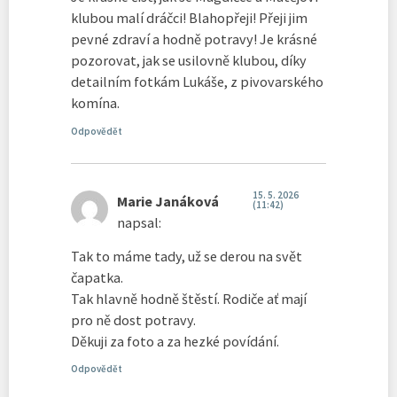
klubou malí dráčci! Blahopřeji! Přeji jim
pevné zdraví a hodně potravy! Je krásné
pozorovat, jak se usilovně klubou, díky
detailním fotkám Lukáše, z pivovarského
komína.
Odpovědět
15. 5. 2026
Marie Janáková
(11:42)
napsal:
Tak to máme tady, už se derou na svět
čapatka.
Tak hlavně hodně štěstí. Rodiče ať mají
pro ně dost potravy.
Děkuji za foto a za hezké povídání.
Odpovědět