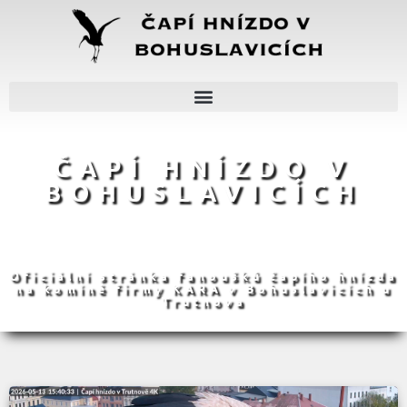
ČAPÍ HNÍZDO V
BOHUSLAVICÍCH
Oficiální stránka fanoušků čapího hnízda
na komíně firmy KARA v Bohuslavicích u
Trutnova