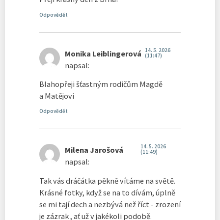
Odpovědět
14. 5. 2026
Monika Leiblingerová
(11:47)
napsal:
Blahopřeji šťastným rodičům Magdě
a Matějovi
Odpovědět
14. 5. 2026
Milena Jarošová
(11:49)
napsal:
Tak vás dráčátka pěkně vítáme na světě.
Krásné fotky, když se na to dívám, úplně
se mi tají dech a nezbývá než říct - zrození
je zázrak , ať už v jakékoli podobě.