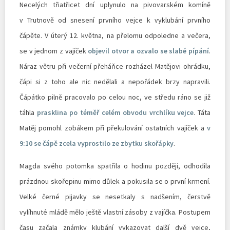
Necelých třiatřicet dní uplynulo na pivovarském komíně
v Trutnově od snesení prvního vejce k vyklubání prvního
čápěte. V úterý 12. května, na přelomu odpoledne a večera,
se v jednom z vajíček
objevil otvor a ozvalo se slabé pípání
.
Náraz větru při večerní přeháňce rozházel Matějovi ohrádku,
čápi si z toho ale nic nedělali a nepořádek brzy napravili.
Čápátko pilně pracovalo po celou noc, ve středu ráno se již
táhla
prasklina po téměř celém obvodu vrchlíku vejce
. Táta
Matěj pomohl zobákem při překulování ostatních vajíček a
v
9:10 se čápě zcela vyprostilo ze zbytku skořápky
.
Magda svého potomka spatřila o hodinu později, odhodila
prázdnou skořepinu mimo důlek a pokusila se o první krmení.
Velké černé pijavky se nesetkaly s nadšením, čerstvě
vylíhnuté mládě mělo ještě vlastní zásoby z vajíčka. Postupem
času začala známky klubání vykazovat další dvě vejce,