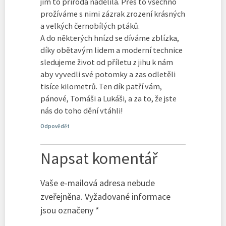
jim to příroda nadělila. Přes to všechno
prožíváme s nimi zázrak zrození krásných
a velkých černobílých ptáků.
A do některých hnízd se díváme zblízka,
díky obětavým lidem a moderní technice
sledujeme život od příletu z jihu k nám
aby vyvedli své potomky a zas odletěli
tisíce kilometrů. Ten dík patří vám,
pánové, Tomáši a Lukáši, a za to, že jste
nás do toho dění vtáhli!
Odpovědět
Napsat komentář
Vaše e-mailová adresa nebude
zveřejněna.
Vyžadované informace
jsou označeny
*