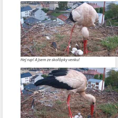
Hej rup! A jsem ze skořápky venku!