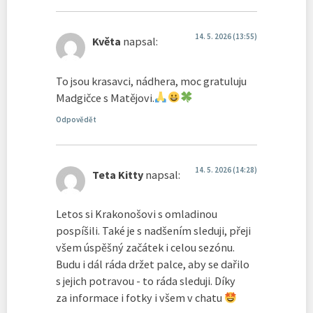
14. 5. 2026 (13:55)
Květa
napsal:
To jsou krasavci, nádhera, moc gratuluju
Madgičce s Matějovi.
Odpovědět
14. 5. 2026 (14:28)
Teta Kitty
napsal:
Letos si Krakonošovi s omladinou
pospíšili. Také je s nadšením sleduji, přeji
všem úspěšný začátek i celou sezónu.
Budu i dál ráda držet palce, aby se dařilo
s jejich potravou - to ráda sleduji. Díky
za informace i fotky i všem v chatu