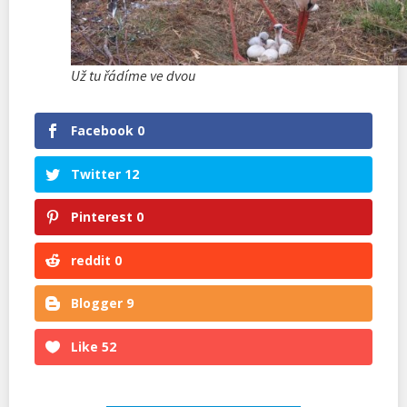
Už tu řádíme ve dvou
Facebook
0
Twitter
12
Pinterest
0
reddit
0
Blogger
9
Like
52