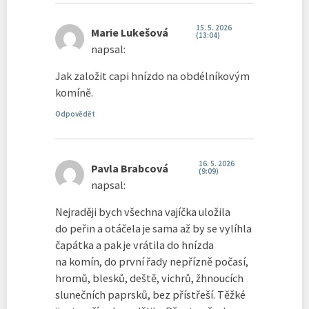
15. 5. 2026
Marie Lukešová
(13:04)
napsal:
Jak založit capi hnízdo na obdélníkovým
komíně.
Odpovědět
16. 5. 2026
Pavla Brabcová
(9:09)
napsal:
Nejraději bych všechna vajíčka uložila
do peřin a otáčela je sama až by se vylíhla
čapátka a pak je vrátila do hnízda
na komín, do první řady nepřízně počasí,
hromů, blesků, deště, vichrů, žhnoucích
slunečních paprsků, bez přístřeší. Těžké