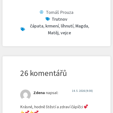
Tomáš Prouza
Trutnov
čápata
,
krmení
,
líhnutí
,
Magda
,
Matěj
,
vejce
26 komentářů
14. 5. 2026 (9:38)
Zdena
napsal:
Krásné, hodně štěstí a zdraví čápíčci
.