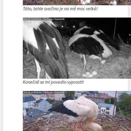
Táto, tahle svačina je na mě moc velká!
Konečně se mi povedlo vyprostit