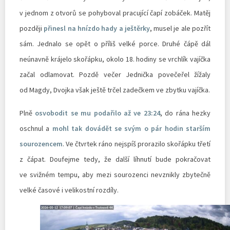
v jednom z otvorů se pohyboval pracující čapí zobáček. Matěj
později
přinesl na hnízdo hady a ještěrky
, musel je ale pozřít
sám. Jednalo se opět o příliš velké porce. Druhé čápě dál
neúnavně krájelo skořápku, okolo 18. hodiny se vrchlík vajíčka
začal odlamovat. Pozdě večer Jednička povečeřel žížaly
od Magdy, Dvojka však ještě trčel zadečkem ve zbytku vajíčka.
Plně
osvobodit se mu podařilo až ve 23:24
, do rána hezky
oschnul a
mohl tak dovádět se svým o pár hodin starším
sourozencem
. Ve čtvrtek ráno nejspíš prorazilo skořápku třetí
z čápat. Doufejme tedy, že další líhnutí bude pokračovat
ve svižném tempu, aby mezi sourozenci nevznikly zbytečně
velké časové i velikostní rozdíly.