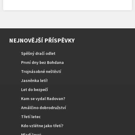
NEJNOVĚJŠÍ PŘÍSPĚVKY
Spěšný dračí odlet
První dny bez Bohdana
Trojnásobné neštěstí
Jasněnka letí!
Let do bezpečí
Kam se vydal Radovan?
Amálčino dobrodružství
Třetí letec
Kdo vzlétne jako třetí?
Mladí lovci