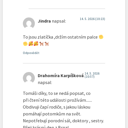
14. 5. 2026 (10:23)
Jindra
napsal:
To jsou zlatíčka ,držím ostatním palce
Odpovědět
14. 5. 2026
Drahomíra Karpíšková
(10:57)
napsal:
Tomáši díky, to se nedá popsat, co
při čtení této události prožívám.......
Obdivuji čapí rodiče, s jakou láskou
pomáhají potomkům na svět.
Nepotřebují porodní sál, doktory , sestry.
Přeji krásný den z Brna!