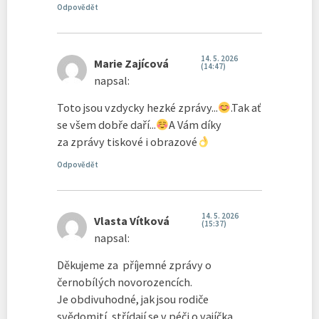
Odpovědět
14. 5. 2026
Marie Zajícová
(14:47)
napsal:
Toto jsou vzdycky hezké zprávy...
.Tak ať
se všem dobře daří...
A Vám díky
za zprávy tiskové i obrazové
Odpovědět
14. 5. 2026
Vlasta Vítková
(15:37)
napsal:
Děkujeme za příjemné zprávy o
černobílých novorozencích.
Je obdivuhodné, jak jsou rodiče
svědomití, střídají se v péči o vajíčka,