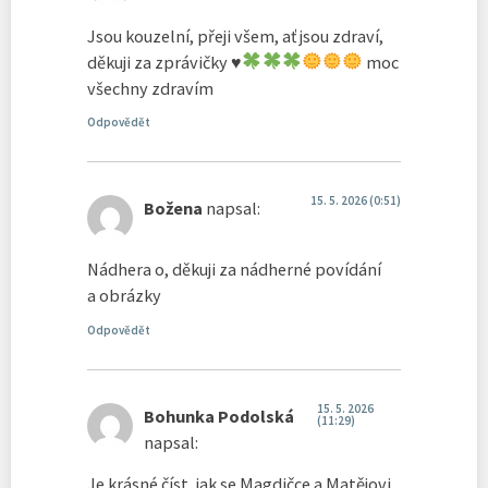
Jsou kouzelní, přeji všem, ať jsou zdraví,
děkuji za zprávičky
♥️
moc
všechny zdravím
Odpovědět
15. 5. 2026 (0:51)
Božena
napsal:
Nádhera o, děkuji za nádherné povídání
a obrázky
Odpovědět
15. 5. 2026
Bohunka Podolská
(11:29)
napsal:
Je krásné číst, jak se Magdičce a Matějovi