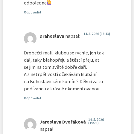
odpoledne
Odpovědět
14. 5. 2026 (18:43)
Drahoslava
napsal:
Drobečci malí, klubou se rychle, jen tak
dál, taky blahopřeju a štěstí přeju, ať
se jim na tom světě dobře daří.
A s netrpělivostí očekávám klubání
na Bohuslavickém komíně. Děkuji za tu
podívanou a krásně okomentovanou.
Odpovědět
14. 5. 2026
Jaroslava Dvořáková
(19:28)
napsal: