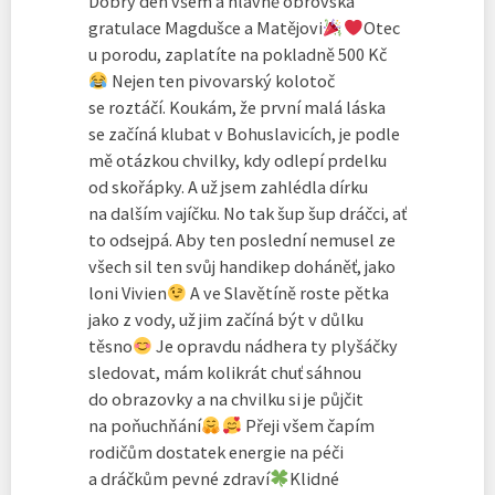
Dobrý den všem a hlavně obrovská
gratulace Magdušce a Matějovi
Otec
u porodu, zaplatíte na pokladně 500 Kč
Nejen ten pivovarský kolotoč
se roztáčí. Koukám, že první malá láska
se začíná klubat v Bohuslavicích, je podle
mě otázkou chvilky, kdy odlepí prdelku
od skořápky. A už jsem zahlédla dírku
na dalším vajíčku. No tak šup šup dráčci, ať
to odsejpá. Aby ten poslední nemusel ze
všech sil ten svůj handikep doháněť, jako
loni Vivien
A ve Slavětíně roste pětka
jako z vody, už jim začíná být v důlku
těsno
Je opravdu nádhera ty plyšáčky
sledovat, mám kolikrát chuť sáhnou
do obrazovky a na chvilku si je půjčit
na poňuchňání
Přeji všem čapím
rodičům dostatek energie na péči
a dráčkům pevné zdraví
Klidné