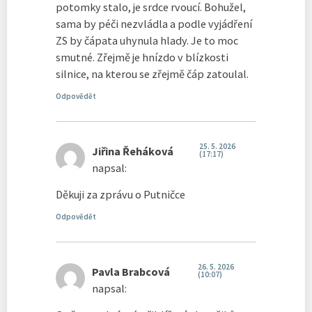
potomky stalo, je srdce rvoucí. Bohužel,
sama by péči nezvládla a podle vyjádření
ZS by čápata uhynula hlady. Je to moc
smutné. Zřejmě je hnízdo v blízkosti
silnice, na kterou se zřejmě čáp zatoulal.
Odpovědět
25. 5. 2026
Jiřina Řeháková
(17:17)
napsal:
Děkuji za zprávu o Putničce
Odpovědět
26. 5. 2026
Pavla Brabcová
(10:07)
napsal: