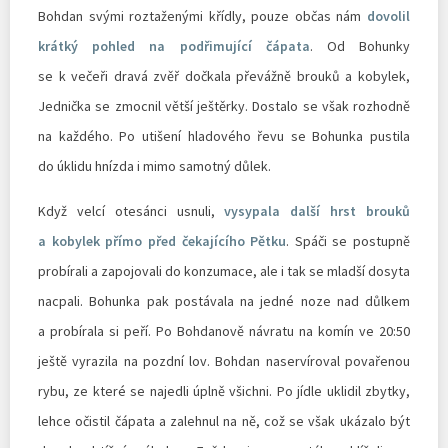
Bohdan svými roztaženými křídly, pouze občas nám
dovolil
krátký pohled na podřimující čápata
. Od Bohunky
se k večeři dravá zvěř dočkala převážně brouků a kobylek,
Jednička se zmocnil větší ještěrky. Dostalo se však rozhodně
na každého. Po utišení hladového řevu se Bohunka pustila
do úklidu hnízda i mimo samotný důlek.
Když velcí otesánci usnuli,
vysypala další hrst brouků
a kobylek přímo před čekajícího Pětku
. Spáči se postupně
probírali a zapojovali do konzumace, ale i tak se mladší dosyta
nacpali. Bohunka pak postávala na jedné noze nad důlkem
a probírala si peří. Po Bohdanově návratu na komín ve 20:50
ještě vyrazila na pozdní lov. Bohdan naservíroval povařenou
rybu, ze které se najedli úplně všichni. Po jídle uklidil zbytky,
lehce očistil čápata a zalehnul na ně, což se však ukázalo být