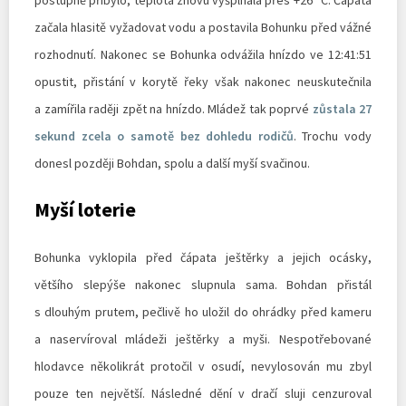
začala hlasitě vyžadovat vodu a postavila Bohunku před vážné
rozhodnutí. Nakonec se Bohunka odvážila hnízdo ve 12:41:51
opustit, přistání v korytě řeky však nakonec neuskutečnila
a zamířila raději zpět na hnízdo. Mládež tak poprvé
zůstala 27
sekund zcela o samotě bez dohledu rodičů
. Trochu vody
donesl později Bohdan, spolu a další myší svačinou.
Myší loterie
Bohunka vyklopila před čápata ještěrky a jejich ocásky,
většího slepýše nakonec slupnula sama. Bohdan přistál
s dlouhým prutem, pečlivě ho uložil do ohrádky před kameru
a naservíroval mládeži ještěrky a myši. Nespotřebované
hlodavce několikrát protočil v osudí, nevylosován mu zbyl
pouze ten největší. Následné dění v dračí sluji cenzuroval