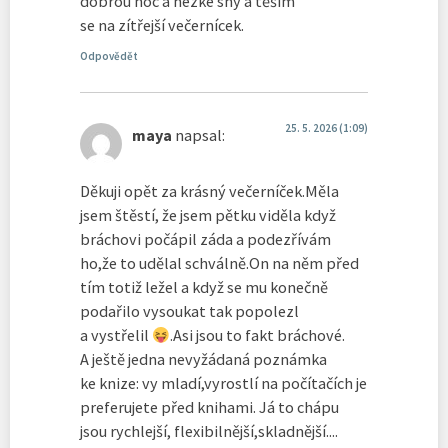
dobrou noc a hezké sny a těším
se na zítřejší večernícek.
Odpovědět
25. 5. 2026 (1:09)
maya
napsal:
Děkuji opět za krásný večerníček.Měla
jsem štěstí, že jsem pětku viděla když
bráchovi počápil záda a podezřívám
ho,že to udělal schválně.On na něm před
tím totiž ležel a když se mu konečně
podařilo vysoukat tak popolezl
a vystřelil
.Asi jsou to fakt bráchové.
A ještě jedna nevyžádaná poznámka
ke knize: vy mladí,vyrostlí na počítačích je
preferujete před knihami. Já to chápu
jsou rychlejší, flexibilnější,skladnější....