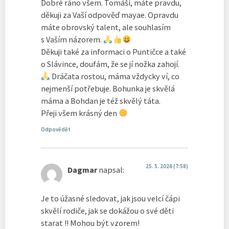
Dobré ráno všem. Tomáši, máte pravdu,
děkuji za Vaší odpověď mayae. Opravdu
máte obrovský talent, ale souhlasím
s Vaším názorem.
Děkuji také za informaci o Puntičce a také
o Slávince, doufám, že se jí nožka zahojí.
Dráčata rostou, máma vždycky ví, co
nejmenší potřebuje. Bohunka je skvělá
máma a Bohdan je též skvělý táta.
Přeji všem krásný den
Odpovědět
25. 5. 2026 (7:58)
Dagmar
napsal:
Je to úžasné sledovat, jak jsou velcí čápi
skvělí rodiče, jak se dokážou o své děti
starat !! Mohou být vzorem!