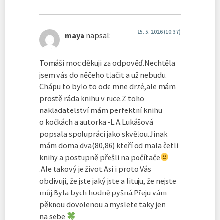
25. 5. 2026 (10:37)
maya
napsal:
Tomáši moc děkuji za odpověď.Nechtěla
jsem vás do něčeho tlačit a už nebudu.
Chápu to bylo to ode mne drzé,ale mám
prostě ráda knihu v ruce.Z toho
nakladatelství mám perfektní knihu
o kočkách a autorka -L.A.Lukášová
popsala spolupráci jako skvělou.Jinak
mám doma dva(80,86) kteří od mala četli
knihy a postupně přešli na počítače
.Ale takový je život.Asi i proto Vás
obdivuji, že jste jaký jste a lituju, že nejste
můj.Byla bych hodně pyšná.Přeju vám
pěknou dovolenou a myslete taky jen
na sebe