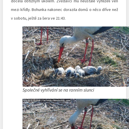
docela obtížným úkolem. Zvědavci mu neustále vyhlíželi ven
mezi křídly. Bohunka nakonec dorazila domů o něco dříve než
v sobotu, ještě za šera ve 21:43.
Společné vyhřívání se na ranním slunci