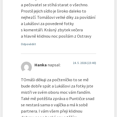
a pečovatel se stíhá starat o všechno.
Prostě jejich sídlo je široko daleko to
nejhezčí. Tomášovi velké díky za povídání
a Lukášovi za povedené fotky
s komentáři. Krásný zbytek večera
a hlavně klidnou noc posílám z Ostravy
Odpovědět
24. 5. 2026 (23:40)
Hanka
napsal:
TOmáši děkuji za počteníčko to se mě
bude dobře spát a Lukášovi za fotky jste
mistři ve svém oboru moc vám fandím.
Také mě potěšila zpráva o Puntičce snad
se nestará sama o vajíčka a má k sobě
partnera. I vám všem přeji klidnou