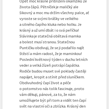
Opět moc krásné přiblížení okamžiků ze
života čápů. Pětníček je maličký ale
šikovný a moc mu držím všechny palce, ať
vyroste se svými brášky ve velkého
a silného čapího kluka nebo holku. Je
krásný a už umí dbát i o svá peříčka!
Slávinka je statečná obětavá mamka
a bolest musí stranou. Statečnou
Puntičku obdivuji, že se ji podařilo najít
štěstí a mám radost, že je maminkou!
Poslední květnový týden v duchu letních
veder a velká žízeň potrápí čapátka.
Rodiče budou muset své poklady častěji
napájet, kropit a stínit před sluníčkem.
Obdivuhodný čapí život a péče
o potomstvo nás tolik fascinuje, proto
vám děkuji, pánové, za to, že nám
umožňujete být při tom a vidět ten čapí
svět na vlastní oči a zblízka. Krásný den