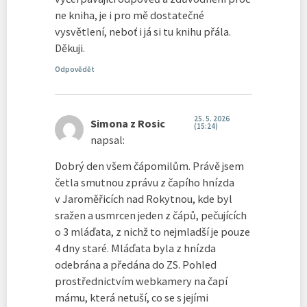
ne kniha, je i pro mě dostatečné
vysvětlení, neboť i já si tu knihu přála.
Děkuji.
Odpovědět
25. 5. 2026
Simona z Rosic
(15:24)
napsal:
Dobrý den všem čápomilům. Právě jsem
četla smutnou zprávu z čapího hnízda
v Jaroměřicích nad Rokytnou, kde byl
sražen a usmrcen jeden z čápů, pečujících
o 3 mláďata, z nichž to nejmladší je pouze
4 dny staré. Mláďata byla z hnízda
odebrána a předána do ZS. Pohled
prostřednictvím webkamery na čapí
mámu, která netuší, co se s jejími