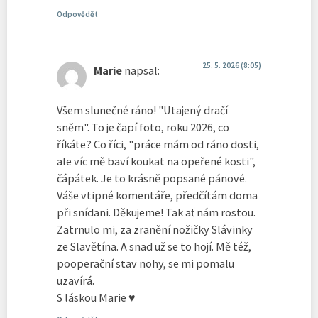
Odpovědět
25. 5. 2026 (8:05)
Marie
napsal:
Všem slunečné ráno! "Utajený dračí
sněm". To je čapí foto, roku 2026, co
říkáte? Co říci, "práce mám od ráno dosti,
ale víc mě baví koukat na opeřené kosti",
čápátek. Je to krásně popsané pánové.
Váše vtipné komentáře, předčítám doma
při snídani. Děkujeme! Tak ať nám rostou.
Zatrnulo mi, za zranění nožičky Slávinky
ze Slavětína. A snad už se to hojí. Mě též,
pooperační stav nohy, se mi pomalu
uzavírá.
S láskou Marie ♥️