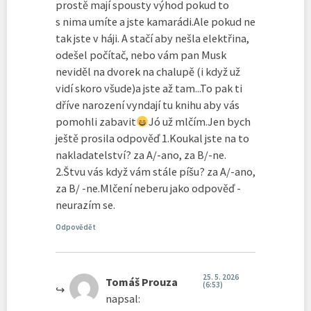
prostě mají spousty výhod pokud to
s nima umíte a jste kamarádi.Ale pokud ne
tak jste v háji. A stačí aby nešla elektřina,
odešel počítač, nebo vám pan Musk
neviděl na dvorek na chalupě (i když už
vidí skoro všude)a jste až tam...To pak ti
dříve narození vyndají tu knihu aby vás
pomohli zabavit
Jó už mlčím.Jen bych
ještě prosila odpověď 1.Koukal jste na to
nakladatelství? za A/-ano, za B/-ne.
2.Štvu vás když vám stále píšu? za A/-ano,
za B/ -ne.Mlčení neberu jako odpověď -
neurazím se.
Odpovědět
25. 5. 2026
Tomáš Prouza
(6:53)
napsal: