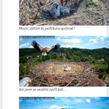
Mami, dělám tu peříčkúru správně?
Ani jsme se nestihli začít bát…