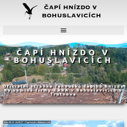
ČAPÍ HNÍZDO V
BOHUSLAVICÍCH
Oficiální stránka fanoušků čapího hnízda
na komíně firmy KARA v Bohuslavicích u
Trutnova