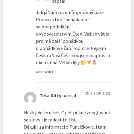
napsal:
Jak já Vám rozumím, važený pane
Prouzo s tím "nenadaním"
se pro podnikání
s vydavatelstvím.Čtení Vaších vět je
pro mě další pohádkou
o pohádkové čapí rodince. Nejsem
Češka a Vaší Češtinou jsem naprosto
okouzlená. Velké díky
Odpovědět
25. 5. 2026 (1:12)
Teta Kitty
napsal:
Hezký Večerníček. Opět pěkné žonglování
se slovy - je radost to číst.
Děkuji i za informaci o Puntíčkovic, i tam
se jim daří. Letos asi rekord v mláďatech