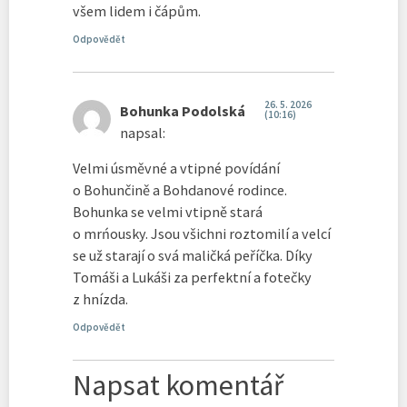
všem lidem i čápům.
Odpovědět
26. 5. 2026
Bohunka Podolská
(10:16)
napsal:
Velmi úsměvné a vtipné povídání
o Bohunčině a Bohdanové rodince.
Bohunka se velmi vtipně stará
o mrńousky. Jsou všichni roztomilí a velcí
se už starají o svá maličká peříčka. Díky
Tomáši a Lukáši za perfektní a fotečky
z hnízda.
Odpovědět
Napsat komentář