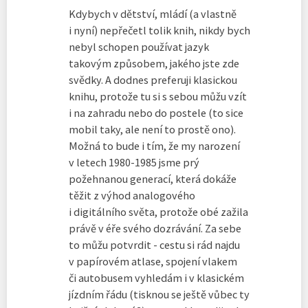
Kdybych v dětství, mládí (a vlastně
i nyní) nepřečetl tolik knih, nikdy bych
nebyl schopen používat jazyk
takovým způsobem, jakého jste zde
svědky. A dodnes preferuji klasickou
knihu, protože tu si s sebou můžu vzít
i na zahradu nebo do postele (to sice
mobil taky, ale není to prostě ono).
Možná to bude i tím, že my narození
v letech 1980-1985 jsme prý
požehnanou generací, která dokáže
těžit z výhod analogového
i digitálního světa, protože obé zažila
právě v éře svého dozrávání. Za sebe
to můžu potvrdit - cestu si rád najdu
v papírovém atlase, spojení vlakem
či autobusem vyhledám i v klasickém
jízdním řádu (tisknou se ještě vůbec ty