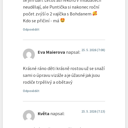
neudělají, ale Puntička si nakonec roční
počet zvýší o 2 vajíčka s Bohdanem
Kdo se přičiní - má
Odpovědět
25. 5. 2026 (7:08)
Eva Maierova
napsal:
Krásné ráno děti krásně rostou už se snaží
sami o úpravu vizáže a je úžasné jak jsou
rodiče trpělivý a obětavý
Odpovědět
25. 5. 2026 (7:13)
Květa
napsal: