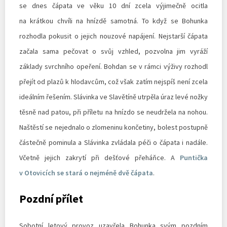
se dnes čápata ve věku 10 dní zcela výjimečně ocitla
na krátkou chvíli na hnízdě samotná. To když se Bohunka
rozhodla pokusit o jejich nouzové napájení. Nejstarší čápata
začala sama pečovat o svůj vzhled, pozvolna jim vyráží
základy svrchního opeření. Bohdan se v rámci výživy rozhodl
přejít od plazů k hlodavcům, což však zatím nejspíš není zcela
ideálním řešením. Slávinka ve Slavětíně utrpěla úraz levé nožky
těsně nad patou, při příletu na hnízdo se neudržela na nohou.
Naštěstí se nejednalo o zlomeninu končetiny, bolest postupně
částečně pominula a Slávinka zvládala péči o čápata i nadále.
Včetně jejich zakrytí při dešťové přeháňce. A
Puntička
v Otovicích se stará o nejméně dvě čápata
.
Pozdní přílet
Sobotní letový provoz uzavřela Bohunka svým pozdním