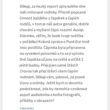
Děkuji, za hezký report uplynulého dne
naši milované rodinky. Přesně popsaná
činnost každého z čapátek a čapích
rodičů, v tom je náš autor geniální, dobře
chování a myšlení čápů rozumí. Auvejs
Slávinko, věřím, že bude tvoje nožička
v pořádku! Krásná zpráva o Puntičce mně
moc potěšila. Čápinka byla připravena
na vyvedení potomků a to se jí splnilo.
Dvě čapátka už jsou na světě a určitě 2
ještě budou. Přeji ji jen samé štěstí!
Zrovna tak přeji štěstí všem čapím
rodinám. Děkuji vám, pánové, za psané
slovo a snímky. Ještě bych si dovolila
podotknout, zda by nemohla vzniknout
aspoň audiokniha a kniha fotografií,
příběhy v obrazech?
Odpovědět