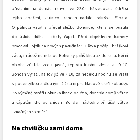
přistáním na domácí ranveji ve 22:04. Následovala údržba
jejího opeření, zatímco Bohdan nadále zakrýval čápata.
O půlnoci vstal a předal službu Bohunce, která se pustila
do úklidu důlku i očisty čápat. Před objektivem kamery
pracoval Lojzík na nových pavučinách. Pětka počápil bráškovi
záda, mládež neměla od Bohunky příliš klidu až do rána. Noční
obloha zůstala zcela jasná, teplota k ránu klesla k +9 °C.
Bohdan vyrazil na lov již ve 4:10, za necelou hodinu se vrátil
s podestýlkou a dlouhými žížalami pro hladové dračí zobáčky.
Po výměně stráží Bohunka ihned odlétla, donesla domů větev
a čápatům druhou snídani. Bohdan následně přinášel větve
i značných rozměrů.
Na chviličku sami doma