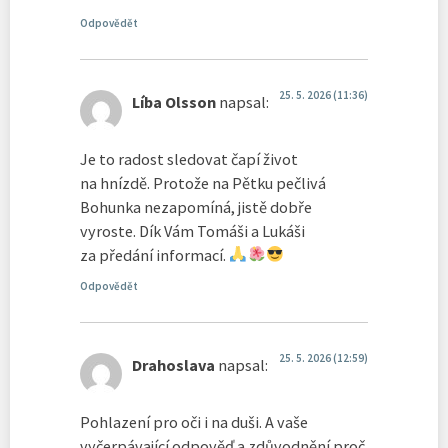
Odpovědět
25. 5. 2026 (11:36)
Líba Olsson
napsal:
Je to radost sledovat čapí život
na hnízdě. Protože na Pětku pečlivá
Bohunka nezapomíná, jistě dobře
vyroste. Dík Vám Tomáši a Lukáši
za předání informací.
Odpovědět
25. 5. 2026 (12:59)
Drahoslava
napsal:
Pohlazení pro oči i na duši. A vaše
vyčerpávající odpověď a zdůvodnění proč