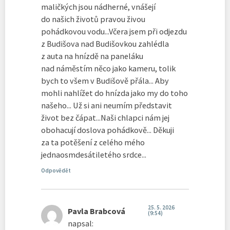
maličkých jsou nádherné, vnášejí
do našich životů pravou živou
pohádkovou vodu...Včera jsem při odjezdu
z Budišova nad Budišovkou zahlédla
z auta na hnízdě na paneláku
nad náměstím něco jako kameru, tolik
bych to všem v Budišově přála... Aby
mohli nahlížet do hnízda jako my do toho
našeho... Už si ani neumím představit
život bez čápat...Naši chlapci nám jej
obohacují doslova pohádkově... Děkuji
za ta potěšení z celého mého
jednaosmdesátiletého srdce...
Odpovědět
25. 5. 2026
Pavla Brabcová
(9:54)
napsal: