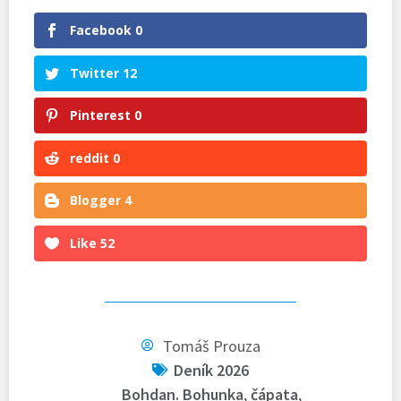
Facebook
0
Twitter
12
Pinterest
0
reddit
0
Blogger
4
Like
52
Tomáš Prouza
Deník 2026
Bohdan. Bohunka
,
čápata
,