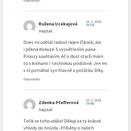
Odpovědět
25. 5. 2026
Ružena Ucekajová
(8:50)
napsal:
Dnes mi udělal radost nejen článek, ale
i pěkná diskuze. S vysvětlením pana
Prouzy souhlasím. Ač o dost starší mám
to s knihami i technikou podobně. Jen mi
s ní pomáhal syn hlavně z počátku. Díky.
Odpovědět
25. 5. 2026
Zdenka Pfefferová
(9:09)
napsal:
Tolik se toho událo! Děkuji za ty krásné
vhledy do hnízda...Příběhy o našich