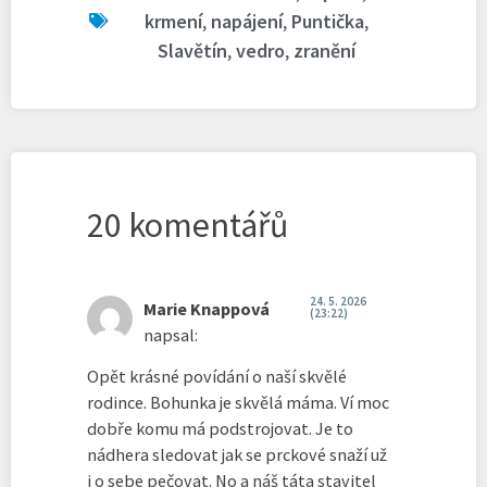
krmení
,
napájení
,
Puntička
,
Slavětín
,
vedro
,
zranění
20 komentářů
24. 5. 2026
Marie Knappová
(23:22)
napsal:
Opět krásné povídání o naší skvělé
rodince. Bohunka je skvělá máma. Ví moc
dobře komu má podstrojovat. Je to
nádhera sledovat jak se prckové snaží už
i o sebe pečovat. No a náš táta stavitel