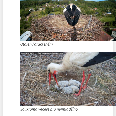
Utajený dračí sněm
Soukromá večeře pro nejmladšího