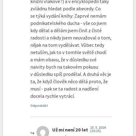
knižní vlakové?) a v encyklopedii taky
zvládnu hledat podle abecedy. Co
se týká vydání knihy: Zaprvé nemám
podnikatelského ducha - vše co jsem
kdy dělal a dělám jsem činil z čisté
radosti a nikdy jsem neuvažoval o tom,
nějak na tom vydělávat. Vůbec tedy
netuším, jak to v tomhle světě chodí
a mám obavu, že v důsledku své
naivity bych na takovém pokusu
v důsledku spíš prodělal. A druhá věc je
ta, že když člověk něco dělá proto, že
musí - pak se ta radost a nadšení
docela rychle vytrácí.
Odpovědět
25. 5. 2026
Už mi není 20 let
(10:15)