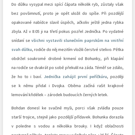
Do důlku vysypal mezi spící čápata několik ryb, zůstaly však
bez povšimnutí, proto je opět uložil do spíše. Při pozdější
opakované nabídce slavil úspěch, ačkoliv ještě jedna rybka
zbyla. Až v 8:05 ji na třetí pokus pozřel Jednička. Po vydatné
snídaní se
všichni vystavili slunečním paprskům na vnitřní
svah důlku
, rodiče do něj mezitím vložili čerstvé stelivo. Pětka
obdržel soukromé drobné krmení od Bohunky, při klapání
na rodiče se dvakrát po sobě překulil na záda. Téměř se zdálo,
že ho to i baví.
Jednička zahájil první peříčkúru
, později
se k němu přidal i Dvojka. Oběma začíná rašit krajkové
lemování křidélek – zárodek budoucích černých letek.
Bohdan donesl ke svačině myši, porci však zvládla pouze
starší trojice, stejně jako pozdější přídavek. Bohunka dorazila
v poledne s vodou a několika brouky. I když oblačnosti
postupně přibylo, teplota znovu vyšplhala přes +26 °C. Čápata