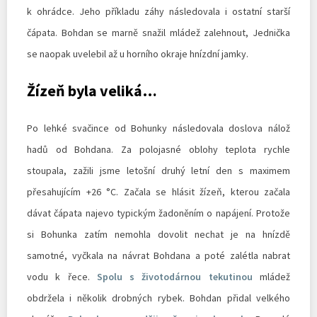
k ohrádce. Jeho příkladu záhy následovala i ostatní starší
čápata. Bohdan se marně snažil mládež zalehnout, Jednička
se naopak uvelebil až u horního okraje hnízdní jamky.
Žízeň byla veliká…
Po lehké svačince od Bohunky následovala doslova nálož
hadů od Bohdana. Za polojasné oblohy teplota rychle
stoupala, zažili jsme letošní druhý letní den s maximem
přesahujícím +26 °C. Začala se hlásit žízeň, kterou začala
dávat čápata najevo typickým žadoněním o napájení. Protože
si Bohunka zatím nemohla dovolit nechat je na hnízdě
samotné, vyčkala na návrat Bohdana a poté zalétla nabrat
vodu k řece.
Spolu s životodárnou tekutinou
mládež
obdržela i několik drobných rybek. Bohdan přidal velkého