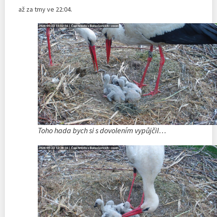
až za tmy ve 22:04.
Toho hada bych si s dovolením vypůjčil…