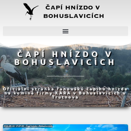
ČAPÍ HNÍZDO V
BOHUSLAVICÍCH
Oficiální stránka fanoušků čapího hnízda
na komíně firmy KARA v Bohuslavicích u
Trutnova