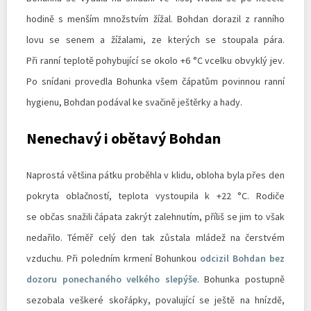
hodině s menším množstvím žížal. Bohdan dorazil z ranního
lovu se senem a žížalami, ze kterých se stoupala pára.
Při ranní teplotě pohybující se okolo +6 °C vcelku obvyklý jev.
Po snídani provedla Bohunka všem čápatům povinnou ranní
hygienu, Bohdan podával ke svačině ještěrky a hady.
Nenechavý i obětavý Bohdan
Naprostá většina pátku proběhla v klidu, obloha byla přes den
pokryta oblačností, teplota vystoupila k +22 °C. Rodiče
se občas snažili čápata zakrýt zalehnutím, příliš se jim to však
nedařilo. Téměř celý den tak zůstala mládež na čerstvém
vzduchu. Při poledním krmení Bohunkou
odcizil Bohdan bez
dozoru ponechaného velkého slepýše
. Bohunka postupně
sezobala veškeré skořápky, povalující se ještě na hnízdě,