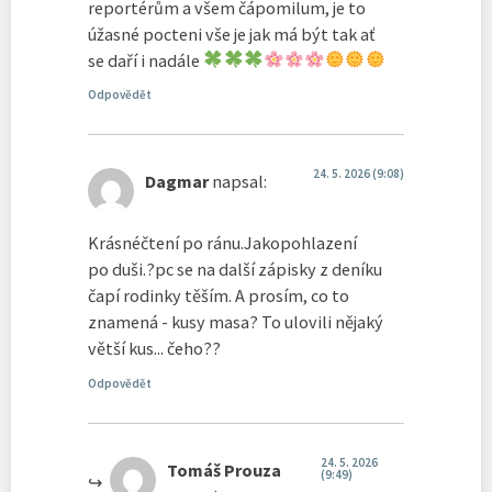
reportérům a všem čápomilum, je to
úžasné pocteni vše je jak má být tak ať
se daří i nadále
Odpovědět
24. 5. 2026 (9:08)
Dagmar
napsal:
Krásnéčtení po ránu.Jakopohlazení
po duši.?pc se na další zápisky z deníku
čapí rodinky těším. A prosím, co to
znamená - kusy masa? To ulovili nějaký
větší kus... čeho??
Odpovědět
24. 5. 2026
Tomáš Prouza
(9:49)