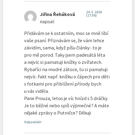
24. 5. 2026
Jiřina Řeháková
(17:56)
napsal:
Přidávám se k ostatním, moc se mně líbí
vaše psaní. Přiznávám se, že vám lehce
závidím, sama, když píšu články- to je
pro mě porod. Taky jsem padesátá léta
a nejvíc si pamatuji knížky o zvířatech.
Rybaříci na modré zátoce, tu si pamatuji
nejvíc. Fakt např. knížku o čápech pro děti
s fotkami pro přiblížení přírody bych
u vás viděla.
Pane Prouza, letos je víc hnízd s 5 dráčky.
Je to běžné nebo spíš výjimečné? A máte
nějaké zprávy o Putničce? Děkuji
Odpovědět