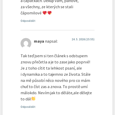
a čapátkách. Děkuji vám, pánové,
za všechny, ze kterých se stali
čápomilové
Odpovědět
24. 5. 2026 (15:55)
maya
napsal:
Tak teď jsem si ten článek s odstupem
znovu přečetla a je to zase jako poprvé!
Je z toho cítit ta lehkost psaní, ale
i dynamika a to tajemno ze života. Stále
na mě působí něco nového pro co mám
chuť to číst zas a znova. To prostě umí
málokdo. Nevím jak to děláte,ale dělejte
to dál
Odpovědět