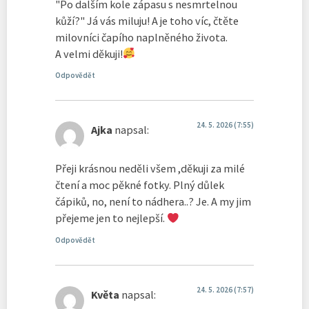
"Po dalším kole zápasu s nesmrtelnou
kůží?" Já vás miluju! A je toho víc, čtěte
milovníci čapího naplněného života.
A velmi děkuji!
Odpovědět
24. 5. 2026 (7:55)
Ajka
napsal:
Přeji krásnou neděli všem ,děkuji za milé
čtení a moc pěkné fotky. Plný důlek
čápiků, no, není to nádhera..? Je. A my jim
přejeme jen to nejlepší.
Odpovědět
24. 5. 2026 (7:57)
Květa
napsal: