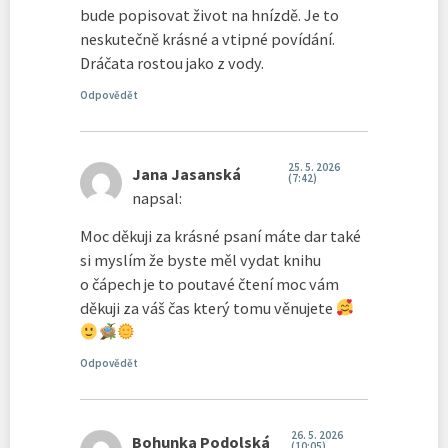
bude popisovat život na hnízdě. Je to
neskutečně krásné a vtipné povídání.
Dráčata rostou jako z vody.
Odpovědět
25. 5. 2026
Jana Jasanská
(7:42)
napsal:
Moc děkuji za krásné psaní máte dar také
si myslím že byste měl vydat knihu
o čápech je to poutavé čtení moc vám
děkuji za váš čas který tomu věnujete
Odpovědět
26. 5. 2026
Bohunka Podolská
(10:05)