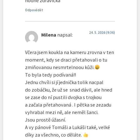
hodně zdravíčka
Odpovědět
24. 5. 2026 (9:36)
Milena
napsal:
Včera jsem koukla na kameru zrovna v ten
moment, kdy se draci přetahovali o tu
zmiňovanou nesmrtelnoou kůži.
To byla tedy podívaná!!
Jednu chvíli si jí jednička tolik nacpal
do zobáčku, že už se snad dávil, ale hned
se zase do ní pustili dvojka s trojkou
a začala přetahovaná . I pětka se zezadu
vyhrabal mezi ně, ale neměl šanci.
Jsou prostě úžasní.
A vy pánové Tomáši a Lukáši také, velké
díky za všechno, co děláte.