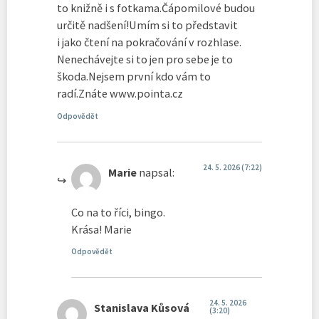
to knižně i s fotkama.Čápomilové budou
určitě nadšení!Umím si to představit
i jako čtení na pokračování v rozhlase.
Nenechávejte si to jen pro sebe je to
škoda.Nejsem první kdo vám to
radí.Znáte www.pointa.cz
Odpovědět
24. 5. 2026 (7:22)
Marie
napsal:
Co na to říci, bingo.
Krása! Marie
Odpovědět
24. 5. 2026
Stanislava Kůsová
(3:20)