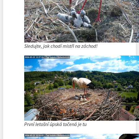
Sledujte, jak chodí mistři na záchod!
První letošní úpská točená je tu