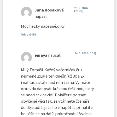
23. 5. 2026
Jana Rosaková
(23:38)
napsal:
Moc hezky napsané,diky
Odpovědět
24. 5. 2026 (0:17)
emaya
napsal:
Milý Tomáši. Každý večerníček čtu
nejméně 2x,ale ten dnešní už 3x a 2x
i nahlas a stále nad ním žasnu. Vy máte
opravdu dar psát krásnou češtinou,který
se hned tak nevidí. Dokážete popsat
obyčejné věci tak, že vtáhnete čtenáře
do děje,udržujete ho v napětí a přinutíte
ho těšit se na další pokračování. Vydejte