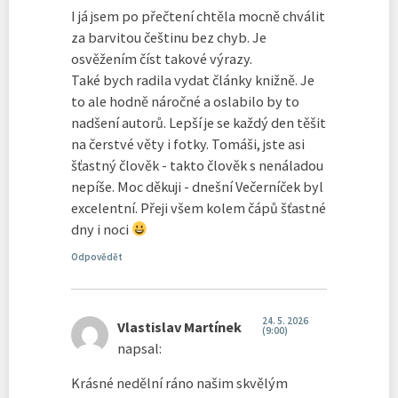
I já jsem po přečtení chtěla mocně chválit
za barvitou češtinu bez chyb. Je
osvěžením číst takové výrazy.
Také bych radila vydat články knižně. Je
to ale hodně náročné a oslabilo by to
nadšení autorů. Lepší je se každý den těšit
na čerstvé věty i fotky. Tomáši, jste asi
šťastný člověk - takto člověk s nenáladou
nepíše. Moc děkuji - dnešní Večerníček byl
excelentní. Přeji všem kolem čápů šťastné
dny i noci
Odpovědět
24. 5. 2026
Vlastislav Martínek
(9:00)
napsal:
Krásné nedělní ráno našim skvělým