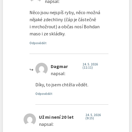
napsal:
Něco jsou nejspíš ryby, něco možná
nějaké zdechliny (čáp je částečně
i mrchožrout) a občas nosí Bohdan
maso i ze skládky.
Odpovědět
24. 5. 2026
Dagmar
(12:11)
napsal:
Díky, to jsem chtěla vědět.
Odpovědět
24. 5. 2026
Už mi není 20 let
(9:15)
napsal: