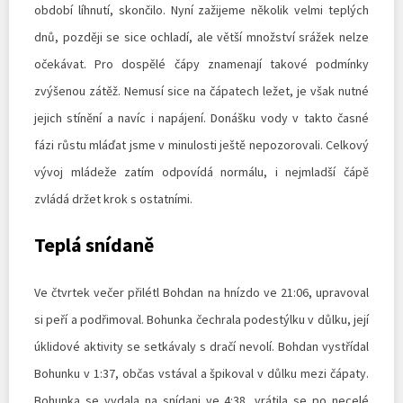
období líhnutí, skončilo. Nyní zažijeme několik velmi teplých
dnů, později se sice ochladí, ale větší množství srážek nelze
očekávat. Pro dospělé čápy znamenají takové podmínky
zvýšenou zátěž. Nemusí sice na čápatech ležet, je však nutné
jejich stínění a navíc i napájení. Donášku vody v takto časné
fázi růstu mláďat jsme v minulosti ještě nepozorovali. Celkový
vývoj mládeže zatím odpovídá normálu, i nejmladší čápě
zvládá držet krok s ostatními.
Teplá snídaně
Ve čtvrtek večer přilétl Bohdan na hnízdo ve 21:06, upravoval
si peří a podřimoval. Bohunka čechrala podestýlku v důlku, její
úklidové aktivity se setkávaly s dračí nevolí. Bohdan vystřídal
Bohunku v 1:37, občas vstával a špikoval v důlku mezi čápaty.
Bohunka se vydala na snídani ve 4:38, vrátila se po necelé