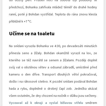
předchozí, Bohunka zahřívala mládež téměř do druhé hodiny
ranní, poté ji Bohdan vystřídal. Teplota do rána znovu klesla
přibližně k +7 °C.
Učíme se na toaletu
Na snídani vyrazila Bohunka ve 4:30, po devadesáti minutách
přinesla seno a žížaly. Bohdan okamžitě vyrazil na lov, ze
kterého se též navrátil se senem a žížalami. Později doplnil
svůj val o olistěnou větev a odsunul zábradlí, umístěné před
kameru o den dříve. Transport dlouhých větví pokračoval,
došlo i na rákosové stelivo. K pozdní snídani podával Bohdan
hada a rybu, doplněné o drobný čapí zob. Jednička ukázal
všem ostatním, že dny chození na nočník v důlku jsou sečteny.
Vycouval až k okraji a vyslal bělavou střelu
směrem