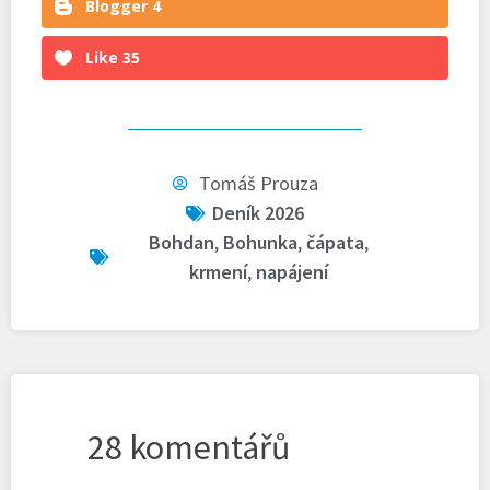
Blogger
4
Like
35
Tomáš Prouza
Deník 2026
Bohdan
,
Bohunka
,
čápata
,
krmení
,
napájení
28 komentářů