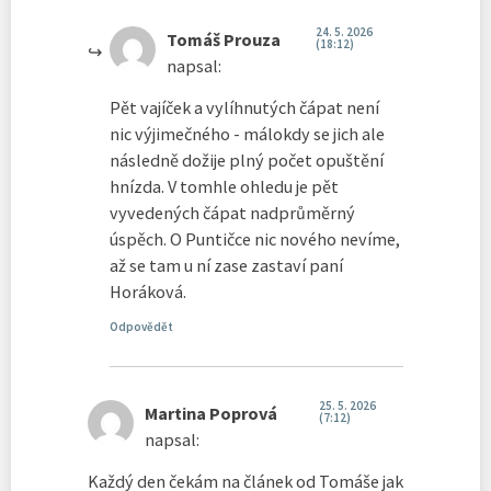
24. 5. 2026
Tomáš Prouza
(18:12)
napsal:
Pět vajíček a vylíhnutých čápat není
nic výjimečného - málokdy se jich ale
následně dožije plný počet opuštění
hnízda. V tomhle ohledu je pět
vyvedených čápat nadprůměrný
úspěch. O Puntičce nic nového nevíme,
až se tam u ní zase zastaví paní
Horáková.
Odpovědět
25. 5. 2026
Martina Poprová
(7:12)
napsal:
Každý den čekám na článek od Tomáše jak