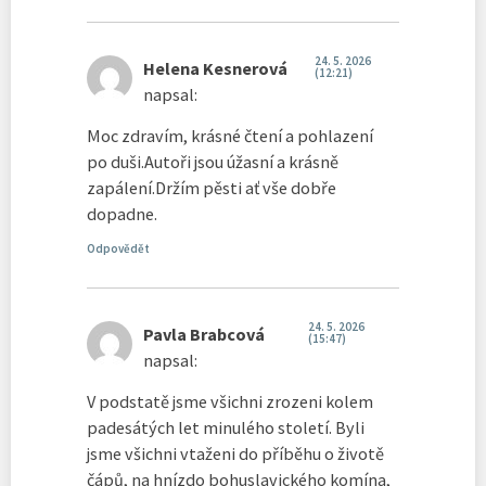
24. 5. 2026
Helena Kesnerová
(12:21)
napsal:
Moc zdravím, krásné čtení a pohlazení
po duši.Autoři jsou úžasní a krásně
zapálení.Držím pěsti ať vše dobře
dopadne.
Odpovědět
24. 5. 2026
Pavla Brabcová
(15:47)
napsal:
V podstatě jsme všichni zrozeni kolem
padesátých let minulého století. Byli
jsme všichni vtaženi do příběhu o životě
čápů, na hnízdo bohuslavického komína,