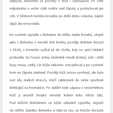
slepýše,
Bohunka se později v řece i vykoupala
. Po celé
odpoledne a večer stáli rodiče nad čápaty a poskytovali jim
stín. V blízkosti komína kroužila po delší dobu volavka, zájem
čápů ale nevyvolala.
Ke svačině vypadla z Bohdana do důlku halda brouků, stejně
jako z Bohunky o necelé dvě hodiny později. Bohdan dorazil
v 19:30, s krmením vyčkal až do chvíle, kdy se spící mládež
probudila. Do řvoucí arény následně vhodil drobný zob i větší
kusy masa, velký cár kůže nakonec zrecykloval a po vydatné
krmi na čápata zalehnul. Později kůži znovu vyvrhnul, ale byla
nad síly malých dravců, kteří zaklesnuti do sebe spočinuli
klimbající na hromádce. Po dalším kole zápasu s nesmrtelnou
kůží jí skončil Dvojka omotán kolem krku místo šály.
Pod ležícím Bohdanem se kůže záhadně vypařila, nejspíš
do něčího žaludku. Bohunka si dala na čas, na hnízdo dorazila