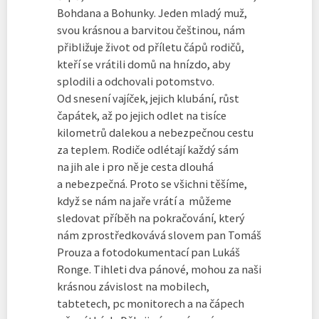
Bohdana a Bohunky. Jeden mladý muž,
svou krásnou a barvitou češtinou, nám
přibližuje život od příletu čápů rodičů,
kteří se vrátili domů na hnízdo, aby
splodili a odchovali potomstvo.
Od snesení vajíček, jejich klubání, růst
čapátek, až po jejich odlet na tisíce
kilometrů dalekou a nebezpečnou cestu
za teplem. Rodiče odlétají každý sám
na jih ale i pro ně je cesta dlouhá
a nebezpečná. Proto se všichni těšíme,
když se nám na jaře vrátí a můžeme
sledovat příběh na pokračování, který
nám zprostředkovává slovem pan Tomáš
Prouza a fotodokumentací pan Lukáš
Ronge. Tihleti dva pánové, mohou za naši
krásnou závislost na mobilech,
tabtetech, pc monitorech a na čápech