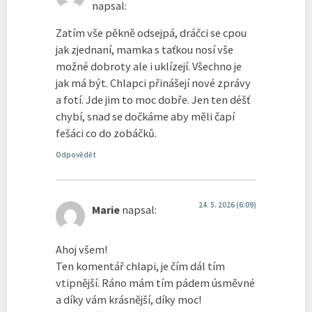
napsal:
Zatím vše pěkně odsejpá, dráčci se cpou
jak zjednaní, mamka s taťkou nosí vše
možné dobroty ale i uklízejí. Všechno je
jak má být. Chlapci přinášejí nové zprávy
a fotí. Jde jim to moc dobře. Jen ten déšť
chybí, snad se dočkáme aby měli čapí
fešáci co do zobáčků.
Odpovědět
24. 5. 2026 (6:09)
Marie
napsal:
Ahoj všem!
Ten komentář chlapi, je čím dál tím
vtipnější. Ráno mám tím pádem úsměvné
a díky vám krásnější, díky moc!