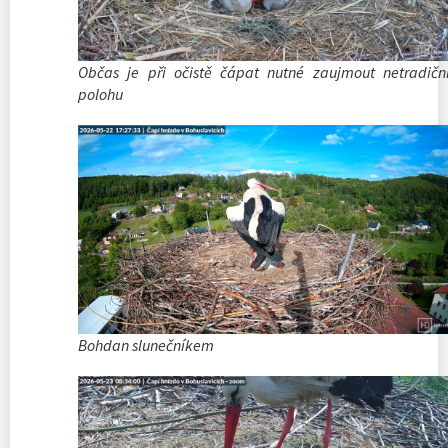
Občas je při očistě čápat nutné zaujmout netradičn
polohu
Bohdan slunečníkem