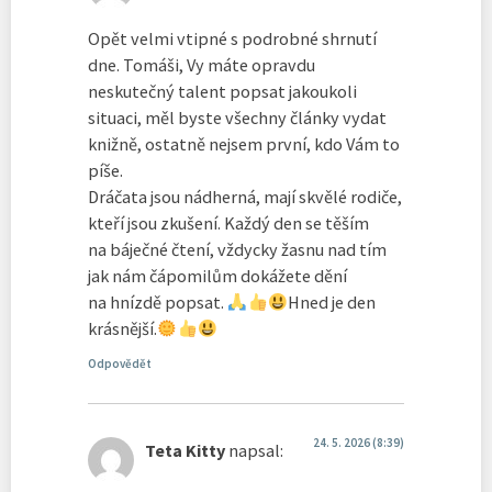
Opět velmi vtipné s podrobné shrnutí
dne. Tomáši, Vy máte opravdu
neskutečný talent popsat jakoukoli
situaci, měl byste všechny články vydat
knižně, ostatně nejsem první, kdo Vám to
píše.
Dráčata jsou nádherná, mají skvělé rodiče,
kteří jsou zkušení. Každý den se těším
na báječné čtení, vždycky žasnu nad tím
jak nám čápomilům dokážete dění
na hnízdě popsat.
Hned je den
krásnější.
Odpovědět
24. 5. 2026 (8:39)
Teta Kitty
napsal: