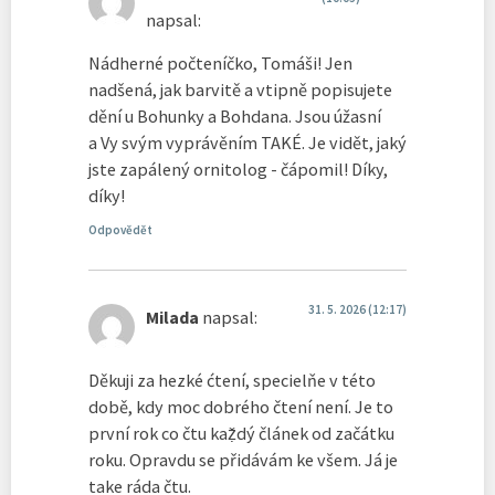
napsal:
Nádherné počteníčko, Tomáši! Jen
nadšená, jak barvitě a vtipně popisujete
dění u Bohunky a Bohdana. Jsou úžasní
a Vy svým vyprávěním TAKÉ. Je vidět, jaký
jste zapálený ornitolog - čápomil! Díky,
díky!
Odpovědět
31. 5. 2026 (12:17)
Milada
napsal:
Děkuji za hezké ćtení, specielňe v této
době, kdy moc dobrého čtení není. Je to
první rok co čtu kaẓ̌dý článek od začátku
roku. Opravdu se přidávám ke všem. Já je
take ráda čtu.