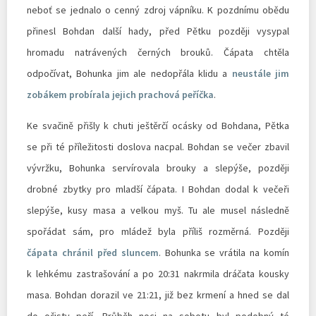
neboť se jednalo o cenný zdroj vápníku. K pozdnímu obědu
přinesl Bohdan další hady, před Pětku později vysypal
hromadu natrávených černých brouků. Čápata chtěla
odpočívat, Bohunka jim ale nedopřála klidu a
neustále jim
zobákem probírala jejich prachová peříčka
.
Ke svačině přišly k chuti ještěrčí ocásky od Bohdana, Pětka
se při té příležitosti doslova nacpal. Bohdan se večer zbavil
vývržku, Bohunka servírovala brouky a slepýše, později
drobné zbytky pro mladší čápata. I Bohdan dodal k večeři
slepýše, kusy masa a velkou myš. Tu ale musel následně
spořádat sám, pro mládež byla příliš rozměrná. Později
čápata chránil před sluncem
. Bohunka se vrátila na komín
k lehkému zastrašování a po 20:31 nakrmila dráčata kousky
masa. Bohdan dorazil ve 21:21, již bez krmení a hned se dal
do očisty peří. Průběh noci na sobotu byl podobný té