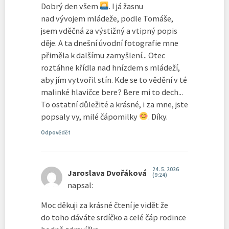
Dobrý den všem
. I já žasnu
nad vývojem mládeže, podle Tomáše,
jsem vděčná za výstižný a vtipný popis
děje. A ta dnešní úvodní fotografie mne
přiměla k dalšímu zamyšlení... Otec
roztáhne křídla nad hnízdem s mládeží,
aby jím vytvořil stín. Kde se to vědění v té
malinké hlavičce bere? Bere mi to dech...
To ostatní důležité a krásné, i za mne, jste
popsaly vy, milé čápomilky
. Díky.
Odpovědět
24. 5. 2026
Jaroslava Dvořáková
(9:24)
napsal:
Moc děkuji za krásné čtení je vidět že
do toho dáváte srdíčko a celé čáp rodince