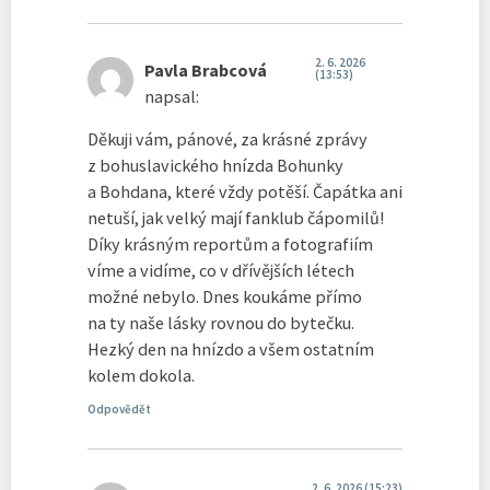
2. 6. 2026
Pavla Brabcová
(13:53)
napsal:
Děkuji vám, pánové, za krásné zprávy
z bohuslavického hnízda Bohunky
a Bohdana, které vždy potěší. Čapátka ani
netuší, jak velký mají fanklub čápomilů!
Díky krásným reportům a fotografiím
víme a vidíme, co v dřívějších létech
možné nebylo. Dnes koukáme přímo
na ty naše lásky rovnou do bytečku.
Hezký den na hnízdo a všem ostatním
kolem dokola.
Odpovědět
2. 6. 2026 (15:23)