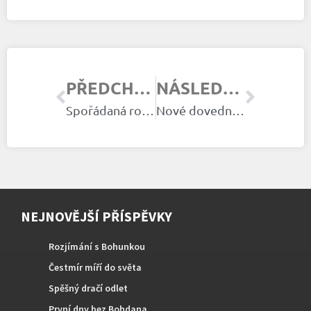
PŘEDCHOZÍ ČLÁNEK
NÁSLEDUJÍCÍ ČLÁNEK
Spořádaná rodina
Nové dovednosti
NEJNOVĚJŠÍ PŘÍSPĚVKY
Rozjímání s Bohunkou
Čestmír míří do světa
Spěšný dračí odlet
První dny bez Bohdana