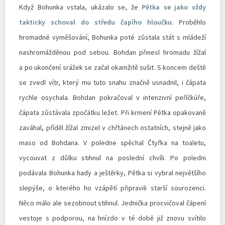
Když Bohunka vstala, ukázalo se, že
Pětka se jako vždy
takticky schoval do středu čapího hloučku
. Proběhlo
hromadné vyměšování, Bohunka poté zůstala stát s mládeží
nashromážděnou pod sebou. Bohdan přinesl hromadu žížal
a po ukončení srážek se začal okamžitě sušit. S koncem deště
se zvedl vítr, který mu tuto snahu značně usnadnil, i čápata
rychle osychala. Bohdan pokračoval v intenzivní peříčkúře,
čápata zůstávala zpočátku ležet. Při krmení Pětka opakovaně
zaváhal, příděl žížal zmizel v chřtánech ostatních, stejně jako
maso od Bohdana. V poledne spěchal Čtyřka na toaletu,
vycouvat z důlku stihnul na poslední chvíli. Po poledni
podávala Bohunka hady a ještěrky, Pětka si vybral největšího
slepýše, o kterého ho vzápětí připravili starší sourozenci.
Něco málo ale sezobnout stihnul. Jednička procvičoval čápení
vestoje s podporou, na hnízdo v té době již znovu svítilo