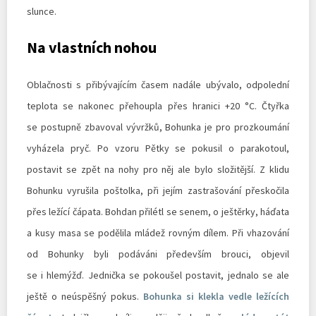
slunce.
Na vlastních nohou
Oblačnosti s přibývajícím časem nadále ubývalo, odpolední
teplota se nakonec přehoupla přes hranici +20 °C. Čtyřka
se postupně zbavoval vývržků, Bohunka je pro prozkoumání
vyházela pryč. Po vzoru Pětky se pokusil o parakotoul,
postavit se zpět na nohy pro něj ale bylo složitější. Z klidu
Bohunku vyrušila poštolka, při jejím zastrašování přeskočila
přes ležící čápata. Bohdan přilétl se senem, o ještěrky, háďata
a kusy masa se podělila mládež rovným dílem. Při vhazování
od Bohunky byli podáváni především brouci, objevil
se i hlemýžď. Jednička se pokoušel postavit, jednalo se ale
ještě o neúspěšný pokus.
Bohunka si klekla vedle ležících