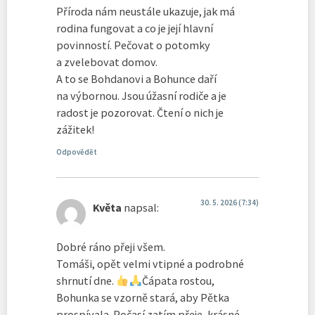
Příroda nám neustále ukazuje, jak má
rodina fungovat a co je její hlavní
povinností. Pečovat o potomky
a zvelebovat domov.
A to se Bohdanovi a Bohunce daří
na výbornou. Jsou úžasní rodiče a je
radost je pozorovat. Čtení o nich je
zážitek!
Odpovědět
30. 5. 2026 (7:34)
Květa
napsal:
Dobré ráno přeji všem.
Tomáši, opět velmi vtipné a podrobné
shrnutí dne.
Čápata rostou,
Bohunka se vzorně stará, aby Pětka
prospívala. Počasí zatím přeje, krásné