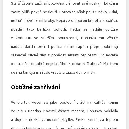
Starší čápata začínají pozvolna trénovat své nožky, i když jim
zatím příliš pevně neslouží. Potrvá to však pouze několik dní,
než učiní své první kroky. Nejprve s oporou křídel a zobáčku,
později tyto berličky odhodí. Pětka se nadále udržuje
v kontaktu se staršími sourozenci, Bohunka mu věnuje
nadstandardní péči. I počasí našim čápům přeje, pokračují
slunečné suché dny s poněkud nižšími teplotami. Po nočním
odstranění ostatků nejmladšího z čápat v Trutnově Matějem
se i na tamějším hnízdě vrátila situace do normálu.
Obtížné zahřívání
Ve čtvrtek večer se jako poslední vrátil na Kafkův komín
ve 21:19 Bohdan. Nakrmil čápata masem, Bohunka poklidila
a dojedla nezkonzumované zbytky. Pětka zamířil za teplem
dovnitř chumlu sourozenců, na chvíli na čápata zalehl i Bohdan.