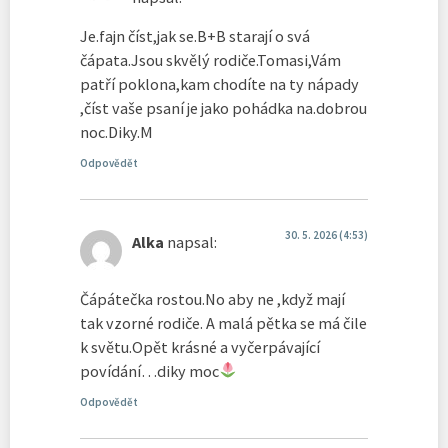
Je.fajn číst,jak se.B+B starají o svá
čápata.Jsou skvělý rodiče.Tomasi,Vám
patří poklona,kam chodíte na ty nápady
,číst vaše psaní je jako pohádka na.dobrou
noc.Diky.M
Odpovědět
30. 5. 2026 (4:53)
Alka
napsal:
Čápátečka rostou.No aby ne ,když mají
tak vzorné rodiče. A malá pětka se má čile
k světu.Opět krásné a vyčerpávající
povídání…diky moc
Odpovědět