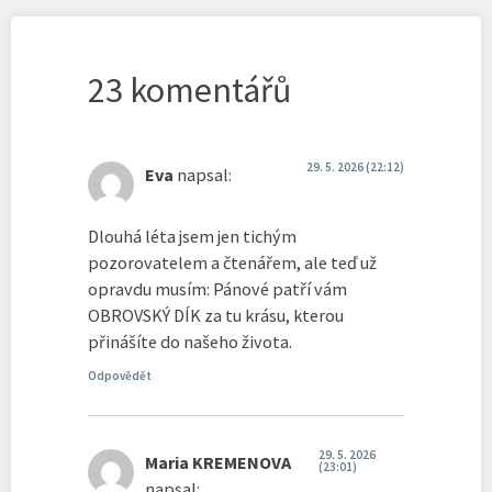
23 komentářů
29. 5. 2026 (22:12)
Eva
napsal:
Dlouhá léta jsem jen tichým
pozorovatelem a čtenářem, ale teď už
opravdu musím: Pánové patří vám
OBROVSKÝ DÍK za tu krásu, kterou
přinášíte do našeho života.
Odpovědět
29. 5. 2026
Maria KREMENOVA
(23:01)
napsal: