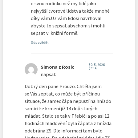
o svou rodinku než my lidé jako
nejvyšší tvorové lidstva takže mnohé
díky vám.Uz vám kdosi navrhoval
abyste to sepsal,abychom si mohli
sepsat v knižní formě.
Odpovědět
30. 5. 2026
Simona z Rosic
(7:54)
napsal:
Dobrý den pane Prouzo. Chtěla jsem
se Vás zeptat, co může být příčinou
situace, že samec čápa nepustí na hnízdo
samici ke krmení již 14 dnů starých
mláďat. Stalo se tak v Třebíči a po asi 12
hodinách hladovění byla čápata z hnízda
odebrána ZS. Dle informací tam bylo
i jedno vejce. Po odebrání mláďat (dle ZS