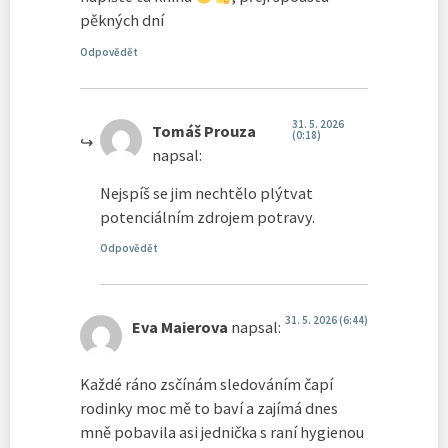
pěkných dní
Odpovědět
31. 5. 2026
Tomáš Prouza
(0:18)
napsal:
Nejspíš se jim nechtělo plýtvat
potenciálním zdrojem potravy.
Odpovědět
31. 5. 2026 (6:44)
Eva Maierova
napsal:
Každé ráno zsčínám sledováním čapí
rodinky moc mě to baví a zajímá dnes
mně pobavila asi jednička s raní hygienou