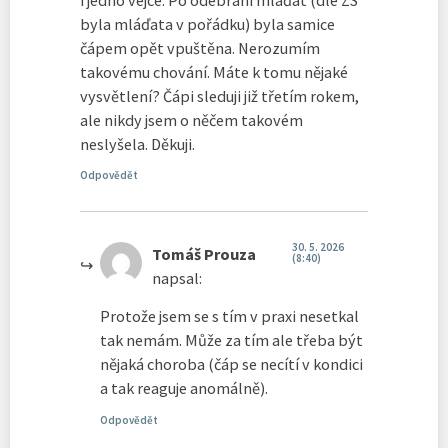
byla mláďata v pořádku) byla samice
čápem opět vpuštěna. Nerozumím
takovému chování. Máte k tomu nějaké
vysvětlení? Čápi sleduji již třetím rokem,
ale nikdy jsem o něčem takovém
neslyšela. Děkuji.
Odpovědět
30. 5. 2026
Tomáš Prouza
(8:40)
napsal:
Protože jsem se s tím v praxi nesetkal
tak nemám. Může za tím ale třeba být
nějaká choroba (čáp se necítí v kondici
a tak reaguje anomálně).
Odpovědět