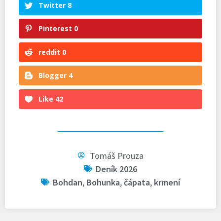
Twitter
8
Pinterest
0
reddit
0
Blogger
4
Like
42
Tomáš Prouza
Deník 2026
Bohdan
,
Bohunka
,
čápata
,
krmení