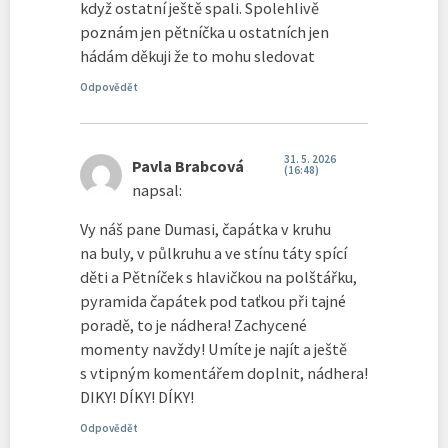
když ostatní ještě spali. Spolehlivě
poznám jen pětníčka u ostatních jen
hádám děkuji že to mohu sledovat
Odpovědět
31. 5. 2026
Pavla Brabcová
(16:48)
napsal:
Vy náš pane Dumasi, čapátka v kruhu
na buly, v půlkruhu a ve stínu táty spící
děti a Pětníček s hlavičkou na polštářku,
pyramida čapátek pod taťkou při tajné
poradě, to je nádhera! Zachycené
momenty navždy! Umíte je najít a ještě
s vtipným komentářem doplnit, nádhera!
DIKY! DÍKY! DÍKY!
Odpovědět