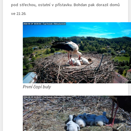
pod střechou, ostatní v přístavku. Bohdan pak dorazil domů
ve 21:26.
První čapí buly