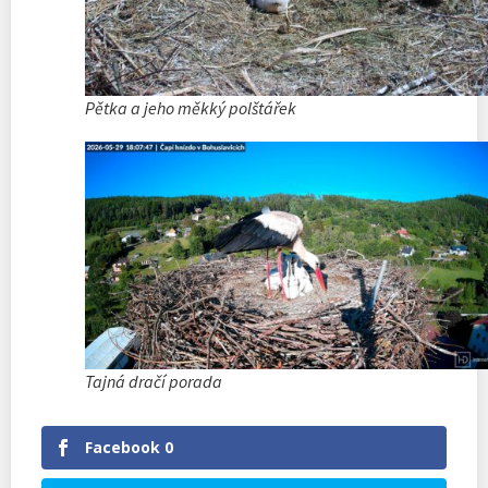
Pětka a jeho měkký polštářek
Tajná dračí porada
Facebook
0