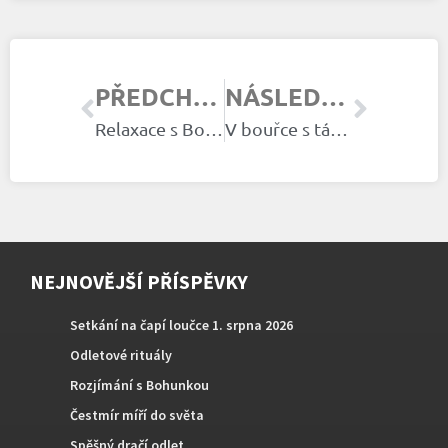
PŘEDCHOZÍ ČLÁNEK
NÁSLEDUJÍCÍ ČLÁNEK
Relaxace s Bohdanem
V bouřce s tátou
NEJNOVĚJŠÍ PŘÍSPĚVKY
Setkání na čapí loučce 1. srpna 2026
Odletové rituály
Rozjímání s Bohunkou
Čestmír míří do světa
Spěšný dračí odlet