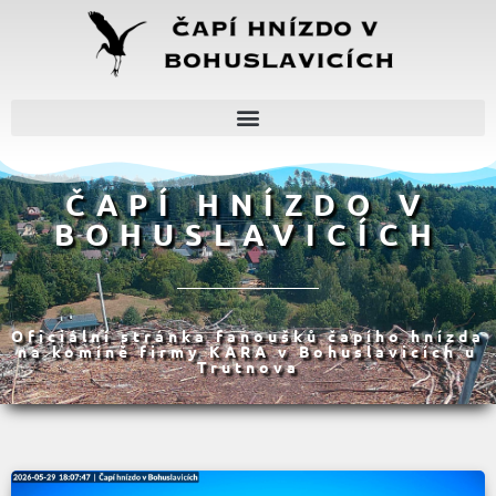
ČAPÍ HNÍZDO V
BOHUSLAVICÍCH
Oficiální stránka fanoušků čapího hnízda
na komíně firmy KARA v Bohuslavicích u
Trutnova