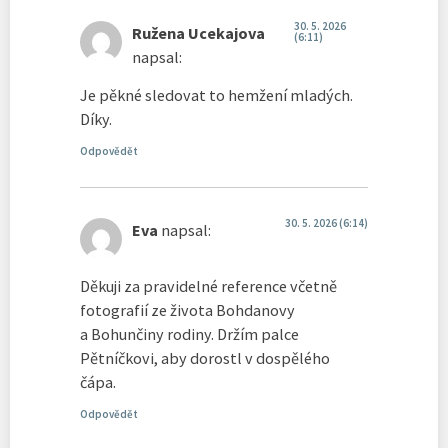
30. 5. 2026
Ružena Ucekajova
(6:11)
napsal:
Je pěkné sledovat to hemžení mladých.
Díky.
Odpovědět
30. 5. 2026 (6:14)
Eva
napsal:
Děkuji za pravidelné reference včetně
fotografií ze života Bohdanovy
a Bohunčiny rodiny. Držím palce
Pětníčkovi, aby dorostl v dospělého
čápa.
Odpovědět