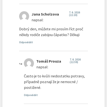
7. 6. 2026
Jana Scholzova
(22:20)
napsal:
Dobrý den, můžete mi prosím říct proč
někdy rodiče zabijou čápatko? Děkuji
Odpovědět
7. 6. 2026
Tomáš Prouza
(22:59)
napsal:
Často je to kvůli nedostatku potravy,
případně poznají že je nemocné /
postižené.
Odpovědět