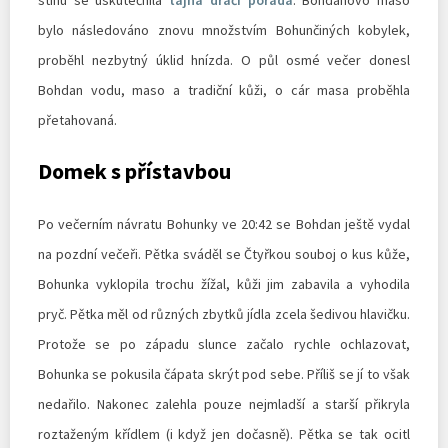
bylo následováno znovu množstvím Bohunčiných kobylek,
proběhl nezbytný úklid hnízda. O půl osmé večer donesl
Bohdan vodu, maso a tradiční kůži, o cár masa proběhla
přetahovaná.
Domek s přístavbou
Po večerním návratu Bohunky ve 20:42 se Bohdan ještě vydal
na pozdní večeři. Pětka sváděl se Čtyřkou souboj o kus kůže,
Bohunka vyklopila trochu žížal, kůži jim zabavila a vyhodila
pryč. Pětka měl od různých zbytků jídla zcela šedivou hlavičku.
Protože se po západu slunce začalo rychle ochlazovat,
Bohunka se pokusila čápata skrýt pod sebe. Příliš se jí to však
nedařilo. Nakonec zalehla pouze nejmladší a starší přikryla
roztaženým křídlem (i když jen dočasně). Pětka se tak ocitl