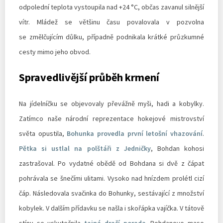
odpolední teplota vystoupila nad +24 °C, občas zavanul silnější
vítr. Mládež se většinu času povalovala v pozvolna
se změlčujícím důlku, případně podnikala krátké průzkumné
cesty mimo jeho obvod.
Spravedlivější průběh krmení
Na jídelníčku se objevovaly převážně myši, hadi a kobylky.
Zatímco naše národní reprezentace hokejové mistrovství
světa opustila,
Bohunka provedla první letošní vhazování
.
Pětka si ustlal na polštáři z Jedničky
, Bohdan kohosi
zastrašoval. Po vydatné obědě od Bohdana si dvě z čápat
pohrávala se šnečími ulitami. Vysoko nad hnízdem prolétl cizí
čáp. Následovala svačinka do Bohunky, sestávající z množství
kobylek. V dalším přídavku se našla i skořápka vajíčka. V tátově
stínu se uskutečnila
tajná dračí porada
. Bohdanovo maso