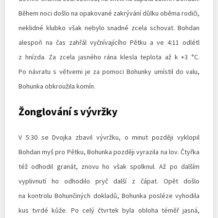
Během noci došlo na opakované zakrývání důlku oběma rodiči,
neklidné klubko však nebylo snadné zcela schovat. Bohdan
alespoň na čas zahřál vyčnívajícího Pětku a ve 4:11 odlétl
z hnízda. Za zcela jasného rána klesla teplota až k +3 °C.
Po návratu s větvemi je za pomoci Bohunky umístil do valu,
Bohunka obkroužila komín.
Žonglování s vývržky
V 5:30 se Dvojka zbavil vývržku, o minut později vyklopil
Bohdan myš pro Pětku, Bohunka později vyrazila na lov. Čtyřka
též odhodil granát, znovu ho však spolknul. Až po dalším
vyplivnutí ho odhodilo pryč další z čápat. Opět došlo
na kontrolu Bohunčiných dokladů, Bohunka posléze vyhodila
kus tvrdé kůže. Po celý čtvrtek byla obloha téměř jasná,