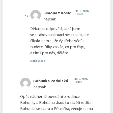
31. 5. 2026
Simona z Rosic
(1:23)
napsal:
Děkuji za odpověď, také jsem
se s takovou situaci nesetkala, ale
říkala jsem si, že Vy třeba vědět
budete. Díky za vše, co pro čápi,
a tím i pro nás, děláte.
Odpovědět
30. 5. 2026
Bohunka Podolská
(8:18)
napsal:
Opět nádherné povídání o rodince
Bohunky a Bohdana. Jsou to skvělí rodiče!
Bohunka se stará o Pětníčka, věnuje se mu