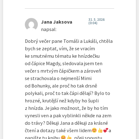
31. 5. 2026
Jana Jaksova
(0:04)
napsal:
Dobrý večer pane Tomáši a Lukáši, chtěla
bych se zeptat, vím, že se vracím
ke smutnému tématu ke hnízdečku
od čápice Magdy, sledovala jsem ten
večer s mrtvým čápičkem a zároveň
se strachovala o nejmenší Mimi
od Bohunky, ale proč ho tak drsně
polykali, proč to tak čápi dělají? Bylo to
hrozné, krutější než kdyby ho šupli
z hnízda. Je jako možnost, že by ho tím
vynesli ven a pak vyblinkli někde na zem
do trávy? Děkuji Jana a děkuji za krásné
čtení a dotazy také všem lidem
a
napište tu knihu
, přeji spoustu