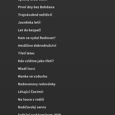
První dny bez Bohdana
Trojnásobné neštěstí
Jasněnka letí!
Let do bezpečí
Kam se vydal Radovan?
Amálčino dobrodružství
Třetí letec
Kdo vzlétne jako třetí?
Mladí lovci
Manka ve vzduchu
Radovanovy radovánky
Létající Čestmír
Na louce s rodiči
Rodičovský servis
Setkání pod komínem 2026