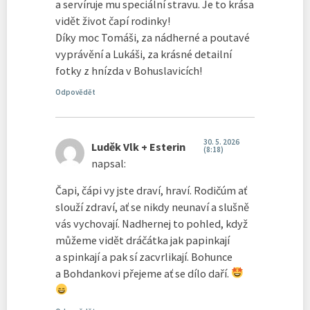
a servíruje mu speciální stravu. Je to krása
vidět život čapí rodinky!
Díky moc Tomáši, za nádherné a poutavé
vyprávění a Lukáši, za krásné detailní
fotky z hnízda v Bohuslavicích!
Odpovědět
30. 5. 2026
Luděk Vlk + Esterin
(8:18)
napsal:
Čapi, čápi vy jste draví, hraví. Rodičúm ať
slouží zdraví, ať se nikdy neunaví a slušně
vás vychovají. Nadhernej to pohled, když
můžeme vidět dráčátka jak papinkají
a spinkají a pak sí zacvrlikají. Bohunce
a Bohdankovi přejeme ať se dílo daří.