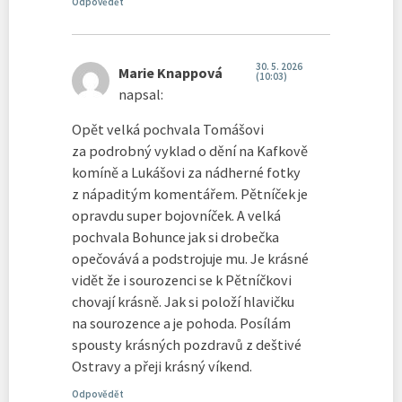
Odpovědět
30. 5. 2026
Marie Knappová
(10:03)
napsal:
Opět velká pochvala Tomášovi
za podrobný vyklad o dění na Kafkově
komíně a Lukášovi za nádherné fotky
z nápaditým komentářem. Pětníček je
opravdu super bojovníček. A velká
pochvala Bohunce jak si drobečka
opečovává a podstrojuje mu. Je krásné
vidět že i sourozenci se k Pětníčkovi
chovají krásně. Jak si položí hlavičku
na sourozence a je pohoda. Posílám
spousty krásných pozdravů z deštivé
Ostravy a přeji krásný víkend.
Odpovědět