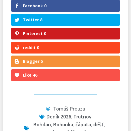
Facebook
0
Twitter
8
Pinterest
0
reddit
0
Blogger
5
Like
46
Tomáš Prouza
Deník 2026
,
Trutnov
Bohdan
,
Bohunka
,
čápata
,
déšť
,