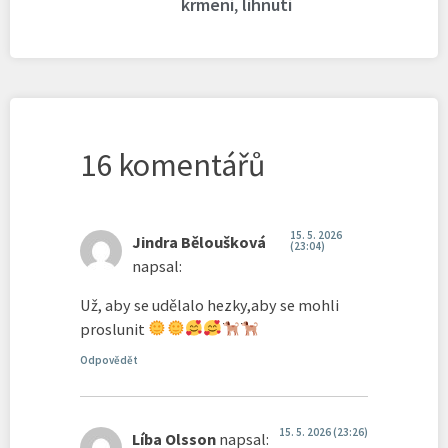
krmení
,
líhnutí
16 komentářů
15. 5. 2026
Jindra Běloušková
(23:04)
napsal:
Už, aby se udělalo hezky,aby se mohli
proslunit
Odpovědět
15. 5. 2026 (23:26)
Líba Olsson
napsal: