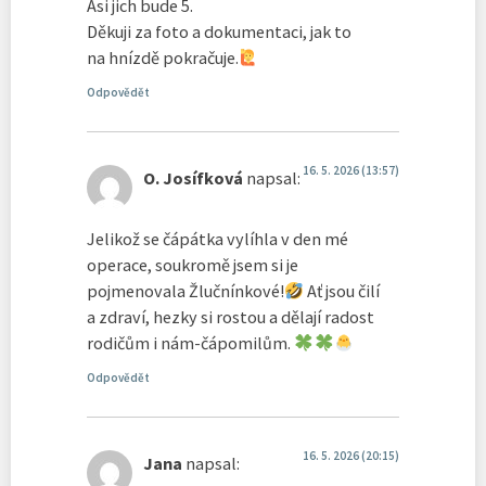
Asi jich bude 5.
Děkuji za foto a dokumentaci, jak to
na hnízdě pokračuje.
Odpovědět
16. 5. 2026 (13:57)
O. Josífková
napsal:
Jelikož se čápátka vylíhla v den mé
operace, soukromě jsem si je
pojmenovala Žlučnínkové!
Ať jsou čilí
a zdraví, hezky si rostou a dělají radost
rodičům i nám-čápomilům.
Odpovědět
16. 5. 2026 (20:15)
Jana
napsal: