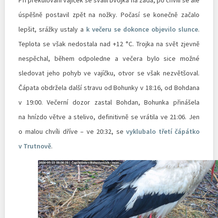
úspěšně postavil zpět na nožky. Počasí se konečně začalo
lepšit, srážky ustaly a
k večeru se dokonce objevilo slunce
.
Teplota se však nedostala nad +12 °C. Trojka na svět zjevně
nespěchal, během odpoledne a večera bylo sice možné
sledovat jeho pohyb ve vajíčku, otvor se však nezvětšoval.
Čápata obdržela další stravu od Bohunky v 18:16, od Bohdana
v 19:00. Večerní dozor zastal Bohdan, Bohunka přinášela
na hnízdo větve a stelivo, definitivně se vrátila ve 21:06. Jen
o malou chvíli dříve – ve 20:32, se
vyklubalo třetí čápátko
v Trutnově
.