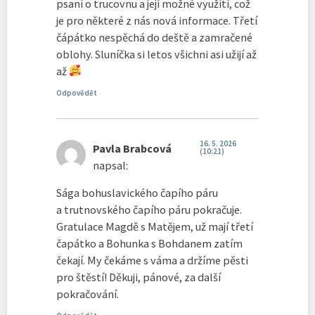
psaní o trucovnu a její možné využití, což
je pro některé z nás nová informace. Třetí
čápátko nespěchá do deště a zamračené
oblohy. Sluníčka si letos všichni asi užijí až
až
Odpovědět
16. 5. 2026
Pavla Brabcová
(10:21)
napsal:
Sága bohuslavického čapího páru
a trutnovského čapího páru pokračuje.
Gratulace Magdě s Matějem, už mají třetí
čapátko a Bohunka s Bohdanem zatím
čekají. My čekáme s váma a držíme pěsti
pro štěstí! Děkuji, pánové, za další
pokračování.