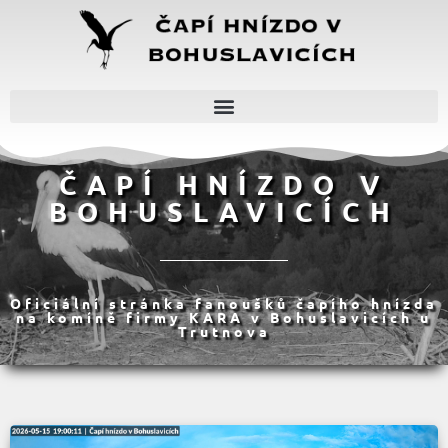
ČAPÍ HNÍZDO V
BOHUSLAVICÍCH
Oficiální stránka fanoušků čapího hnízda
na komíně firmy KARA v Bohuslavicích u
Trutnova