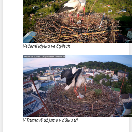
Večerní idylka ve čtyřech
V Trutnově už jsme v důlku tři