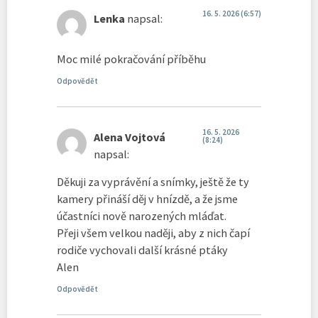
16. 5. 2026 (6:57)
Lenka
napsal:
Moc milé pokračování příběhu
Odpovědět
16. 5. 2026
Alena Vojtová
(8:24)
napsal:
Děkuji za vyprávění a snímky, ještě že ty
kamery přináší děj v hnízdě, a že jsme
účastníci nově narozených mláďat.
Přeji všem velkou naději, aby z nich čapí
rodiče vychovali další krásné ptáky
Alen
Odpovědět