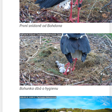
První snídaně od Bohdana
Bohunka dbá o hygienu