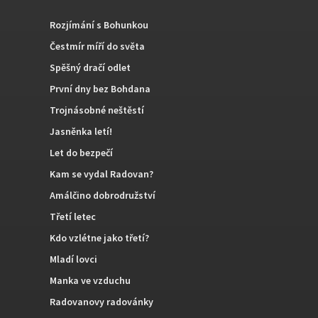
Rozjímání s Bohunkou
Čestmír míří do světa
Spěšný dračí odlet
První dny bez Bohdana
Trojnásobné neštěstí
Jasněnka letí!
Let do bezpečí
Kam se vydal Radovan?
Amálčino dobrodružství
Třetí letec
Kdo vzlétne jako třetí?
Mladí lovci
Manka ve vzduchu
Radovanovy radovánky