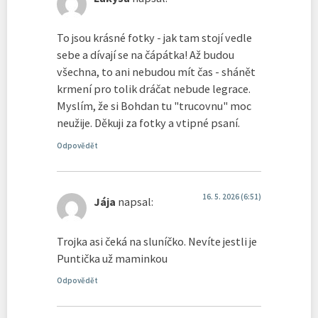
To jsou krásné fotky - jak tam stojí vedle
sebe a dívají se na čápátka! Až budou
všechna, to ani nebudou mít čas - shánět
krmení pro tolik dráčat nebude legrace.
Myslím, že si Bohdan tu "trucovnu" moc
neužije. Děkuji za fotky a vtipné psaní.
Odpovědět
16. 5. 2026 (6:51)
Jája
napsal:
Trojka asi čeká na sluníčko. Nevíte jestli je
Puntička už maminkou
Odpovědět