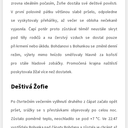
zrovna ideálním počasím, Žofie dostála své deštivé pověsti.
V první polovině pátku většinou slabě pršelo, odpoledne
se vyskytovaly přeháňky, až večer se obloha nečekaně
vyjasnila. Čapí potěr proto zůstával téměř neustále skryt
pod těly rodičů a na čerstvý vzduch se dostal pouze
při krmení nebo úklidu. Bohdanovi s Bohunkou se změnil denní
režim, výlety mimo hnízdo směřovaly hlavně za kořistí
pro stále hladové zobáčky. Promočená krajina naštěstí
poskytovala žížal více než dostatek.
Deštivá Žofie
Po čtvrtečním večerním vylíhnutí druhého z čápat začalo opět
pršet, srážky se s přestávkami objevovaly po celou noc.
Zůstalo poměrně teplo, neochladilo se pod +7 °C. Ve 22:47
vystřídala Bohunka nad čápaty Bohdana a zůstala je chránit až