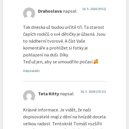
16. 5. 2026 (9:52)
Drahoslava
napsal:
Tak dneska už budou určitě tři. Ta starost
čapích rodičů o své dětičky je úžasná. Jsou
to nádherní tvorové. A číst Vaše
komentáře a prohlížet si fotky je
pohlazení na duši. Díky.
Teď už jen, aby se umoudřilo počasí.
Odpovědět
16. 5. 2026 (10:21)
Teta Kitty
napsal:
Krásné informace. Je vidět, že naši
dopisovatelé mají z dění na hnízdě docela
velkou radost. Tentokrát Tomáš rozšířil