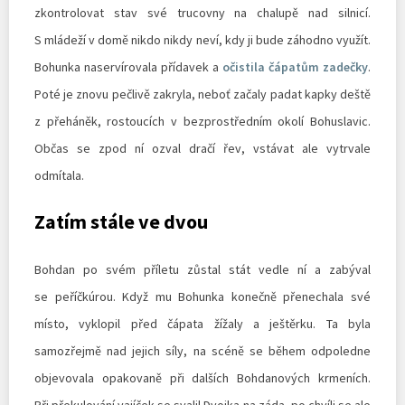
zkontrolovat stav své trucovny na chalupě nad silnicí.
S mládeží v domě nikdo nikdy neví, kdy ji bude záhodno využít.
Bohunka naservírovala přídavek a
očistila čápatům zadečky
.
Poté je znovu pečlivě zakryla, neboť začaly padat kapky deště
z přeháněk, rostoucích v bezprostředním okolí Bohuslavic.
Občas se zpod ní ozval dračí řev, vstávat ale vytrvale
odmítala.
Zatím stále ve dvou
Bohdan po svém příletu zůstal stát vedle ní a zabýval
se peříčkúrou. Když mu Bohunka konečně přenechala své
místo, vyklopil před čápata žížaly a ještěrku. Ta byla
samozřejmě nad jejich síly, na scéně se během odpoledne
objevovala opakovaně při dalších Bohdanových krmeních.
Při překulování vajíček se svalil Dvojka na záda, po chvíli se ale