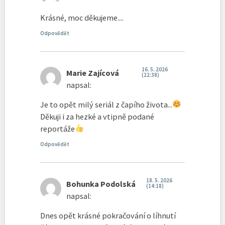
Krásné, moc děkujeme....
Odpovědět
16. 5. 2026
Marie Zajícová
(22:38)
napsal:
Je to opět milý seriál z čapího života...
Děkuji i za hezké a vtipně podané
reportáže
Odpovědět
18. 5. 2026
Bohunka Podolská
(14:18)
napsal:
Dnes opět krásné pokračování o líhnutí