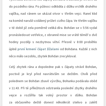
do pozdního rána. Po půlnoci odklidila z důlku vrchlík druhého
vajíčka, nad ránem se ukázal otvor v třetím vejci. Ranní klid
na komíně narušil vzdálený průlet cizího čápa. Ve třetím vajíčku
v té době již zela poměrně veliká díra. Bohdan se v 5:56 vydal
pronásledovat vetřelce, z obranné mise se vrátil téměř o dvě
hodiny později s nezbytnou větví. Přesně v 8:00 proběhlo
úplně
první krmení čápat žížalami
od Bohdana. Každé z nich
něco málo sezoblo, zbytek Bohdan zrecykloval.
Celý zbytek rána a dopoledne pak s čápaty strávil Bohdan,
poctivě je kryl před navrátivším se deštěm. Chvíli před
polednem se Bohdan zbavil vývržku, Bohunka podávala oběd
v 11:43. Při té příležitosti odstranila poslední zbytky druhého
vejce a rozšířila tak volný prostor v důlku. Bohdan
za občasného deště donesl několikrát stelivo a zalétl