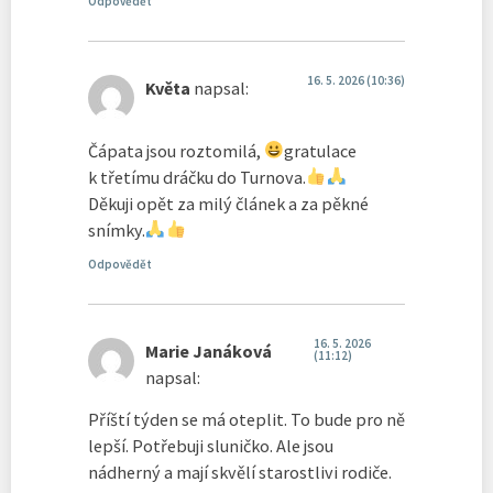
Odpovědět
16. 5. 2026 (10:36)
Květa
napsal:
Čápata jsou roztomilá,
gratulace
k třetímu dráčku do Turnova.
Děkuji opět za milý článek a za pěkné
snímky.
Odpovědět
16. 5. 2026
Marie Janáková
(11:12)
napsal:
Příští týden se má oteplit. To bude pro ně
lepší. Potřebuji sluničko. Ale jsou
nádherný a mají skvělí starostlivi rodiče.