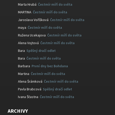
Marta Hrubá
:
Čestmír míří do světa
MARTINA
:
Čestmír míří do světa
Jaroslava Voříšková
:
Čestmír míří do světa
maya
:
Čestmír míří do světa
Ružena Ucekajova
:
Čestmír míří do světa
Alena Vojtová
:
Čestmír míří do světa
Bara
:
Spěšný dračí odlet
Bara
:
Čestmír míří do světa
Barbara
:
První dny bez Bohdana
Martina
:
Čestmír míří do světa
Alena Šrámková
:
Čestmír míří do světa
Pavla Brabcová
:
Spěšný dračí odlet
Ivana Šťastna
:
Čestmír míří do světa
ARCHIVY