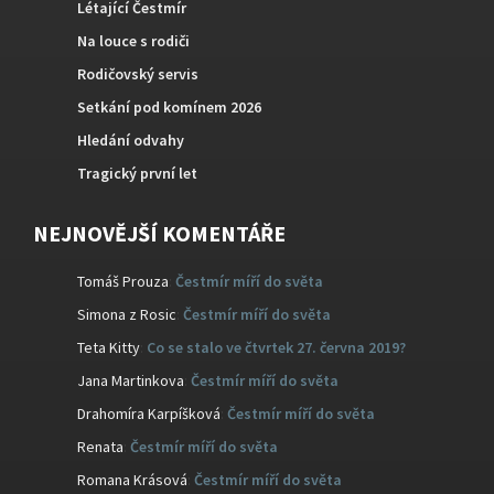
Létající Čestmír
Na louce s rodiči
Rodičovský servis
Setkání pod komínem 2026
Hledání odvahy
Tragický první let
NEJNOVĚJŠÍ KOMENTÁŘE
Tomáš Prouza
:
Čestmír míří do světa
Simona z Rosic
:
Čestmír míří do světa
Teta Kitty
:
Co se stalo ve čtvrtek 27. června 2019?
Jana Martinkova
:
Čestmír míří do světa
Drahomíra Karpíšková
:
Čestmír míří do světa
Renata
:
Čestmír míří do světa
Romana Krásová
:
Čestmír míří do světa