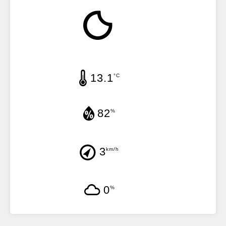
13.1
°C
82
%
3
km/h
0
%