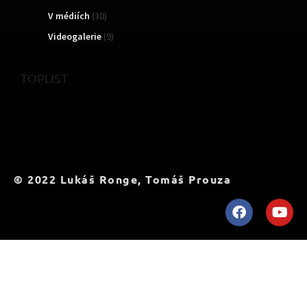
V médiích
(30)
Videogalerie
(9)
TOPLIST
© 2022 Lukáš Ronge, Tomáš Prouza