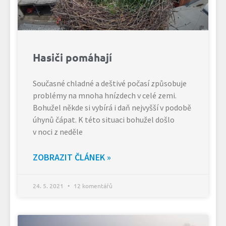
Hasiči pomáhají
Současné chladné a deštivé počasí způsobuje
problémy na mnoha hnízdech v celé zemi.
Bohužel někde si vybírá i daň nejvyšší v podobě
úhynů čápat. K této situaci bohužel došlo
v noci z neděle
ZOBRAZIT ČLÁNEK »
24. 5. 2021
12 komentářů