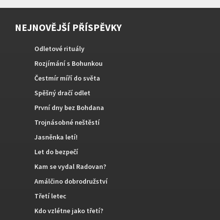
NEJNOVĚJŠÍ PŘÍSPĚVKY
Odletové rituály
Rozjímání s Bohunkou
Čestmír míří do světa
Spěšný dračí odlet
První dny bez Bohdana
Trojnásobné neštěstí
Jasněnka letí!
Let do bezpečí
Kam se vydal Radovan?
Amálčino dobrodružství
Třetí letec
Kdo vzlétne jako třetí?