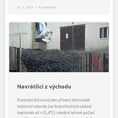
15. 5. 2021
4 komentáře
Navrátilci z východu
Poslední březnový den přinesl historické
teplotní rekordy (ve Svatoňovicích ukázal
teploměr až +22,4°C) i ideální letové počasí