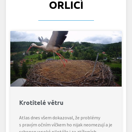
ORLICÍ
Krotitelé větru
Atlas dnes všem dokazoval, že problémy
s pravým očním víčkem ho nijak neomezují a je
schopen vysoké pilotáže i za ztížených