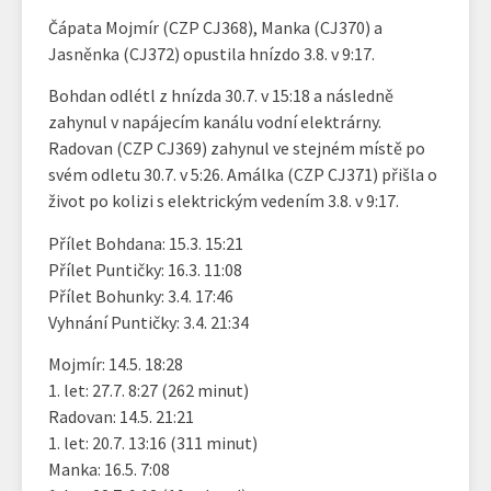
Čápata Mojmír (CZP CJ368), Manka (CJ370) a
Jasněnka (CJ372) opustila hnízdo 3.8. v 9:17.
Bohdan odlétl z hnízda 30.7. v 15:18 a následně
zahynul v napájecím kanálu vodní elektrárny.
Radovan (CZP CJ369) zahynul ve stejném místě po
svém odletu 30.7. v 5:26. Amálka (CZP CJ371) přišla o
život po kolizi s elektrickým vedením 3.8. v 9:17.
Přílet Bohdana: 15.3. 15:21
Přílet Puntičky: 16.3. 11:08
Přílet Bohunky: 3.4. 17:46
Vyhnání Puntičky: 3.4. 21:34
Mojmír: 14.5. 18:28
1. let: 27.7. 8:27 (262 minut)
Radovan: 14.5. 21:21
1. let: 20.7. 13:16 (311 minut)
Manka: 16.5. 7:08