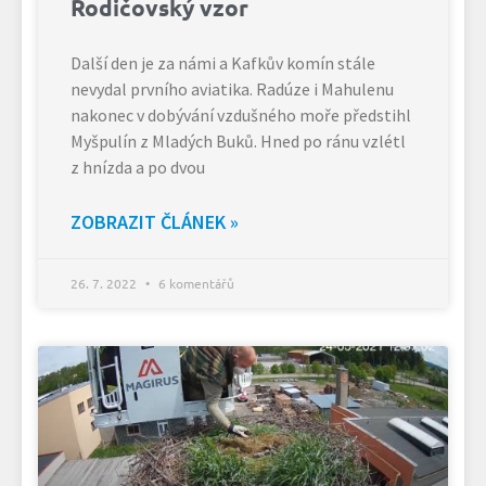
Rodičovský vzor
Další den je za námi a Kafkův komín stále
nevydal prvního aviatika. Radúze i Mahulenu
nakonec v dobývání vzdušného moře předstihl
Myšpulín z Mladých Buků. Hned po ránu vzlétl
z hnízda a po dvou
ZOBRAZIT ČLÁNEK »
26. 7. 2022
6 komentářů