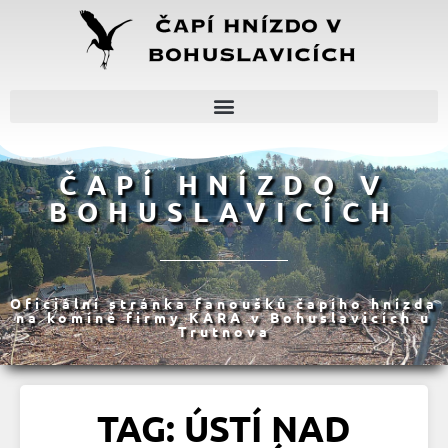
ČAPÍ HNÍZDO V
BOHUSLAVICÍCH
Oficiální stránka fanoušků čapího hnízda
na komíně firmy KARA v Bohuslavicích u
Trutnova
TAG: ÚSTÍ NAD