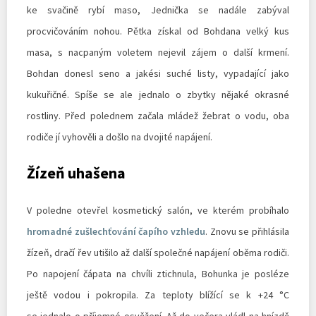
ke svačině rybí maso, Jednička se nadále zabýval
procvičováním nohou. Pětka získal od Bohdana velký kus
masa, s nacpaným voletem nejevil zájem o další krmení.
Bohdan donesl seno a jakési suché listy, vypadající jako
kukuřičné. Spíše se ale jednalo o zbytky nějaké okrasné
rostliny. Před polednem začala mládež žebrat o vodu, oba
rodiče jí vyhověli a došlo na dvojité napájení.
Žízeň uhašena
V poledne otevřel kosmetický salón, ve kterém probíhalo
hromadné zušlechťování čapího vzhledu
. Znovu se přihlásila
žízeň, dračí řev utišilo až další společné napájení oběma rodiči.
Po napojení čápata na chvíli ztichnula, Bohunka je posléze
ještě vodou i pokropila. Za teploty blížící se k +24 °C
se jednalo o příjemné osvěžení. Až do večera vládl na hnízdě