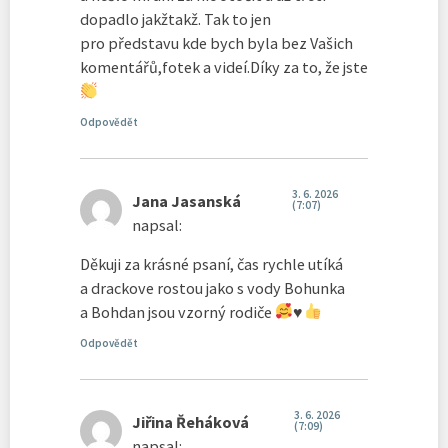
dopadlo jakžtakž. Tak to jen
pro představu kde bych byla bez Vašich
komentářů,fotek a videí.Díky za to, že jste
Odpovědět
3. 6. 2026
Jana Jasanská
(7:07)
napsal:
Děkuji za krásné psaní, čas rychle utíká
a drackove rostou jako s vody Bohunka
a Bohdan jsou vzorný rodiče
♥️
Odpovědět
3. 6. 2026
Jiřina Řeháková
(7:09)
napsal: