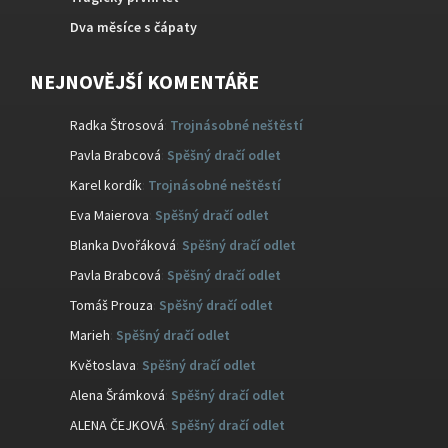
Dva měsíce s čápaty
NEJNOVĚJŠÍ KOMENTÁŘE
Radka Štrosová
:
Trojnásobné neštěstí
Pavla Brabcová
:
Spěšný dračí odlet
Karel kordík
:
Trojnásobné neštěstí
Eva Maierova
:
Spěšný dračí odlet
Blanka Dvořáková
:
Spěšný dračí odlet
Pavla Brabcová
:
Spěšný dračí odlet
Tomáš Prouza
:
Spěšný dračí odlet
Marieh
:
Spěšný dračí odlet
Květoslava
:
Spěšný dračí odlet
Alena Šrámková
:
Spěšný dračí odlet
ALENA ČEJKOVÁ
:
Spěšný dračí odlet