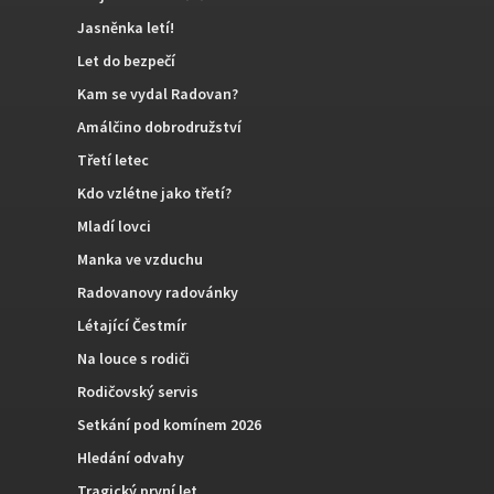
Jasněnka letí!
Let do bezpečí
Kam se vydal Radovan?
Amálčino dobrodružství
Třetí letec
Kdo vzlétne jako třetí?
Mladí lovci
Manka ve vzduchu
Radovanovy radovánky
Létající Čestmír
Na louce s rodiči
Rodičovský servis
Setkání pod komínem 2026
Hledání odvahy
Tragický první let