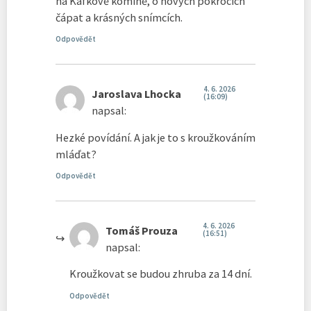
na Kafkově komíně, o nových pokrocích
čápat a krásných snímcích.
Odpovědět
4. 6. 2026
Jaroslava Lhocka
(16:09)
napsal:
Hezké povídání. A jak je to s kroužkováním
mláďat?
Odpovědět
4. 6. 2026
Tomáš Prouza
(16:51)
napsal:
Kroužkovat se budou zhruba za 14 dní.
Odpovědět