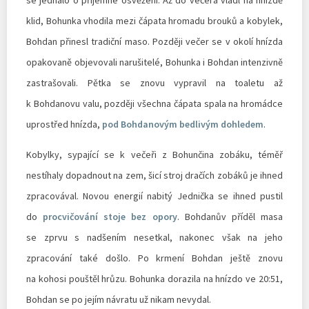
klid, Bohunka vhodila mezi čápata hromadu brouků a kobylek,
Bohdan přinesl tradiční maso. Později večer se v okolí hnízda
opakovaně objevovali narušitelé, Bohunka i Bohdan intenzivně
zastrašovali. Pětka se znovu vypravil na toaletu až
k Bohdanovu valu, později všechna čápata spala na hromádce
uprostřed hnízda,
pod Bohdanovým bedlivým dohledem
.
Kobylky, sypající se k večeři z Bohunčina zobáku, téměř
nestíhaly dopadnout na zem, šicí stroj dračích zobáků je ihned
zpracovával. Novou energií nabitý Jednička se ihned pustil
do
procvičování stoje bez opory
. Bohdanův příděl masa
se zprvu s nadšením nesetkal, nakonec však na jeho
zpracování také došlo. Po krmení Bohdan ještě znovu
na kohosi pouštěl hrůzu. Bohunka dorazila na hnízdo ve 20:51,
Bohdan se po jejím návratu už nikam nevydal.