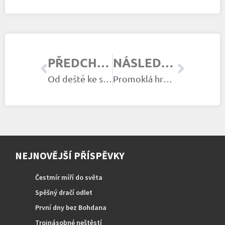
PŘEDCHOZÍ ČLÁNEK
NÁSLEDUJÍCÍ ČLÁNEK
Od deště ke slunci
Promoklá hromádka
NEJNOVĚJŠÍ PŘÍSPĚVKY
Čestmír míří do světa
Spěšný dračí odlet
První dny bez Bohdana
Trojnásobné neštěstí