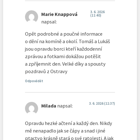
3. 6. 2026
Marie Knappová
(11:40)
napsal:
Opět podrobné a poučné informace
o dění na komíně a okolí. Tomáš a Lukáš
jsou opravdu borci kteří každodenní
zprávou a fotkami dokážou potěšit
a zpříjemnit den. Velké díky a spousty
pozdravů z Ostravy
Odpovědět
3. 6. 2026 (12:37)
Milada
napsal:
Opravdu hezké ačtení a každý den. Nikdy
mě nenapadlo jak se čápy a snad i jiné
ptactvo krásně stará o své ratolesti. A jak