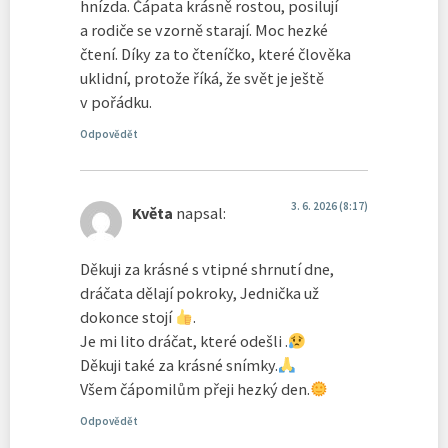
hnízda. Čápata krásně rostou, posilují
a rodiče se vzorně starají. Moc hezké
čtení. Díky za to čteníčko, které člověka
uklidní, protože říká, že svět je ještě
v pořádku.
Odpovědět
3. 6. 2026 (8:17)
Květa
napsal:
Děkuji za krásné s vtipné shrnutí dne,
dráčata dělají pokroky, Jednička už
dokonce stojí
.
Je mi lito dráčat, které odešli .
Děkuji také za krásné snímky.
Všem čápomilům přeji hezký den.
Odpovědět