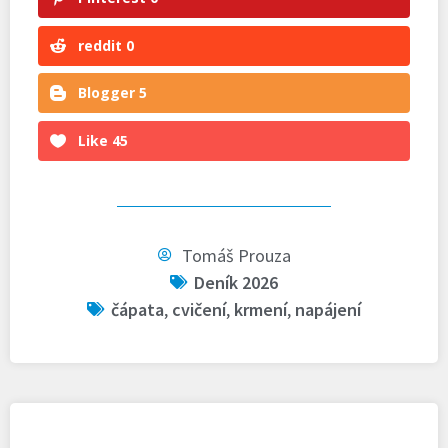
reddit
0
Blogger
5
Like
45
Tomáš Prouza
Deník 2026
čápata
,
cvičení
,
krmení
,
napájení