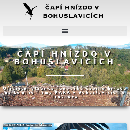
ČAPÍ HNÍZDO V
BOHUSLAVICÍCH
Oficiální stránka fanoušků čapího hnízda
na komíně firmy KARA v Bohuslavicích u
Trutnova