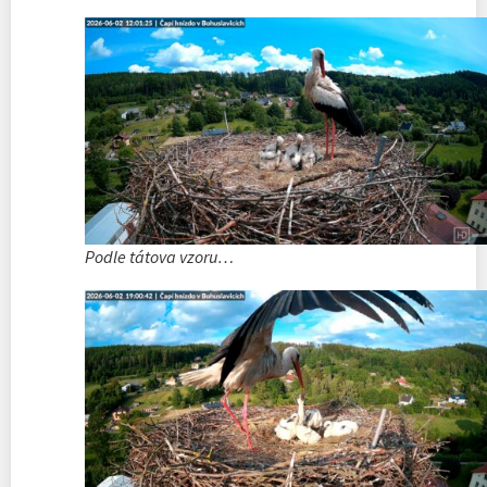
Podle tátova vzoru…