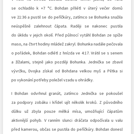
se ochladilo k +7 °C. Bohdan přilétl v úterý večer domů
ve 21:36 a pustil se do peříčkúry, zatímco se Bohunka snažila
neúspěšně zalehnout čápata. Raději se nakonec pustila
do úklidu v jejich okolí. Před půlnocí vytáhl Bohdan ze spíže
maso, na čtvrt hodiny mládež zakryl. Bohunka nadále pečovala
o pořádek, Bohdan odlétl z hnízda ve 4:17. Vrátil se s senem
a žížalami, stejně jako později Bohunka. Jednička se zbavil
vývržku, Dvojka získal od Bohdana velkou myš a Pětka si
po vykonání potřeby poležel vzadu u ohrádky.
I Bohdan odvrhnul granát, zatímco Jednička se pokoušel
za podpory zobáku i křídel ujít několik kroků. Z původního
důlku už zbyla pouze mělká mísa, umožňující čápatům
aktivnější pohyb. V ranním slunci dráčata odpočívala u valu
před kamerou, občas se pustila do peříčkúry. Bohdan donesl