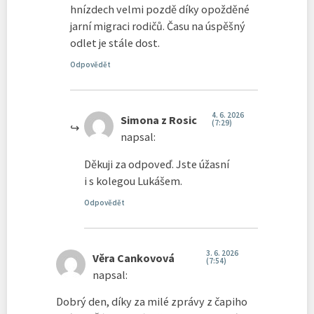
hnízdech velmi pozdě díky opožděné
jarní migraci rodičů. Času na úspěšný
odlet je stále dost.
Odpovědět
4. 6. 2026
Simona z Rosic
(7:29)
napsal:
Děkuji za odpoveď. Jste úžasní
i s kolegou Lukášem.
Odpovědět
3. 6. 2026
Věra Cankovová
(7:54)
napsal:
Dobrý den, díky za milé zprávy z čapiho