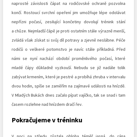
naprosté závislosti čápat na rodičovské ochraně pozvolna
končí. Rostoucí svrchní opeření jim umožňuje lépe odolávat
nepřízni počasí, zesilující končetiny dovolují trénink stání
a chůze. Nejmladší čápě je proti ostatním stále výrazně menší,
zvládá však získat si svůj díl potravy a zjevně neslábne. Péče
rodičů o veškeré potomstvo je navíc stále příkladná. Před
námi se nyní nachází období proměnlivého počasí, které
mladé čápy důkladně vyzkouší. Nebudu se již nadále tolik
zabývat krmením, které je pestré a probíhá zhruba v intervalu
dvou hodin, spíše se zaměřím na zajímavé události na hnízdě.
V Mladých Bukách dnes začalo pípat vajíčko, tak se snad i tam
časem rozlehne nad hnízdem dračí řev.
Pokračujeme v tréninku
V noci na středu zůstala obloha téměř jasná, do rána