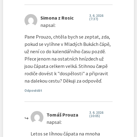
3. 6. 2026
Simona z Rosic
(7:37)
napsal:
Pane Prouzo, chtěla bych se zeptat, zda,
pokud se vylíhne v Mladých Bukách čápě,
už není co do kalendářního času pozdě.
Přece jenom na ostatních hnízdech už
jsou čápata celkem velká. Stihnou čæpě
rodiče dovést k "dospělosti" a připravit
na dalekou cestu? Děkuji za odpověď.
Odpovědět
3. 6. 2026
Tomáš Prouza
(10:05)
napsal:
Letos se líhnou čápata na mnoha