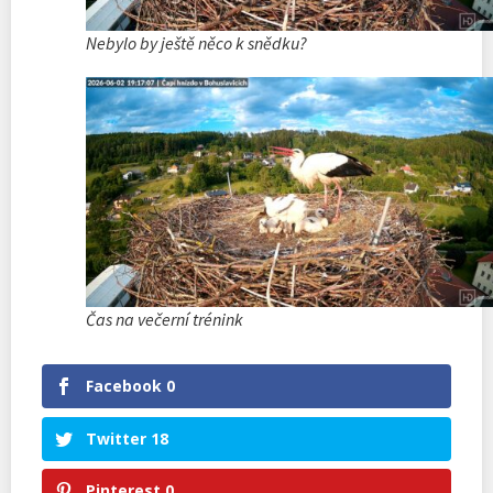
Nebylo by ještě něco k snědku?
Čas na večerní trénink
Facebook
0
Twitter
18
Pinterest
0