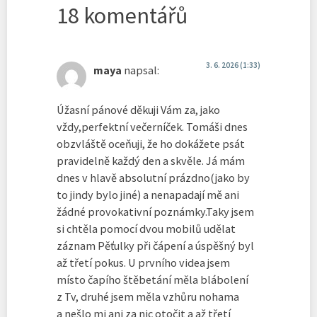
18 komentářů
3. 6. 2026 (1:33)
maya
napsal:
Úžasní pánové děkuji Vám za, jako
vždy,perfektní večerníček. Tomáši dnes
obzvláště oceňuji, že ho dokážete psát
pravidelně každý den a skvěle. Já mám
dnes v hlavě absolutní prázdno(jako by
to jindy bylo jiné) a nenapadají mě ani
žádné provokativní poznámky.Taky jsem
si chtěla pomocí dvou mobilů udělat
záznam Pěťulky při čápení a úspěšný byl
až třetí pokus. U prvního videa jsem
místo čapího štěbetání měla blábolení
z Tv, druhé jsem měla vzhůru nohama
a nešlo mi ani za nic otočit a až třetí