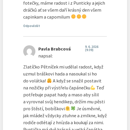
fotečky, máme radost i z Punticky a jejich
dráčků ať se všem daří krásný den všem
capinkam a capomilum
Odpovědět
9. 6. 2026
Pavla Brabcová
(9:39)
napsal:
Zlatíčko Pětníček mi udělal radost, když
uzmul bráškovi hada a nasoukal si ho
do volátka!
A když se snažil postavit
na nožičky při výstřelu čapánečku
Teď
potřebuje papat hady a maso aby sílil
a vyrovnal svůj hendikep, držím mu pěsti
pro štěstí, bobíškovi
Je úsměvné,
jak mládež vždycky ztuhne a zmlkne, když
rodiče odlétají z hnízda a koukají za nimi.
Puntička má dvě krásná a velká čapátka,