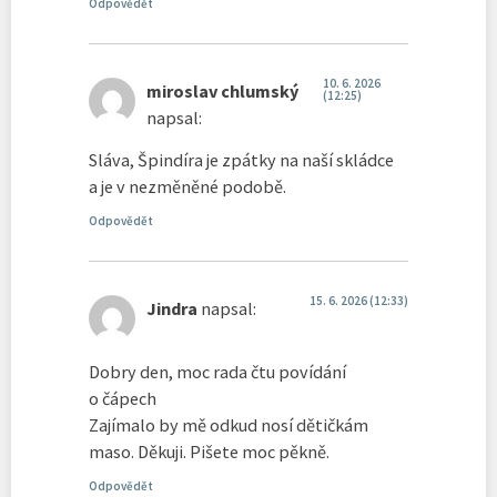
Odpovědět
10. 6. 2026
miroslav chlumský
(12:25)
napsal:
Sláva, Špindíra je zpátky na naší skládce
a je v nezměněné podobě.
Odpovědět
15. 6. 2026 (12:33)
Jindra
napsal:
Dobry den, moc rada čtu povídání
o čápech
Zajímalo by mě odkud nosí dětičkám
maso. Děkuji. Pišete moc pěkně.
Odpovědět