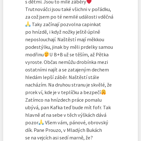
s dětmi. Jsou to milé záběry
Trutnováčci jsou také všichni v pořádku,
za což jsem po té nemilé události vděčná
Taky začínají pozvolna capinkat
po hnízdě, i když nožky ještě úplně
neposlouchají. Naštěstí mají měkkou
podestýlku, jinak by měli prdelky samou
modřinu
U B+B už se těším, až Pětka
vyroste. Občas nemůžu drobínka mezi
ostatními najít a se zatajeným dechem
hledám lepší záběr. Naštěstí stále
nacházím. Na druhou stranu je skvělé, že
prcek ví, kde je v teplíčku a bezpečí
Zatímco na hnízdech práce pomalu
ubývá, pan Kafka teď bude mít fofr. Tak
hlavně ať na sebe v těch výškách dává
pozor
Všem vám, pánové, obrovský
dík. Pane Prouzo, v Mladých Bukách
se na vejcích asi sedí marně, že?