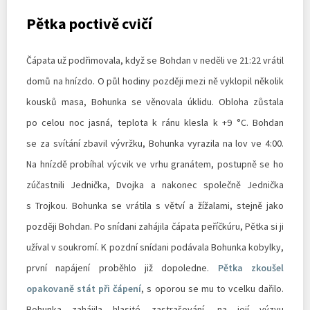
Pětka poctivě cvičí
Čápata už podřimovala, když se Bohdan v neděli ve 21:22 vrátil
domů na hnízdo. O půl hodiny později mezi ně vyklopil několik
kousků masa, Bohunka se věnovala úklidu. Obloha zůstala
po celou noc jasná, teplota k ránu klesla k +9 °C. Bohdan
se za svítání zbavil vývržku, Bohunka vyrazila na lov ve 4:00.
Na hnízdě probíhal výcvik ve vrhu granátem, postupně se ho
zúčastnili Jednička, Dvojka a nakonec společně Jednička
s Trojkou. Bohunka se vrátila s větví a žížalami, stejně jako
později Bohdan. Po snídani zahájila čápata peříčkúru, Pětka si ji
užíval v soukromí. K pozdní snídani podávala Bohunka kobylky,
první napájení proběhlo již dopoledne.
Pětka zkoušel
opakovaně stát při čápení
, s oporou se mu to vcelku dařilo.
Bohunka zahájila hlasité zastrašování, na její výzvu