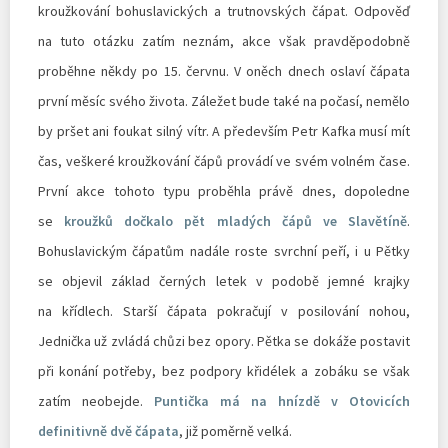
kroužkování bohuslavických a trutnovských čápat. Odpověď
na tuto otázku zatím neznám, akce však pravděpodobně
proběhne někdy po 15. červnu. V oněch dnech oslaví čápata
první měsíc svého života. Záležet bude také na počasí, nemělo
by pršet ani foukat silný vítr. A především Petr Kafka musí mít
čas, veškeré kroužkování čápů provádí ve svém volném čase.
První akce tohoto typu proběhla právě dnes, dopoledne
se
kroužků dočkalo pět mladých čápů ve Slavětíně
.
Bohuslavickým čápatům nadále roste svrchní peří, i u Pětky
se objevil základ černých letek v podobě jemné krajky
na křídlech. Starší čápata pokračují v posilování nohou,
Jednička už zvládá chůzi bez opory. Pětka se dokáže postavit
při konání potřeby, bez podpory křidélek a zobáku se však
zatím neobejde.
Puntička má na hnízdě v Otovicích
definitivně dvě čápata
, již poměrně velká.