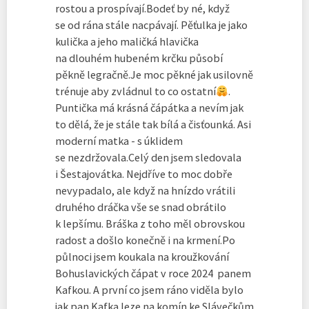
rostou a prospívají.Bodeť by né, když
se od rána stále nacpávají. Pěťulka je jako
kulička a jeho maličká hlavička
na dlouhém hubeném krčku působí
pěkně legračně.Je moc pěkné jak usilovně
trénuje aby zvládnul to co ostatní
.
Puntička má krásná čápátka a nevím jak
to dělá, že je stále tak bílá a čisťounká. Asi
moderní matka - s úklidem
se nezdržovala.Celý den jsem sledovala
i Šestajovátka. Nejdříve to moc dobře
nevypadalo, ale když na hnízdo vrátili
druhého dráčka vše se snad obrátilo
k lepšímu. Bráška z toho měl obrovskou
radost a došlo konečně i na krmení.Po
půlnoci jsem koukala na kroužkování
Bohuslavických čápat v roce 2024 panem
Kafkou. A první co jsem ráno viděla bylo
jak pan Kafka leze na komín ke Slávečkům