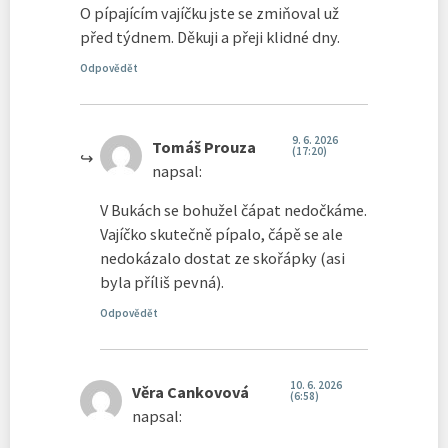
O pípajícím vajíčku jste se zmiňoval už
před týdnem. Děkuji a přeji klidné dny.
Odpovědět
9. 6. 2026
Tomáš Prouza
(17:20)
napsal:
V Bukách se bohužel čápat nedočkáme.
Vajíčko skutečně pípalo, čápě se ale
nedokázalo dostat ze skořápky (asi
byla příliš pevná).
Odpovědět
10. 6. 2026
Věra Cankovová
(6:58)
napsal: