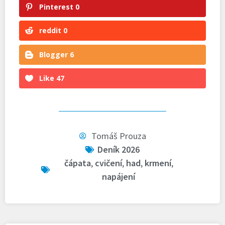
Pinterest
0
reddit
0
Blogger
6
Like
47
Tomáš Prouza
Deník 2026
čápata
,
cvičení
,
had
,
krmení
,
napájení