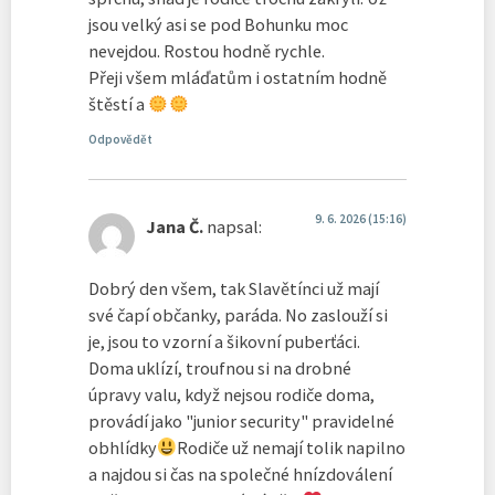
jsou velký asi se pod Bohunku moc
nevejdou. Rostou hodně rychle.
Přeji všem mláďatům i ostatním hodně
štěstí a
Odpovědět
9. 6. 2026 (15:16)
Jana Č.
napsal:
Dobrý den všem, tak Slavětínci už mají
své čapí občanky, paráda. No zaslouží si
je, jsou to vzorní a šikovní puberťáci.
Doma uklízí, troufnou si na drobné
úpravy valu, když nejsou rodiče doma,
provádí jako "junior security" pravidelné
obhlídky
Rodiče už nemají tolik napilno
a najdou si čas na společné hnízdoválení