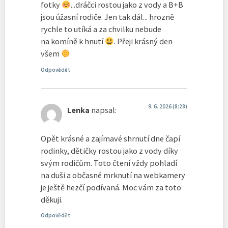
fotky
...dráčci rostou jako z vody a B+B
jsou úžasní rodiče. Jen tak dál... hrozně
rychle to utíká a za chvilku nebude
na komíně k hnutí
. Přeji krásný den
všem
Odpovědět
9. 6. 2026 (8:28)
Lenka
napsal:
Opět krásné a zajímavé shrnutí dne čapí
rodinky, dětičky rostou jako z vody díky
svým rodičům. Toto čtení vždy pohladí
na duši a občasné mrknutí na webkamery
je ještě hezčí podívaná. Moc vám za toto
děkuji.
Odpovědět