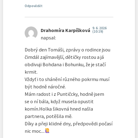
Odpovědět
9. 6. 2026
Drahomíra Karpíšková
(10:19)
napsal:
Dobrý den Tomáši, zprávy o rodince jsou
čimdál zajímavější, dětičky rostou a já
obdivuji Bohdana i Bohunku, že je stačí
krmit.
Vždyť i to shánění různého pokrmu musí
být hodně náročné.
Mám radost i z Puntičcky, hodně jsem
se o ní bála, když musela opustit
komín.Holka šikovná hned našla
partnera, potěšila mě.
Díky a přeji klidné dny, předpovědi počasí
nic moc....