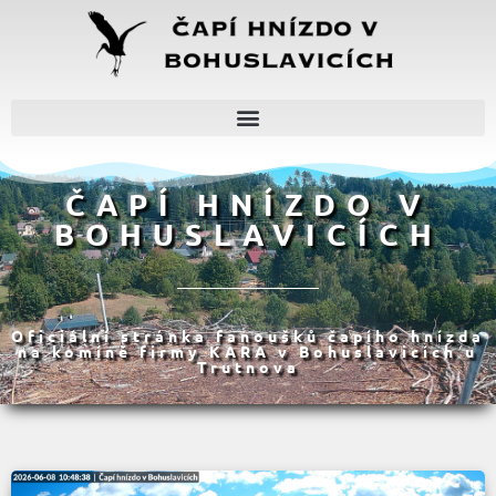
ČAPÍ HNÍZDO V
BOHUSLAVICÍCH
Oficiální stránka fanoušků čapího hnízda
na komíně firmy KARA v Bohuslavicích u
Trutnova