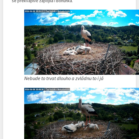
se překvapivě zapojila i Bohunka.
Nebude to trvat dlouho a zvládnu to i já