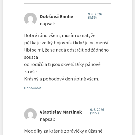
9. 6. 2026
Dobšová Emilie
(8:56)
napsal:
Dobré ráno všem, musím uznat, že
pětka je velký bojovník i když je nejmenší
líbí se mi, že se nedá odstrčit od žádného
sousta
od rodičů a ti jsou skvělí. Díky pánové
za vše.
Krásný a pohodový den úplně všem.
Odpovědět
9. 6. 2026
Vlastislav Martínek
(9:22)
napsal:
Moc díky za krásné zprávičky a úžasné