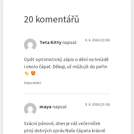
20 komentářů
8. 6. 2026 (22:58)
Teta Kitty
napsal:
Opět optimistický zápis o dění na hnízdě
i okolo čápat. Děkuji, už můžu jít do peřin
Odpovědět
8. 6. 2026 (23:16)
maya
napsal:
Vzácní pánové, dnes je váš večerníček
plný dobrých zpráv.Naše čápata krásně