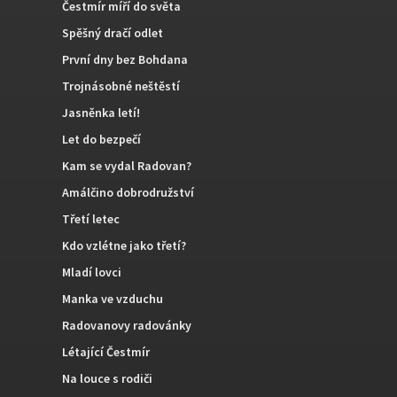
Čestmír míří do světa
Spěšný dračí odlet
První dny bez Bohdana
Trojnásobné neštěstí
Jasněnka letí!
Let do bezpečí
Kam se vydal Radovan?
Amálčino dobrodružství
Třetí letec
Kdo vzlétne jako třetí?
Mladí lovci
Manka ve vzduchu
Radovanovy radovánky
Létající Čestmír
Na louce s rodiči