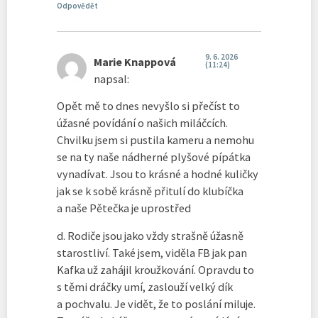
Odpovědět
9. 6. 2026
Marie Knappová
(11:24)
napsal:
Opět mě to dnes nevyšlo si přečíst to
úžasné povídání o našich miláčcích.
Chvilku jsem si pustila kameru a nemohu
se na ty naše nádherné plyšové pípátka
vynadívat. Jsou to krásné a hodné kuličky
jak se k sobě krásně přitulí do klubíčka
a naše Pětečka je uprostřed
d. Rodiče jsou jako vždy strašně úžasně
starostliví. Také jsem, viděla FB jak pan
Kafka už zahájil kroužkování. Opravdu to
s těmi dráčky umí, zaslouží velký dík
a pochvalu. Je vidět, že to poslání miluje.