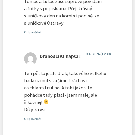
Tomáš a Lukáš zase suprové povídání
a fotky s popiskama. Přeji krásný
sluníčkový den na komín i pod něj ze
sluníčkové Ostravy
Odpovědět
9. 6. 2026 (12:39)
Drahoslava
napsal:
Ten pětka je ale drak, takového velkého
hada uzmul staršímu bráchovi
a schlamstnul ho. A tak i jako v té
pohádce tady platí - jsem malej,ale
šikovnej!
Díky za vše.
Odpovědět