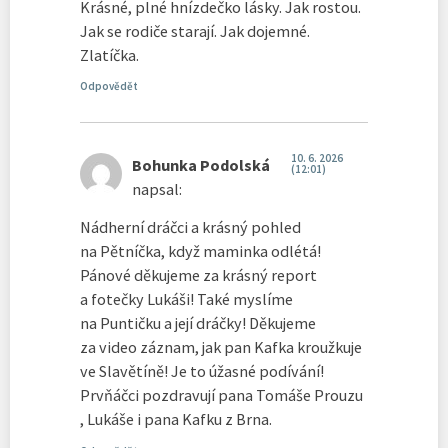
Krásné, plné hnízdečko lásky. Jak rostou.
Jak se rodiče starají. Jak dojemné.
Zlatíčka.
Odpovědět
10. 6. 2026
Bohunka Podolská
(12:01)
napsal:
Nádherní dráčci a krásný pohled
na Pětníčka, když maminka odlétá!
Pánové děkujeme za krásný report
a fotečky Lukáši! Také myslíme
na Puntičku a její dráčky! Děkujeme
za video záznam, jak pan Kafka kroužkuje
ve Slavětíně! Je to úžasné podívání!
Prvňáčci pozdravují pana Tomáše Prouzu
, Lukáše i pana Kafku z Brna.