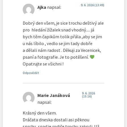
9. 6. 2026 (13:49)
Ajka
napsal:
Dobrý den všem, je sice trochu deštivý ale
pro hledání žížalek snad vhodný..... já
bych těm čapikům tolik přála ,aby se jim
u nás líbilo , vedlo se jim tady dobře
a dělali nám radost . Děkuji za Vecenicek,
psaní a fotografie. Je to potěšení.
Opatrujte se všichni !
Odpovědět
9. 6. 2026
Marie Janáková
(15:16)
napsal:
Krásný den všem.
Dráčata dneska dostali asi pěknou
sprchu, snad je rodiče trochu zakryli. Už