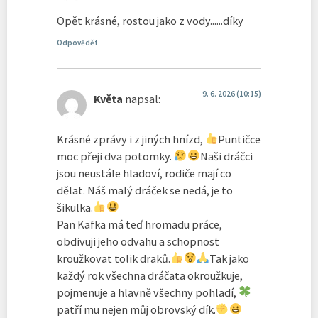
Opět krásné, rostou jako z vody......díky
Odpovědět
9. 6. 2026 (10:15)
Květa
napsal:
Krásné zprávy i z jiných hnízd,
Puntičce
moc přeji dva potomky.
Naši dráčci
jsou neustále hladoví, rodiče mají co
dělat. Náš malý dráček se nedá, je to
šikulka.
Pan Kafka má teď hromadu práce,
obdivuji jeho odvahu a schopnost
kroužkovat tolik draků.
Tak jako
každý rok všechna dráčata okroužkuje,
pojmenuje a hlavně všechny pohladí,
patří mu nejen můj obrovský dík.