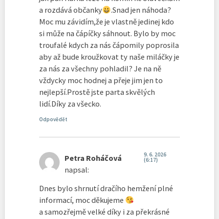
a rozdává občanky
.Snad jen náhoda?
Moc mu závidím,že je vlastně jedinej kdo
si může na čápíčky sáhnout. Bylo by moc
troufalé kdych za nás čápomily poprosila
aby až bude kroužkovat ty naše miláčky je
za nás za všechny pohladil? Je na ně
vždycky moc hodnej a přeje jim jen to
nejlepší.Prostě jste parta skvělých
lidí.Díky za všecko.
Odpovědět
9. 6. 2026
Petra Roháčová
(6:17)
napsal:
Dnes bylo shrnutí dračího hemžení plné
informací, moc děkujeme
a samozřejmě velké díky i za překrásné