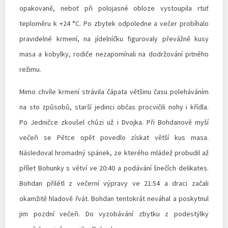
opakovaně, neboť při polojasné obloze vystoupila rtuť
teploměru k +24 °C. Po zbytek odpoledne a večer probíhalo
pravidelné krmení, na jídelníčku figurovaly převážně kusy
masa a kobylky, rodiče nezapomínali na dodržování pitného
režimu.
Mimo chvíle krmení strávila čápata většinu času poleháváním
na sto způsobů, starší jedinci občas procvičili nohy i křídla.
Po Jedničce zkoušel chůzi už i Dvojka. Při Bohdanově myší
večeři se Pětce opět povedlo získat větší kus masa.
Následoval hromadný spánek, ze kterého mládež probudil až
přílet Bohunky s větví ve 20:40 a podávání šnečích delikates.
Bohdan přilétl z večerní výpravy ve 21:54 a draci začali
okamžitě hladově řvát. Bohdan tentokrát neváhal a poskytnul
jim pozdní večeři. Do vyzobávání zbytku z podestýlky