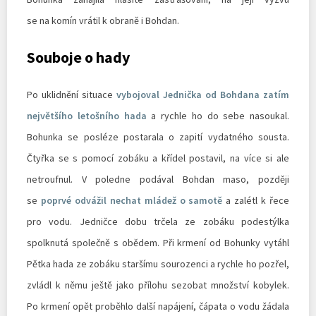
se na komín vrátil k obraně i Bohdan.
Souboje o hady
Po uklidnění situace
vybojoval Jednička od Bohdana zatím
největšího letošního hada
a rychle ho do sebe nasoukal.
Bohunka se posléze postarala o zapití vydatného sousta.
Čtyřka se s pomocí zobáku a křídel postavil, na více si ale
netroufnul. V poledne podával Bohdan maso, později
se
poprvé odvážil nechat mládež o samotě
a zalétl k řece
pro vodu. Jedničce dobu trčela ze zobáku podestýlka
spolknutá společně s obědem. Při krmení od Bohunky vytáhl
Pětka hada ze zobáku staršímu sourozenci a rychle ho pozřel,
zvládl k němu ještě jako přílohu sezobat množství kobylek.
Po krmení opět proběhlo další napájení, čápata o vodu žádala