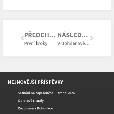
PŘEDCHOZÍ ČLÁNEK
NÁSLEDUJÍCÍ ČLÁNEK
První kroky
V Bohdanově péči
NEJNOVĚJŠÍ PŘÍSPĚVKY
Setkání na čapí loučce 1. srpna 2026
Odletové rituály
Rozjímání s Bohunkou