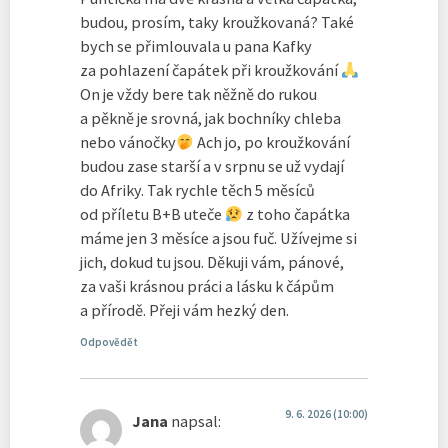
budou, prosím, taky kroužkovaná? Také
bych se přimlouvala u pana Kafky
za pohlazení čapátek při kroužkování
On je vždy bere tak něžně do rukou
a pěkně je srovná, jak bochníky chleba
nebo vánočky
Ach jo, po kroužkování
budou zase starší a v srpnu se už vydají
do Afriky. Tak rychle těch 5 měsíců
od příletu B+B uteče
z toho čapátka
máme jen 3 měsíce a jsou fuč. Užívejme si
jich, dokud tu jsou. Děkuji vám, pánové,
za vaši krásnou práci a lásku k čápům
a přírodě. Přeji vám hezký den.
Odpovědět
9. 6. 2026 (10:00)
Jana
napsal: