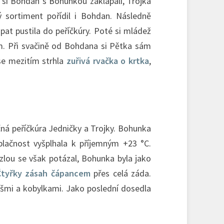
0 si Bohdan s Bohunkou zaklapali, Trojka
ý sortiment pořídil i Bohdan. Následně
pat pustila do peříčkúry. Poté si mládež
m. Při svačině od Bohdana si Pětka sám
se mezitím strhla
zuřivá rvačka o krtka
,
ná peříčkúra Jedničky a Trojky. Bohunka
blačnost vyšplhala k příjemným +23 °C.
zlou se však potázal, Bohunka byla jako
Čtyřky zásah čápancem
přes celá záda.
yšmi a kobylkami. Jako poslední dosedla