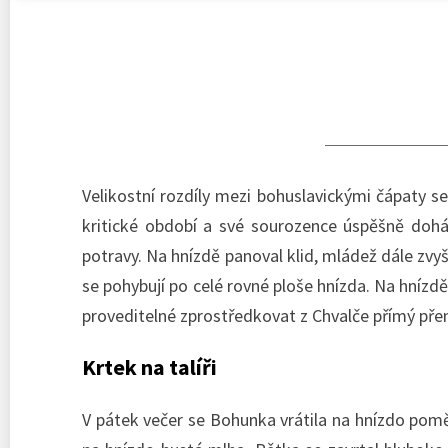
Velikostní rozdíly mezi bohuslavickými čápaty s
kritické období a své sourozence úspěšně dohán
potravy. Na hnízdě panoval klid, mládež dále zvy
se pohybují po celé rovné ploše hnízda. Na hnízd
proveditelné zprostředkovat z Chvalče přímý př
Krtek na talíři
V pátek večer se Bohunka vrátila na hnízdo poměr