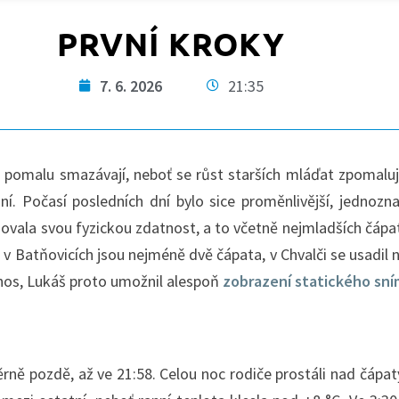
PRVNÍ KROKY
7. 6. 2026
21:35
e pomalu smazávají, neboť se růst starších mláďat zpomaluj
í. Počasí posledních dní bylo sice proměnlivější, jednozna
šovala svou fyzickou zdatnost, a to včetně nejmladších čápat
ě v Batňovicích jsou nejméně dvě čápata, v Chvalči se usadil
enos, Lukáš proto umožnil alespoň
zobrazení statického sn
ně pozdě, až ve 21:58. Celou noc rodiče prostáli nad čápaty,