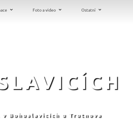
mace
Foto a video
Ostatní
SLAVICÍCH
 v Bohuslavicích u Trutnova