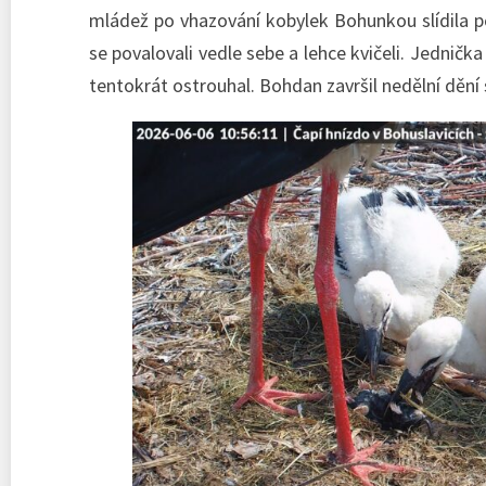
mládež po vhazování kobylek Bohunkou slídila p
se povalovali vedle sebe a lehce kvičeli. Jednič
tentokrát ostrouhal. Bohdan završil nedělní dění