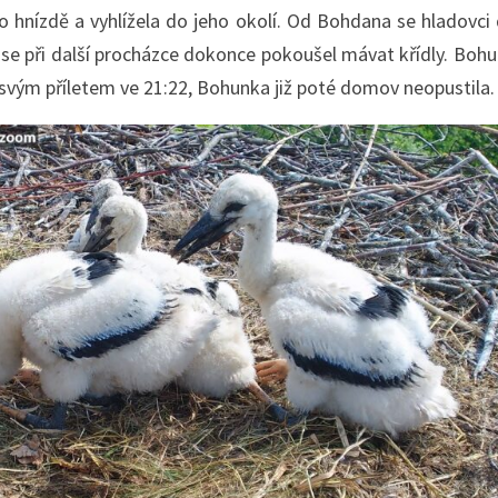
o hnízdě a vyhlížela do jeho okolí. Od Bohdana se hladovci
ka se při další procházce dokonce pokoušel mávat křídly. Bo
 svým příletem ve 21:22, Bohunka již poté domov neopustila.