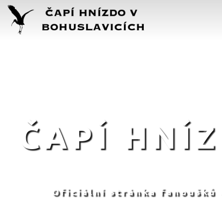
ČAPÍ HNÍ
Oficiální stránka fanoušků