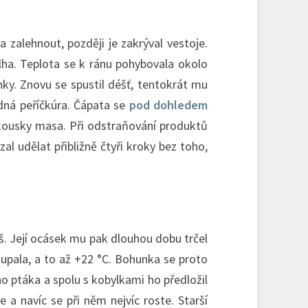
a zalehnout, později je zakrýval vestoje.
mlha. Teplota se k ránu pohybovala okolo
nky. Znovu se spustil déšť, tentokrát mu
adná peříčkúra. Čápata se
pod dohledem
 kousky masa. Při odstraňování produktů
al udělat přibližně čtyři kroky bez toho,
. Její ocásek mu pak dlouhou dobu trčel
oupala, a to až +22 °C. Bohunka se proto
ho ptáka a spolu s kobylkami ho předložil
 a navíc se při něm nejvíc roste. Starší