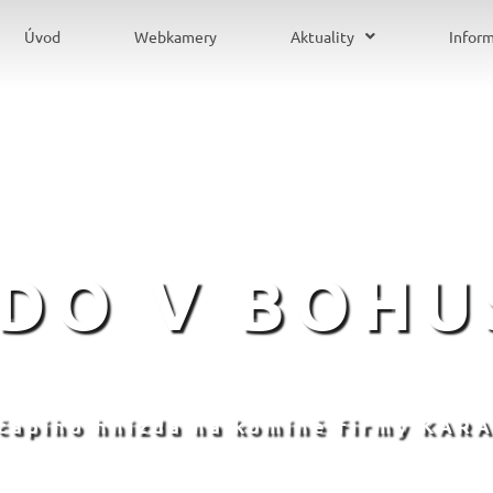
Úvod
Webkamery
Aktuality
Infor
ZDO V BOHU
 čapího hnízda na komíně firmy KARA