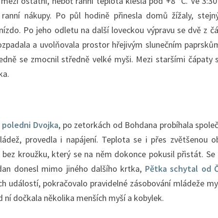
mezi ostatní, neboť ranní teplota klesla pod +8 °C. Ve 3:3
ranní nákupy. Po půl hodině přinesla domů žížaly, stejn
nízdo. Po jeho odletu na další loveckou výpravu se dvě z čá
ozpadala a uvolňovala prostor hřejivým slunečním paprsků
edně se zmocnil středně velké myši. Mezi staršími čápaty 
ka.
 poledni Dvojka
, po zetorkách od Bohdana probíhala společ
ládež, provedla i napájení. Teplota se i přes zvětšenou o
 bez kroužku, který se na něm dokonce pokusil přistát. Se 
dan donesl mimo jiného dalšího krtka,
Pětka schytal od 
ch událostí, pokračovalo pravidelné zásobování mládeže m
d ní dočkala několika menších myší a kobylek.