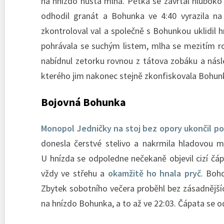
na hnízdo hustá mlha. Pětka se zavrtal hluboko 
odhodil granát a Bohunka ve 4:40 vyrazila na 
zkontroloval val a společně s Bohunkou uklidil h
pohrávala se suchým listem, mlha se mezitím r
nabídnul zetorku rovnou z tátova zobáku a násl
kterého jim nakonec stejně zkonfiskovala Bohun
Bojovná Bohunka
Monopol Jedničky na stoj bez opory ukončil po
donesla čerstvé stelivo a nakrmila hladovou m
U hnízda se odpoledne nečekaně objevil cizí čáp
vždy ve střehu a
okamžitě ho hnala pryč
. Boh
Zbytek sobotního večera proběhl bez zásadnější
na hnízdo Bohunka, a to až ve 22:03. Čápata se o