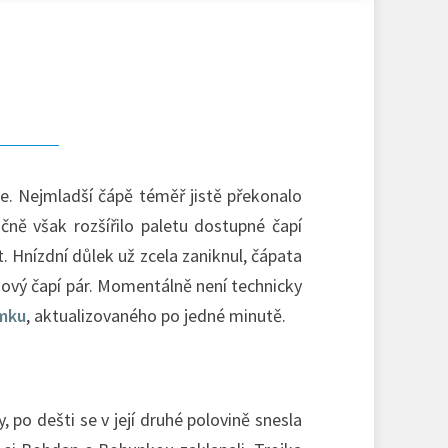
e. Nejmladší čápě téměř jistě překonalo
čně však rozšířilo paletu dostupné čapí
. Hnízdní důlek už zcela zaniknul, čápata
 nový čapí pár. Momentálně není technicky
ímku
, aktualizovaného po jedné minutě.
 po dešti se v její druhé polovině snesla