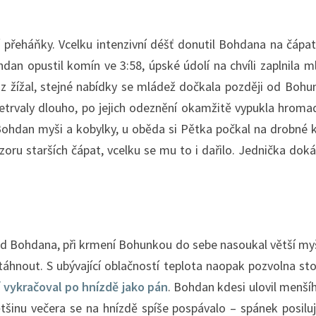
í přeháňky. Vcelku intenzivní déšť donutil Bohdana na čápat
hdan opustil komín ve 3:58, úpské údolí na chvíli zaplnila 
í z žížal, stejné nabídky se mládež dočkala později od Bohu
 netrvaly dlouho, po jejich odeznění okamžitě vypukla hrom
l Bohdan myši a kobylky, u oběda si Pětka počkal na drobné
ru starších čápat, vcelku se mu to i dařilo. Jednička dokáz
d Bohdana, při krmení Bohunkou do sebe nasoukal větší myš
táhnout. S ubývající oblačností teplota naopak pozvolna st
í vykračoval po hnízdě jako pán
. Bohdan kdesi ulovil menší
tšinu večera se na hnízdě spíše pospávalo – spánek posiluje