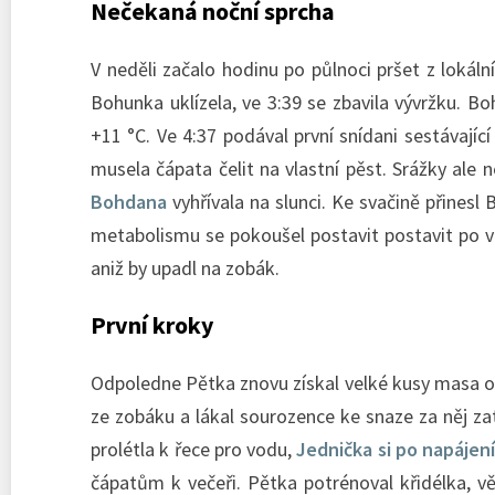
Nečekaná noční sprcha
V neděli začalo hodinu po půlnoci pršet z lokáln
Bohunka uklízela, ve 3:39 se zbavila vývržku. Bo
+11 °C. Ve 4:37 podával první snídani sestávajíc
musela čápata čelit na vlastní pěst. Srážky ale
Bohdana
vyhřívala na slunci. Ke svačině přines
metabolismu se pokoušel postavit postavit po vzo
aniž by upadl na zobák.
První kroky
Odpoledne Pětka znovu získal velké kusy masa o
ze zobáku a lákal sourozence ke snaze za něj za
prolétla k řece pro vodu,
Jednička si po napájen
čápatům k večeři. Pětka potrénoval křidélka, vě