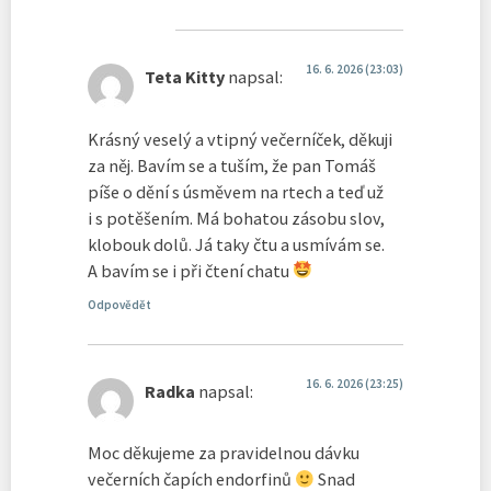
16. 6. 2026 (23:03)
Teta Kitty
napsal:
Krásný veselý a vtipný večerníček, děkuji
za něj. Bavím se a tuším, že pan Tomáš
píše o dění s úsměvem na rtech a teď už
i s potěšením. Má bohatou zásobu slov,
klobouk dolů. Já taky čtu a usmívám se.
A bavím se i při čtení chatu
Odpovědět
16. 6. 2026 (23:25)
Radka
napsal:
Moc děkujeme za pravidelnou dávku
večerních čapích endorfinů
Snad