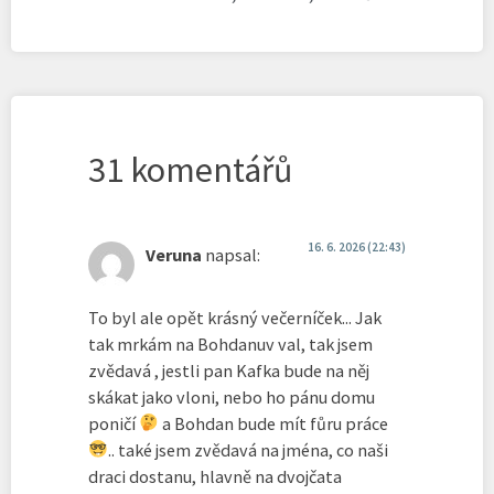
31 komentářů
16. 6. 2026 (22:43)
Veruna
napsal:
To byl ale opět krásný večerníček... Jak
tak mrkám na Bohdanuv val, tak jsem
zvědavá , jestli pan Kafka bude na něj
skákat jako vloni, nebo ho pánu domu
poničí
a Bohdan bude mít fůru práce
.. také jsem zvědavá na jména, co naši
draci dostanu, hlavně na dvojčata