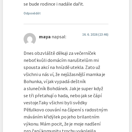
se bude rodince i nadále dařit.
Odpovědět
16. 6. 2026 (23:46)
maya
napsal:
Dnes obzvláště děkuji za večerníček
neboť kvůli domácím narušitelům mi
spousta akcí na hnízdě utekla. Zato už
všichni u nás ví, že nejůžasnější mamka je
Bohunka, ví jak vypadá deštník
a slunečník Bohdánek. Jak je super když
se tři přetahují o hada, nebo jak se čápí
vestoje.Taky všichni byli svědky
Pěťulkovo couvání na čápení s radostným
máváním křidýlek po jeho brilantním
výkonu. Mám pocit, že je moje nadšení
pro čapí komunitu trochu vykolejila,