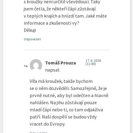
s kroužky není určitě vševědoucí. Taky
jsem četla, že někteří čápi zůstávají
v teplých krajích a hnízdí tam. Jaké máte
informace a zkušenosti vy?
Děkuji
Odpovědět
17. 6. 2026
Tomáš Prouza
(11:00)
napsal:
Víťa má kroužek, takže bychom
se o něm dozvěděli. Samozřejmě, že je
prvně nutné, aby byl odečten a hlavně
nahlášen. Na jihu zůstávají pouze
mladí čápi nebo ti, co tam odjakživa
patří. Naši dospělí se budou vždy
vracet do Evropy.