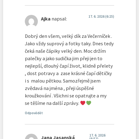
17. 6. 2026 (6:25)
Ajka
napsal:
Dobrý den všem, velký dík za Večerníček .
Jako vždy suprový a fotky taky. Dnes tedy
čeká naše čápiky velký den. Moc držím
palečky a jako sudička jim přeji jen to
nejlepší, dlouhý čapí život, klidně přelety
, dost potravy a zase krásné čapí dětičky
i s malou pětkou. Samozřejmě jsem
zvědavá na jména , přeji úspěšné
kroužkování . Všichni se opatrujte a my
se těšíme na další zprávy.
Odpovědět
17. 6. 2026
Jana Jasanská
(6:52)