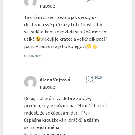
napsal:
Tak nám dravci rostou jak s vody už
dostanou své průkazy totožnosti aby
se vědělo kam se rozletí strašně moc to
utíká
sledují je krátce a velký dík patří
panu Prouzovi a jeho kolegovi
Odpovědět
17. 6. 2026
Alena Vojtová
(7:25)
napsal:
Děkuji autorům za dobré zprávy,
po ránu,kdy je můžu s napětím číst a mít
radost, že se čáoatům daří. Přeji
úspěšné kroužkování dráčků a těším
se na jejich jména.
Krásný středeční den,