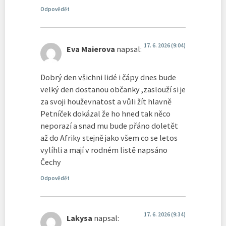
Odpovědět
17. 6. 2026 (9:04)
Eva Maierova
napsal:
Dobrý den všichni lidé i čápy dnes bude
velký den dostanou občanky ,zaslouží si je
za svoji houževnatost a vůli žít hlavně
Petníček dokázal že ho hned tak něco
neporazí a snad mu bude přáno doletět
až do Afriky stejně jako všem co se letos
vylíhli a mají v rodném listě napsáno
Čechy
Odpovědět
17. 6. 2026 (9:34)
Lakysa
napsal: