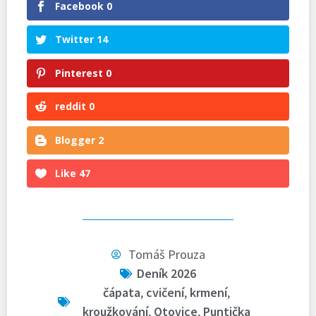
Facebook
0
Twitter
14
Pinterest
0
reddit
0
Blogger
2
Like
47
Tomáš Prouza
Deník 2026
čápata
,
cvičení
,
krmení
,
kroužkování
,
Otovice
,
Puntička