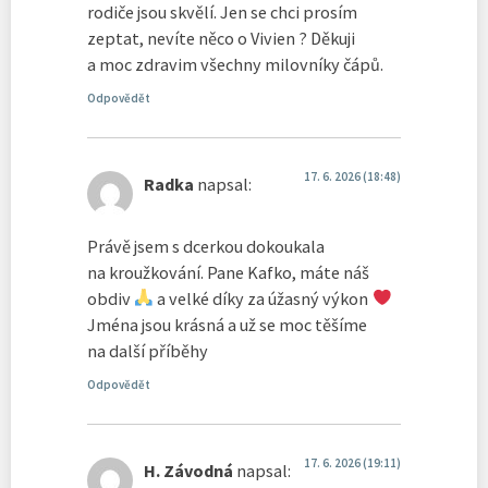
rodiče jsou skvělí. Jen se chci prosím
zeptat, nevíte něco o Vivien ? Děkuji
a moc zdravim všechny milovníky čápů.
Odpovědět
17. 6. 2026 (18:48)
Radka
napsal:
Právě jsem s dcerkou dokoukala
na kroužkování. Pane Kafko, máte náš
obdiv
a velké díky za úžasný výkon
Jména jsou krásná a už se moc těšíme
na další příběhy
Odpovědět
17. 6. 2026 (19:11)
H. Závodná
napsal: