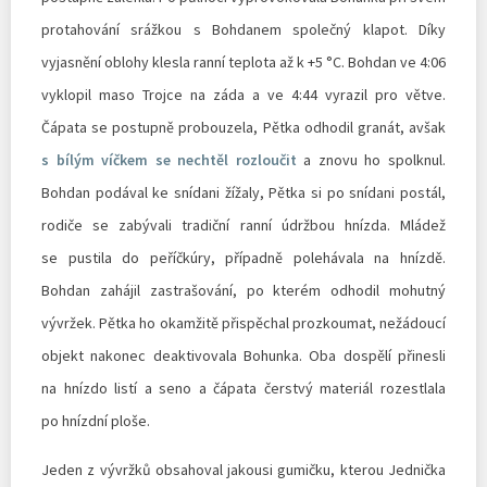
protahování srážkou s Bohdanem společný klapot. Díky
vyjasnění oblohy klesla ranní teplota až k +5 °C. Bohdan ve 4:06
vyklopil maso Trojce na záda a ve 4:44 vyrazil pro větve.
Čápata se postupně probouzela, Pětka odhodil granát, avšak
s bílým víčkem se nechtěl rozloučit
a znovu ho spolknul.
Bohdan podával ke snídani žížaly, Pětka si po snídani postál,
rodiče se zabývali tradiční ranní údržbou hnízda. Mládež
se pustila do peříčkúry, případně polehávala na hnízdě.
Bohdan zahájil zastrašování, po kterém odhodil mohutný
vývržek. Pětka ho okamžitě přispěchal prozkoumat, nežádoucí
objekt nakonec deaktivovala Bohunka. Oba dospělí přinesli
na hnízdo listí a seno a čápata čerstvý materiál rozestlala
po hnízdní ploše.
Jeden z vývržků obsahoval jakousi gumičku, kterou Jednička