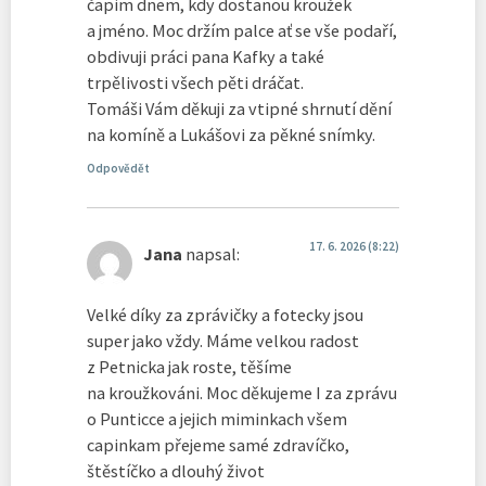
čapim dnem, kdy dostanou kroužek
a jméno. Moc držím palce ať se vše podaří,
obdivuji práci pana Kafky a také
trpělivosti všech pěti dráčat.
Tomáši Vám děkuji za vtipné shrnutí dění
na komíně a Lukášovi za pěkné snímky.
Odpovědět
17. 6. 2026 (8:22)
Jana
napsal:
Velké díky za zprávičky a fotecky jsou
super jako vždy. Máme velkou radost
z Petnicka jak roste, těšíme
na kroužkováni. Moc děkujeme I za zprávu
o Punticce a jejich miminkach všem
capinkam přejeme samé zdravíčko,
štěstíčko a dlouhý život