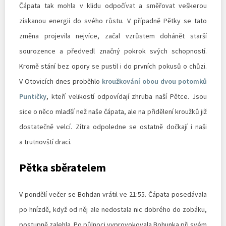
Čápata tak mohla v klidu odpočívat a směřovat veškerou
získanou energii do svého růstu. V případně Pětky se tato
změna projevila nejvíce, začal vzrůstem dohánět starší
sourozence a předvedl značný pokrok svých schopností.
Kromě stání bez opory se pustil i do prvních pokusů o chůzi.
V Otovicích dnes proběhlo
kroužkování obou dvou potomků
Puntičky
, kteří velikostí odpovídají zhruba naší Pětce. Jsou
sice o něco mladší než naše čápata, ale na přidělení kroužků již
dostatečně velcí. Zítra odpoledne se ostatně dočkají i naši
a trutnovští draci.
Pětka sběratelem
V pondělí večer se Bohdan vrátil ve 21:55. Čápata posedávala
po hnízdě, když od něj ale nedostala nic dobrého do zobáku,
postupně zalehla. Po půlnoci vyprovokovala Bohunka při svém