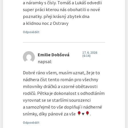
a náramky s čísly. Tomáš a Lukáš odvedli
super práci kterou nás obohatili o nové
poznatky. přeji krásný zbytek dna
a klidnou noc z Ostravy
Odpovědět
17. 6. 2026
Emilie Dobšová
(6:14)
napsal:
Dobré ráno všem, musím uznat, že je to
nádhera číst tento román pro všechny
milovníky dráčků a vzorné obětavosti
rodičů. Pětka je dokonalost s odhodláním
vyrovnat se se staršími sourozenci
a samozřejmě to vše doplňují i nádherné
snímky, díky pánové za vše
♥️
.
Odpovědět