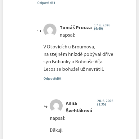
Odpovědět
17. 6. 2026
Tomáš Prouza
(6:49)
napsal:
V Otovicích u Broumova,
na stejném hnízdě pobýval dříve
syn Bohunky a Bohouše Víťa.
Letos se bohužel už nevrátil.
Odpovědět
20. 6. 2026
Anna
(1:35)
Švehláková
napsal:
Děkuji.