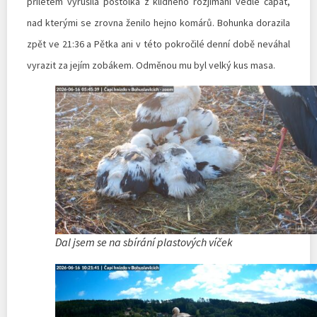
příletem vyrušila poštolka z klidného rozjímání vedle čápat,
nad kterými se zrovna ženilo hejno komárů. Bohunka dorazila
zpět ve 21:36 a Pětka ani v této pokročilé denní době neváhal
vyrazit za jejím zobákem. Odměnou mu byl velký kus masa.
Dal jsem se na sbírání plastových víček