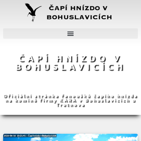
ČAPÍ HNÍZDO V
BOHUSLAVICÍCH
Oficiální stránka fanoušků čapího hnízda
na komíně firmy KARA v Bohuslavicích u
Trutnova