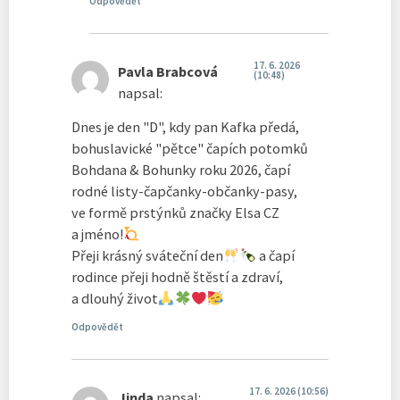
Odpovědět
17. 6. 2026
Pavla Brabcová
(10:48)
napsal:
Dnes je den "D", kdy pan Kafka předá,
bohuslavické "pětce" čapích potomků
Bohdana & Bohunky roku 2026, čapí
rodné listy-čapčanky-občanky-pasy,
ve formě prstýnků značky Elsa CZ
a jméno!
Přeji krásný sváteční den
a čapí
rodince přeji hodně štěstí a zdraví,
a dlouhý život
Odpovědět
17. 6. 2026 (10:56)
Jinda
napsal: