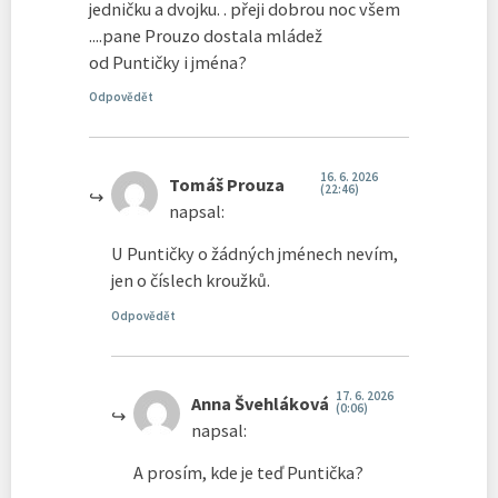
jedničku a dvojku. . přeji dobrou noc všem
....pane Prouzo dostala mládež
od Puntičky i jména?
Odpovědět
16. 6. 2026
Tomáš Prouza
(22:46)
napsal:
U Puntičky o žádných jménech nevím,
jen o číslech kroužků.
Odpovědět
17. 6. 2026
Anna Švehláková
(0:06)
napsal:
A prosím, kde je teď Puntička?