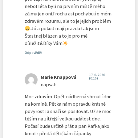
neboť léta byli na prvním místě mého
zájmu jen oni.Trochu asi pochybují o mém
zdravém rozumu, ale to je jejich problém
.Jó a pokud mají pravdu tak jsem
Šťastnej blázen a to je pro mě
důležité.Díky Vám
Odpovědět
17. 6. 2026
Marie Knappová
(0:15)
napsal:
Moc zdravím .Opět nádherná shrnutí dne
na komíně. Pětka nám opravdu krásně
povyrostl a snaží se posilovat. Už se moc
těším na zítřejší velkou událost dne.
Počasí bude určitě přát a pan Kafka jako
kmotr předá dětičkám čápanky