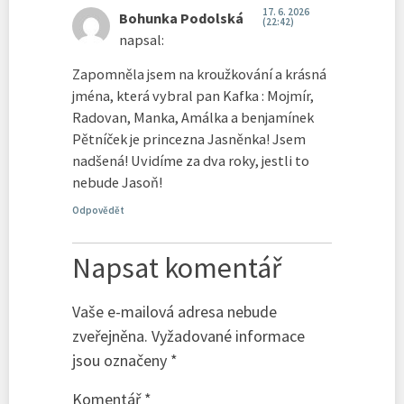
17. 6. 2026
Bohunka Podolská
(22:42)
napsal:
Zapomněla jsem na kroužkování a krásná
jména, která vybral pan Kafka : Mojmír,
Radovan, Manka, Amálka a benjamínek
Pětníček je princezna Jasněnka! Jsem
nadšená! Uvidíme za dva roky, jestli to
nebude Jasoň!
Odpovědět
Napsat komentář
Vaše e-mailová adresa nebude
zveřejněna.
Vyžadované informace
jsou označeny
*
Komentář
*