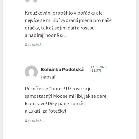
Kroužkování proběhlo v pořádku ale
nejvíce se mi líbí vybraná jména pro naše
dráčky, tak až se jim daří a rostou
a nabírají hodně sil.
Odpovědět
17. 6. 2026
Bohunka Podolská
(22:37)
napsal:
Pětníček je "borec! Už roste a je
samostatný! Moc se mi líbí, jak se dere
k potravě! Díky pane Tomáši
a Lukáši za fotečky!
Odpovědět