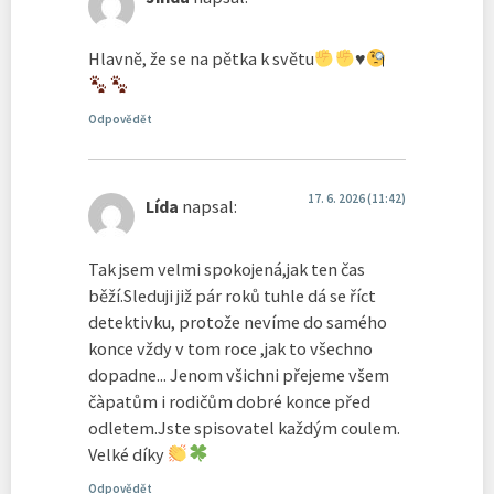
Hlavně, že se na pětka k světu
♥️
Odpovědět
17. 6. 2026 (11:42)
Lída
napsal:
Tak jsem velmi spokojená,jak ten čas
běží.Sleduji již pár roků tuhle dá se říct
detektivku, protože nevíme do samého
konce vždy v tom roce ,jak to všechno
dopadne... Jenom všichni přejeme všem
čàpatům i rodičům dobré konce před
odletem.Jste spisovatel každým coulem.
Velké díky
Odpovědět