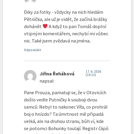
Dïky za fotky - vždycky na nich hledám
Pětníčka, ale už je vidět, že začíná brášky
dohánět
A když to pan Tomáš doplní
vtipným komentářem, nechybí mi vůbec
nic. Také jsem zvědavá na jména..
Odpovědět
17. 6. 2026
Jiřina Řeháková
(10:12)
napsal:
Pane Prouza, pamatuji se, že v Otovicích
došlo vedle Putničky k souboji dvou
samců. Nebyl to nakonec Víťa, co prohrál
boj o hnízdo? Ta úmrtnost mě připadá
velká, ale na druhou stranu, bůh ví, kde
se potomci Bohunky toulají. Registr čápů