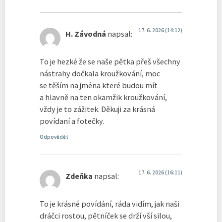
17. 6. 2026 (14:12)
H. Závodná
napsal:
To je hezké že se naše pětka přeš všechny
nástrahy dočkala kroužkování, moc
se těším na jména které budou mít
a hlavně na ten okamžik kroužkování,
vždy je to zážitek. Děkuji za krásná
povídaní a fotečky.
Odpovědět
17. 6. 2026 (16:11)
Zdeňka
napsal:
To je krásné povídání, ráda vidím, jak naši
dráčci rostou, pětníček se drží vší silou,