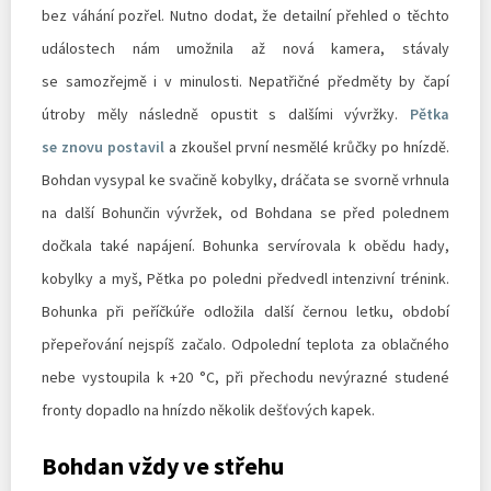
bez váhání pozřel. Nutno dodat, že detailní přehled o těchto
událostech nám umožnila až nová kamera, stávaly
se samozřejmě i v minulosti. Nepatřičné předměty by čapí
útroby měly následně opustit s dalšími vývržky.
Pětka
se znovu postavil
a zkoušel první nesmělé krůčky po hnízdě.
Bohdan vysypal ke svačině kobylky, dráčata se svorně vrhnula
na další Bohunčin vývržek, od Bohdana se před polednem
dočkala také napájení. Bohunka servírovala k obědu hady,
kobylky a myš, Pětka po poledni předvedl intenzivní trénink.
Bohunka při peříčkúře odložila další černou letku, období
přepeřování nejspíš začalo. Odpolední teplota za oblačného
nebe vystoupila k +20 °C, při přechodu nevýrazné studené
fronty dopadlo na hnízdo několik dešťových kapek.
Bohdan vždy ve střehu