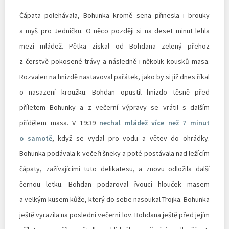
Čápata polehávala, Bohunka kromě sena přinesla i brouky
a myš pro Jedničku. O něco později si na deset minut lehla
mezi mládež. Pětka získal od Bohdana zelený přehoz
z čerstvě pokosené trávy a následně i několik kousků masa.
Rozvalen na hnízdě nastavoval pařátek, jako by si již dnes říkal
o nasazení kroužku. Bohdan opustil hnízdo těsně před
příletem Bohunky a z večerní výpravy se vrátil s dalším
přídělem masa. V 19:39
nechal mládež více než 7 minut
o samotě
, když se vydal pro vodu a větev do ohrádky.
Bohunka podávala k večeři šneky a poté postávala nad ležícím
čápaty, zažívajícími tuto delikatesu, a znovu odložila další
černou letku. Bohdan podaroval řvoucí hlouček masem
a velkým kusem kůže, který do sebe nasoukal Trojka. Bohunka
ještě vyrazila na poslední večerní lov. Bohdana ještě před jejím