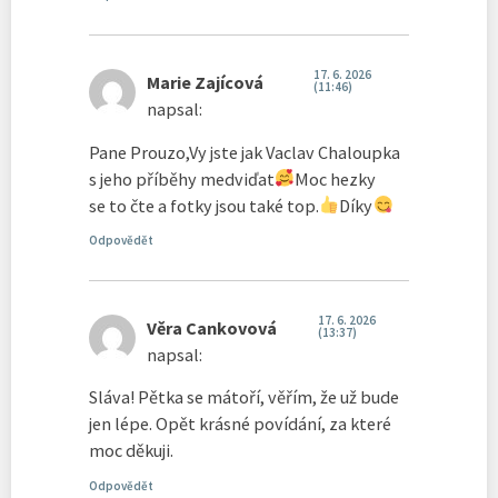
17. 6. 2026
Marie Zajícová
(11:46)
napsal:
Pane Prouzo,Vy jste jak Vaclav Chaloupka
s jeho příběhy medviďat
Moc hezky
se to čte a fotky jsou také top.
Díky
Odpovědět
17. 6. 2026
Věra Cankovová
(13:37)
napsal:
Sláva! Pětka se mátoří, věřím, že už bude
jen lépe. Opět krásné povídání, za které
moc děkuji.
Odpovědět