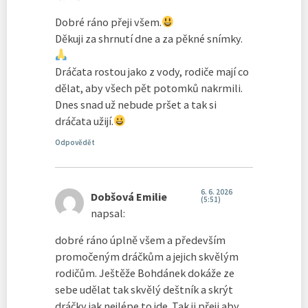
Dobré ráno přeji všem.
Děkuji za shrnutí dne a za pěkné snímky.
Dráčata rostou jako z vody, rodiče mají co
dělat, aby všech pět potomků nakrmili.
Dnes snad už nebude pršet a tak si
dráčata užijí.
Odpovědět
6. 6. 2026
Dobšová Emilie
(5:51)
napsal:
dobré ráno úplně všem a především
promočeným dráčkům a jejich skvělým
rodičům. Ještěže Bohdánek dokáže ze
sebe udělat tak skvělý deštník a skrýt
dráčky jak nejlépe to jde. Tak ji přeji aby