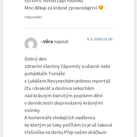
vytvořit novou čapí rodinku.
Moc děkuji za krásné zpravodajství
Odpovědět
6. 6. 2026 (19:16)
-.Věra
napsal:
Dobrý den
zdravím všechny čápomily a užasné naše
pohádkáře Tomáše
s Lukášem.Nevynechám jedinou reportáž
čtu i dvakrát a doslova sekochám
nad krásným barvitým popisem dění
v domácnosti doprovázený krásnými
snímky.
A komentáře sledujících nadšencu
ke kterým se taky počítám to je už taková
třešnička na dortu.Přeji našim dráčkum