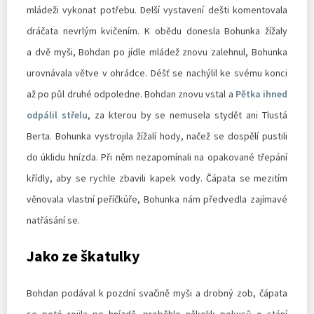
mládeži vykonat potřebu. Delší vystavení dešti komentovala
dráčata nevrlým kvičením. K obědu donesla Bohunka žížaly
a dvě myši, Bohdan po jídle mládež znovu zalehnul, Bohunka
urovnávala větve v ohrádce. Déšť se nachýlil ke svému konci
až po půl druhé odpoledne. Bohdan znovu vstal a
Pětka ihned
odpálil střelu
, za kterou by se nemusela stydět ani Tlustá
Berta. Bohunka vystrojila žížalí hody, načež se dospělí pustili
do úklidu hnízda. Při něm nezapomínali na opakované třepání
křídly, aby se rychle zbavili kapek vody. Čápata se mezitím
věnovala vlastní peříčkúře, Bohunka nám předvedla zajímavé
natřásání se.
Jako ze škatulky
Bohdan podával k pozdní svačině myši a drobný zob, čápata
se poté rojila po hnízdě, proběhlo několik pokusů o stání