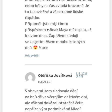
nebo běhy na čas zvládá bravurně. Je
to takové živé a všestranné lidské
čápátko.
Připoměli jste mi ji tímto
příspěvkem.
♥️
Jinak Maya mě dojala, až
k slzám dnes. Čapí život sleduji
se zaujetím. Všem mnoho krásných
dnů.
Marie
Odpovědět
6. 6. 2026
Oldřiška Josífková
(9:56)
napsal:
S obavami jsem sledovala dění
na hnízdě ve včerejším deštivém dni,
ale všichni dokázali statečně čelit
nepříznivým podmínkám! Mladí