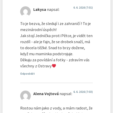
6. 6. 2026 (7:01)
Lakysa
napsal:
To je bezva, že sledují i ze zahraničí ! To je
mezinárodní úspěch!
Jak stojí Jednička proti Pětce, je vidět ten
rozdíl - ale je fajn, že se drobek snaží, má
to docela těžké. Snad to brzy dožene,
když mu maminka podstrojuje.
Děkuju za povídání a fotky - zdravím vás
všechny z Ostravy
Odpovědět
6. 6. 2026 (7:03)
Alena Vojtová
napsal:
Rostou nám jako z vody, a mám radost, že