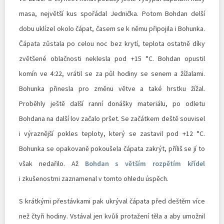
masa, největší kus spořádal Jednička. Potom Bohdan delší
dobu uklízel okolo čápat, časem se k němu připojila i Bohunka.
Čápata zůstala po celou noc bez krytí, teplota ostatně díky
zvětšené oblačnosti neklesla pod +15 °C. Bohdan opustil
komín ve 4:22, vrátil se za půl hodiny se senem a žížalami.
Bohunka přinesla pro změnu větve a také hrstku žížal.
Proběhly ještě další ranní donášky materiálu, po odletu
Bohdana na další lov začalo pršet. Se začátkem deště souvisel
i výraznější pokles teploty, který se zastavil pod +12 °C.
Bohunka se opakovaně pokoušela čápata zakrýt, příliš se jí to
však nedařilo. Až
Bohdan s větším rozpětím křídel
i zkušenostmi zaznamenal v tomto ohledu úspěch.
S krátkými přestávkami pak ukrýval čápata před deštěm více
než čtyři hodiny. Vstával jen kvůli protažení těla a aby umožnil