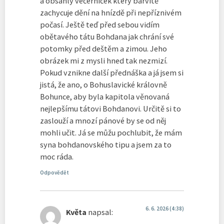
a obsáhlý večerníček který barvitě
zachycuje dění na hnízdě při nepříznivém
počasí. Ještě teď před sebou vidím
obětavého tátu Bohdana jak chrání své
potomky před deštěm a zimou. Jeho
obrázek mi z mysli hned tak nezmizí.
Pokud vznikne další přednáška a já jsem si
jistá, že ano, o Bohuslavické královně
Bohunce, aby byla kapitola věnovaná
nejlepšímu tátovi Bohdanovi. Určitě si to
zaslouží a mnozí pánové by se od něj
mohli učit. Já se můžu pochlubit, že mám
syna bohdanovského tipu a jsem za to
moc ráda.
Odpovědět
6. 6. 2026 (4:38)
Květa
napsal: