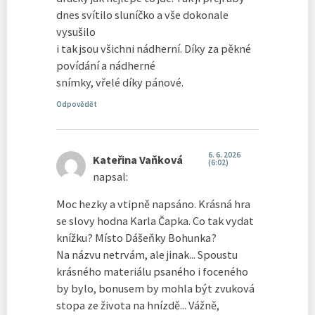
dnes svítilo sluníčko a vše dokonale
vysušilo
i tak jsou všichni nádherní. Díky za pěkné
povídání a nádherné
snímky, vřelé díky pánové.
Odpovědět
6. 6. 2026
Kateřina Vaňková
(6:02)
napsal:
Moc hezky a vtipně napsáno. Krásná hra
se slovy hodna Karla Čapka. Co tak vydat
knížku? Místo Dášeňky Bohunka?
Na názvu netrvám, ale jinak... Spoustu
krásného materiálu psaného i foceného
by bylo, bonusem by mohla být zvuková
stopa ze života na hnízdě... Vážně,