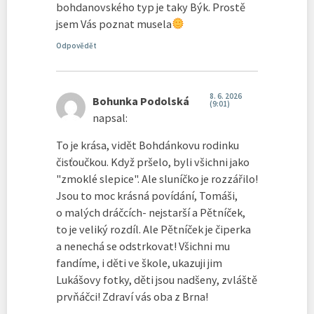
bohdanovského typ je taky Býk. Prostě
jsem Vás poznat musela
Odpovědět
8. 6. 2026
Bohunka Podolská
(9:01)
napsal:
To je krása, vidět Bohdánkovu rodinku
čisťoučkou. Když pršelo, byli všichni jako
"zmoklé slepice". Ale sluníčko je rozzářilo!
Jsou to moc krásná povídání, Tomáši,
o malých dráčcích- nejstarší a Pětníček,
to je veliký rozdíl. Ale Pětníček je čiperka
a nenechá se odstrkovat! Všichni mu
fandíme, i děti ve škole, ukazuji jim
Lukášovy fotky, děti jsou nadšeny, zvláště
prvňáčci! Zdraví vás oba z Brna!