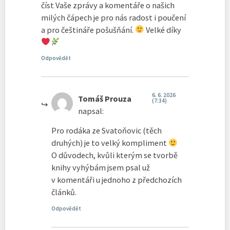
číst Vaše zprávy a komentáře o našich
milých čápech je pro nás radost i poučení
a pro češtináře pošušňání.
Velké díky
Odpovědět
6. 6. 2026
Tomáš Prouza
(7:34)
napsal:
Pro rodáka ze Svatoňovic (těch
druhých) je to velký kompliment
O důvodech, kvůli kterým se tvorbě
knihy vyhýbám jsem psal už
v komentáři u jednoho z předchozích
článků.
Odpovědět