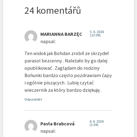
24 komentářů
5. 6. 2026
MARIANNA BARZĘC
(23:09)
napsal:
Ten widok jak Bohdan zrobił ze skrzydeł
parasol bezcenny . Należało by go dalej
opublikować . Zaglądam do rodziny
Bohunki bardzo często pozdrawiam ćapy
i ogólnie piszących . Lubię czytać
wieczernik za który bardzo dziękuję .
Odpovědět
6. 6. 2026
Pavla Brabcová
(1:04)
napsal: