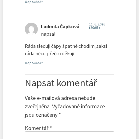
Odpovědět
11. 6. 2026
Ludmila Čapková
(20:08)
napsal:
Ráda sleduji čápy špatně chodím ,taksi
ráda něco přečtu děkuji
Odpovědět
Napsat komentář
Vaše e-mailová adresa nebude
zveřejněna.
Vyžadované informace
jsou označeny
*
Komentář
*