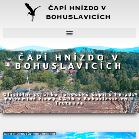
ČAPÍ HNÍZDO V
BOHUSLAVICÍCH
Oficiální stránka fanoušků čapího hnízda
na komíně firmy KARA v Bohuslavicích u
Trutnova