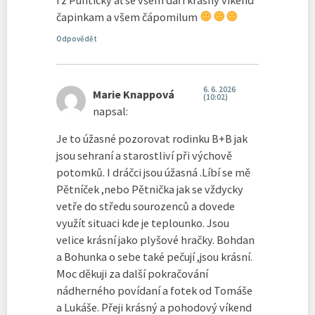
čapinkam a všem čápomilum
Odpovědět
6. 6. 2026
Marie Knappová
(10:02)
napsal:
Je to úžasné pozorovat rodinku B+B jak
jsou sehraní a starostliví při výchově
potomků. I dráčci jsou úžasná .Líbí se mě
Pětníček ,nebo Pětnička jak se vždycky
vetře do středu sourozenců a dovede
využít situaci kde je teplounko. Jsou
velice krásní jako plyšové hračky. Bohdan
a Bohunka o sebe také pečují ,jsou krásní.
Moc děkuji za další pokračování
nádherného povídaní a fotek od Tomáše
a Lukáše. Přeji krásný a pohodový víkend