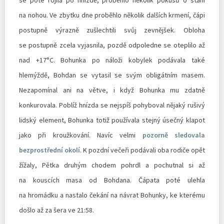
na nohou. Ve zbytku dne proběhlo několik dalších krmení, čápi
postupně výrazně zušlechtili svůj zevnějšek. Obloha
se postupně zcela vyjasnila, pozdě odpoledne se oteplilo až
nad +17°C. Bohunka po náloži kobylek podávala také
hlemýždě, Bohdan se vytasil se svým obligátním masem.
Nezapomínal ani na větve, i když Bohunka mu zdatně
konkurovala. Poblíž hnízda se nejspíš pohyboval nějaký rušivý
lidský element, Bohunka totiž používala stejný úsečný klapot
jako při kroužkování. Navíc velmi
pozorně sledovala
bezprostřední okolí
. K pozdní večeři podávali oba rodiče opět
žížaly, Pětka druhým chodem pohrdl a pochutnal si až
na kouscích masa od Bohdana. Čápata poté ulehla
na hromádku a nastalo čekání na návrat Bohunky, ke kterému
došlo až za šera ve 21:58.