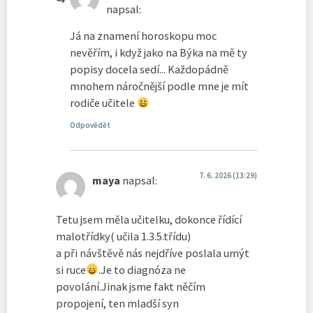
napsal:
Já na znamení horoskopu moc
nevěřím, i když jako na Býka na mě ty
popisy docela sedí... Každopádně
mnohem náročnější podle mne je mít
rodiče učitele
Odpovědět
7. 6. 2026 (13:29)
maya
napsal:
Tetu jsem měla učitelku, dokonce řídící
malotřídky( učila 1.3.5.třídu)
a při návštěvě nás nejdříve poslala umýt
si ruce
.Je to diagnóza ne
povolání.Jinak jsme fakt něčím
propojení, ten mladší syn