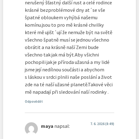
nerušený šťastný další rust a celé rodince
krásné bezproblémové dny at´se vše
špatné obloukem vyhýbá našemu
komínu.jsou to pro mě krásné chvilky
které mě ujišt´ují že nemuže být na světě
všechno špatně musí se jednou všechno
obrátit a na krásně naší Zemi bude
všechno tak jak má být.Aby všichni
pochopili jak je příroda užasná a my lidé
jsme její nedílnou součásti a abychom
s láskou v srdci plnili naše poslání a život
zde na té naší užasné planetě.Takové věci
mě napadají při sledování naší rodinky .
Odpovědět
7. 6. 2026 (8:49)
maya
napsal: