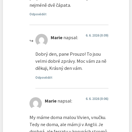
nejméně dvě čápata.
Odpovědět
6. 6. 2026 (8:09)
Marie
napsal:
Dobrý den, pane Prouzo! To jsou
velmi dobré zprávy. Moc vám za ně
děkuji, Krásný den vám.
Odpovědět
6. 6. 2026 (8:06)
Marie
napsal:
My máme doma malou Vivien, vnučku.
Tedy ne doma, ale mám ji v Anglii. Je
drobná, ale ferratu v korunách stromů,