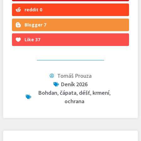
reddit
0
Blogger
7
Like
37
Tomáš Prouza
Deník 2026
Bohdan
,
čápata
,
déšť
,
krmení
,
ochrana