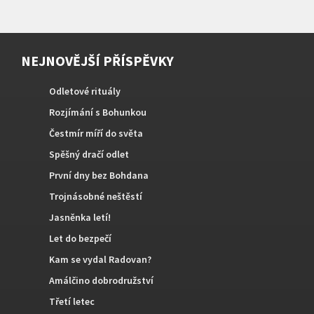
NEJNOVĚJŠÍ PŘÍSPĚVKY
Odletové rituály
Rozjímání s Bohunkou
Čestmír míří do světa
Spěšný dračí odlet
První dny bez Bohdana
Trojnásobné neštěstí
Jasněnka letí!
Let do bezpečí
Kam se vydal Radovan?
Amálčino dobrodružství
Třetí letec