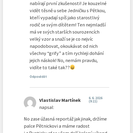
nabírají první zkušenosti! Je kouzelné
vidět těsně u sebe Jedničku s Pětkou,
kteří vypadají spíš jako starostlivý
rodič se svým dítětem! Ten nejmladší
má ve svých starších sourozencích
velký vzor a snaží se je co nejvíc
napodobovat, okoukávat od nich
všechny “grify” a tím rychleji dohání
jejich náskok! No, nemám pravdu,
vidíte to také tak??
Odpovědět
6. 6. 2026
Vlastislav Martínek
(9:21)
napsal:
No zase úžasná reportáž jak jinak, držíme
palce Pětnickovi a máme radost
i z Punticky ať se všem daří krásný víkend