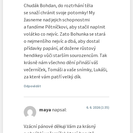
Chudák Bohdan, do roztrhání těla
se snaží chránit svoje potomky! My
žasneme nad jejich schopnostmi
a fandíme Pětníčkovi, aby stačil naplnit
volátko co nejvíc. Zato Bohunka se stará
o nejmenšího nejvíc a dbá, aby dostal
přídavky papání, ať dožene růstový
hendikep vůči starším sourozencům. Tak
krásně nám všechno dění přináší váš
večerníček, Tomáši a vaše snímky, Lukáši,
za které vám patří velký dík.
Odpovědět
6. 6. 2026 (1:35)
maya
napsal:
Vzácní pánové děkuji Vám za krásný