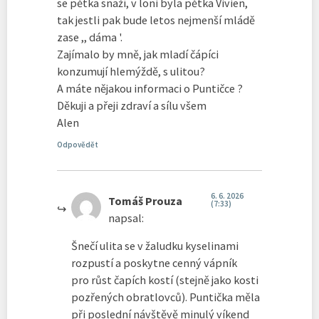
se pětka snaží, v loni byla pětka Vivien,
tak jestli pak bude letos nejmenší mládě
zase ,, dáma '.
Zajímalo by mně, jak mladí čápíci
konzumují hlemýždě, s ulitou?
A máte nějakou informaci o Puntičce ?
Děkuji a přeji zdraví a sílu všem
Alen
Odpovědět
6. 6. 2026
Tomáš Prouza
(7:33)
napsal:
Šnečí ulita se v žaludku kyselinami
rozpustí a poskytne cenný vápník
pro růst čapích kostí (stejně jako kosti
pozřených obratlovců). Puntička měla
při poslední návštěvě minulý víkend