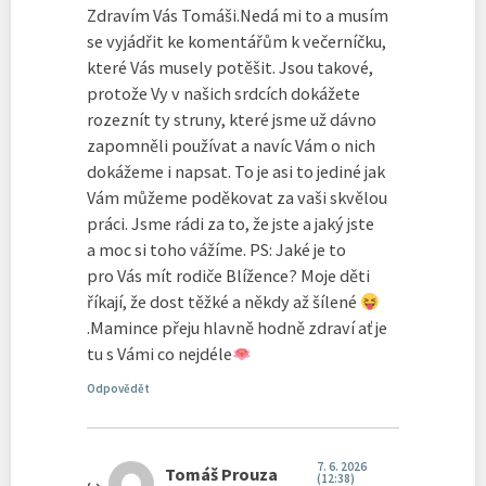
Zdravím Vás Tomáši.Nedá mi to a musím
se vyjádřit ke komentářům k večerníčku,
které Vás musely potěšit. Jsou takové,
protože Vy v našich srdcích dokážete
rozeznít ty struny, které jsme už dávno
zapomněli používat a navíc Vám o nich
dokážeme i napsat. To je asi to jediné jak
Vám můžeme poděkovat za vaši skvělou
práci. Jsme rádi za to, že jste a jaký jste
a moc si toho vážíme. PS: Jaké je to
pro Vás mít rodiče Blížence? Moje děti
říkají, že dost těžké a někdy až šílené
.Mamince přeju hlavně hodně zdraví ať je
tu s Vámi co nejdéle
Odpovědět
7. 6. 2026
Tomáš Prouza
(12:38)