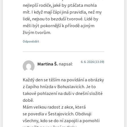
nejlepší rodiče, jaké by ptáčata mohla
mít. I když mají čápi jiná pravidla, než my
lidé, nejsou to bezduší tvorové. Lidé by
měli být pokornější k přírodě a jiným
živým tvorům.
Odpovědět
6. 6. 2026 (13:39)
Martina Š.
napsal:
Každý den se těším na povídání a obrázky
z čapího hnízda v Bohuslavicích. Je to
takové pohlazení na duši v dnešní složité
době.
Mám velkou radost z akce, která
se povedla v Šestajovicích. Obdivuji
všechny, kdo se do ní zapojili a pomohli