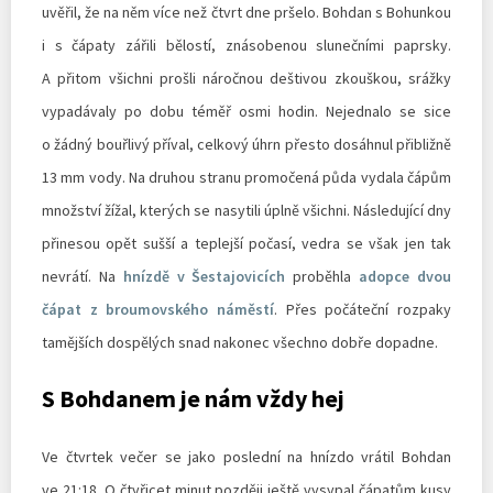
uvěřil, že na něm více než čtvrt dne pršelo. Bohdan s Bohunkou
i s čápaty zářili bělostí, znásobenou slunečními paprsky.
A přitom všichni prošli náročnou deštivou zkouškou, srážky
vypadávaly po dobu téměř osmi hodin. Nejednalo se sice
o žádný bouřlivý příval, celkový úhrn přesto dosáhnul přibližně
13 mm vody. Na druhou stranu promočená půda vydala čápům
množství žížal, kterých se nasytili úplně všichni. Následující dny
přinesou opět sušší a teplejší počasí, vedra se však jen tak
nevrátí. Na
hnízdě v Šestajovicích
proběhla
adopce dvou
čápat z broumovského náměstí
. Přes počáteční rozpaky
tamějších dospělých snad nakonec všechno dobře dopadne.
S Bohdanem je nám vždy hej
Ve čtvrtek večer se jako poslední na hnízdo vrátil Bohdan
ve 21:18. O čtyřicet minut později ještě vysypal čápatům kusy