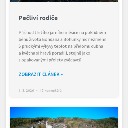
Pečliví rodiče
Příchod třetího jarního měsíce na poklidném
běhu života Bohdana a Bohunky nic nezměnil.
S prudkými výkyvy teplot na přelomu dubna
a května si hravě poradili, stejně jako
s opakovanými přelety zvědavců
ZOBRAZIT ČLÁNEK »
1. 5. 2026
17 komentářů