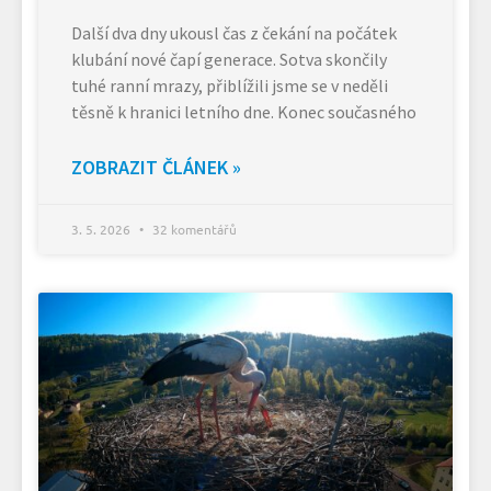
Další dva dny ukousl čas z čekání na počátek
klubání nové čapí generace. Sotva skončily
tuhé ranní mrazy, přiblížili jsme se v neděli
těsně k hranici letního dne. Konec současného
ZOBRAZIT ČLÁNEK »
3. 5. 2026
32 komentářů