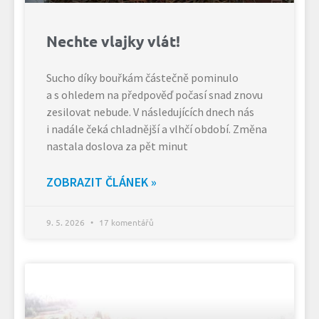
Nechte vlajky vlát!
Sucho díky bouřkám částečně pominulo
a s ohledem na předpověď počasí snad znovu
zesilovat nebude. V následujících dnech nás
i nadále čeká chladnější a vlhčí období. Změna
nastala doslova za pět minut
ZOBRAZIT ČLÁNEK »
9. 5. 2026
17 komentářů