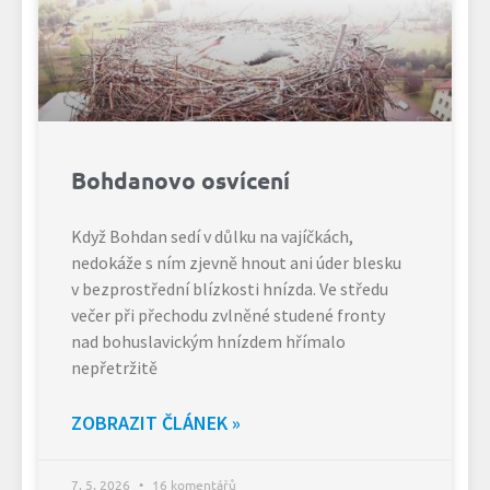
Bohdanovo osvícení
Když Bohdan sedí v důlku na vajíčkách,
nedokáže s ním zjevně hnout ani úder blesku
v bezprostřední blízkosti hnízda. Ve středu
večer při přechodu zvlněné studené fronty
nad bohuslavickým hnízdem hřímalo
nepřetržitě
ZOBRAZIT ČLÁNEK »
7. 5. 2026
16 komentářů