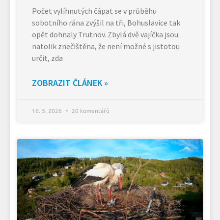
Počet vylíhnutých čápat se v průběhu
sobotního rána zvýšil na tři, Bohuslavice tak
opět dohnaly Trutnov. Zbylá dvě vajíčka jsou
natolik znečištěna, že není možné s jistotou
určit, zda
ZOBRAZIT ČLÁNEK »
16. 5. 2026
20 komentářů