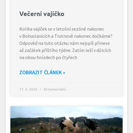
Večerní vajíčko
Kolika vajíček se v letošní sezóně nakonec
v Bohuslavicích a Trutnově nakonec dočkáme?
Odpověď na tuto otázku nám nejspíš přinese
až začátek příštího týdne. Zatím leží v důlcích
na obou hnízdech po čtyřech
ZOBRAZIT ČLÁNEK »
17. 4. 2026
30 komentářů