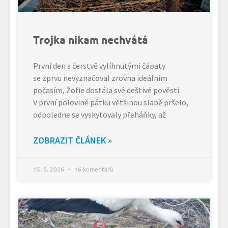
Trojka nikam nechvátá
První den s čerstvě vylíhnutými čápaty
se zprvu nevyznačoval zrovna ideálním
počasím, Žofie dostála své deštivé pověsti.
V první polovině pátku většinou slabě pršelo,
odpoledne se vyskytovaly přeháňky, až
ZOBRAZIT ČLÁNEK »
15. 5. 2026
16 komentářů