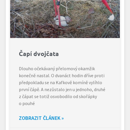
Čapí dvojčata
Dlouho očekávaný přelomový okamžik
konečně nastal. O dvanáct hodin dříve proti
předpokladu se na Kafkově komíně vylíhlo
první čápě. A nezůstalo jen u jednoho, druhé
z čápat se totiž osvobodilo od skořápky
o pouhé
ZOBRAZIT ČLÁNEK »