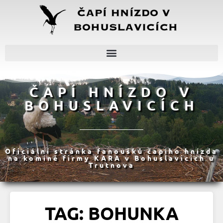
ČAPÍ HNÍZDO V
BOHUSLAVICÍCH
Oficiální stránka fanoušků čapího hnízda
na komíně firmy KARA v Bohuslavicích u
Trutnova
TAG: BOHUNKA