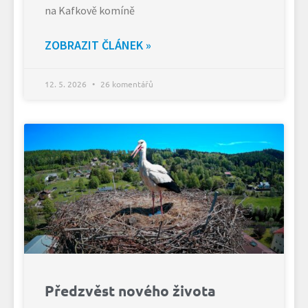
na Kafkově komíně
ZOBRAZIT ČLÁNEK »
12. 5. 2026
26 komentářů
Předzvěst nového života