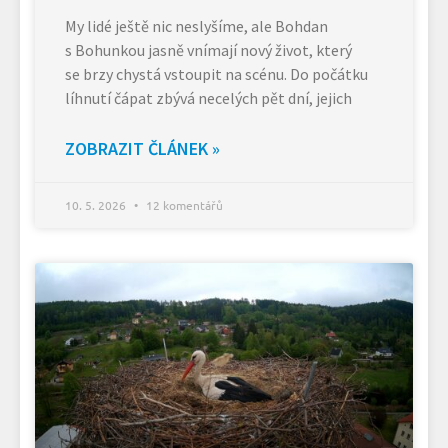
My lidé ještě nic neslyšíme, ale Bohdan
s Bohunkou jasně vnímají nový život, který
se brzy chystá vstoupit na scénu. Do počátku
líhnutí čápat zbývá necelých pět dní, jejich
ZOBRAZIT ČLÁNEK »
10. 5. 2026
12 komentářů