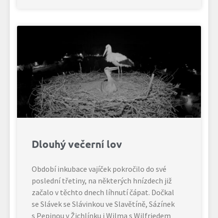
Dlouhý večerní lov
Období inkubace vajíček pokročilo do své
poslední třetiny, na některých hnízdech již
začalo v těchto dnech líhnutí čápat. Dočkal
se Slávek se Slávinkou ve Slavětíně, Sázínek
s Pepinou v Žichlínku i Wilma s Wilfriedem