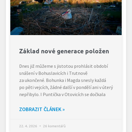
Základ nové generace položen
Dnes již můžeme s jistotou prohlásit období
snášení v Bohuslavicích i Trutnově
za ukončené. Bohunka i Magda snesly každá
po pěti vejcích, žádné další v pondělí ani v úterý
nepřibylo. I Puntička v Otovicích se dočkala
ZOBRAZIT ČLÁNEK »
22. 4. 2026
26 komentářů