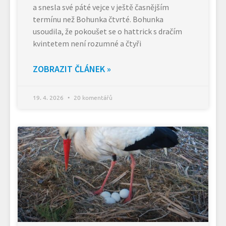
a snesla své páté vejce v ještě časnějším
termínu než Bohunka čtvrté. Bohunka
usoudila, že pokoušet se o hattrick s dračím
kvintetem není rozumné a čtyři
ZOBRAZIT ČLÁNEK »
19. 4. 2026
20 komentářů