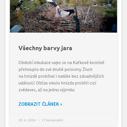
Všechny barvy jara
Období inkubace vajec se na Kafkově komíně
přehouplo do své druhé poloviny. Život
na hnízdě probíhal i nadále bez zásadnějších
událostí. Občas okolo hnízda prolétl cizí
zvědavec, až na jednu výjimku
ZOBRAZIT ČLÁNEK »
29. 4. 2026
17 komentářů