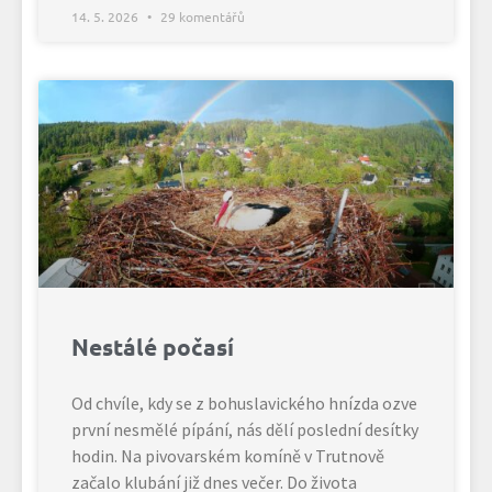
14. 5. 2026
29 komentářů
Nestálé počasí
Od chvíle, kdy se z bohuslavického hnízda ozve
první nesmělé pípání, nás dělí poslední desítky
hodin. Na pivovarském komíně v Trutnově
začalo klubání již dnes večer. Do života