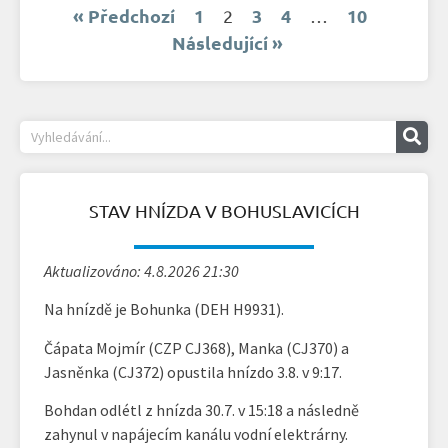
« Předchozí
1
3
4
10
2
…
Následující »
STAV HNÍZDA V BOHUSLAVICÍCH
Aktualizováno: 4.8.2026 21:30
Na hnízdě je Bohunka (DEH H9931).
Čápata Mojmír (CZP CJ368), Manka (CJ370) a
Jasněnka (CJ372) opustila hnízdo 3.8. v 9:17.
Bohdan odlétl z hnízda 30.7. v 15:18 a následně
zahynul v napájecím kanálu vodní elektrárny.