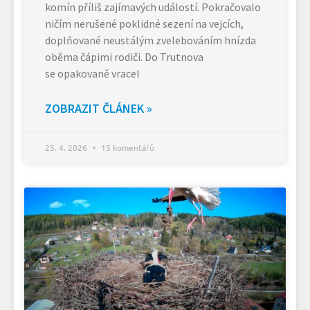
komín příliš zajímavých událostí. Pokračovalo
ničím nerušené poklidné sezení na vejcích,
doplňované neustálým zvelebováním hnízda
oběma čápimi rodiči. Do Trutnova
se opakovaně vracel
ZOBRAZIT ČLÁNEK »
25. 4. 2026
15 komentářů