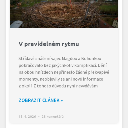
V pravidelném rytmu
Střídavé snášení vajec Magdou a Bohunkou
pokračovalo bez jakýchkoliv komplikací. Dění
na obou hnízdech nepřineslo žádné překvapivé
momenty, neobjevily se ani nové informace
z okolí. Z tohoto důvodu nyní nevydávám
ZOBRAZIT ČLÁNEK »
15. 4. 2026
28 komentářů