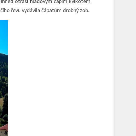
e ihned otřásl hladovým čapím kvikotem.
ačího řevu vydávila čápatům drobný zob.