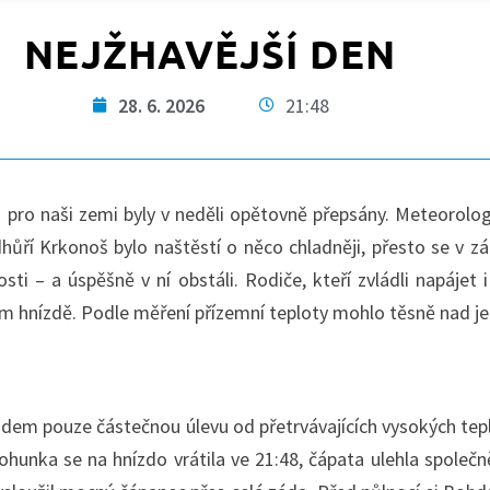
NEJŽHAVĚJŠÍ DEN
28. 6. 2026
21:48
h pro naši zemi byly v neděli opětovně přepsány. Meteorolo
ůří Krkonoš bylo naštěstí o něco chladněji, přesto se v zá
ti – a úspěšně v ní obstáli. Rodiče, kteří zvládli napájet 
ém hnízdě. Podle měření přízemní teploty mohlo těsně nad j
lidem pouze částečnou úlevu od přetrvávajících vysokých tep
hunka se na hnízdo vrátila ve 21:48, čápata ulehla společ