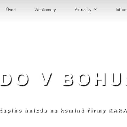
Úvod
Webkamery
Aktuality
Infor
ZDO V BOHU
 čapího hnízda na komíně firmy KARA