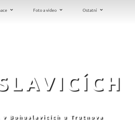
mace
Foto a video
Ostatní
SLAVICÍCH
 v Bohuslavicích u Trutnova