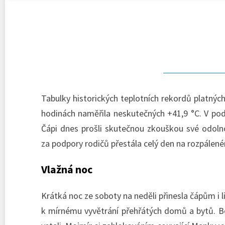
Tabulky historických teplotních rekordů platnýc
hodinách naměřila neskutečných +41,9 °C. V podh
Čápi dnes prošli skutečnou zkouškou své odolnos
za podpory rodičů přestála celý den na rozpálen
Vlažná noc
Krátká noc ze soboty na neděli přinesla čápům i 
k mírnému vyvětrání přehřátých domů a bytů. Bo