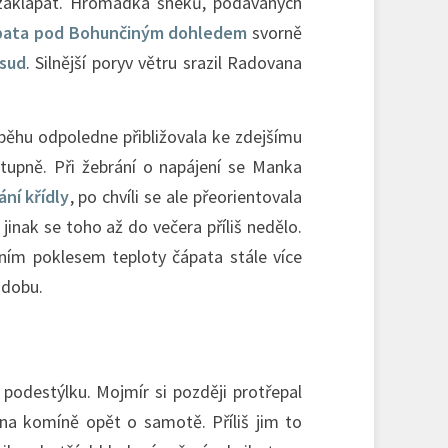
ě zaklapat. Hromádka šneků, podávaných
ápata pod Bohunčiným dohledem
svorně
 sud
. Silnější poryv větru srazil Radovana
ůběhu odpoledne přibližovala ke zdejšímu
tupně. Při žebrání o napájení se Manka
ní křídly
, po chvíli se ale přeorientovala
jinak se toho až do večera příliš nedělo.
ním poklesem teploty čápata stále více
 dobu.
podestýlku. Mojmír si později protřepal
 na komíně opět o samotě. Příliš jim to