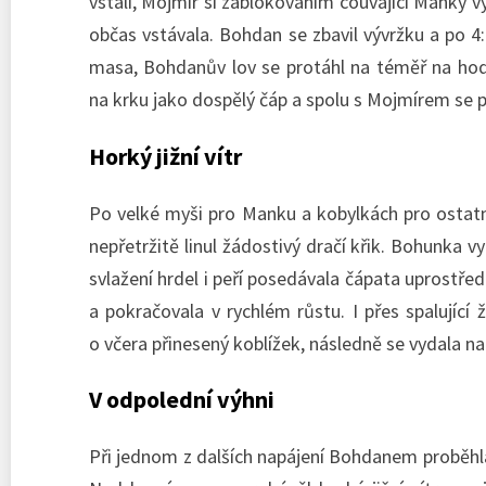
vstali, Mojmír si zablokováním couvající Manky v
občas vstávala. Bohdan se zbavil vývržku a po 
masa, Bohdanův lov se protáhl na téměř na hodin
na krku jako dospělý čáp a spolu s Mojmírem se p
Horký jižní vítr
Po velké myši pro Manku a kobylkách pro ostatn
nepřetržitě linul žádostivý dračí křik. Bohunka
svlažení hrdel i peří posedávala čápata uprostřed
a pokračovala v rychlém růstu. I přes spalující
o včera přinesený koblížek, následně se vydala na
V odpolední výhni
Při jednom z dalších napájení Bohdanem proběhl