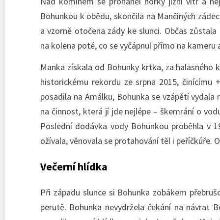
Nad komínem se proháněl horký jižní vítr a n
Bohunkou k obědu, skončila na Mančiných zádech. 
a vzorně otočena zády ke slunci. Občas zůstala
na kolena poté, co se vyčápnul přímo na kameru 
Manka získala od Bohunky krtka, za halasného kř
historickému rekordu ze srpna 2015, činícímu 
posadila na Amálku, Bohunka se vzápětí vydala
na činnost, která jí jde nejlépe – škemrání o vod
Poslední dodávka vody Bohunkou proběhla v 19:
ožívala, věnovala se protahování těl i peříčkúře.
Večerní hlídka
Při západu slunce si Bohunka zobákem přebrušov
perutě. Bohunka nevydržela čekání na návrat Bo