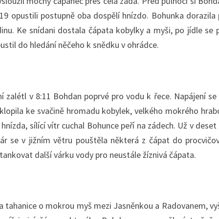
ysloužil mocný čápanec přes celá záda. Před půlnocí si Bohd
4:19 opustili postupně oba dospělí hnízdo. Bohunka dorazil
u. Ke snídani dostala čápata kobylky a myši, po jídle se p
ustil do hledání něčeho k snědku v ohrádce.
í zalétl v 8:11 Bohdan poprvé pro vodu k řece. Napájení se
 vyklopila ke svačině hromadu kobylek, velkého mokrého hra
 hnízda, sílící vítr cuchal Bohunce peří na zádech. Už v des
 žár se v jižním větru pouštěla některá z čápat do procvičo
tankovat další várku vody pro neustále žíznivá čápata.
a tahanice o mokrou myš mezi Jasněnkou a Radovanem, vyšší