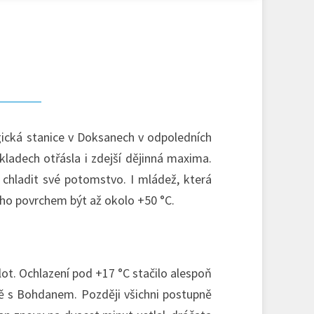
gická stanice v Doksanech v odpoledních
kladech otřásla i zdejší dějinná maxima.
i chladit své potomstvo. I mládež, která
eho povrchem být až okolo +50 °C.
lot. Ochlazení pod +17 °C stačilo alespoň
ně s Bohdanem. Později všichni postupně