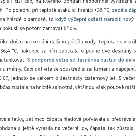
ejspíš i cizí čáp, na kterého Bohdan neopomněl výstražn
Po poledni, při teplotě atakující hranici +35 °C,
seděla č
 na hnízdě o samotě, to
když výčepní odlétl narazit nový
a pokusil se potom zamávat křídly.
iku došlo na rozdání dalšího přídělu vody. Teplota se v pr
+36,4 °C, nakonec za ním zaostala o pouhé dvě desetiny s
 natankovat.
S podporou větru se Jasněnka pustila do mává
u u mámy. Čapí aktivita se soustředila na krmení a napájení, 
07, jednalo se celkem o šestnáctý cisternový let. S večer
 Občas zůstala na hnízdě samotná, většinou však pouze kratší
ala letky, zatímco čápata hladově pořvávala a přeorávala 
hdana a ještě vyrazila na večerní lov, čápata tak zůstala