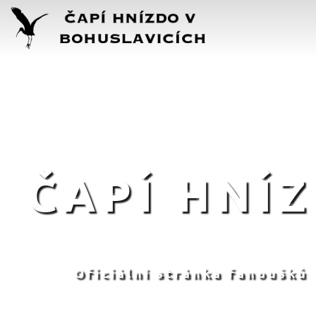
ČAPÍ HNÍ
Oficiální stránka fanoušků