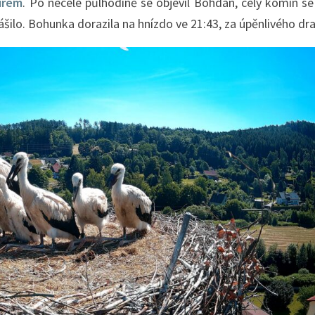
mírem
. Po necelé půlhodině se objevil Bohdan, celý komín s
šilo. Bohunka dorazila na hnízdo ve 21:43, za úpěnlivého dr