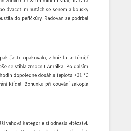
an znovu na dvacet minut ustlal, dráčata
a po dvaceti minutách se senem a kousky
ustila do peříčkúry. Radovan se podrbal
 pak často opakovalo, z hnízda se téměř
boše se stihla zmocnit Amálka. Po dalším
et hodin dopoledne dosáhla teplota +31 °C
vání křídel. Bohunka při couvání zakopla
 váhová kategorie si odnesla vítězství.