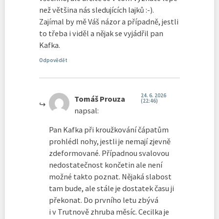
než většina nás sledujících lajků :-).
Zajímal by mě Váš názor a případně, jestli
to třeba i viděl a nějak se vyjádřil pan
Kafka.
Odpovědět
24. 6. 2026
Tomáš Prouza
(22:46)
napsal:
Pan Kafka při kroužkování čápatům
prohlédl nohy, jestli je nemají zjevně
zdeformované. Případnou svalovou
nedostatečnost končetin ale není
možné takto poznat. Nějaká slabost
tam bude, ale stále je dostatek času ji
překonat. Do prvního letu zbývá
i v Trutnově zhruba měsíc. Cecilka je