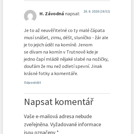
26. 6. 2026 (16:52)
H. Závodná
napsal:
Je to až neuvěřitelné co ty malé čápata
musí snášet, zimu, déšt, sluníčko - žár ale
je to jejich úděl na komíně. Jenom
se dívam na komín v Trutnově kde je
jedno čapí mládě nějaké slabé na nožičky,
doufám že mu než odletí spevní. Jinak
krásné fotky a komentáře.
Odpovědět
Napsat komentář
Vaše e-mailová adresa nebude
zveřejněna.
Vyžadované informace
jsou označeny
*