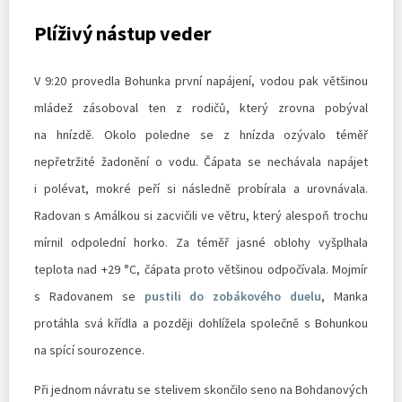
Plíživý nástup veder
V 9:20 provedla Bohunka první napájení, vodou pak většinou
mládež zásoboval ten z rodičů, který zrovna pobýval
na hnízdě. Okolo poledne se z hnízda ozývalo téměř
nepřetržité žadonění o vodu. Čápata se nechávala napájet
i polévat, mokré peří si následně probírala a urovnávala.
Radovan s Amálkou si zacvičili ve větru, který alespoň trochu
mírnil odpolední horko. Za téměř jasné oblohy vyšplhala
teplota nad +29 °C, čápata proto většinou odpočívala. Mojmír
s Radovanem se
pustili do zobákového duelu
, Manka
protáhla svá křídla a později dohlížela společně s Bohunkou
na spící sourozence.
Při jednom návratu se stelivem skončilo seno na Bohdanových