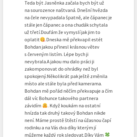
Teda být Jasněnka začala bych být už
na sourozence naštvaná. Dnešní hvězda
na čele nevypadala špatně, ale čápanec je
stále jen čápanec a ona chudák schytala
už třetí.Doufám že vymyslí jak jim to
oplatit
.Dneska mě překvapil estét
Bohdan jakou přinesl krásnou větev
s červeným listím. Lépe bych ji
nevybrala.A jakou mu dalo práci ji
zakomponovat do ohrádky než byl
spokojený.Několikrát pak ještě změnila
místo ale stále byla před kamerama.
Bohdan mě pořád něčím překvapuje a čím
dál víc Bohunce takového partnera
závidím
. Když koukám na ostatní
hnízda tak druhý takový Bohdan nikde
není. Máme prostě štěstí na úžasnou čapí
rodinku a na Vás dva díky kterým jí
můžeme každý rok sledovat.Díky Vám