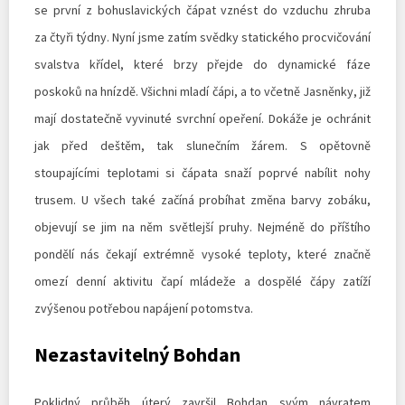
se první z bohuslavických čápat vznést do vzduchu zhruba
za čtyři týdny. Nyní jsme zatím svědky statického procvičování
svalstva křídel, které brzy přejde do dynamické fáze
poskoků na hnízdě. Všichni mladí čápi, a to včetně Jasněnky, již
mají dostatečně vyvinuté svrchní opeření. Dokáže je ochránit
jak před deštěm, tak slunečním žárem. S opětovně
stoupajícími teplotami si čápata snaží poprvé nabílit nohy
trusem. U všech také začíná probíhat změna barvy zobáku,
objevují se jim na něm světlejší pruhy. Nejméně do příštího
pondělí nás čekají extrémně vysoké teploty, které značně
omezí denní aktivitu čapí mládeže a dospělé čápy zatíží
zvýšenou potřebou napájení potomstva.
Nezastavitelný Bohdan
Poklidný průběh úterý završil Bohdan svým návratem