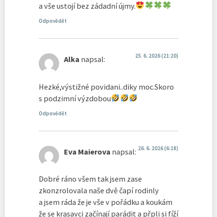
a vše ustojí bez zádadní újmy.
Odpovědět
25. 6. 2026 (21:20)
Alka
napsal:
Hezké,výstižné povidani..diky moc.Skoro
s podzimní výzdobou
Odpovědět
26. 6. 2026 (6:18)
Eva Maierova
napsal:
Dobré ráno všem tak jsem zase
zkonzrolovala naše dvě čapí rodinly
a jsem ráda že je vše v pořádku a koukám
že se krasavci začínají parádit a přpli si fíží