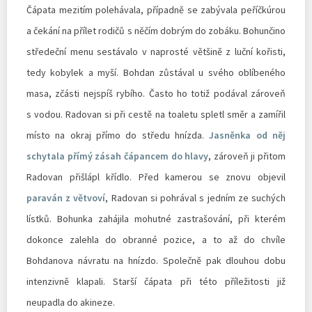
Čápata mezitím polehávala, případně se zabývala peříčkúrou
a čekání na přílet rodičů s něčím dobrým do zobáku. Bohunčino
středeční menu sestávalo v naprosté většině z luční kořisti,
tedy kobylek a myší. Bohdan zůstával u svého oblíbeného
masa, zčásti nejspíš rybího. Často ho totiž podával zároveň
s vodou. Radovan si při cestě na toaletu spletl směr a zamířil
místo na okraj přímo do středu hnízda.
Jasněnka od něj
schytala přímý zásah čápancem do hlavy
, zároveň ji přitom
Radovan přišlápl křídlo. Před kamerou se znovu objevil
paraván z větvoví
, Radovan si pohrával s jedním ze suchých
lístků. Bohunka zahájila mohutné zastrašování, při kterém
dokonce zalehla do obranné pozice, a to až do chvíle
Bohdanova návratu na hnízdo. Společně pak dlouhou dobu
intenzivně klapali. Starší čápata při této příležitosti již
neupadla do akineze.