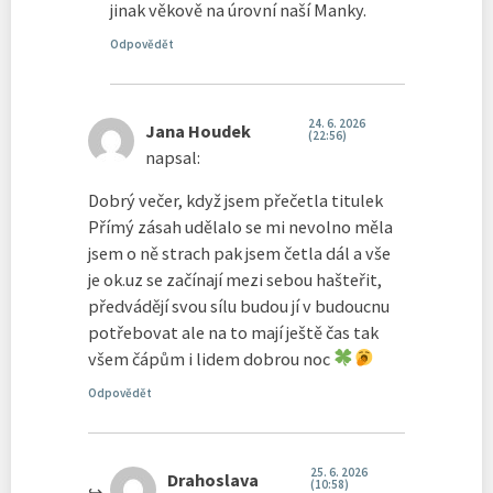
jinak věkově na úrovní naší Manky.
Odpovědět
24. 6. 2026
Jana Houdek
(22:56)
napsal:
Dobrý večer, když jsem přečetla titulek
Přímý zásah udělalo se mi nevolno měla
jsem o ně strach pak jsem četla dál a vše
je ok.uz se začínají mezi sebou hašteřit,
předvádějí svou sílu budou jí v budoucnu
potřebovat ale na to mají ještě čas tak
všem čápům i lidem dobrou noc
Odpovědět
25. 6. 2026
Drahoslava
(10:58)