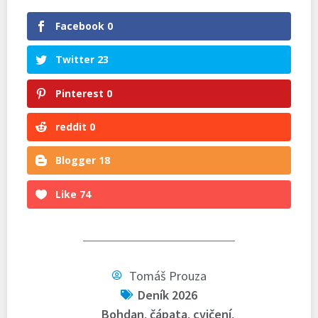
Facebook
0
Twitter
23
Pinterest
0
reddit
0
Blogger
18
Like
74
Tomáš Prouza
Deník 2026
Bohdan
,
čápata
,
cvičení
,