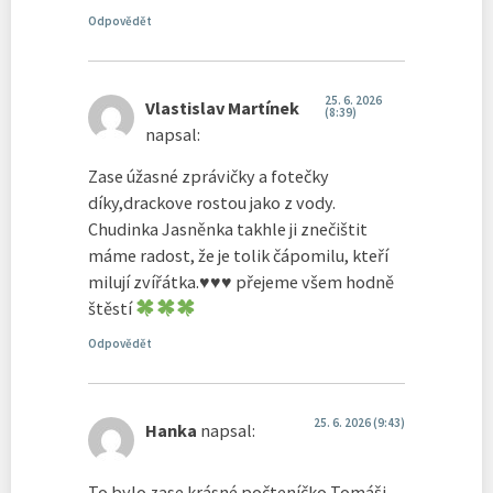
Odpovědět
25. 6. 2026
Vlastislav Martínek
(8:39)
napsal:
Zase úžasné zprávičky a fotečky
díky,drackove rostou jako z vody.
Chudinka Jasněnka takhle ji znečištit
máme radost, že je tolik čápomilu, kteří
milují zvířátka.
♥️
♥️
♥️
přejeme všem hodně
štěstí
Odpovědět
25. 6. 2026 (9:43)
Hanka
napsal:
To bylo zase krásné počteníčko Tomáši