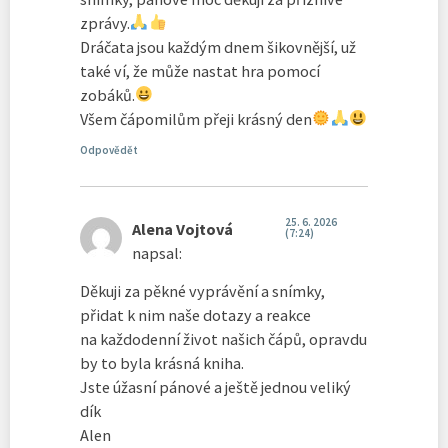
zprávy.
Dráčata jsou každým dnem šikovnější, už
také ví, že může nastat hra pomocí
zobáků.
Všem čápomilům přeji krásný den
Odpovědět
25. 6. 2026
Alena Vojtová
(7:24)
napsal:
Děkuji za pěkné vyprávění a snímky,
přidat k nim naše dotazy a reakce
na každodenní život našich čápů, opravdu
by to byla krásná kniha.
Jste úžasní pánové a ještě jednou veliký
dík
Alen