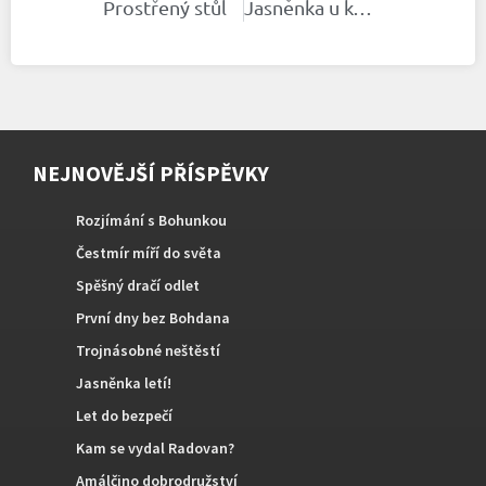
Prostřený stůl
Jasněnka u kormidla
NEJNOVĚJŠÍ PŘÍSPĚVKY
Rozjímání s Bohunkou
Čestmír míří do světa
Spěšný dračí odlet
První dny bez Bohdana
Trojnásobné neštěstí
Jasněnka letí!
Let do bezpečí
Kam se vydal Radovan?
Amálčino dobrodružství