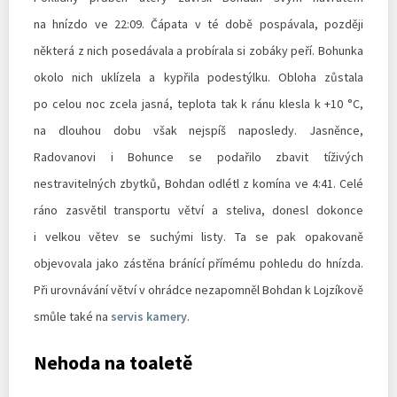
na hnízdo ve 22:09. Čápata v té době pospávala, později
některá z nich posedávala a probírala si zobáky peří. Bohunka
okolo nich uklízela a kypřila podestýlku. Obloha zůstala
po celou noc zcela jasná, teplota tak k ránu klesla k +10 °C,
na dlouhou dobu však nejspíš naposledy. Jasněnce,
Radovanovi i Bohunce se podařilo zbavit tíživých
nestravitelných zbytků, Bohdan odlétl z komína ve 4:41. Celé
ráno zasvětil transportu větví a steliva, donesl dokonce
i velkou větev se suchými listy. Ta se pak opakovaně
objevovala jako zástěna bránící přímému pohledu do hnízda.
Při urovnávání větví v ohrádce nezapomněl Bohdan k Lojzíkově
smůle také na
servis kamery
.
Nehoda na toaletě