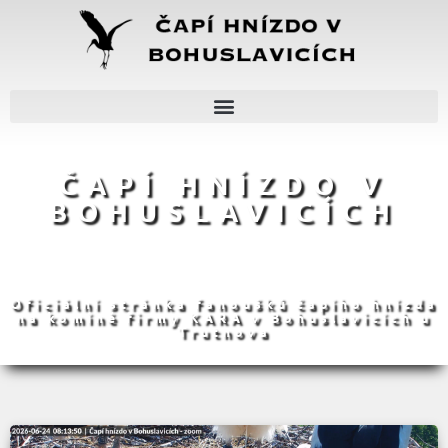
ČAPÍ HNÍZDO V
BOHUSLAVICÍCH
Oficiální stránka fanoušků čapího hnízda
na komíně firmy KARA v Bohuslavicích u
Trutnova