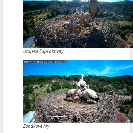
Utajené čapí aktivity
Zobákové hry