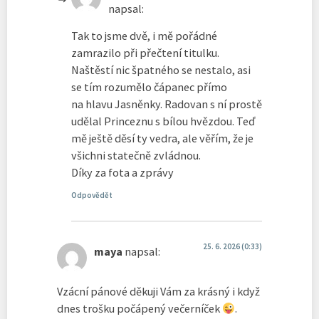
napsal:
Tak to jsme dvě, i mě pořádné
zamrazilo při přečtení titulku.
Naštěstí nic špatného se nestalo, asi
se tím rozumělo čápanec přímo
na hlavu Jasněnky. Radovan s ní prostě
udělal Princeznu s bílou hvězdou. Teď
mě ještě děsí ty vedra, ale věřím, že je
všichni statečně zvládnou.
Díky za fota a zprávy
Odpovědět
25. 6. 2026 (0:33)
maya
napsal:
Vzácní pánové děkuji Vám za krásný i když
dnes trošku počápený večerníček
.