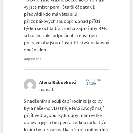
vy jste mistr pera ! Starší čápata už
předvádí kdo má větsí sílú
při zobákových soubojích. Snad příští
týden se ochladí a trochu zaprší aby B+B
si trochu také odpočinuli a nosili jen
potravu oba jsou úžasní. Přeji všem krásný
dnešní den.
Odpovědět
25. 6. 2026
Alena Bábovková
(14:20)
napsal:
S nadšením sleduji čapí rodinku jako by
byla naše-no vlastně je NAŠE.Když mají
přijít vedra ,bouřky,kroupy mám velké
obavy o jejich bezpečí a velkou radost,že
k nim byla zase matka příroda milosrdná