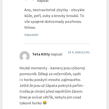
napsal:
Ano, nestravitelné zbytky - obvykle
kůže, peří, zuby a krovky brouků. To
vše spojené dohromady pozřenou
hlínou.
Odpovědět
24. 6. 2026 (22:35)
Teta Kitty
napsal:
Hezké momenty - kamery jsou výborný
pomocník. Děkuji za večerníček, opět
i v horku poskytl mnoho zajímavého.
Ještě že jsou už čápata pokrytá peřím -
trošku je chrání před největším žárem.
Dnes je ovíval větřík, nebylo jim snad
takové horko