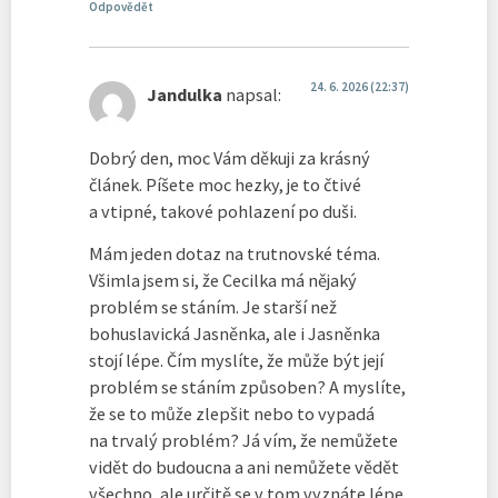
Odpovědět
24. 6. 2026 (22:37)
Jandulka
napsal:
Dobrý den, moc Vám děkuji za krásný
článek. Píšete moc hezky, je to čtivé
a vtipné, takové pohlazení po duši.
Mám jeden dotaz na trutnovské téma.
Všimla jsem si, že Cecilka má nějaký
problém se stáním. Je starší než
bohuslavická Jasněnka, ale i Jasněnka
stojí lépe. Čím myslíte, že může být její
problém se stáním způsoben? A myslíte,
že se to může zlepšit nebo to vypadá
na trvalý problém? Já vím, že nemůžete
vidět do budoucna a ani nemůžete vědět
všechno, ale určitě se v tom vyznáte lépe