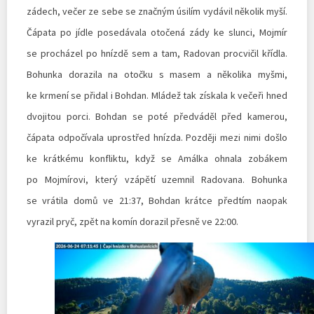
zádech, večer ze sebe se značným úsilím vydávil několik myší.
Čápata po jídle posedávala otočená zády ke slunci, Mojmír
se procházel po hnízdě sem a tam, Radovan procvičil křídla.
Bohunka dorazila na otočku s masem a několika myšmi,
ke krmení se přidal i Bohdan. Mládež tak získala k večeři hned
dvojitou porci. Bohdan se poté předváděl před kamerou,
čápata odpočívala uprostřed hnízda. Později mezi nimi došlo
ke krátkému konfliktu, když se Amálka ohnala zobákem
po Mojmírovi, který vzápětí uzemnil Radovana. Bohunka
se vrátila domů ve 21:37, Bohdan krátce předtím naopak
vyrazil pryč, zpět na komín dorazil přesně ve 22:00.