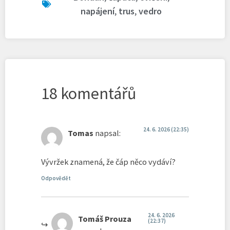
napájení
,
trus
,
vedro
18 komentářů
24. 6. 2026 (22:35)
Tomas
napsal:
Vývržek znamená, že čáp něco vydáví?
Odpovědět
24. 6. 2026
Tomáš Prouza
(22:37)