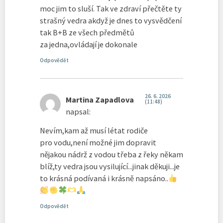
moc jim to sluší. Tak ve zdraví přečtěte ty
strašný vedra akdyž je dnes to vysvědčení
tak B+B ze všech předmětů
za jedna,ovládají je dokonale
Odpovědět
26. 6. 2026
Martina Zapadlova
(11:48)
napsal:
Nevím,kam až musí létat rodiče
pro vodu,není možné jim dopravit
nějakou nádrž z vodou třeba z řeky někam
blíž,ty vedra jsou vysilující...jinak děkuji...je
to krásná podívaná i krásně napsáno..
Odpovědět