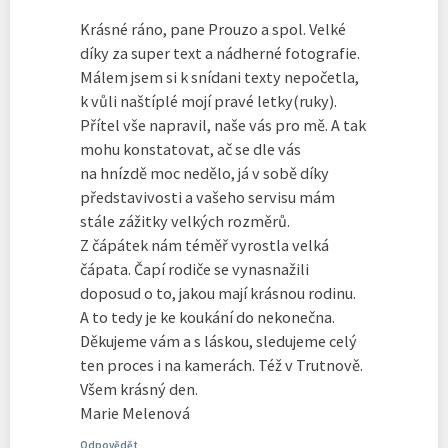
Krásné ráno, pane Prouzo a spol. Velké
díky za super text a nádherné fotografie.
Málem jsem si k snídani texty nepočetla,
k vůli naštíplé mojí pravé letky(ruky).
Přítel vše napravil, naše vás pro mě. A tak
mohu konstatovat, ač se dle vás
na hnízdě moc nedělo, já v sobě díky
představivosti a vašeho servisu mám
stále zážitky velkých rozměrů.
Z čápátek nám téměř vyrostla velká
čápata. Čapí rodiče se vynasnažili
doposud o to, jakou mají krásnou rodinu.
A to tedy je ke koukání do nekonečna.
Děkujeme vám a s láskou, sledujeme celý
ten proces i na kamerách. Též v Trutnově.
Všem krásný den.
Marie Melenová
Odpovědět