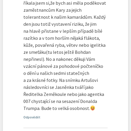
říkala jsem si,že bych asi měla poděkovat
zaměstnancům Kary za jejich
tolerantnost k našim kamarádům. Každý
den jsou totiž vystavení riziku, že jim
na hlavě přistane v lepším případě bílé
razítko a v tom horším nějaká flákota,
kůže, povařená ryba, větev nebo igelitka
ze smeťáku(tu letos ještě Bohdan
nepřinesl). No a nakonec děkuji Vám
vzácní pánové za pohodové počteníčko
o dění u našich sedmi statečných
a za krásné fotky. Na snímku Artušovi
následovníci se Jasněnka tváří jako
Ředitelka Zeměkoule nebo jako agentka
007 chystající se na sesazení Donalda
Trumpa. Bude to velká osobnost.
Odpovědět