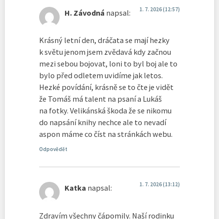
1. 7. 2026 (12:57)
H. Závodná
napsal:
Krásný letní den, dráčata se mají hezky
k světu jenom jsem zvědavá kdy začnou
mezi sebou bojovat, loni to byl boj ale to
bylo před odletem uvidíme jak letos.
Hezké povídání, krásně se to čte je vidět
že Tomáš má talent na psaní a Lukáš
na fotky. Velikánská škoda že se nikomu
do napsání knihy nechce ale to nevadí
aspon máme co číst na stránkách webu.
Odpovědět
1. 7. 2026 (13:12)
Katka
napsal:
Zdravím všechny čápomily. Naší rodinku