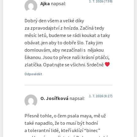
1. 7. 2026 (7:59)
Ajka
napsal:
Dobrý den všem a velké díky
za zpravodajství z hnízda. Začíná tedy
měsíc letů, budeme se rádi koukat a taky
obávat..jen aby to dobře šlo. Taky jim
domlouvám, aby nezačínali s nějakou
šikanou. Jsou to přece naši krásní ptáčci,
zlatíčka. Opatrujte se všichni. Srdečně
Odpovědět
1. 7. 2026 (8:27)
O. Josífková
napsal:
Přesně tohle, o čem psala maya, mě už
také napadlo, že to musí být hodní
a tolerantní lidé, kteří uklízí “binec”