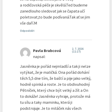
a rodičovská péče je skvělá.Ted budeme
zanedlouho sledovat jak se čapata učí
poletovat,to bude podívaná.Tak ať se jim
vše daří.M
Odpovědět
2. 7. 2026
Pavla Brabcová
(12:27)
napsal:
Jasněnka je pořád nejmladší a tak ji nelze
vytýkat, že je maličká. Ona pořád dohání
těch 5,5 dne tím, že baští a pije jako velký,
hodně spinká a roste. Je to obdivuhodný
Pětníček, který chce být velký a žít a On
to dokáže! Jasněnka vyhraje, protože má
tu sílu a taky maminku, která ji
podstrojuje. Je to miláček nás všech