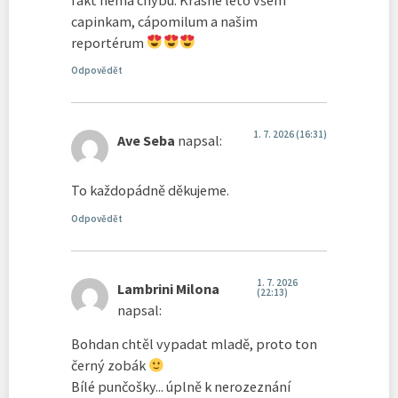
capinkam, cápomilum a našim
reportérum
Odpovědět
1. 7. 2026 (16:31)
Ave Seba
napsal:
To každopádně děkujeme.
Odpovědět
1. 7. 2026
Lambrini Milona
(22:13)
napsal:
Bohdan chtěl vypadat mladě, proto ton
černý zobák
Bílé punčošky... úplně k nerozeznání