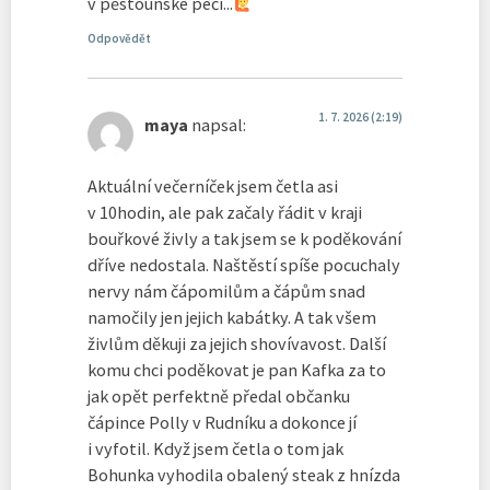
v pěstounské péči...
Odpovědět
1. 7. 2026 (2:19)
maya
napsal:
Aktuální večerníček jsem četla asi
v 10hodin, ale pak začaly řádit v kraji
bouřkové živly a tak jsem se k poděkování
dříve nedostala. Naštěstí spíše pocuchaly
nervy nám čápomilům a čápům snad
namočily jen jejich kabátky. A tak všem
živlům děkuji za jejich shovívavost. Další
komu chci poděkovat je pan Kafka za to
jak opět perfektně předal občanku
čápince Polly v Rudníku a dokonce jí
i vyfotil. Když jsem četla o tom jak
Bohunka vyhodila obalený steak z hnízda