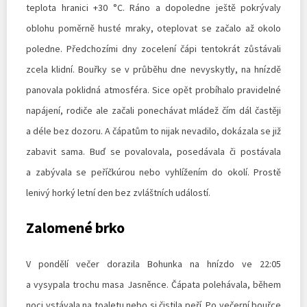
teplota hranici +30 °C. Ráno a dopoledne ještě pokrývaly
oblohu poměrně husté mraky, oteplovat se začalo až okolo
poledne. Předchozími dny zocelení čápi tentokrát zůstávali
zcela klidní. Bouřky se v průběhu dne nevyskytly, na hnízdě
panovala poklidná atmosféra. Sice opět probíhalo pravidelné
napájení, rodiče ale začali ponechávat mládež čím dál častěji
a déle bez dozoru. A čápatům to nijak nevadilo, dokázala se již
zabavit sama. Buď se povalovala, posedávala či postávala
a zabývala se peříčkúrou nebo vyhlížením do okolí. Prostě
lenivý horký letní den bez zvláštních událostí.
Zalomené brko
V pondělí večer dorazila Bohunka na hnízdo ve 22:05
a vysypala trochu masa Jasněnce. Čápata polehávala, během
noci vstávala na toaletu nebo si čistila peří. Po večerní bouřce