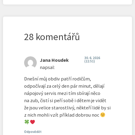
28 komentářů
30. 6. 2026
Jana Houdek
(22:51)
napsal:
Dnešní můj obdiv patří rodičům,
odpočívají za celý den pár minut, dělají
nápojový servis mezi tím sbírají něco
na zub, čistí si peří sobě i dětem je vidět
že jsou velice starostlivý, někteří lidé by si
z nich mohli vzít příklad dobrou noc
Odpovědět