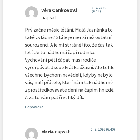
1. 7. 2026
Věra Cankovová
(6:23)
napsal:
Prý začne měsíc létání. Malá Jasněnka to
také zvládne? Stále je menší než ostatní
sourozenci. A je mi strašně líto, že čas tak
letí. Je to nádherná čapí rodinka.
Vychování pěti čápat musí rodiče
vyčerpávat. Jsou zkrátka úžasní. Ale tohle
všechno bychom nevěděli, kdyby nebylo
vás, milí přátelé, kteří nám tak nádherně
zprostředkováváte dění na čapím hnízdě.
A za to vám patří veliký dík.
Odpovědět
1. 7. 2026 (6:40)
Marie
napsal: