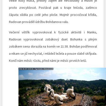
velké kusy masa, přílišný zájem ale nevzbudily a musel je
proto zrecyklovat. Postával pak u kraje hnízda, zatímco
čápata slídila po celé jeho ploše. Mojmír procvičoval křídla,
Radovan prováděl údržbu Bohdanova valu.
Večerní větřík vyprovokoval k fyzické aktivitě i Manku,
Radovan vyprovokoval zobákový duel. Bohunka s plným
zobákem sena dorazila na komín ve 21:38. Bohdan podřimoval
a nikam se již nechystal, i mládež ležela a pouze slabě skřípala.
Končí nám měsíc růstu, před námi je měsíc prvních letů.