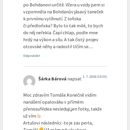
po Bohdanovi určitě. Včera u vody jsem si
vzpomněla na Bohdanův jásavý taneček
k prvnímu vylíhnutí. Z loňska
či předloňska? Bylo to tak milé, to bych
do něj neřekla. Čapí chlap, podle mne
hrdý na výkon a sílu. A tak čistý projev
otcovské něhy a radosti! Učím se.....
Odpovědět
1. 7. 2026 (10:33)
Šárka Bárová
napsal:
Moc zdravím Tomáše.Konečně vidím
nanášení opalováku v přímém
přenosu!Videa nesleduji,jen fotky, takže
už vím
Artušovi následníci -to je zas perla,
Tomáši
Už mám od vás skoro