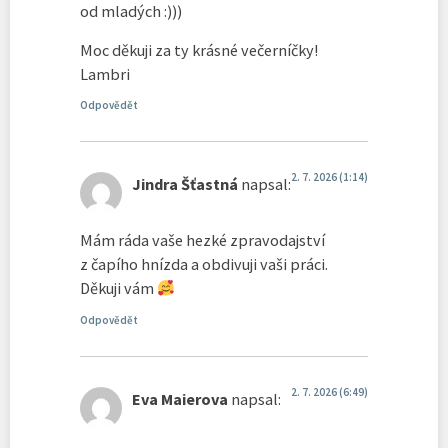
od mladých :)))
Moc děkuji za ty krásné večerníčky!
Lambri
Odpovědět
2. 7. 2026 (1:14)
Jindra Šťastná
napsal:
Mám ráda vaše hezké zpravodajství
z čapího hnízda a obdivuji vaši práci.
Děkuji vám
Odpovědět
2. 7. 2026 (6:49)
Eva Maierova
napsal: