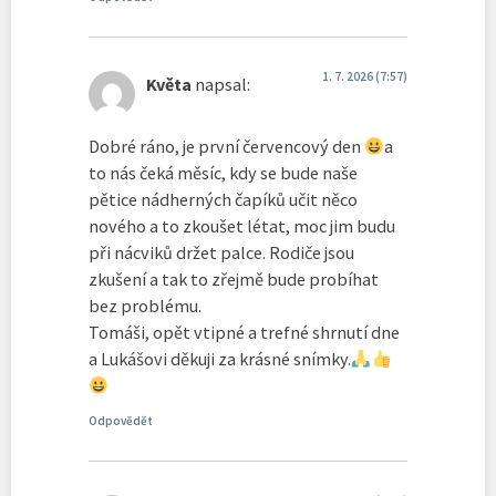
1. 7. 2026 (7:57)
Květa
napsal:
Dobré ráno, je první červencový den
a
to nás čeká měsíc, kdy se bude naše
pětice nádherných čapíků učit něco
nového a to zkoušet létat, moc jim budu
při nácviků držet palce. Rodiče jsou
zkušení a tak to zřejmě bude probíhat
bez problému.
Tomáši, opět vtipné a trefné shrnutí dne
a Lukášovi děkuji za krásné snímky.
Odpovědět