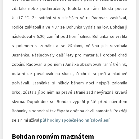
zůstalo nebe podmračené, teplota do rána klesla pouze
k +17 °C. Za svítání si v silnějším větru Radovan zaskákal,
rodiče zaklapali a ve 4:37 se Bohunka vydala na lov. Bohdan ji
následoval v 5:20, zamířil pod horní silnici. Bohunka se vrátila
s polenem v zobáku a se žížalami, většinu jich sezobala
Jasněnka. Následovaly další lety pro materiál i drobné dračí
zobání. Radovan a po něm i Amálka absolvovali ranní trénink,
ostatní se povalovali na slunci, čechrali si peří a hladově
pořvávali. Jasněnka si někdy během noci nejspíš zalomila
brko, zůstala jí po něm na pravé straně zad nevýrazná krvavá
skvrna. Dopoledne se Bohdan vypařil ještě před návratem
Bohunky a ponechal tak čápata opět na chvíli samotná. Později
se s nimi užíval
půl hodiny společného hnízdoválení
.
Bohdan ropným magnátem