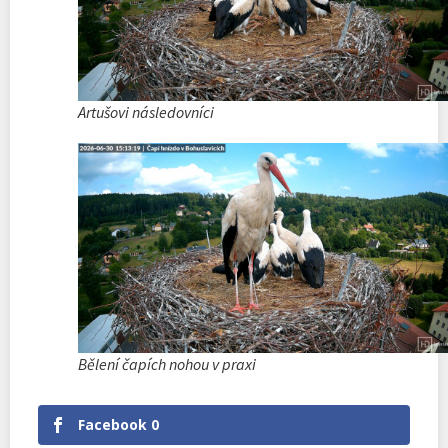
Artušovi následovníci
Bělení čapích nohou v praxi
Facebook
0