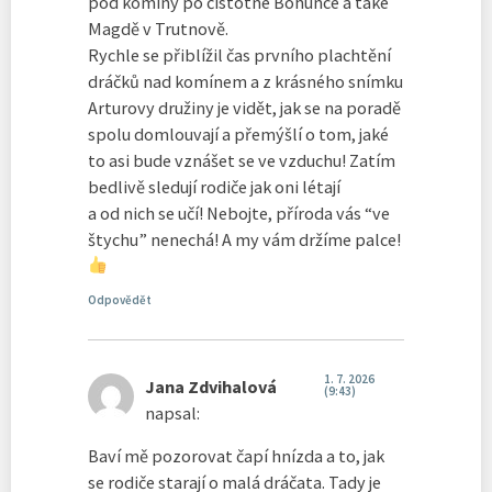
pod komíny po čistotné Bohunce a také
Magdě v Trutnově.
Rychle se přiblížil čas prvního plachtění
dráčků nad komínem a z krásného snímku
Arturovy družiny je vidět, jak se na poradě
spolu domlouvají a přemýšlí o tom, jaké
to asi bude vznášet se ve vzduchu! Zatím
bedlivě sledují rodiče jak oni létají
a od nich se učí! Nebojte, příroda vás “ve
štychu” nenechá! A my vám držíme palce!
Odpovědět
1. 7. 2026
Jana Zdvihalová
(9:43)
napsal:
Baví mě pozorovat čapí hnízda a to, jak
se rodiče starají o malá dráčata. Tady je