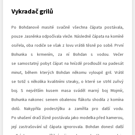
Vykradač grilů
Po Bohdanově masité svačině všechna čápata postávala,
pouze Jasněnka odpočívala vleže. Následně čápata na komíně
osiřela, oba rodiče se však z lovu vrátili těsně po sobě. První
Bohunka s krmením, za ní Bohdan s vodou. Večer
se samostatný pobyt čápat na hnízdě prodloužil na padesát
minut, během kterých Bohdan někomu vyloupil gril. Vrátil
se totiž s několika kvalitními steaky, o které se strhl zuřivý
boj. S největším kusem masa sváděl marný boj Mojmír,
Bohunka nakonec senem obalenou flákotu shodila z komína
dolů. Nakypřila podestýlku a zamířila pro další vodu.
Po uhašení dračí žízně postávala jako modelka před kamerou,
její zastrašování už čápata ignorovala. Bohdan donesl další