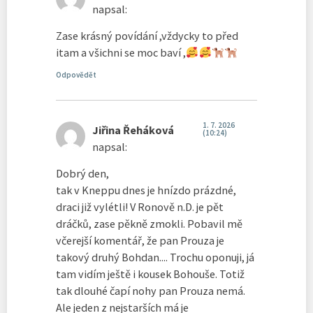
napsal:
Zase krásný povídání ,vždycky to před
itam a všichni se moc baví ,
Odpovědět
1. 7. 2026
Jiřina Řeháková
(10:24)
napsal:
Dobrý den,
tak v Kneppu dnes je hnízdo prázdné,
draci již vylétli! V Ronově n.D. je pět
dráčků, zase pěkně zmokli. Pobavil mě
včerejší komentář, že pan Prouza je
takový druhý Bohdan.... Trochu oponuji, já
tam vidím ještě i kousek Bohouše. Totiž
tak dlouhé čapí nohy pan Prouza nemá.
Ale jeden z nejstarších má je