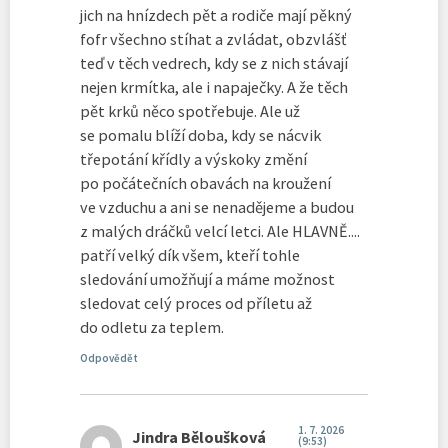
jich na hnízdech pět a rodiče mají pěkný
fofr všechno stíhat a zvládat, obzvlášť
teď v těch vedrech, kdy se z nich stávají
nejen krmítka, ale i napaječky. A že těch
pět krků něco spotřebuje. Ale už
se pomalu blíží doba, kdy se nácvik
třepotání křídly a výskoky změní
po počátečních obavách na kroužení
ve vzduchu a ani se nenadějeme a budou
z malých dráčků velcí letci. Ale HLAVNĚ....
patří velký dík všem, kteří tohle
sledování umožňují a máme možnost
sledovat celý proces od příletu až
do odletu za teplem.
Odpovědět
1. 7. 2026
Jindra Běloušková
(9:53)