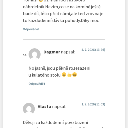
náhrdelník.Nevim,co se na komíně ještě
bude dít,léto před námi,ale teď zrovna je
to kazdodenní dávka pohody.Diky moc
Odpovědět
8. 7. 2026 (13:26)
Dagmar
napsal:
No jasně, jsou pěkně rozesazeni
u kulatého stolu
Odpovědět
1. 7. 2026 (11:03)
Vlasta
napsal:
Děkuji za každodenní povzbuzení