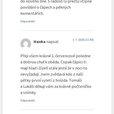
do nového dne. S radostí si přečtu vtipné
povídání o čápech a pěkných
komentářích.
Odpovědět
1. 7. 2026 (11:40)
Hanka
napsal:
Přeji všem krásné 1. červencové poledne
a dobrou chuť k obědu. Copak čápici ti
mají hlad i žízeň stále jestě že v noci to
nevyžadují. Jsem zvědavá kdo z naší
pětky první vyletí z hnízda. Tomáši
a Lukáši děkuji vám za krásné počteníčko
a snímky.
Odpovědět