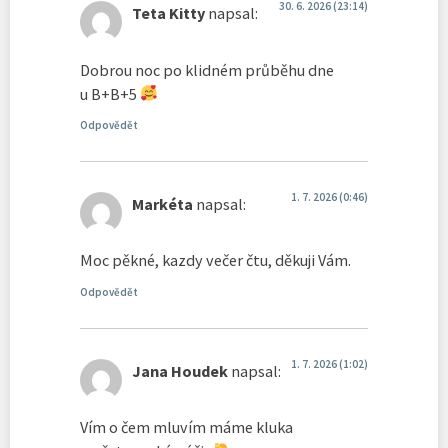
30. 6. 2026 (23:14)
Teta Kitty
napsal:
Dobrou noc po klidném průběhu dne
u B+B+5
Odpovědět
1. 7. 2026 (0:46)
Markéta
napsal:
Moc pěkné, kazdy večer čtu, děkuji Vám.
Odpovědět
1. 7. 2026 (1:02)
Jana Houdek
napsal:
Vím o čem mluvím máme kluka