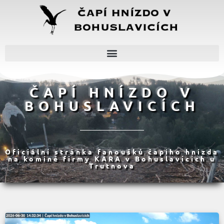
ČAPÍ HNÍZDO V
BOHUSLAVICÍCH
Oficiální stránka fanoušků čapího hnízda
na komíně firmy KARA v Bohuslavicích u
Trutnova