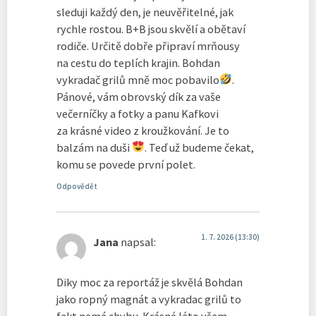
sleduji každý den, je neuvěřitelné, jak
rychle rostou. B+B jsou skvělí a obětaví
rodiče. Určitě dobře připraví mrňousy
na cestu do teplích krajin. Bohdan
vykradač grilů mně moc pobavilo
.
Pánové, vám obrovský dík za vaše
večerníčky a fotky a panu Kafkovi
za krásné video z kroužkování. Je to
balzám na duši
. Teď už budeme čekat,
komu se povede první polet.
Odpovědět
1. 7. 2026 (13:30)
Jana
napsal:
Diky moc za reportáž je skvělá Bohdan
jako ropný magnát a vykradac grilů to
fakt nemá chybu. Krásné léto všem