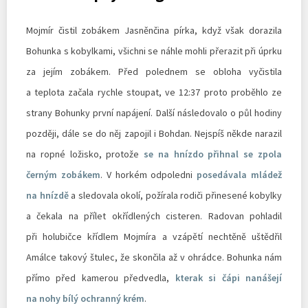
Mojmír čistil zobákem Jasněnčina pírka, když však dorazila
Bohunka s kobylkami, všichni se náhle mohli přerazit při úprku
za jejím zobákem. Před polednem se obloha vyčistila
a teplota začala rychle stoupat, ve 12:37 proto proběhlo ze
strany Bohunky první napájení. Další následovalo o půl hodiny
později, dále se do něj zapojil i Bohdan. Nejspíš někde narazil
na ropné ložisko, protože
se na hnízdo přihnal se zpola
černým zobákem
. V horkém odpoledni
posedávala mládež
na hnízdě
a sledovala okolí, požírala rodiči přinesené kobylky
a čekala na přílet okřídlených cisteren. Radovan pohladil
při holubičce křídlem Mojmíra a vzápětí nechtěně uštědřil
Amálce takový štulec, že skončila až v ohrádce. Bohunka nám
přímo před kamerou předvedla,
kterak si čápi nanášejí
na nohy bílý ochranný krém
.