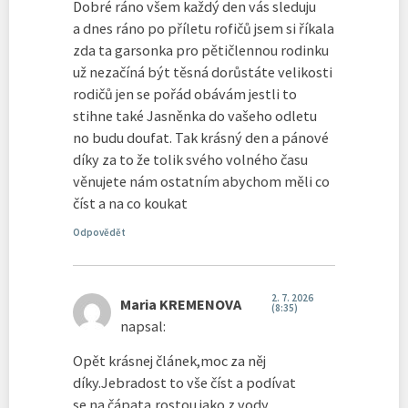
Dobré ráno všem každý den vás sleduju
a dnes ráno po příletu rofičů jsem si říkala
zda ta garsonka pro pětičlennou rodinku
už nezačíná být těsná dorůstáte velikosti
rodičů jen se pořád obávám jestli to
stihne také Jasněnka do vašeho odletu
no budu doufat. Tak krásný den a pánové
díky za to že tolik svého volného času
věnujete nám ostatním abychom měli co
číst a na co koukat
Odpovědět
2. 7. 2026
Maria KREMENOVA
(8:35)
napsal:
Opět krásnej článek,moc za něj
díky.Jebradost to vše číst a podívat
se na čápata,rostou jako z vody