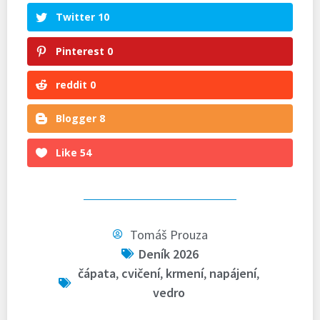
Twitter
10
Pinterest
0
reddit
0
Blogger
8
Like
54
Tomáš Prouza
Deník 2026
čápata
,
cvičení
,
krmení
,
napájení
,
vedro