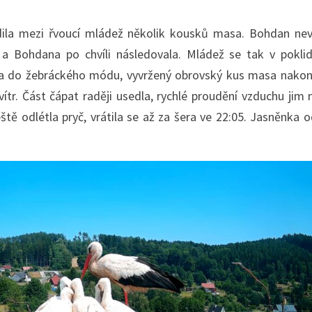
la mezi řvoucí mládež několik kousků masa. Bohdan neváh
 a Bohdana po chvíli následovala. Mládež se tak v pokli
 do žebráckého módu, vyvržený obrovský kus masa nakonec 
ítr. Část čápat raději usedla, rychlé proudění vzduchu jim 
tě odlétla pryč, vrátila se až za šera ve 22:05. Jasněnka 