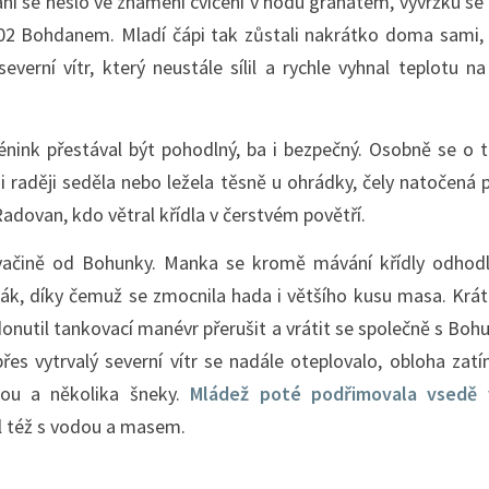
ání se neslo ve znamení cvičení v hodu granátem, vývržku se
:02 Bohdanem. Mladí čápi tak zůstali nakrátko doma sami,
erní vítr, který neustále sílil a rychle vyhnal teplotu na 
trénink přestával být pohodlný, ba i bezpečný. Osobně se o 
i raději seděla nebo ležela těsně u ohrádky, čely natočená p
adovan, kdo větral křídla v čerstvém povětří.
 svačině od Bohunky. Manka se kromě mávání křídly odho
bák, díky čemuž se zmocnila hada i většího kusu masa. Krá
donutil tankovací manévr přerušit a vrátit se společně s Bo
řes vytrvalý severní vítr se nadále oteplovalo, obloha za
dou a několika šneky.
Mládež poté podřimovala vsedě 
il též s vodou a masem.