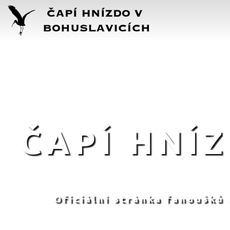
ČAPÍ HNÍ
Oficiální stránka fanoušků