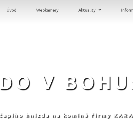
Úvod
Webkamery
Aktuality
Infor
ZDO V BOHU
 čapího hnízda na komíně firmy KARA