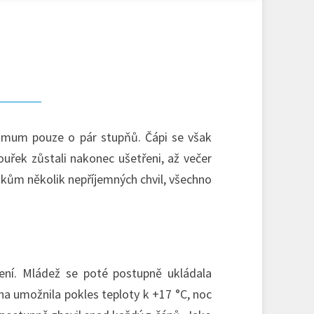
ximum pouze o pár stupňů. Čápi se však
uřek zůstali nakonec ušetřeni, až večer
ákům několik nepříjemných chvil, všechno
ní. Mládež se poté postupně ukládala
ha umožnila pokles teploty k +17 °C, noc