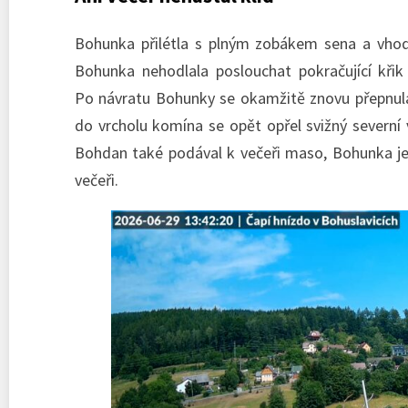
Bohunka přilétla s plným zobákem sena a vhodi
Bohunka nehodlala poslouchat pokračující křik
Po návratu Bohunky se okamžitě znovu přepnula
do vrcholu komína se opět opřel svižný severní v
Bohdan také podával k večeři maso, Bohunka ješ
večeři.