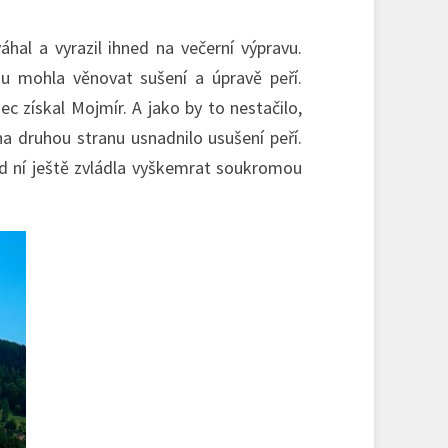
al a vyrazil ihned na večerní výpravu.
du mohla věnovat sušení a úpravě peří.
získal Mojmír. A jako by to nestačilo,
na druhou stranu usnadnilo usušení peří.
od ní ještě zvládla vyškemrat soukromou