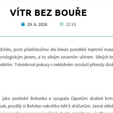
VÍTR BEZ BOUŘE
29. 6. 2026
22:10
želo, proti předchozímu dni kleslo pondělní teplotní ma
rologickým jevem, a to silným severním větrem. Silných bo
obitím. Tréninkové pokusy v neklidném ovzduší přinesly div
3 jako poslední Bohunka a vysypala čápatům drobné krme
pali, později si Bohdan nakrátko lehl k dráčatům Jasná oblo