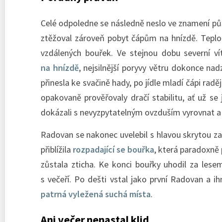
Celé odpoledne se následně neslo ve znamení působ
ztěžoval zároveň pobyt čápům na hnízdě. Teplota
vzdálených bouřek. Ve stejnou dobu severní vít
na hnízdě
, nejsilnější poryvy větru dokonce n
přinesla ke svačině hady, po jídle mladí čápi radě
opakovaně prověřovaly dračí stabilitu, ať už se
dokázali s nevyzpytatelným ovzduším vyrovnat a
Radovan se nakonec uvelebil s hlavou skrytou za
přiblížila
rozpadající se bouřka
, která paradoxně 
zůstala zticha. Ke konci bouřky uhodil za lese
s večeří. Po dešti vstal jako první Radovan a i
patrná vyležená suchá místa
.
Ani večer nenastal klid