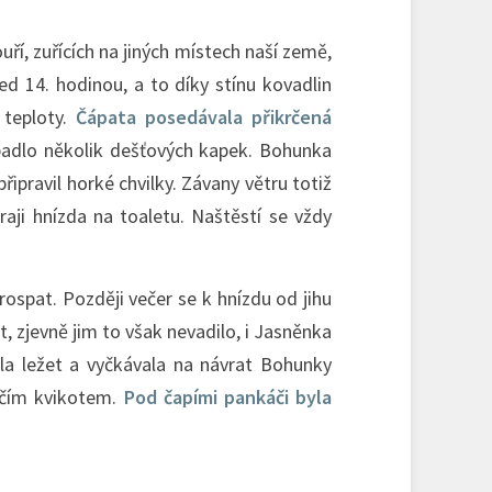
uří, zuřících na jiných místech naší země,
ed 14. hodinou, a to díky stínu kovadlin
 teploty.
Čápata posedávala přikrčená
opadlo několik dešťových kapek. Bohunka
řipravil horké chvilky. Závany větru totiž
raji hnízda na toaletu. Naštěstí se vždy
ospat. Později večer se k hnízdu od jihu
t, zjevně jim to však nevadilo, i Jasněnka
ala ležet a vyčkávala na návrat Bohunky
račím kvikotem.
Pod čapími pankáči byla