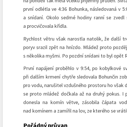
na pondělí tak měla vcelku příjemný průběh. Svít
první odlétla ve 4:36 Bohunka, následovaná v 5
a snídaní. Okolo sedmé hodiny ranní se zvedl sev
a procvičovala křídla.
Rychlost větru však narostla natolik, že další 
poryv srazil zpět na hnízdo. Mládež proto pozděj
s několika myšmi. Po pozdní snídani to byl opět R
První napájení proběhlo v 9:54, po kobylkové
při dalším krmení chytře sledovala Bohunčin zo
pro vodu, narušitel vzdušného prostoru ho však 
se proto mládež dočkala až na druhý pokus. I p
donesla na komín větve, zásobila čápata vo
nad komínem a zamířil na lov, ze kterého se vrát
Pořádný průvan