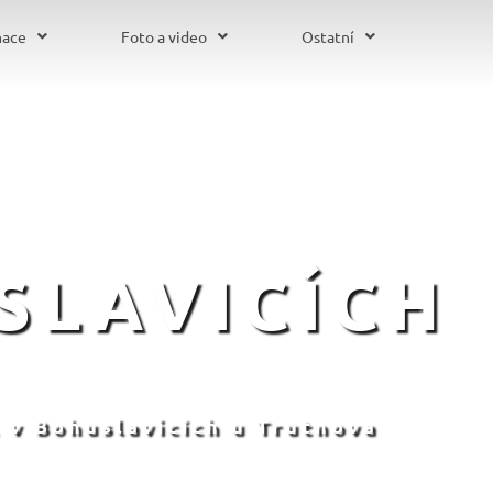
mace
Foto a video
Ostatní
SLAVICÍCH
 v Bohuslavicích u Trutnova