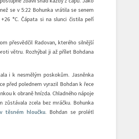
 postupně zbavil snad každý z čápů. Jako
 než se v 5:22 Bohunka vrátila se senem
+26 °C. Čápata si na slunci čistila peří
tom přesvědčil Radovan, kterého silnější
roti větru. Rozhýbal ji až přílet Bohdana
dlala i k nesmělým poskokům. Jasněnka
tce před polednem vyrazil Bohdan k řece
hunkou k obraně hnízda. Chladného nápoje
tím zůstávala zcela bez mráčku. Bohunka
v těsném hloučku
. Bohdan se prolétl