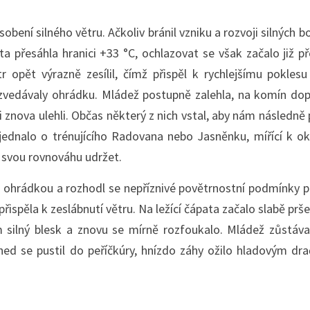
ení silného větru. Ačkoliv bránil vzniku a rozvoji silných bo
 přesáhla hranici +33 °C, ochlazovat se však začalo již př
r opět výrazně zesílil, čímž přispěl k rychlejšímu poklesu
adzvedávaly ohrádku. Mládež postupně zalehla, na komín d
ji znova ulehli. Občas některý z nich vstal, aby nám následně p
 jednalo o trénujícího Radovana nebo Jasněnku, mířící k ok
 svou rovnováhu udržet.
 ohrádkou a rozhodl se nepříznivé povětrnostní podmínky pr
přispěla k zeslábnutí větru. Na ležící čápata začalo slabě prše
m silný blesk a znovu se mírně rozfoukalo. Mládež zůstáv
hned se pustil do peříčkúry, hnízdo záhy ožilo hladovým d