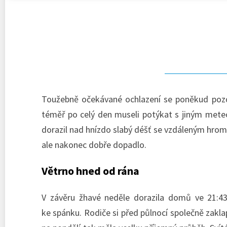
Toužebně očekávané ochlazení se poněkud pozdr
téměř po celý den museli potýkat s jiným meteo
dorazil nad hnízdo slabý déšť se vzdáleným hrom
ale nakonec dobře dopadlo.
Větrno hned od rána
V závěru žhavé neděle dorazila domů ve 21:4
ke spánku. Rodiče si před půlnocí společně zakla