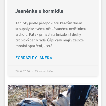
Jasněnka u kormidla
Teploty podle předpokladu každým dnem
stoupaly ke svému očekávanému nedělnímu
vrcholu. Pátek přinesl na hnízdo již druhý
tropický den v řadě. Čápi však mají v záloze
mnohá opatření, která
ZOBRAZIT ČLÁNEK »
26. 6. 2026
23 komentářů