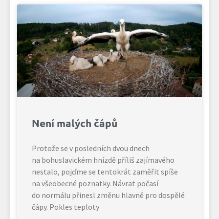
Není malých čápů
Protože se v posledních dvou dnech
na bohuslavickém hnízdě příliš zajímavého
nestalo, pojďme se tentokrát zaměřit spíše
na všeobecné poznatky. Návrat počasí
do normálu přinesl změnu hlavně pro dospělé
čápy. Pokles teploty