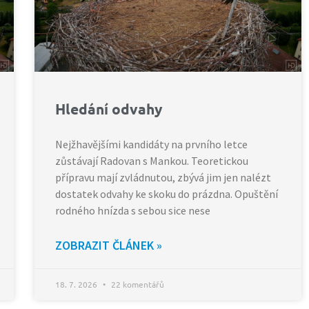
Hledání odvahy
Nejžhavějšími kandidáty na prvního letce
zůstávají Radovan s Mankou. Teoretickou
přípravu mají zvládnutou, zbývá jim jen nalézt
dostatek odvahy ke skoku do prázdna. Opuštění
rodného hnízda s sebou sice nese
ZOBRAZIT ČLÁNEK »
18. 7. 2026
22 komentářů