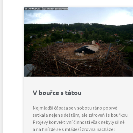
V bouřce s tátou
Nejmladší čápata se v sobotu ráno poprvé
setkala nejen s deštěm, ale zároveň i s bouřkou.
Projevy konvektivní činnosti však nebyly silné
a na hnízdě se s mládeží zrovna nacházel