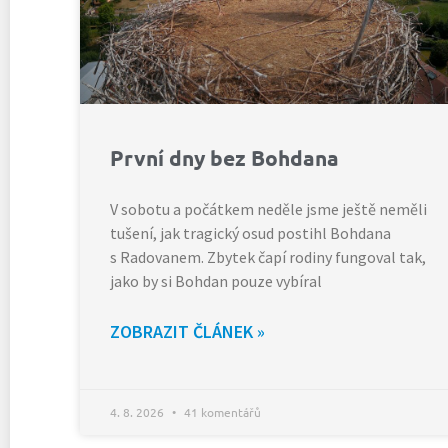
První dny bez Bohdana
V sobotu a počátkem neděle jsme ještě neměli
tušení, jak tragický osud postihl Bohdana
s Radovanem. Zbytek čapí rodiny fungoval tak,
jako by si Bohdan pouze vybíral
ZOBRAZIT ČLÁNEK »
4. 8. 2026
41 komentářů