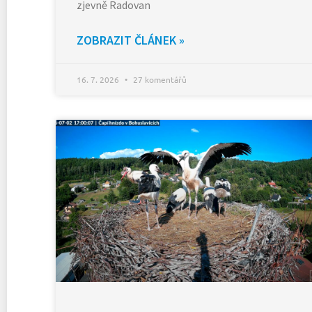
zjevně Radovan
ZOBRAZIT ČLÁNEK »
16. 7. 2026
27 komentářů