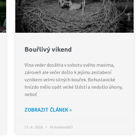
Bouřlivý víkend
Vlna veder dosáhla v sobotu svého maxima,
zároveň ale večer došlo k jejímu zeslabení
vznikem velmi silných bouřek. Bohuslavické
hnízdo mělo opět velké štěstí a nedošlo úhony,
neboť
ZOBRAZIT ČLÁNEK »
21. 6. 2026
16 komentářů