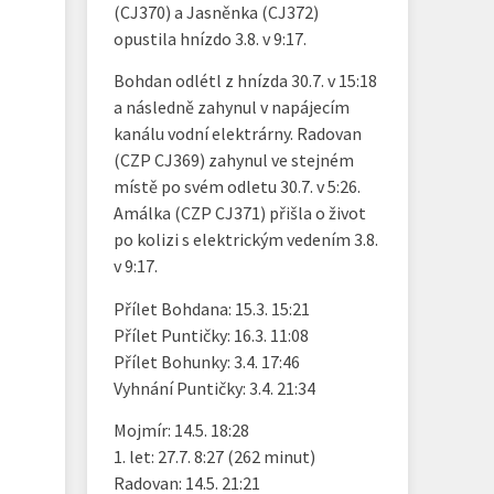
(CJ370) a Jasněnka (CJ372)
opustila hnízdo 3.8. v 9:17.
Bohdan odlétl z hnízda 30.7. v 15:18
a následně zahynul v napájecím
kanálu vodní elektrárny. Radovan
(CZP CJ369) zahynul ve stejném
místě po svém odletu 30.7. v 5:26.
Amálka (CZP CJ371) přišla o život
po kolizi s elektrickým vedením 3.8.
v 9:17.
Přílet Bohdana: 15.3. 15:21
Přílet Puntičky: 16.3. 11:08
Přílet Bohunky: 3.4. 17:46
Vyhnání Puntičky: 3.4. 21:34
Mojmír: 14.5. 18:28
1. let: 27.7. 8:27 (262 minut)
Radovan: 14.5. 21:21