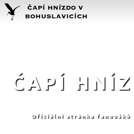
ČAPÍ HNÍ
Oficiální stránka fanoušků