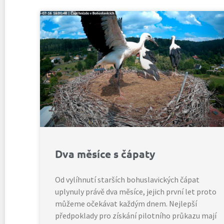
Dva měsíce s čápaty
Od vylíhnutí starších bohuslavických čápat
uplynuly právě dva měsíce, jejich první let proto
můžeme očekávat každým dnem. Nejlepší
předpoklady pro získání pilotního průkazu mají