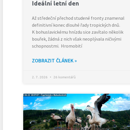
Ideální letní den
Až středeční přechod studené fronty znamenal
definitivní konec dlouhé řady tropických dnů.
K bohuslavickému hnízdu sice zavítalo několik
bouřek, žádná z nich však neoplývala ničivými
schopnostmi. Hromobití
ZOBRAZIT ČLÁNEK »
2. 7. 2026
26 komentářů