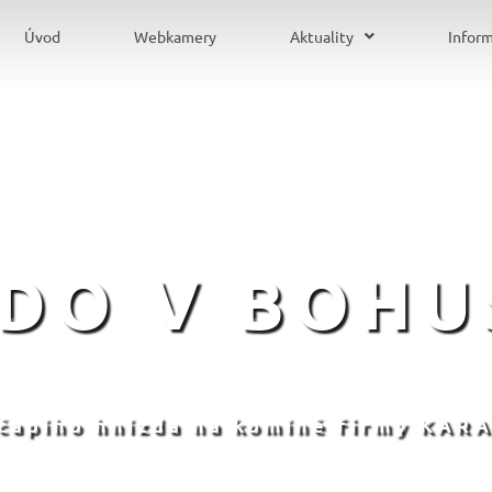
Úvod
Webkamery
Aktuality
Infor
ZDO V BOHU
 čapího hnízda na komíně firmy KARA