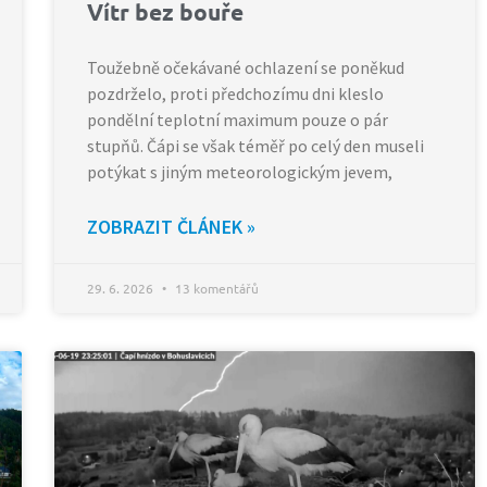
Vítr bez bouře
Toužebně očekávané ochlazení se poněkud
pozdrželo, proti předchozímu dni kleslo
pondělní teplotní maximum pouze o pár
stupňů. Čápi se však téměř po celý den museli
potýkat s jiným meteorologickým jevem,
ZOBRAZIT ČLÁNEK »
29. 6. 2026
13 komentářů