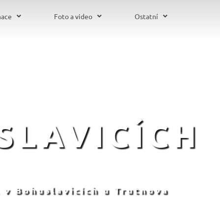
mace
Foto a video
Ostatní
SLAVICÍCH
 v Bohuslavicích u Trutnova