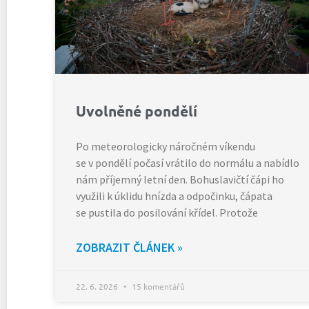
Uvolněné pondělí
Po meteorologicky náročném víkendu
se v pondělí počasí vrátilo do normálu a nabídlo
nám příjemný letní den. Bohuslavičtí čápi ho
využili k úklidu hnízda a odpočinku, čápata
se pustila do posilování křídel. Protože
ZOBRAZIT ČLÁNEK »
22. 6. 2026
15 komentářů