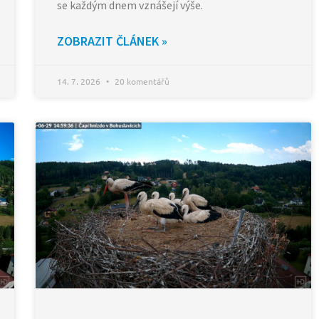
se každým dnem vznášejí výše.
ZOBRAZIT ČLÁNEK »
14. 7. 2026
20 komentářů