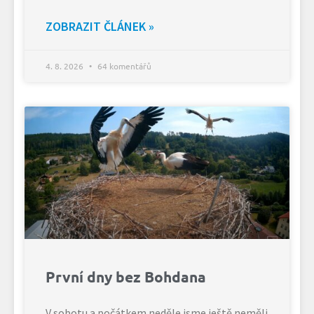
ZOBRAZIT ČLÁNEK »
4. 8. 2026
64 komentářů
První dny bez Bohdana
V sobotu a počátkem neděle jsme ještě neměli