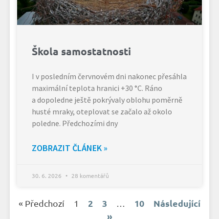
Škola samostatnosti
I v posledním červnovém dni nakonec přesáhla
maximální teplota hranici +30 °C. Ráno
a dopoledne ještě pokrývaly oblohu poměrně
husté mraky, oteplovat se začalo až okolo
poledne. Předchozími dny
ZOBRAZIT ČLÁNEK »
30. 6. 2026
28 komentářů
2
3
10
Následující
« Předchozí
1
…
»