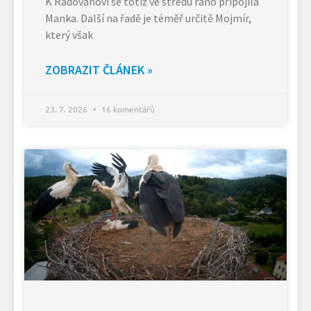
K Radovanovi se totiž ve středu ráno připojila
Manka. Další na řadě je téměř určitě Mojmír,
který však
ZOBRAZIT ČLÁNEK »
23. 7. 2026
16 komentářů