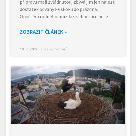
přípravu mají zvládnutou, zbývá jim jen nalézt
dostatek odvahy ke skoku do prázdna.
Opuštění rodného hnízda s sebou sice nese
ZOBRAZIT ČLÁNEK »
18. 7. 2026
22 komentářů