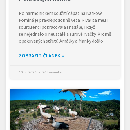
Po harmonickém soužití čápat na Kafkově
komíně je pravděpodobně veta. Rivalita mezi
sourozenci pokračovala i nadále, i když
se nejednalo o neustálé a surové rvačky. Kromě
opakovaných střetů Amálky a Manky došlo
ZOBRAZIT ČLÁNEK »
10. 7. 2026
26 komentářů