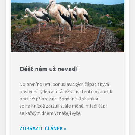
Déšť nám už nevadí
Do prvního letu bohuslavických čápat zbývá
poslední týden a mládež se na tento okamžik
poctivě připravuje. Bohdan s Bohunkou
se na hnízdě zdržují stále méně, mladí čápi
se každým dnem vznášejí výše.
ZOBRAZIT ČLÁNEK »