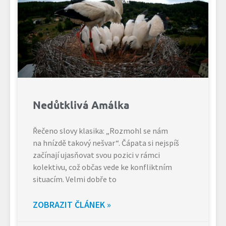
Nedůtklivá Amálka
Řečeno slovy klasika: „Rozmohl se nám
na hnízdě takový nešvar“. Čápata si nejspíš
začínají ujasňovat svou pozici v rámci
kolektivu, což občas vede ke konfliktním
situacím. Velmi dobře to
ZOBRAZIT ČLÁNEK »