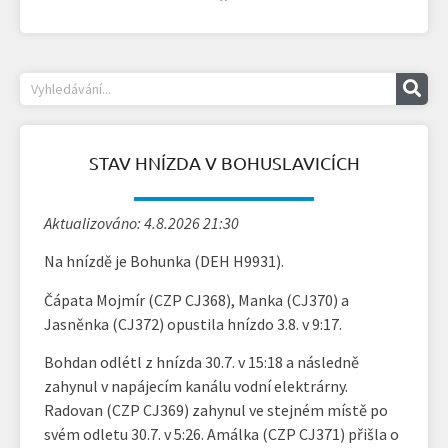
STAV HNÍZDA V BOHUSLAVICÍCH
Aktualizováno: 4.8.2026 21:30
Na hnízdě je Bohunka (DEH H9931).
Čápata Mojmír (CZP CJ368), Manka (CJ370) a
Jasněnka (CJ372) opustila hnízdo 3.8. v 9:17.
Bohdan odlétl z hnízda 30.7. v 15:18 a následně
zahynul v napájecím kanálu vodní elektrárny.
Radovan (CZP CJ369) zahynul ve stejném místě po
svém odletu 30.7. v 5:26. Amálka (CZP CJ371) přišla o