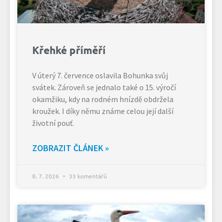
Křehké příměří
V úterý 7. července oslavila Bohunka svůj
svátek. Zároveň se jednalo také o 15. výročí
okamžiku, kdy na rodném hnízdě obdržela
kroužek. I díky němu známe celou její další
životní pouť.
ZOBRAZIT ČLÁNEK »
8. 7. 2026
33 komentářů