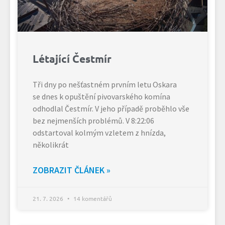
Létající Čestmír
Tři dny po nešťastném prvním letu Oskara
se dnes k opuštění pivovarského komína
odhodlal Čestmír. V jeho případě proběhlo vše
bez nejmenších problémů. V 8:22:06
odstartoval kolmým vzletem z hnízda,
několikrát
ZOBRAZIT ČLÁNEK »
21. 7. 2026
14 komentářů