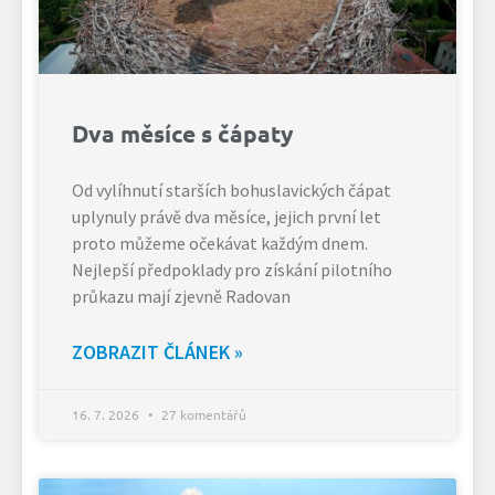
Dva měsíce s čápaty
Od vylíhnutí starších bohuslavických čápat
uplynuly právě dva měsíce, jejich první let
proto můžeme očekávat každým dnem.
Nejlepší předpoklady pro získání pilotního
průkazu mají zjevně Radovan
ZOBRAZIT ČLÁNEK »
16. 7. 2026
27 komentářů