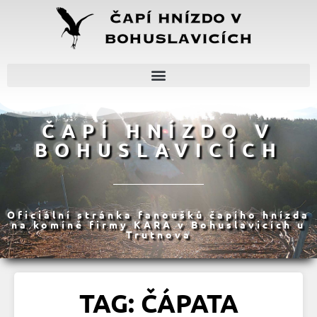
ČAPÍ HNÍZDO V
BOHUSLAVICÍCH
Oficiální stránka fanoušků čapího hnízda
na komíně firmy KARA v Bohuslavicích u
Trutnova
TAG: ČÁPATA