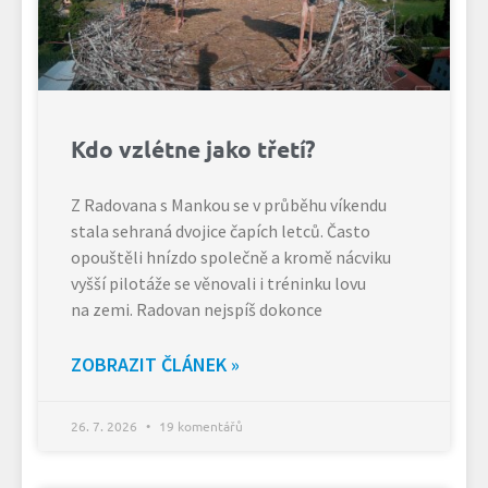
Kdo vzlétne jako třetí?
Z Radovana s Mankou se v průběhu víkendu
stala sehraná dvojice čapích letců. Často
opouštěli hnízdo společně a kromě nácviku
vyšší pilotáže se věnovali i tréninku lovu
na zemi. Radovan nejspíš dokonce
ZOBRAZIT ČLÁNEK »
26. 7. 2026
19 komentářů