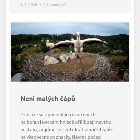
6. 7. 2026
20 komentářů
Není malých čápů
Protože se v posledních dvou dnech
na bohuslavickém hnízdě příliš zajímavého
nestalo, pojďme se tentokrát zaměřit spíše
na všeobecné poznatky. Návrat počasí