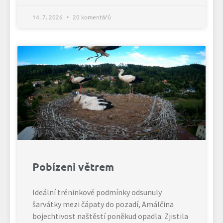
14. 7. 2026
20 komentářů
Pobízeni větrem
Ideální tréninkové podmínky odsunuly
šarvátky mezi čápaty do pozadí, Amálčina
bojechtivost naštěstí poněkud opadla. Zjistila