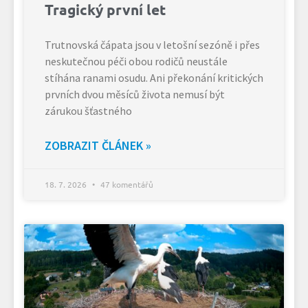
Tragický první let
Trutnovská čápata jsou v letošní sezóně i přes
neskutečnou péči obou rodičů neustále
stíhána ranami osudu. Ani překonání kritických
prvních dvou měsíců života nemusí být
zárukou šťastného
ZOBRAZIT ČLÁNEK »
18. 7. 2026
47 komentářů