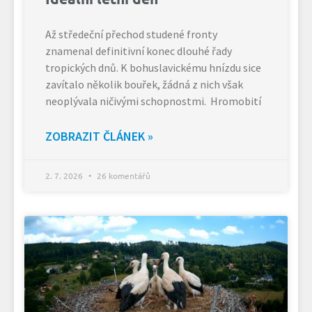
Až středeční přechod studené fronty
znamenal definitivní konec dlouhé řady
tropických dnů. K bohuslavickému hnízdu sice
zavítalo několik bouřek, žádná z nich však
neoplývala ničivými schopnostmi. Hromobití
ZOBRAZIT ČLÁNEK »
2. 7. 2026
26 komentářů