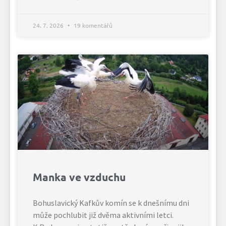
24. 7. 2026
19 komentářů
Manka ve vzduchu
Bohuslavický Kafkův komín se k dnešnímu dni
může pochlubit již dvěma aktivními letci.