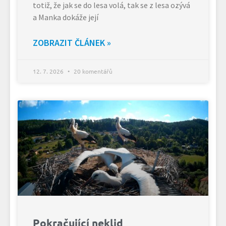
totiž, že jak se do lesa volá, tak se z lesa ozývá
a Manka dokáže její
ZOBRAZIT ČLÁNEK »
12. 7. 2026
20 komentářů
Pokračující neklid