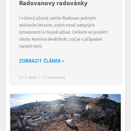
Radovanovy radovánky
I v úterý zůstal zatím Radovan jediným
aktivním letcem, svých nově nabytých
schopností si hojně užíval. Celkem se prolétl
okolo komína devětkrát, což je v případně
raných letů
ZOBRAZIT ČLÁNEK »
21. 7. 2026
17 komentářů