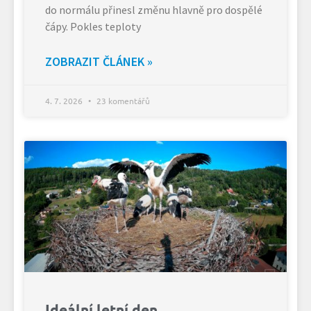
do normálu přinesl změnu hlavně pro dospělé
čápy. Pokles teploty
ZOBRAZIT ČLÁNEK »
4. 7. 2026
23 komentářů
Ideální letní den