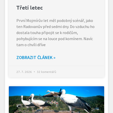
Třetí letec
První Mojmírův let měl podobný scénář, jako
ten Radovanův před sedmi dny. Do vzduchu ho
dostala touha připojit se k rodičům,
pohybujícím se na louce pod komínem. Navíc
tam o chvíli dříve
ZOBRAZIT ČLÁNEK »
27. 7. 2026
32 komentářů