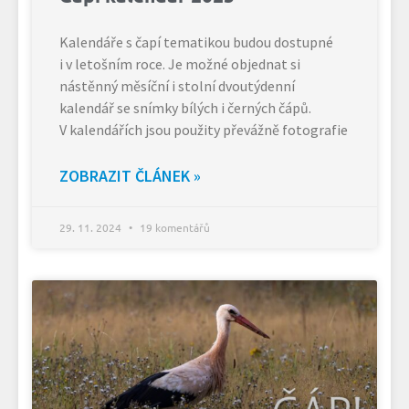
Kalendáře s čapí tematikou budou dostupné
i v letošním roce. Je možné objednat si
nástěnný měsíční i stolní dvoutýdenní
kalendář se snímky bílých i černých čápů.
V kalendářích jsou použity převážně fotografie
ZOBRAZIT ČLÁNEK »
29. 11. 2024
19 komentářů