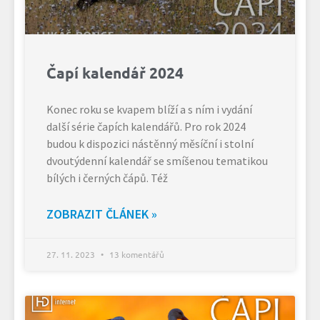
Čapí kalendář 2024
Konec roku se kvapem blíží a s ním i vydání
další série čapích kalendářů. Pro rok 2024
budou k dispozici nástěnný měsíční i stolní
dvoutýdenní kalendář se smíšenou tematikou
bílých i černých čápů. Též
ZOBRAZIT ČLÁNEK »
27. 11. 2023
13 komentářů