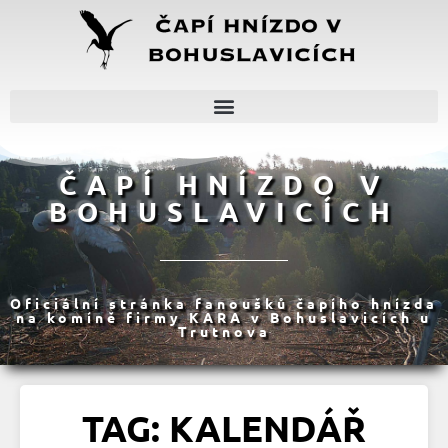
ČAPÍ HNÍZDO V
BOHUSLAVICÍCH
Oficiální stránka fanoušků čapího hnízda
na komíně firmy KARA v Bohuslavicích u
Trutnova
TAG: KALENDÁŘ