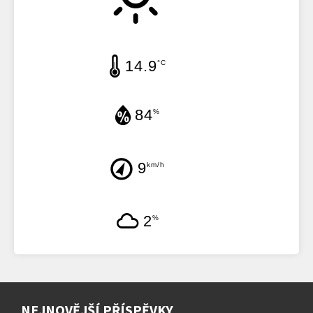
14.9
°C
84
%
9
km/h
2
%
NEJNOVĚJŠÍ PŘÍSPĚVKY