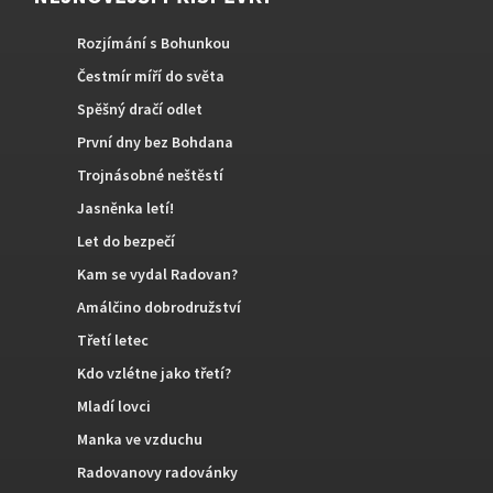
Rozjímání s Bohunkou
Čestmír míří do světa
Spěšný dračí odlet
První dny bez Bohdana
Trojnásobné neštěstí
Jasněnka letí!
Let do bezpečí
Kam se vydal Radovan?
Amálčino dobrodružství
Třetí letec
Kdo vzlétne jako třetí?
Mladí lovci
Manka ve vzduchu
Radovanovy radovánky