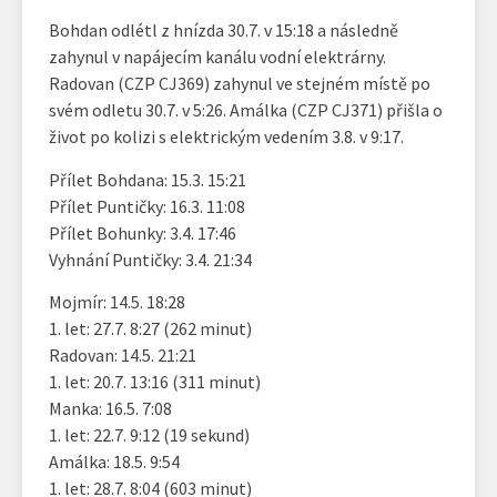
Bohdan odlétl z hnízda 30.7. v 15:18 a následně
zahynul v napájecím kanálu vodní elektrárny.
Radovan (CZP CJ369) zahynul ve stejném místě po
svém odletu 30.7. v 5:26. Amálka (CZP CJ371) přišla o
život po kolizi s elektrickým vedením 3.8. v 9:17.
Přílet Bohdana: 15.3. 15:21
Přílet Puntičky: 16.3. 11:08
Přílet Bohunky: 3.4. 17:46
Vyhnání Puntičky: 3.4. 21:34
Mojmír: 14.5. 18:28
1. let: 27.7. 8:27 (262 minut)
Radovan: 14.5. 21:21
1. let: 20.7. 13:16 (311 minut)
Manka: 16.5. 7:08
1. let: 22.7. 9:12 (19 sekund)
Amálka: 18.5. 9:54
1. let: 28.7. 8:04 (603 minut)