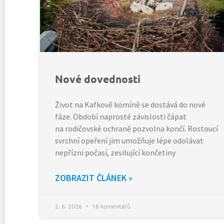
Nové dovednosti
Život na Kafkově komíně se dostává do nové
fáze. Období naprosté závislosti čápat
na rodičovské ochraně pozvolna končí. Rostoucí
svrchní opeření jim umožňuje lépe odolávat
nepřízni počasí, zesilující končetiny
ZOBRAZIT ČLÁNEK »
2. 6. 2026
18 komentářů