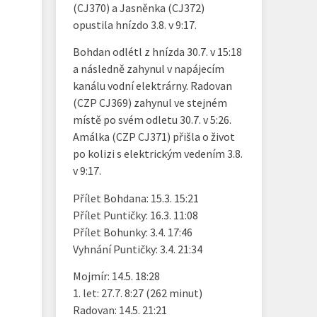
(CJ370) a Jasněnka (CJ372)
opustila hnízdo 3.8. v 9:17.
Bohdan odlétl z hnízda 30.7. v 15:18
a následně zahynul v napájecím
kanálu vodní elektrárny. Radovan
(CZP CJ369) zahynul ve stejném
místě po svém odletu 30.7. v 5:26.
Amálka (CZP CJ371) přišla o život
po kolizi s elektrickým vedením 3.8.
v 9:17.
Přílet Bohdana: 15.3. 15:21
Přílet Puntičky: 16.3. 11:08
Přílet Bohunky: 3.4. 17:46
Vyhnání Puntičky: 3.4. 21:34
Mojmír: 14.5. 18:28
1. let: 27.7. 8:27 (262 minut)
Radovan: 14.5. 21:21