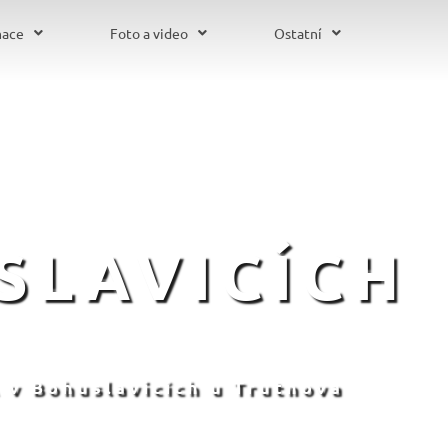
mace
Foto a video
Ostatní
SLAVICÍCH
 v Bohuslavicích u Trutnova