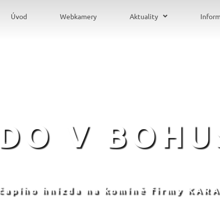
Úvod
Webkamery
Aktuality
Infor
ZDO V BOHU
 čapího hnízda na komíně firmy KARA