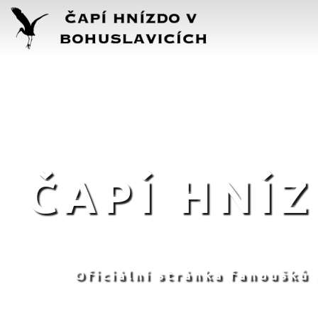
ČAPÍ HNÍ
Oficiální stránka fanoušků