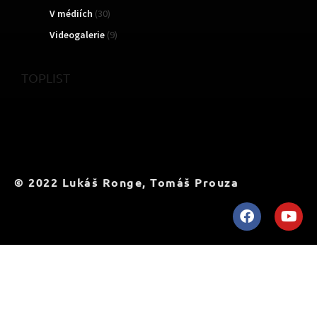
V médiích
(30)
Videogalerie
(9)
TOPLIST
© 2022 Lukáš Ronge, Tomáš Prouza