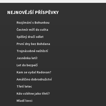
NEJNOVĚJŠÍ PŘÍSPĚVKY
Rozjímání s Bohunkou
Čestmír míří do světa
Spěšný dračí odlet
První dny bez Bohdana
Trojnásobné neštěstí
Jasněnka letí!
Let do bezpečí
Kam se vydal Radovan?
Amálčino dobrodružství
Třetí letec
Kdo vzlétne jako třetí?
Mladí lovci