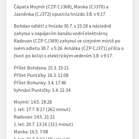
Čápata Mojmír (CZP CJ368), Manka (CJ370) a
Jasněnka (CJ372) opustila hnízdo 3.8. v 9:17.
Bohdan odlétl z hnízda 30.7. v 15:18 a následně
zahynul v napájecím kanálu vodní elektrárny.
Radovan (CZP CJ369) zahynul ve stejném místě po
svém odletu 30.7. v 5:26. Amálka (CZP CJ371) přišla o
život po kolizi s elektrickým vedením 3.8. v 9:17.
Přílet Bohdana: 15.3. 15:21
Přílet Puntičky: 16.3. 11:08
Přílet Bohunky: 3.4. 17:46
Vyhnání Puntičky: 3.4. 21:34
Mojmír: 14.5. 18:28
1. let: 27.7. 8:27 (262 minut)
Radovan: 14.5. 21:21
1. let: 20.7. 13:16 (311 minut)
Manka: 16.5. 7:08
1. let: 22.7. 9:12 (19 sekund)