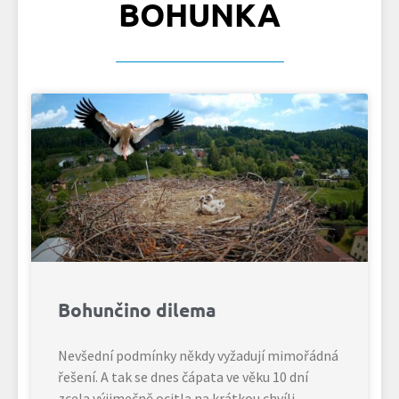
BOHUNKA
Bohunčino dilema
Nevšední podmínky někdy vyžadují mimořádná
řešení. A tak se dnes čápata ve věku 10 dní
zcela výjimečně ocitla na krátkou chvíli