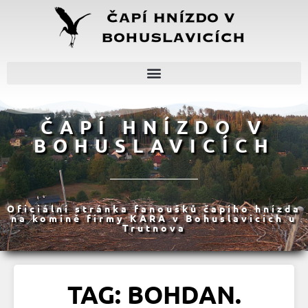
ČAPÍ HNÍZDO V
BOHUSLAVICÍCH
Oficiální stránka fanoušků čapího hnízda
na komíně firmy KARA v Bohuslavicích u
Trutnova
TAG: BOHDAN.