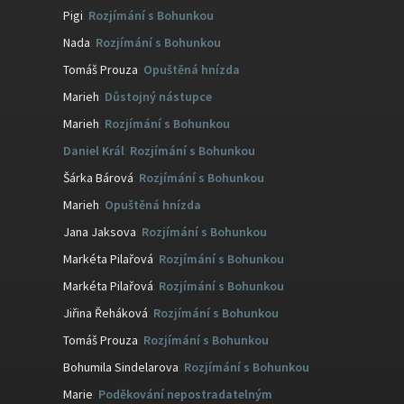
Pigi
:
Rozjímání s Bohunkou
Nada
:
Rozjímání s Bohunkou
Tomáš Prouza
:
Opuštěná hnízda
Marieh
:
Důstojný nástupce
Marieh
:
Rozjímání s Bohunkou
Daniel Král
:
Rozjímání s Bohunkou
Šárka Bárová
:
Rozjímání s Bohunkou
Marieh
:
Opuštěná hnízda
Jana Jaksova
:
Rozjímání s Bohunkou
Markéta Pilařová
:
Rozjímání s Bohunkou
Markéta Pilařová
:
Rozjímání s Bohunkou
Jiřina Řeháková
:
Rozjímání s Bohunkou
Tomáš Prouza
:
Rozjímání s Bohunkou
Bohumila Sindelarova
:
Rozjímání s Bohunkou
Marie
:
Poděkování nepostradatelným