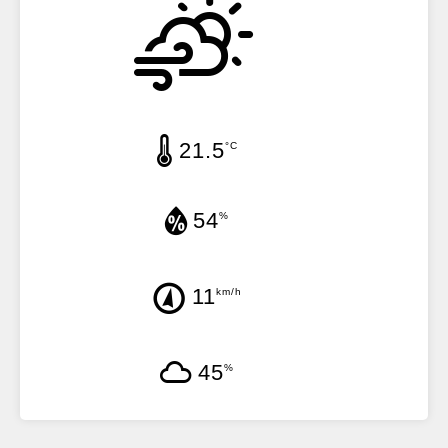
21.5
°C
54
%
11
km/h
45
%