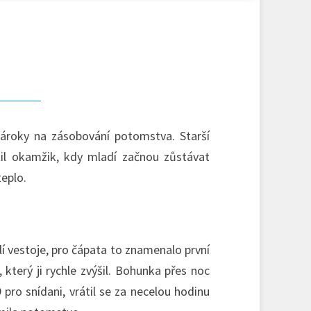
nároky na zásobování potomstva. Starší
ížil okamžik, kdy mladí začnou zůstávat
teplo.
ělí vestoje, pro čápata to znamenalo první
který ji rychle zvýšil. Bohunka přes noc
pro snídani, vrátil se za necelou hodinu