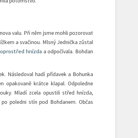
rmila potomstvo.
nova valu. Při něm jsme mohli pozorovat
blížkem a svačinou. Mlsný Jednička zůstal
doprostřed hnízda
a odpočívala. Bohdan
lek. Následoval hadí přídavek a Bohunka
en opakovaně krátce klapal. Odpoledne
uky. Mladí zcela opustili střed hnízda,
ali po poledni stín pod Bohdanem. Občas