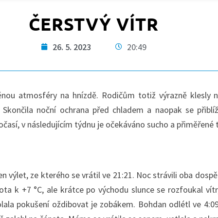
ČERSTVÝ VÍTR
26. 5. 2023
20:49
ěnou atmosféry na hnízdě. Rodičům totiž výrazně klesly 
i. Skončila noční ochrana před chladem a naopak se přibl
očasí, v následujícím týdnu je očekáváno sucho a přiměřené 
n výlet, ze kterého se vrátil ve 21:21. Noc strávili oba dosp
a k +7 °C, ale krátce po východu slunce se rozfoukal vítr, 
lala pokušení oždibovat je zobákem. Bohdan odlétl ve 4:09 