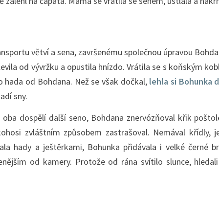
ě zalehl na čápata. Máma se vrátila se senem, ustlala a nak
nsportu větví a sena, završenému společnou úpravou Bohda
levila od vývržku a opustila hnízdo. Vrátila se s koňským ko
ného hada od Bohdana. Než se však dočkal,
lehla si Bohunka 
adí sny.
do oba dospělí další seno, Bohdana znervózňoval křik pošto
ohosi zvláštním způsobem zastrašoval. Nemával křídly, j
ala hady a ještěrkami, Bohunka přidávala i velké černé bro
álenějším od kamery. Protože od rána svítilo slunce, hled