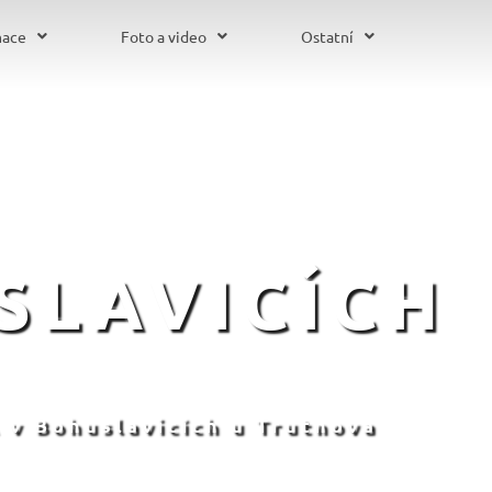
mace
Foto a video
Ostatní
SLAVICÍCH
 v Bohuslavicích u Trutnova