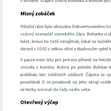
s větvemi. Vzápětí vzlétla Bohunka a Bohdan ješt
Mlsný zobáček
Páteční ráno bylo věnováno frekventovanému tra
vzácný exemplář siamského čápa
. Bohunka si u
ležet, brouci ho totiž nezajímali, čekal na tuč
dorazil v 10:02 s velkou větví a hladovcům splnil h
V pauze mezi lety pro potravu přinesli na hníz
zmizela z komína. Krátce po poledni Bohdan k
probíhalo bez zvláštních událostí. Čápata se cp
posedávali či se povalovali na jeho okraji vzd
se hezky
srovnali do řady vedle sebe
.
Otevřený výčep