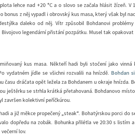
plota lehce nad +20 °C a o slovo se začala hlásit žízeň. V
o bonus z něj vypadl i obrovský kus masa, který však byl nad
estýlka daleko od něj. Vítr způsobil Bohdanovi problémy 
 Bivojovo legendární přistání pozpátku. Musel tak opakovat
zmiňovaný kus masa. Někteří hadi byli stočení jako vinn
 vydatném jídle se všichni rozvalili na hnízdě.
Bohdan si
nu času dráčata opět ležela za Bohdanem u okraje hnízda. B
nou ještěrku se strhla krátká přetahovaná. Bohdanovo místo
yl završen kolektivní peříčkúrou.
li hadi a již měkce propečený „steak“. Bohatýrskou porci do 
valo dopředu na zobák. Bohunka přilétla ve 20:30 s listím
 večerní lov.