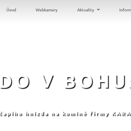
Úvod
Webkamery
Aktuality
Infor
ZDO V BOHU
 čapího hnízda na komíně firmy KARA