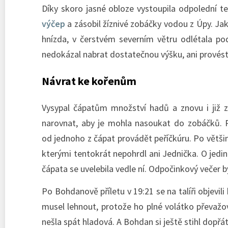
Díky skoro jasné obloze vystoupila odpolední te
výčep
a zásobil žíznivé zobáčky vodou z Úpy. Jak
hnízda, v čerstvém severním větru odlétala pod
nedokázal nabrat dostatečnou výšku, ani provést
Návrat ke kořenům
Vysypal čápatům množství hadů a znovu i již 
narovnat, aby je mohla nasoukat do zobáčků. Po
od jednoho z čápat provádět peříčkúru. Po větši
kterými tentokrát nepohrdl ani Jednička. O jedi
čápata se uvelebila vedle ní. Odpočinkový večer b
Po Bohdanově příletu v 19:21 se na talíři objevi
musel lehnout, protože ho plné volátko převažo
nešla spát hladová. A Bohdan si ještě stihl dopřát