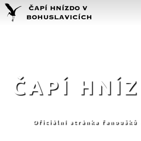
ČAPÍ HNÍ
Oficiální stránka fanoušků