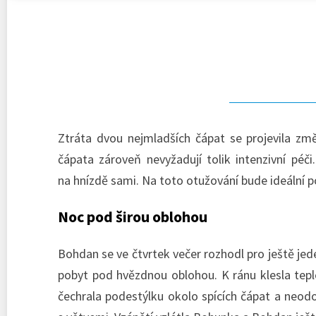
Ztráta dvou nejmladších čápat se projevila zm
čápata zároveň nevyžadují tolik intenzivní péč
na hnízdě sami. Na toto otužování bude ideální p
Noc pod širou oblohou
Bohdan se ve čtvrtek večer rozhodl pro ještě jede
pobyt pod hvězdnou oblohou. K ránu klesla teplot
čechrala podestýlku okolo spících čápat a neodo