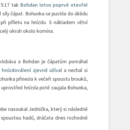
 15:17 tak
Bohdan letos poprvé otevřel
 síly čápat. Bohunka se pustila do úklidu
při příletu na hnízdo. S nákladem větví
 celý okruh okolo komína.
á klobása a Bohdan je čápatům pomáhal
 hnízdoválení zjevně užíva
l a nechal si
ohunka přinesla k večeři spoustu brouků,
 uprostřed hnízda poté zaujala Bohunka,
sebe nasoukal Jednička, který si následně
 a spoustou hadů, dráčata dnes rozhodně