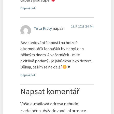
čápata jsou super
Odpovědět
21. 5. 2021 (10:44)
Teta Kitty
napsal:
Bez sledování činnosti na hnízdě
a komentářů fanoušků by nebyl den
pěkným dnem. A večerníček - mile
a citlivě podaný - je jahůdkou jako dezert.
Děkuji, těším se na další
♥
Odpovědět
Napsat komentář
Vaše e-mailová adresa nebude
zveřejněna.
Vyžadované informace