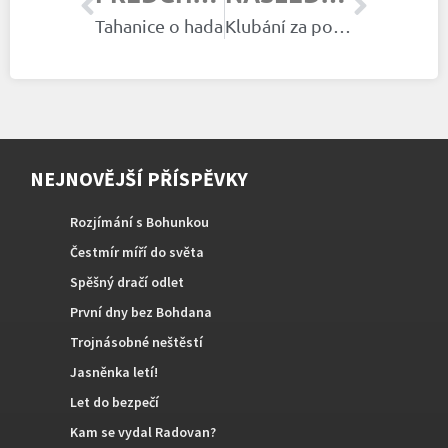
Tahanice o hada
Klubání za poplachu
NEJNOVĚJŠÍ PŘÍSPĚVKY
Rozjímání s Bohunkou
Čestmír míří do světa
Spěšný dračí odlet
První dny bez Bohdana
Trojnásobné neštěstí
Jasněnka letí!
Let do bezpečí
Kam se vydal Radovan?