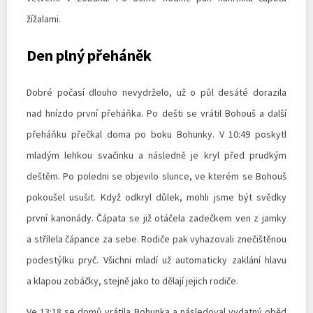
žížalami.
Den plný přeháněk
Dobré počasí dlouho nevydrželo, už o půl desáté dorazila
nad hnízdo první přeháňka. Po dešti se vrátil Bohouš a další
přeháňku přečkal doma po boku Bohunky. V 10:49 poskytl
mladým lehkou svačinku a následně je kryl před prudkým
deštěm. Po poledni se objevilo slunce, ve kterém se Bohouš
pokoušel usušit. Když odkryl důlek, mohli jsme být svědky
první kanonády. Čápata se již otáčela zadečkem ven z jamky
a střílela čápance za sebe. Rodiče pak vyhazovali znečištěnou
podestýlku pryč. Všichni mladí už automaticky zaklání hlavu
a klapou zobáčky, stejně jako to dělají jejich rodiče.
Ve 13:18 se domů vrátila Bohunka a následoval vydatný oběd