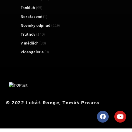
Fanklub
(95)
Nezařazené
(1)
Novinky odjinud
(229)
Trutnov
(140)
V médiích
(30)
Videogalerie
(9)
TOPList
© 2022 Lukáš Ronge, Tomáš Prouza