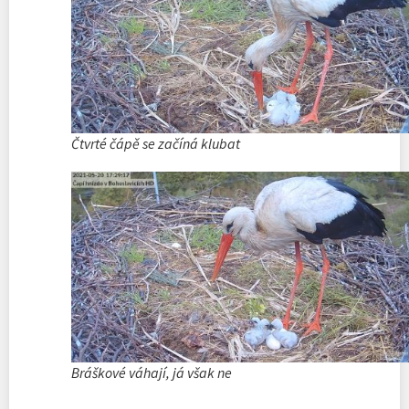
Čtvrté čápě se začíná klubat
Bráškové váhají, já však ne