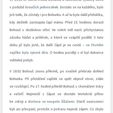
v podobě
broučích jednozobek
. Dostalo se na každého, bylo
jich tolik, že zůstaly i pro Bohunku. A už tu byla další přeháňka,
kdy deštník zastoupila čapí máma. Před 15. hodinou dorazil
Bohouš s dodávkou větví. Ve voleti měl navíc přichystanou
zásobu háďat a ještěrek, o které se vzápětí podělil. V tuto
dobu již bylo jisté, že další čápě je na cestě –
ve čtvrtém
vajíčku byla zjevná díra
. O hodinu později v ní byl dokonce
viditelný pohyb.
V 16:02 Bohouš znovu přikrmil, po svačině přebrala dohled
Bohunka. Při přetáčení vajíček se opět objevil otvor, stále
se rozšiřující. Po 17. hodině přiletěl Bohouš s chomáčem trávy
a večeří. Nejmenší z čápat se dostalo tentokrát přímo
ke zdroji a
doslova se nacpalo žížalami
. Starší sourozenci
byli asi přecpaní, protože o potravu nejevili zájem. Co zbylo