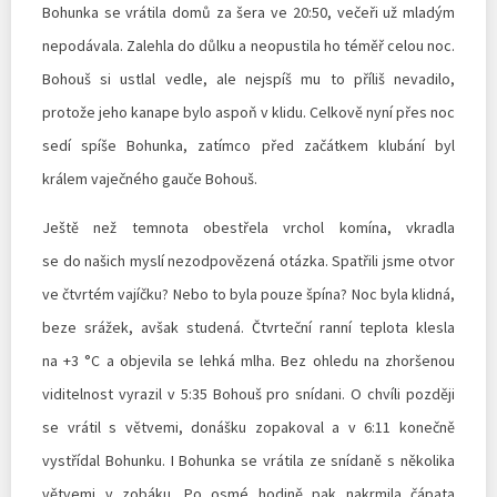
Bohunka se vrátila domů za šera ve 20:50, večeři už mladým
nepodávala. Zalehla do důlku a neopustila ho téměř celou noc.
Bohouš si ustlal vedle, ale nejspíš mu to příliš nevadilo,
protože jeho kanape bylo aspoň v klidu. Celkově nyní přes noc
sedí spíše Bohunka, zatímco před začátkem klubání byl
králem vaječného gauče Bohouš.
Ještě než temnota obestřela vrchol komína, vkradla
se do našich myslí nezodpovězená otázka. Spatřili jsme otvor
ve čtvrtém vajíčku? Nebo to byla pouze špína? Noc byla klidná,
beze srážek, avšak studená. Čtvrteční ranní teplota klesla
na +3 °C a objevila se lehká mlha. Bez ohledu na zhoršenou
viditelnost vyrazil v 5:35 Bohouš pro snídani. O chvíli později
se vrátil s větvemi, donášku zopakoval a v 6:11 konečně
vystřídal Bohunku. I Bohunka se vrátila ze snídaně s několika
větvemi v zobáku. Po osmé hodině pak nakrmila čápata