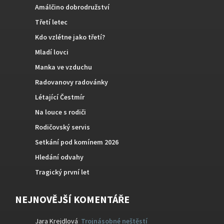
Amálčino dobrodružství
Třetí letec
Kdo vzlétne jako třetí?
Mladí lovci
Manka ve vzduchu
Radovanovy radovánky
Létající Čestmír
Na louce s rodiči
Rodičovský servis
Setkání pod komínem 2026
Hledání odvahy
Tragický první let
NEJNOVĚJŠÍ KOMENTÁŘE
Jara Krejdlová
:
Trojnásobné neštěstí