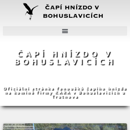
ČAPÍ HNÍZDO V
BOHUSLAVICÍCH
Oficiální stránka fanoušků čapího hnízda
na komíně firmy KARA v Bohuslavicích u
Trutnova