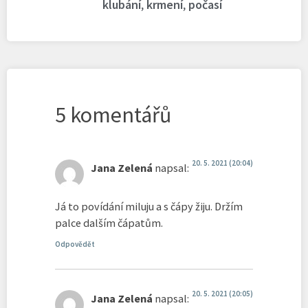
klubání
,
krmení
,
počasí
5 komentářů
20. 5. 2021 (20:04)
Jana Zelená
napsal:
Já to povídání miluju a s čápy žiju. Držím
palce dalším čápatům.
Odpovědět
20. 5. 2021 (20:05)
Jana Zelená
napsal: