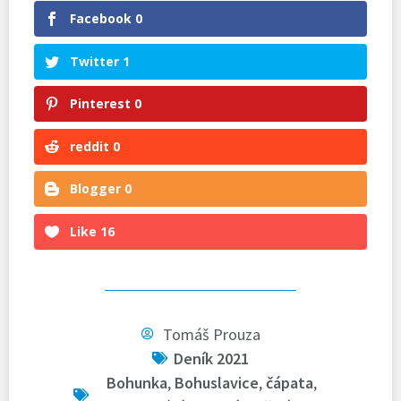
Facebook
0
Twitter
1
Pinterest
0
reddit
0
Blogger
0
Like
16
Tomáš Prouza
Deník 2021
Bohunka
,
Bohuslavice
,
čápata
,