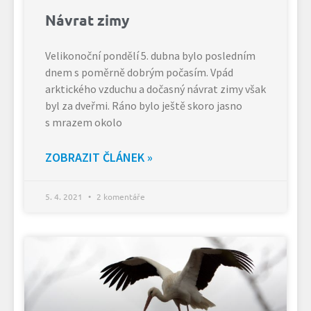
Návrat zimy
Velikonoční pondělí 5. dubna bylo posledním
dnem s poměrně dobrým počasím. Vpád
arktického vzduchu a dočasný návrat zimy však
byl za dveřmi. Ráno bylo ještě skoro jasno
s mrazem okolo
ZOBRAZIT ČLÁNEK »
5. 4. 2021
2 komentáře