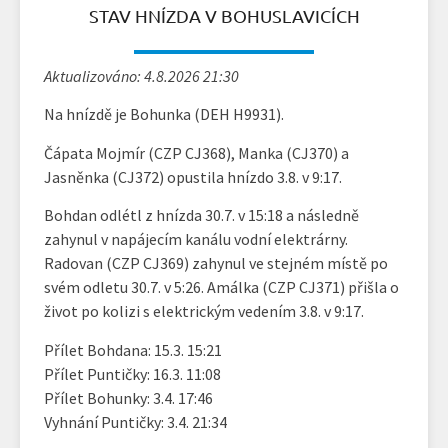
STAV HNÍZDA V BOHUSLAVICÍCH
Aktualizováno: 4.8.2026 21:30
Na hnízdě je Bohunka (DEH H9931).
Čápata Mojmír (CZP CJ368), Manka (CJ370) a
Jasněnka (CJ372) opustila hnízdo 3.8. v 9:17.
Bohdan odlétl z hnízda 30.7. v 15:18 a následně
zahynul v napájecím kanálu vodní elektrárny.
Radovan (CZP CJ369) zahynul ve stejném místě po
svém odletu 30.7. v 5:26. Amálka (CZP CJ371) přišla o
život po kolizi s elektrickým vedením 3.8. v 9:17.
Přílet Bohdana: 15.3. 15:21
Přílet Puntičky: 16.3. 11:08
Přílet Bohunky: 3.4. 17:46
Vyhnání Puntičky: 3.4. 21:34