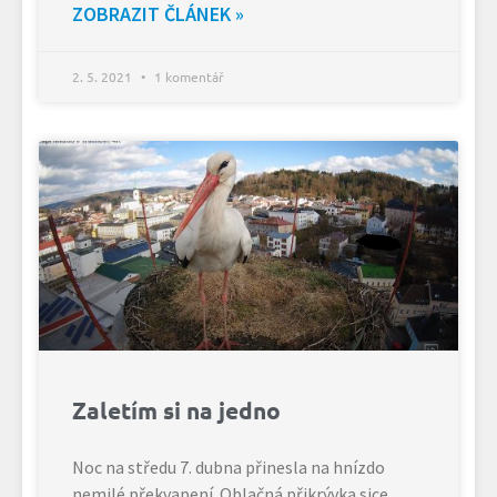
ZOBRAZIT ČLÁNEK »
2. 5. 2021
1 komentář
Zaletím si na jedno
Noc na středu 7. dubna přinesla na hnízdo
nemilé překvapení. Oblačná přikrývka sice