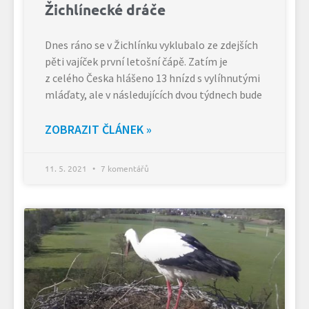
Žichlínecké dráče
Dnes ráno se v Žichlínku vyklubalo ze zdejších
pěti vajíček první letošní čápě. Zatím je
z celého Česka hlášeno 13 hnízd s vylíhnutými
mláďaty, ale v následujících dvou týdnech bude
ZOBRAZIT ČLÁNEK »
11. 5. 2021
7 komentářů