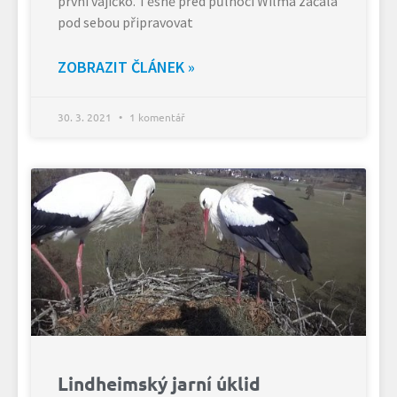
první vajíčko. Těsně před půlnocí Wilma začala
pod sebou připravovat
ZOBRAZIT ČLÁNEK »
30. 3. 2021
1 komentář
Lindheimský jarní úklid