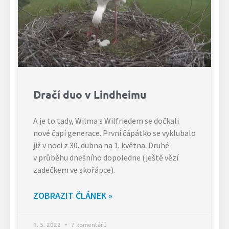
Dračí duo v Lindheimu
A je to tady, Wilma s Wilfriedem se dočkali
nové čapí generace. První čápátko se vyklubalo
již v noci z 30. dubna na 1. května. Druhé
v průběhu dnešního dopoledne (ještě vězí
zadečkem ve skořápce).
ZOBRAZIT ČLÁNEK »
1. 5. 2022
7 komentářů