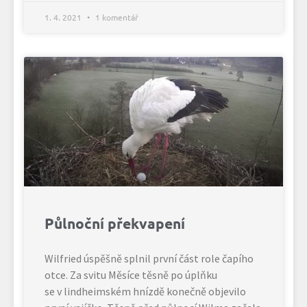
1. 4. 2021
1 komentář
Půlnoční překvapení
Wilfried úspěšně splnil první část role čapího
otce. Za svitu Měsíce těsně po úplňku
se v lindheimském hnízdě konečně objevilo