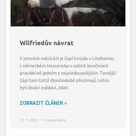
Wilfriedův návrat
V zimních měsících je čapí hnízdo v Lindheimu
v německém Hessensku v našich končinách
pravidelně jedním z nejsledovanějších. Tamější
čápi tam totiž dlouhodobě přezimují. Letos
byli diváci zvědaví, zdali
ZOBRAZIT ČLÁNEK »
12. 1. 2022
5 komentářů