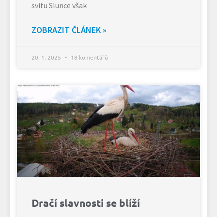
svitu Slunce však
ZOBRAZIT ČLÁNEK »
20. 1. 2025
18 komentářů
Dračí slavnosti se blíží