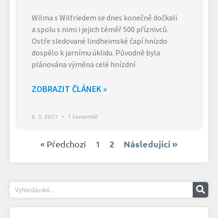
Wilma s Wilfriedem se dnes konečně dočkali
a spolu s nimi i jejich téměř 500 příznivců.
Ostře sledované lindheimské čapí hnízdo
dospělo k jarnímu úklidu. Původně byla
plánována výměna celé hnízdní
ZOBRAZIT ČLÁNEK »
6. 3. 2021
1 komentář
2
Následující »
« Předchozí
1