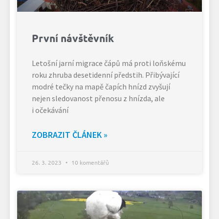
První návštěvník
Letošní jarní migrace čápů má proti loňskému
roku zhruba desetidenní předstih. Přibývající
modré tečky na mapě čapích hnízd zvyšují
nejen sledovanost přenosu z hnízda, ale
i očekávání
ZOBRAZIT ČLÁNEK »
26. 3. 2023
10 komentářů