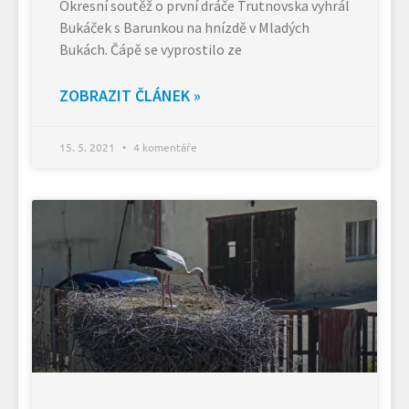
Okresní soutěž o první dráče Trutnovska vyhrál
Bukáček s Barunkou na hnízdě v Mladých
Bukách. Čápě se vyprostilo ze
ZOBRAZIT ČLÁNEK »
15. 5. 2021
4 komentáře