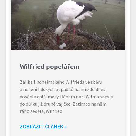
Wilfried popelářem
Záliba lindheimského Wilfrieda ve sběru
a nošení lidských odpadků na hnízdo dnes
dosáhla další mety. Během noci Wilma snesla
do důlku již druhé vajíčko. Zatímco na něm
ráno seděla, Wilfried
ZOBRAZIT ČLÁNEK »