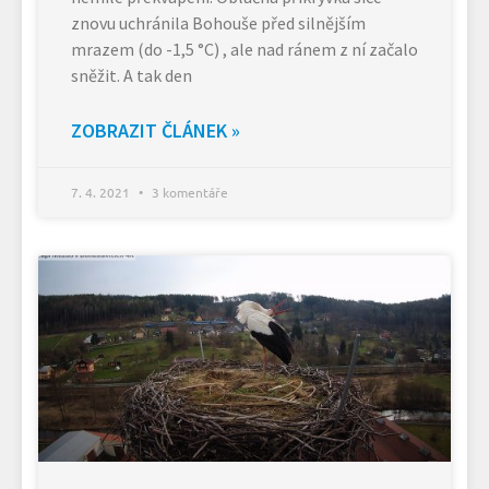
znovu uchránila Bohouše před silnějším
mrazem (do -1,5 °C) , ale nad ránem z ní začalo
sněžit. A tak den
ZOBRAZIT ČLÁNEK »
7. 4. 2021
3 komentáře