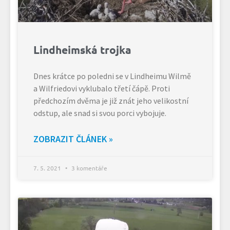
Lindheimská trojka
Dnes krátce po poledni se v Lindheimu Wilmě
a Wilfriedovi vyklubalo třetí čápě. Proti
předchozím dvěma je již znát jeho velikostní
odstup, ale snad si svou porci vybojuje.
ZOBRAZIT ČLÁNEK »
7. 5. 2021
3 komentáře