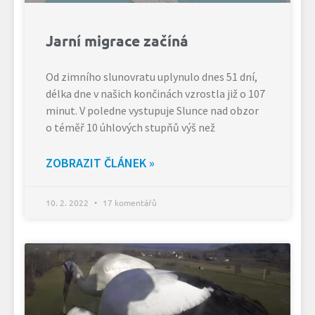
Jarní migrace začíná
Od zimního slunovratu uplynulo dnes 51 dní,
délka dne v našich končinách vzrostla již o 107
minut. V poledne vystupuje Slunce nad obzor
o téměř 10 úhlových stupňů výš než
ZOBRAZIT ČLÁNEK »
10. 2. 2022
17 komentářů