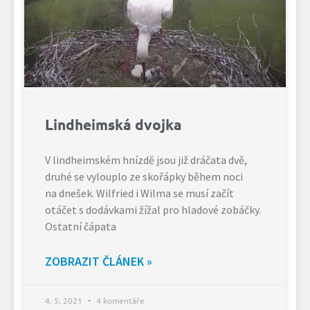
Lindheimská dvojka
V lindheimském hnízdě jsou již dráčata dvě,
druhé se vylouplo ze skořápky během noci
na dnešek. Wilfried i Wilma se musí začít
otáčet s dodávkami žížal pro hladové zobáčky.
Ostatní čápata
ZOBRAZIT ČLÁNEK »
4. 5. 2021
4 komentáře