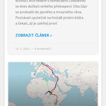
Wilma s Wilfriedem v německém Lindheimu
se dnes dočkali velkého překvapení. Oba čápi
se probudili do jasného a mrazivého rána.
Postávali společně na hnízdě plném bláta
a čekali, až je zahřejí první
ZOBRAZIT ČLÁNEK »
12. 2. 2022
8 komentářů