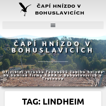
ČAPÍ HNÍZDO V
BOHUSLAVICÍCH
Oficiální stránka fanoušků čapího hnízda
na komíně firmy KARA v Bohuslavicích u
Trutnova
TAG: LINDHEIM