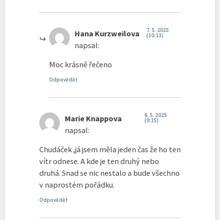
7. 5. 2025
Hana Kurzweilova
(10:13)
napsal:
Moc krásně řečeno
Odpovědět
6. 5. 2025
Marie Knappova
(0:15)
napsal:
Chudáček ,já jsem měla jeden čas že ho ten
vítr odnese. A kde je ten druhý nebo
druhá. Snad se nic nestalo a bude všechno
v naprostém pořádku.
Odpovědět