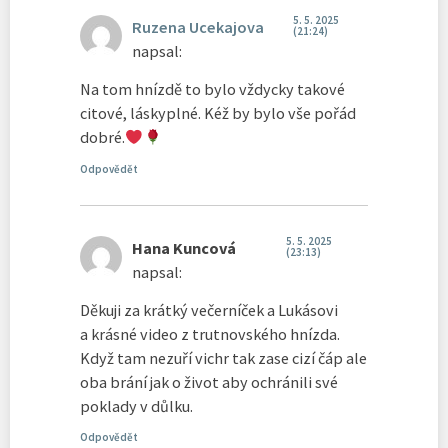
5. 5. 2025
Ruzena Ucekajova
(21:24)
napsal:
Na tom hnízdě to bylo vždycky takové
citové, láskyplné. Kéž by bylo vše pořád
dobré.
Odpovědět
5. 5. 2025
Hana Kuncová
(23:13)
napsal:
Děkuji za krátký večerníček a Lukásovi
a krásné video z trutnovského hnízda.
Když tam nezuří vichr tak zase cizí čáp ale
oba brání jak o život aby ochránili své
poklady v důlku.
Odpovědět