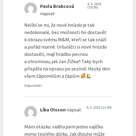
6. 5. 2025
Pavla Brabcová
(10:38)
napsal:
Nelíbí se mi, že nové hnízdo je tak
nedokonalé, bez možnosti ho dostavět
k obrazu svému M&M, kteří se tak snaží
a pořád marně. Uršuláčci si nové hnízdo
dostavěli, mají hradbu pevnou
a ohromnou, jak Jan Žižka!! Taky bych
přispěla na opravu po sezóně. Hezký den
všem čápomilům a čápům
Odpovědět
6. 5. 2025 (21:40)
Líba Olsson
napsal:
Mám otázku: viděla jsem jedno vajíčko
mimo teplého důlku. Jak dlouho může