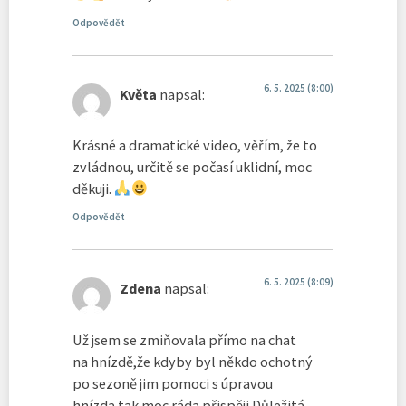
Odpovědět
6. 5. 2025 (8:00)
Květa
napsal:
Krásné a dramatické video, věřím, že to
zvládnou, určitě se počasí uklidní, moc
děkuji.
Odpovědět
6. 5. 2025 (8:09)
Zdena
napsal:
Už jsem se zmiňovala přímo na chat
na hnízdě,že kdyby byl někdo ochotný
po sezoně jim pomoci s úpravou
hnízda,tak moc ráda přispěji.Důležitá