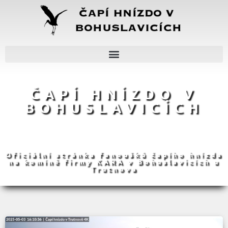
ČAPÍ HNÍZDO V
BOHUSLAVICÍCH
Oficiální stránka fanoušků čapího hnízda
na komíně firmy KARA v Bohuslavicích u
Trutnova