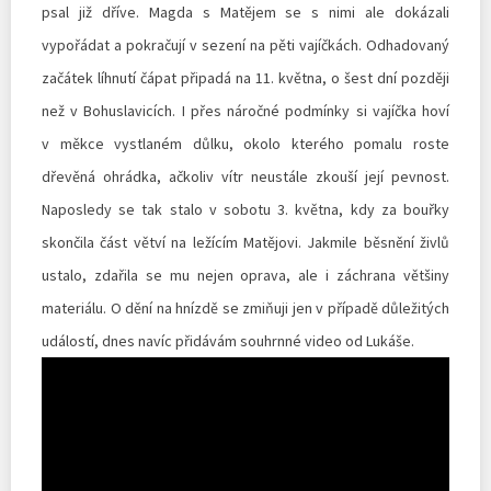
psal již dříve. Magda s Matějem se s nimi ale dokázali
vypořádat a pokračují v sezení na pěti vajíčkách. Odhadovaný
začátek líhnutí čápat připadá na 11. května, o šest dní později
než v Bohuslavicích. I přes náročné podmínky si vajíčka hoví
v měkce vystlaném důlku, okolo kterého pomalu roste
dřevěná ohrádka, ačkoliv vítr neustále zkouší její pevnost.
Naposledy se tak stalo v sobotu 3. května, kdy za bouřky
skončila část větví na ležícím Matějovi. Jakmile běsnění živlů
ustalo, zdařila se mu nejen oprava, ale i záchrana většiny
materiálu. O dění na hnízdě se zmiňuji jen v případě důležitých
událostí, dnes navíc přidávám souhrnné video od Lukáše.