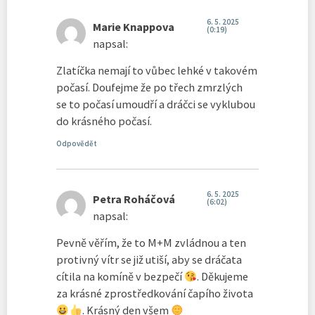
6. 5. 2025
Marie Knappova
(0:19)
napsal:
Zlatíčka nemají to vůbec lehké v takovém
počasí. Doufejme že po třech zmrzlých
se to počasí umoudří a dráčci se vyklubou
do krásného počasí.
Odpovědět
6. 5. 2025
Petra Roháčová
(6:02)
napsal:
Pevně věřím, že to M+M zvládnou a ten
protivný vítr se již utiší, aby se dráčata
cítila na komíně v bezpečí
. Děkujeme
za krásné zprostředkování čapího života
. Krásný den všem