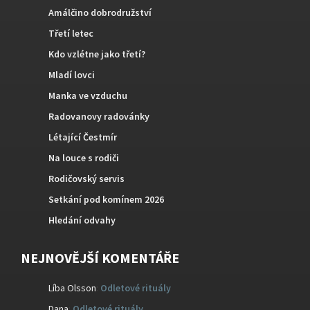
Amálčino dobrodružství
Třetí letec
Kdo vzlétne jako třetí?
Mladí lovci
Manka ve vzduchu
Radovanovy radovánky
Létající Čestmír
Na louce s rodiči
Rodičovský servis
Setkání pod komínem 2026
Hledání odvahy
NEJNOVĚJŠÍ KOMENTÁŘE
Líba Olsson
:
Odletové rituály
Dana
:
Odletové rituály