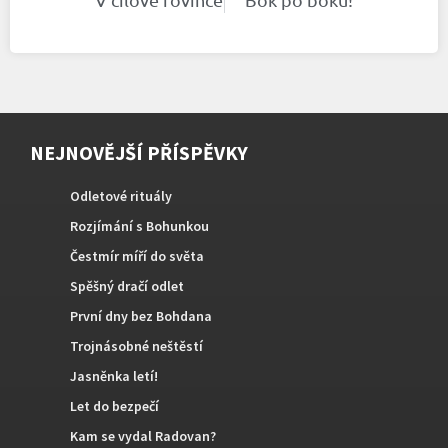
NEJNOVĚJŠÍ PŘÍSPĚVKY
Odletové rituály
Rozjímání s Bohunkou
Čestmír míří do světa
Spěšný dračí odlet
První dny bez Bohdana
Trojnásobné neštěstí
Jasněnka letí!
Let do bezpečí
Kam se vydal Radovan?