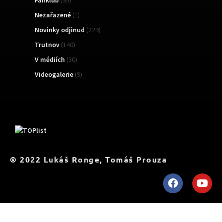
Fanklub
(95)
Nezařazené
(1)
Novinky odjinud
(229)
Trutnov
(140)
V médiích
(30)
Videogalerie
(9)
TOPList
© 2022 Lukáš Ronge, Tomáš Prouza