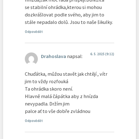
se stabilní ohrádka,kterou si mohou
dozkrášlovat podle svého, aby jim to
stále nepadalo dolů. Jsou to naše šikulky.
Odpovědět
6. 5. 2025 (9:12)
Drahoslava
napsal:
Chuďátka, můžou stavět jak chtějí , vítr
jim to vždy rozfouká
Ta ohrádka skoro není.
Hlavně malá čápátka aby z hnízda
nevypadla. Držím jim
palce ať to vše dobře zvládnou
Odpovědět