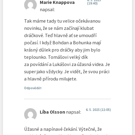
Marie Knappova
(19:40)
napsal:
Tak máme tady tu velice očekávanou
novinku, že se nám začínají klubat
dráčkové. Teď hlavně ať se umoudří
počasí. I když Bohdan a Bohunka mají
krásný důlek pro dráčky aby jim bylo
teplounko. Tomášovi velký dík
za povídání a Lukášovi za úžasná videa. Je
super jako vždycky. Je vidět, že svou práci
a hlavně přírodu milujete.
Odpovědět
6. 5. 2025 (22:05)
Líba Olsson
napsal:
Úžasné a napínavé čekání. Výtečné, že