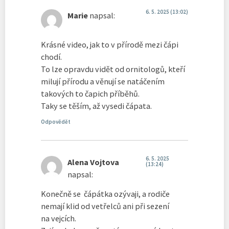
6. 5. 2025 (13:02)
Marie
napsal:
Krásné video, jak to v přírodě mezi čápi
chodí.
To lze opravdu vidět od ornitologů, kteří
milují přírodu a věnují se natáčením
takových to čapich příběhů.
Taky se těším, až vysedi čápata.
Odpovědět
6. 5. 2025
Alena Vojtova
(13:24)
napsal:
Konečně se čápátka ozývaji, a rodiče
nemají klid od vetřelců ani při sezení
na vejcích.