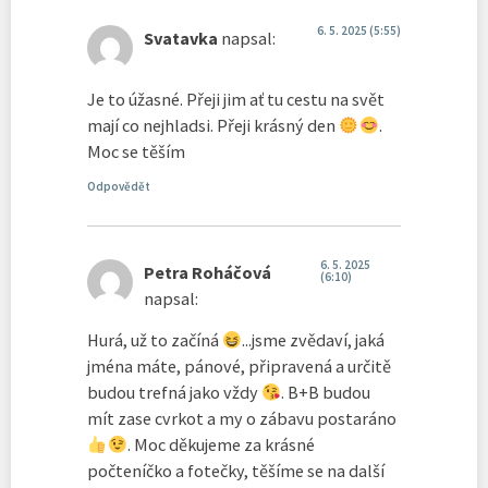
6. 5. 2025 (5:55)
Svatavka
napsal:
Je to úžasné. Přeji jim ať tu cestu na svět
mají co nejhladsi. Přeji krásný den
.
Moc se těším
Odpovědět
6. 5. 2025
Petra Roháčová
(6:10)
napsal:
Hurá, už to začíná
...jsme zvědaví, jaká
jména máte, pánové, připravená a určitě
budou trefná jako vždy
. B+B budou
mít zase cvrkot a my o zábavu postaráno
. Moc děkujeme za krásné
počteníčko a fotečky, těšíme se na další