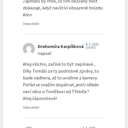
Zajímalo by mně, co tím nezvaný host
dokazuje, když navštíví obsazené hnízdo.
Alen
Odpovědět
6. 5. 2025
Drahomíra Karpíšková
(16:01)
napsal:
Ahoj všichni, začíná to být napínavé....
Díky Tomáši za ty podrobné zprávy, to
bude nádhera, až to uvidíme z kamery.
Pořád se snažím dopátrat, jestli někdo
neví něco o Toníčkovi od Třebíče?
Ahoj čápomilové!
Odpovědět
6. 5. 2025