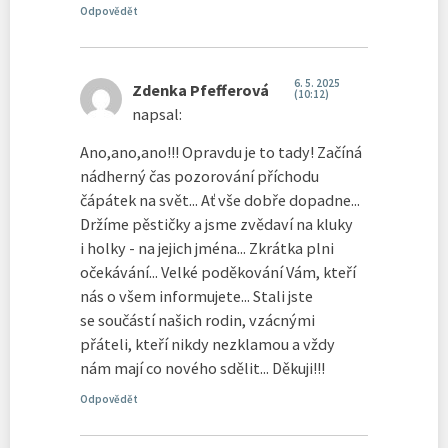
Odpovědět
6. 5. 2025
Zdenka Pfefferová
(10:12)
napsal:
Ano,ano,ano!!! Opravdu je to tady! Začíná
nádherný čas pozorování příchodu
čápátek na svět... Ať vše dobře dopadne...
Držíme pěstičky a jsme zvědaví na kluky
i holky - na jejich jména... Zkrátka plni
očekávání... Velké poděkování Vám, kteří
nás o všem informujete... Stali jste
se součástí našich rodin, vzácnými
přáteli, kteří nikdy nezklamou a vždy
nám mají co nového sdělit... Děkuji!!!
Odpovědět