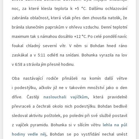
noc, za které klesla teplota k +5 °C. Dalšímu ochlazování
zabránila oblačnost, která však přes den zhoustla natolik, že
bránila slunečním paprskům v ohřevu vzduchu. Denní teplotní
maximum tak s námahou dosáhlo +12 °C. Po celé pondělí navíc
foukal chladný severní vítr. V něm si Bohdan hned ráno
zaskákal a v 5:11 odlétl na snídani. Bohunka vyrazila na lov
v 6:58 a strávila jím přesně hodinu.
Oba nastávající rodiče přinášeli na komín další větve
i podestýlku, ačkoliv již ne v takovém množství jako o den
dříve. Častěji
naslouchali vajíčkům
, která pravidelně
převraceli a čechrali okolo nich podestýlku. Bohdan bedlivě
sledoval aktivitu poštolek, po poledni při své službě postavil
z vajíček pyramidu. Bohunka si v sílícím větru
lehla na půl
hodiny vedle něj
, Bohdan se po vystřídání nechal unést