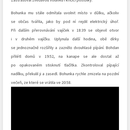
Bohunka mu stále odmítala uvolnit místo v důlku, ačkoliv
se občas tvářila, jako by pod ní rejdil elektrický úhoř.
Při dalším přerovnávání vajíček v 18:39 se objevil otvor
i v druhém vajíčku. Uplynula další hodina, obě dírky
se jednoznačně rozšířily a zaznělo dvouhlasé pípání. Bohdan
přilétl domů v 19:52, na kanape se ale dostal až
po opakovaném stisknutí tlačítka. Zkontroloval pípající
nadílku, překulil ji a zasedl. Bohunka rychle zmizela na pozdní
večeři, ze které se vrátila ve 20:58.