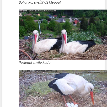
Bohunko, slyšíš? Už klepou!
Poslední chvíle klidu