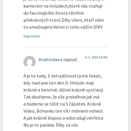
kamerám na hnízdech,které nás vtahují
do fascinujícího života těchhle
překrásných tvorů.Díky všem, kteří nám
to umožnujete.Velmi si toho vážím.DÍKY.
Odpovědět
6. 5. 2025 (9:38)
Drahoslava
napsal:
A je to tady, S netrpělivostí jsme čekali,
kdy nastane ten den D. Hnízdo mají
kràsné a betelné, důlek krásně vystlaný.
Tak doufejme, že vše proběhne jak má
a budeme se těšit na 5 čápátek. Krásné
Video, Bohunku ten vítr mámem odnesl.
A jak krásně klapou a odstrašují vetřelce.
No je to paràda. Díky za vše.