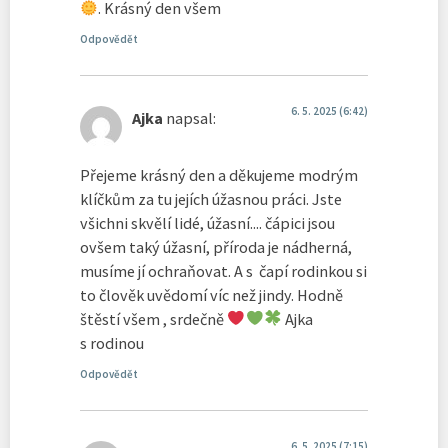
. Krásný den všem
Odpovědět
6. 5. 2025 (6:42)
Ajka
napsal:
Přejeme krásný den a děkujeme modrým
klíčkům za tu jejích úžasnou práci. Jste
všichni skvělí lidé, úžasní.... čápici jsou
ovšem taký úžasní, příroda je nádherná,
musíme jí ochraňovat. A s čapí rodinkou si
to člověk uvědomí víc než jindy. Hodně
štěstí všem , srdečně
Ajka
s rodinou
Odpovědět
6. 5. 2025 (7:15)