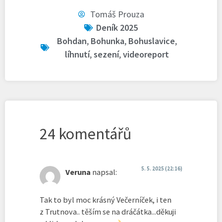
Tomáš Prouza
Deník 2025
Bohdan
,
Bohunka
,
Bohuslavice
,
líhnutí
,
sezení
,
videoreport
24 komentářů
5. 5. 2025 (22:16)
Veruna
napsal:
Tak to byl moc krásný Večerníček, i ten
z Trutnova.. těším se na dráčátka...děkuji