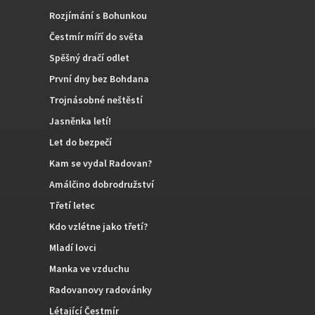
Rozjímání s Bohunkou
Čestmír míří do světa
Spěšný dračí odlet
První dny bez Bohdana
Trojnásobné neštěstí
Jasněnka letí!
Let do bezpečí
Kam se vydal Radovan?
Amálčino dobrodružství
Třetí letec
Kdo vzlétne jako třetí?
Mladí lovci
Manka ve vzduchu
Radovanovy radovánky
Létající Čestmír