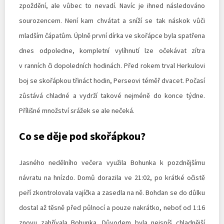
zpoždění, ale vůbec to nevadí. Navíc je ihned následováno
sourozencem. Není kam chvátat a sníží se tak náskok vůči
mladším čápatům. Úplně první dírka ve skořápce byla spatřena
dnes odpoledne, kompletní vylíhnutí lze očekávat zítra
v ranních či dopoledních hodinách. Před rokem trval Herkulovi
boj se skořápkou třináct hodin, Perseovi téměř dvacet. Počasí
zůstává chladné a vydrží takové nejméně do konce týdne.
Přílišné množství srážek se ale nečeká.
Co se děje pod skořápkou?
Jasného nedělního večera využila Bohunka k pozdnějšímu
návratu na hnízdo. Domů dorazila ve 21:02, po krátké očistě
peří zkontrolovala vajíčka a zasedla na ně. Bohdan se do důlku
dostal až těsně před půlnocí a pouze nakrátko, neboť od 1:16
znovu zahřívala Bohunka. Důvodem byla nejspíš chladnější