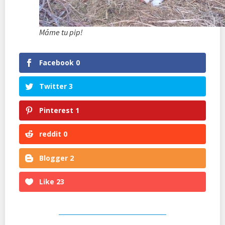
Máme tu pip!
Facebook
0
Twitter
3
Pinterest
1
reddit
0
Blogger
2
Like
23