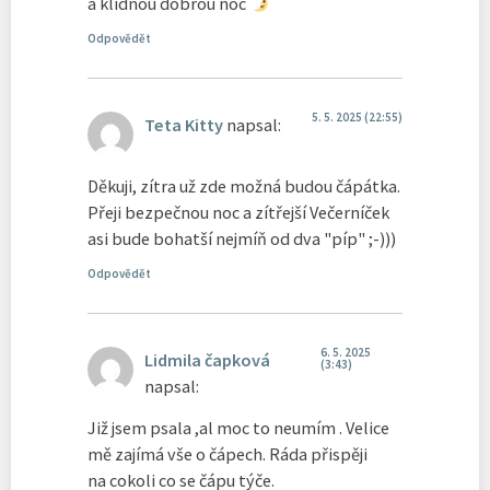
a klidnou dobrou noc
Odpovědět
5. 5. 2025 (22:55)
Teta Kitty
napsal:
Děkuji, zítra už zde možná budou čápátka.
Přeji bezpečnou noc a zítřejší Večerníček
asi bude bohatší nejmíň od dva "píp" ;-)))
Odpovědět
6. 5. 2025
Lidmila čapková
(3:43)
napsal:
Již jsem psala ,al moc to neumím . Velice
mě zajímá vše o čápech. Ráda přispěji
na cokoli co se čápu týče.