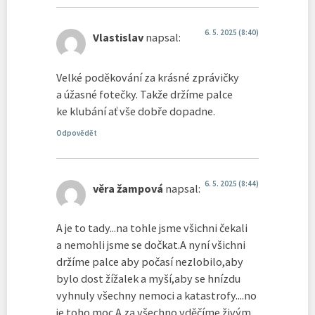
6. 5. 2025 (8:40)
Vlastislav
napsal:
Velké poděkování za krásné zprávičky
a úžasné fotečky. Takže držíme palce
ke klubání ať vše dobře dopadne.
Odpovědět
6. 5. 2025 (8:44)
věra žampová
napsal:
A je to tady...na tohle jsme všichni čekali
a nemohli jsme se dočkat.A nyní všichni
držíme palce aby počasí nezlobilo,aby
bylo dost žížalek a myší,aby se hnízdu
vyhnuly všechny nemoci a katastrofy....no
je toho moc.A za všechno vděčíme živým