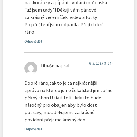
na skořápky a pípání - volání mrňouska
"už jsem tady"! Děkuji vám pánové
za krásný večerníček, video a fotky!
Po přečtení jsem odpadla. Přeji dobré
ráno!
Odpovědět
6. 5. 2025 (8:24)
Libuše
napsal:
Dobré ráno,tak to je ta nejkrásnější
zpráva na kterou jsme čekali.ted jim začne
pěkný,shon.Uzivit tolik krku to bude
náročný pro oba,jen aby bylo dost
potravy,.moc děkujeme za krásné
povidani přejeme krásný den.
Odpovědět