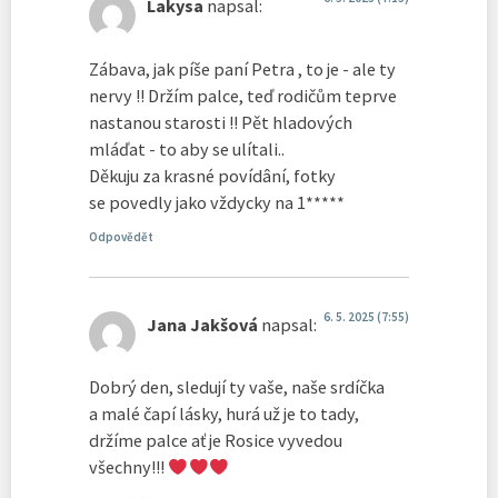
Lakysa
napsal:
Zábava, jak píše paní Petra , to je - ale ty
nervy !! Držím palce, teď rodičům teprve
nastanou starosti !! Pět hladových
mláďat - to aby se ulítali..
Děkuju za krasné povídâní, fotky
se povedly jako vždycky na 1*****
Odpovědět
6. 5. 2025 (7:55)
Jana Jakšová
napsal:
Dobrý den, sledují ty vaše, naše srdíčka
a malé čapí lásky, hurá už je to tady,
držíme palce ať je Rosice vyvedou
všechny!!!