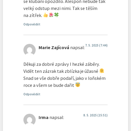
se klubání opozdilo. Alespoň nebude tak
velký odstup mezi nimi. Tak se těším
na zítřek.
Odpovědět
7. 5. 2025 (7:44)
Marie Zajícová
napsal:
Děkuji za dobré zprávy I hezké záběry.
Vidět ten zázrak tak zblízka je úžasné
Snad se vše dobře podaří, jako v loňském
roce a všem se bude dařit
Odpovědět
8. 5. 2025 (15:51)
Irma
napsal: