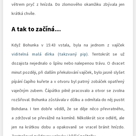
větrem pryč z hnízda. Do zlomového okamžiku zbývala jen
krátká chvíle.
A tak to začíná…
Když Bohunka v 15:43 vstala, byla na jednom z vajíček
viditelná malá dírka (takzvaný pip)
. Tentokrát se už
dozajista nejednalo o špínu nebo nalepenou trávu. O dvacet
minut později, při dalším překulování vajíček, bylo jasně slyšet
pípání čapího kuřete a v otvoru byl patrný zobáček opatřený
vaječným zubem. Čápátko pilně pracovalo a otvor se zvolna
rozšiřoval. Bohunka zůstávala v důlku a odmítala do něj pustit
Bohdana. I ten dobře věděl, že se děje něco převratného,
a zdržoval se převážně na komíně. Několikrát sice odlétl, ale
jen na krátkou dobu a opakovaně se vracel bránit hnízdo.
Zastrašoval zvědavou volavku i křičící poštolky.