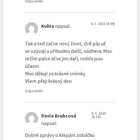
Odpovědět
6. 5. 2025 (8:09)
Květa
napsal:
Tak a teď začne nový život, dvě píp už
se ozývají a přibudou další, nádhera. Moc
držím palce ať se jim daří, rodiče jsou
úžasní .
Moc děkuji za krásné snímky.
Všem přeji krásný den.
Odpovědět
6. 5. 2025
Pavla Brabcová
(8:14)
napsal:
Dobré zprávy o klepání zobáčku