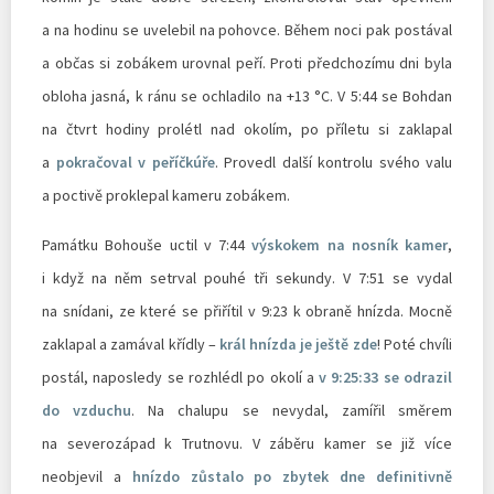
a na hodinu se uvelebil na pohovce. Během noci pak postával
a občas si zobákem urovnal peří. Proti předchozímu dni byla
obloha jasná, k ránu se ochladilo na +13 °C. V 5:44 se Bohdan
na čtvrt hodiny prolétl nad okolím, po příletu si zaklapal
a
pokračoval v peříčkúře
. Provedl další kontrolu svého valu
a poctivě proklepal kameru zobákem.
Památku Bohouše uctil v 7:44
výskokem na nosník kamer
,
i když na něm setrval pouhé tři sekundy. V 7:51 se vydal
na snídani, ze které se přiřítil v 9:23 k obraně hnízda. Mocně
zaklapal a zamával křídly –
král hnízda je ještě zde
! Poté chvíli
postál, naposledy se rozhlédl po okolí a
v 9:25:33 se odrazil
do vzduchu
. Na chalupu se nevydal, zamířil směrem
na severozápad k Trutnovu. V záběru kamer se již více
neobjevil a
hnízdo zůstalo po zbytek dne definitivně