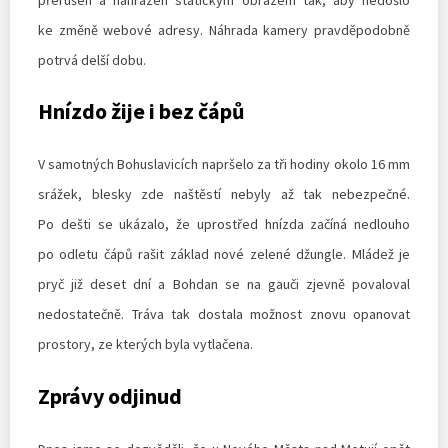
ke změně webové adresy. Náhrada kamery pravděpodobně
potrvá delší dobu.
Hnízdo žije i bez čápů
V samotných Bohuslavicích napršelo za tři hodiny okolo 16 mm
srážek, blesky zde naštěstí nebyly až tak nebezpečné.
Po dešti se ukázalo, že uprostřed hnízda začíná nedlouho
po odletu čápů rašit základ nové zelené džungle. Mládež je
pryč již deset dní a Bohdan se na gauči zjevně povaloval
nedostatečně. Tráva tak dostala možnost znovu opanovat
prostory, ze kterých byla vytlačena.
Zprávy odjinud