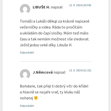
21. 8. 2024 (20:59)
LIBUŠE H.
napsal:
Tomáši a Lukáši děkuji za krásně napsané
večerníčky a videa. Ráda to pročítám
a ukládám do čapí složky. Mám teď málo
času a tak nemám možnost vše sledovat.
Ještě jedou veké díky. Libuše H.
Odpovědět
21. 8. 2024 (21:23)
J.Němcová
napsal:
Bohdane, tak přeji ti dobrý vítr do křídel
a hlavně se na jaře vrať, ty kluku náš
nohatej
Odpovědět