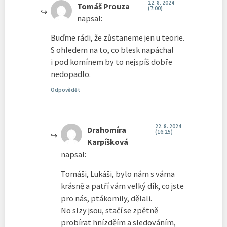
22. 8. 2024
Tomáš Prouza
(7:00)
napsal:
Buďme rádi, že zůstaneme jen u teorie.
S ohledem na to, co blesk napáchal
i pod komínem by to nejspíš dobře
nedopadlo.
Odpovědět
22. 8. 2024
Drahomíra
(16:25)
Karpíšková
napsal:
Tomáši, Lukáši, bylo nám s váma
krásně a patří vám velký dík, co jste
pro nás, ptákomily, dělali.
No slzy jsou, stačí se zpětně
probírat hnízděím a sledováním,