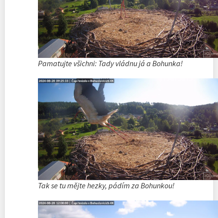
Pamatujte všichni: Tady vládnu já a Bohunka!
Tak se tu mějte hezky, pádím za Bohunkou!