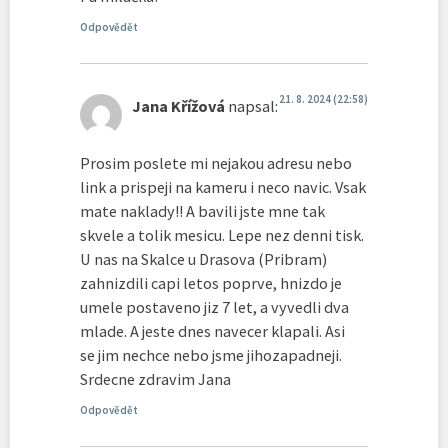
Odpovědět
21. 8. 2024 (22:58)
Jana Křížová
napsal:
Prosim poslete mi nejakou adresu nebo
link a prispeji na kameru i neco navic. Vsak
mate naklady!! A bavili jste mne tak
skvele a tolik mesicu. Lepe nez denni tisk.
U nas na Skalce u Drasova (Pribram)
zahnizdili capi letos poprve, hnizdo je
umele postaveno jiz 7 let, a vyvedli dva
mlade. A jeste dnes navecer klapali. Asi
se jim nechce nebo jsme jihozapadneji.
Srdecne zdravim Jana
Odpovědět