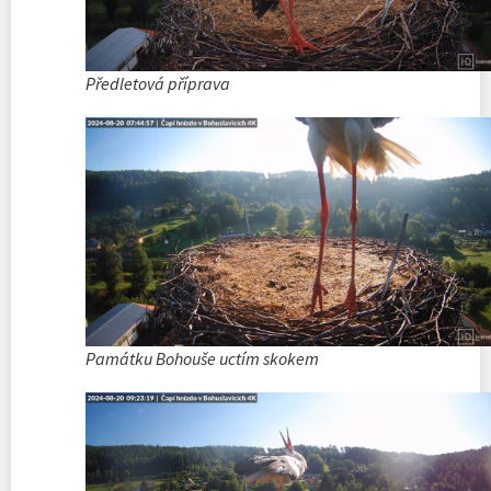
Předletová příprava
Památku Bohouše uctím skokem