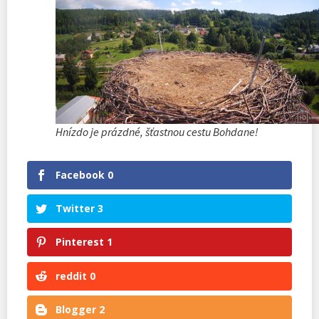
Hnízdo je prázdné, šťastnou cestu Bohdane!
Facebook
0
Twitter
3
Pinterest
1
reddit
0
Blogger
2