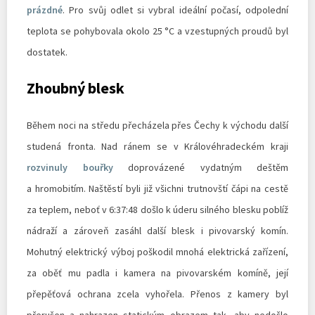
prázdné
. Pro svůj odlet si vybral ideální počasí, odpolední
teplota se pohybovala okolo 25 °C a vzestupných proudů byl
dostatek.
Zhoubný blesk
Během noci na středu přecházela přes Čechy k východu další
studená fronta. Nad ránem se v Královéhradeckém kraji
rozvinuly bouřky
doprovázené vydatným deštěm
a hromobitím. Naštěstí byli již všichni trutnovští čápi na cestě
za teplem, neboť v 6:37:48 došlo k úderu silného blesku poblíž
nádraží a zároveň zasáhl další blesk i pivovarský komín.
Mohutný elektrický výboj poškodil mnohá elektrická zařízení,
za oběť mu padla i kamera na pivovarském komíně, její
přepěťová ochrana zcela vyhořela. Přenos z kamery byl
přerušen a nahrazen statickým obrazem tak, aby nedošlo