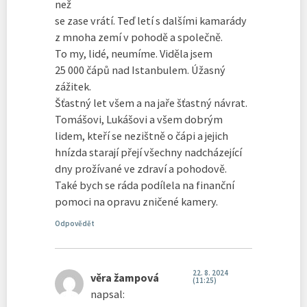
než
se zase vrátí. Teď letí s dalšími kamarády
z mnoha zemí v pohodě a společně.
To my, lidé, neumíme. Viděla jsem
25 000 čápů nad Istanbulem. Úžasný
zážitek.
Šťastný let všem a na jaře šťastný návrat.
Tomášovi, Lukášovi a všem dobrým
lidem, kteří se nezištně o čápi a jejich
hnízda starají přejí všechny nadcházející
dny prožívané ve zdraví a pohodově.
Také bych se ráda podílela na finanční
pomoci na opravu zničené kamery.
Odpovědět
22. 8. 2024
věra žampová
(11:25)
napsal: