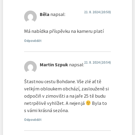
21. 8. 2024 (20:50)
Běla
napsal:
Má nabídka příspěvku na kameru platí
Odpovědět
21. 8. 2024 (20:54)
Martin Szpuk
napsal:
Štastnou cestu Bohdane. Vše zlé ať tě
velkým obloukem obchází, zaslouženě si
odpočiň v zimovišti a na jaře 25 tě budu
netrpělivě vyhlížet. A nejen já
Byla to
s vámi krásná sezóna.
Odpovědět