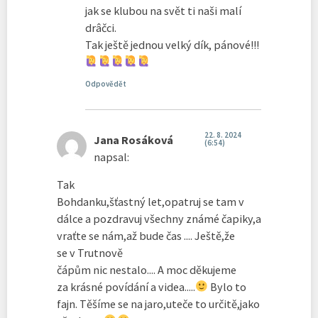
jak se klubou na svět ti naši malí
drâčci.
Tak ještě jednou velký dík, pánové!!!
Odpovědět
22. 8. 2024
Jana Rosáková
(6:54)
napsal:
Tak
Bohdanku,šťastný let,opatruj se tam v
dálce a pozdravuj všechny známé čapiky,a
vraťte se nám,až bude čas .... Ještě,že
se v Trutnově
čápům nic nestalo.... A moc děkujeme
za krásné povídání a videa.....
Bylo to
fajn. Těšíme se na jaro,uteče to určitě,jako