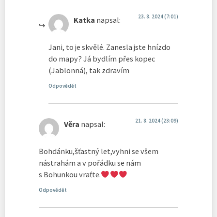
23. 8. 2024 (7:01)
Katka
napsal:
Jani, to je skvělé. Zanesla jste hnízdo
do mapy? Já bydlím přes kopec
(Jablonná), tak zdravím
Odpovědět
21. 8. 2024 (23:09)
Věra
napsal:
Bohdánku,šťastný let,vyhni se všem
nástrahám a v pořádku se nám
s Bohunkou vraťte.
Odpovědět