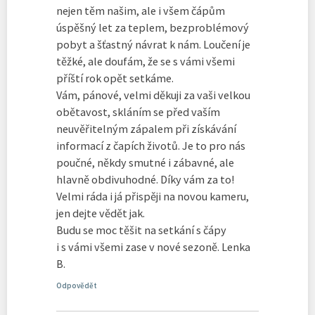
nejen těm našim, ale i všem čápům
úspěšný let za teplem, bezproblémový
pobyt a šťastný návrat k nám. Loučení je
těžké, ale doufám, že se s vámi všemi
příští rok opět setkáme.
Vám, pánové, velmi děkuji za vaši velkou
obětavost, skláním se před vaším
neuvěřitelným zápalem při získávání
informací z čapích životů. Je to pro nás
poučné, někdy smutné i zábavné, ale
hlavně obdivuhodné. Díky vám za to!
Velmi ráda i já přispěji na novou kameru,
jen dejte vědět jak.
Budu se moc těšit na setkání s čápy
i s vámi všemi zase v nové sezoně. Lenka
B.
Odpovědět