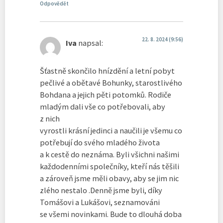
Odpovědět
22. 8. 2024 (9:56)
Iva
napsal:
Šťastně skončilo hnízdění a letní pobyt
pečlivé a obětavé Bohunky, starostlivého
Bohdana a jejich pěti potomků. Rodiče
mladým dali vše co potřebovali, aby
z nich
vyrostli krásní jedinci a naučili je všemu co
potřebují do svého mladého života
a k cestě do neznáma. Byli všichni našimi
každodenními společníky, kteří nás těšili
a zároveň jsme měli obavy, aby se jim nic
zlého nestalo .Denně jsme byli, díky
Tomášovi a Lukášovi, seznamováni
se všemi novinkami. Bude to dlouhá doba