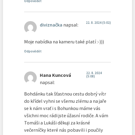
Odpovědět
22. 8. 2024 (5:02)
diviznačka
napsal:
Moje nabídka na kameru také platí :-)))
Odpovědět
22. 8. 2024
Hana Kuncová
(5:08)
napsal:
Bohdánku tak šťastnou cestu dobrý vítr
do křídel vyhni se všemu zlému a na jaře
se k nám vrať i s Bohunkou máme vás
všichni moc rádi jste úžasní rodiče. A vám
Tomáši a Lukáši děkuji za krásné
večerníčky které nás pobavili i poučily