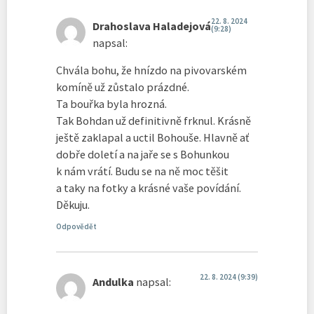
22. 8. 2024
Drahoslava Haladejová
(9:28)
napsal:
Chvála bohu, že hnízdo na pivovarském
komíně už zůstalo prázdné.
Ta bouřka byla hrozná.
Tak Bohdan už definitivně frknul. Krásně
ještě zaklapal a uctil Bohouše. Hlavně ať
dobře doletí a na jaře se s Bohunkou
k nám vrátí. Budu se na ně moc těšit
a taky na fotky a krásné vaše povídání.
Děkuju.
Odpovědět
22. 8. 2024 (9:39)
Andulka
napsal: