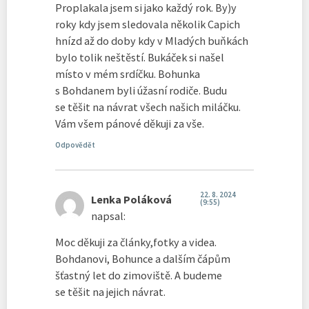
Proplakala jsem si jako každý rok. By)y
roky kdy jsem sledovala několik Capich
hnízd až do doby kdy v Mladých buňkách
bylo tolik neštěstí. Bukáček si našel
místo v mém srdíčku. Bohunka
s Bohdanem byli úžasní rodiče. Budu
se těšit na návrat všech našich miláčku.
Vám všem pánové děkuji za vše.
Odpovědět
22. 8. 2024
Lenka Poláková
(9:55)
napsal:
Moc děkuji za články,fotky a videa.
Bohdanovi, Bohunce a dalším čápům
šťastný let do zimoviště. A budeme
se těšit na jejich návrat.