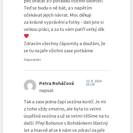
pět dráčat a v pořádku všichni odletěli.
Teď se budu o ně bát, a s napětím
očekávat jejich návrat. Moc děkuji
za krásné vyprávění a fotky - dali jste si
velkou práci, a za tu vám patří velký dík
Zdravím všechny čápomily a doufám, že
se tu na jaře všichni zase potkáme.
Odpovědět
22. 8. 2024
Petra Roháčová
(6:14)
napsal:
Tak a zase jedna čapí sezóna končí. Je mi
z toho vždy smutno, ale byla to velmi
úspěšná sezóna a už se velmi těšíme na tu
další. Přeji Bohunce s Bohdánkem šťastný
let a hlavně ať se k nám ve zdraví na jaře