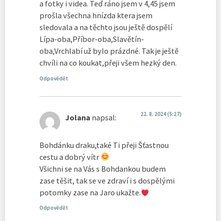
a fotky i videa. Teď ráno jsem v 4,45 jsem
prošla všechna hnízda ktera jsem
sledovala a na těchto jsou ještě dospělí
Lípa-oba,Příbor-oba,Slavětín-
oba,Vrchlabí už bylo prázdné. Tak je ještě
chvíli na co koukat,přeji všem hezký den.
Odpovědět
22. 8. 2024 (5:27)
Jolana
napsal:
Bohdánku draku,také Ti přeji Šťastnou
cestu a dobrý vítr
Všichni se na Vás s Bohdankou budem
zase těšit, tak se ve zdraví i s dospělými
potomky zase na Jaro ukažte.
Odpovědět