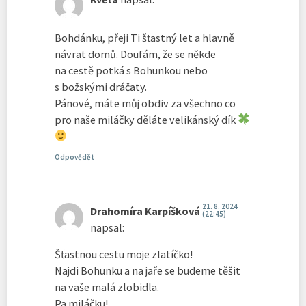
Bohdánku, přeji Ti šťastný let a hlavně
návrat domů. Doufám, že se někde
na cestě potká s Bohunkou nebo
s božskými dráčaty.
Pánové, máte můj obdiv za všechno co
pro naše miláčky děláte velikánský dík
Odpovědět
21. 8. 2024
Drahomíra Karpíšková
(22:45)
napsal:
Šťastnou cestu moje zlatíčko!
Najdi Bohunku a na jaře se budeme těšit
na vaše malá zlobidla.
Pa miláčku!