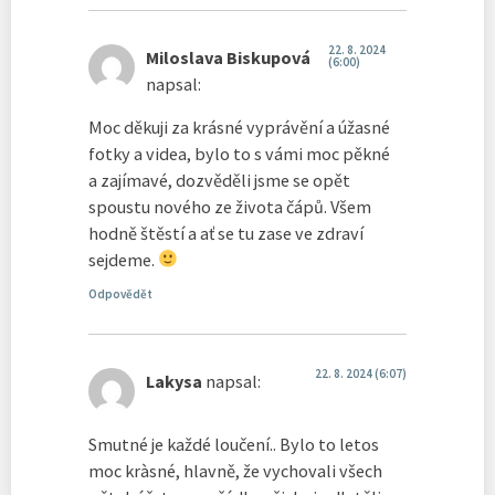
22. 8. 2024
Miloslava Biskupová
(6:00)
napsal:
Moc děkuji za krásné vyprávění a úžasné
fotky a videa, bylo to s vámi moc pěkné
a zajímavé, dozvěděli jsme se opět
spoustu nového ze života čápů. Všem
hodně štěstí a ať se tu zase ve zdraví
sejdeme.
Odpovědět
22. 8. 2024 (6:07)
Lakysa
napsal:
Smutné je každé loučení.. Bylo to letos
moc kràsné, hlavně, že vychovali všech