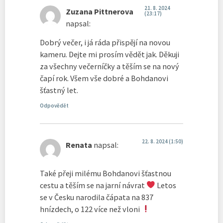
21. 8. 2024
Zuzana Pittnerova
(23:17)
napsal:
Dobrý večer, i já ráda přispějí na novou
kameru. Dejte mi prosím vědět jak. Děkuji
za všechny večerníčky a těším se na nový
čapí rok. Všem vše dobré a Bohdanovi
šťastný let.
Odpovědět
22. 8. 2024 (1:50)
Renata
napsal:
Také přeji milému Bohdanovi šťastnou
cestu a těším se na jarní návrat
Letos
se v Česku narodila čápata na 837
hnízdech, o 122 více než vloni