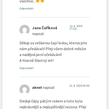
všechno...
Odpovědět
22. 8. 2024
Jana Čuříková
(7:22)
napsal:
Děkuji za veškerou čapí krásu, kterou jste
nám předávali! Přeji všem dobré měsíce
a nadějná jarní očekávání!
A hlavně šťastný let!
Odpovědět
22. 8. 2024 (9:18)
aknel
napsal:
Sleduji čápy pátým rokem a toto byla
nejkrásnější a nejúspěšnější sezona. Přeji