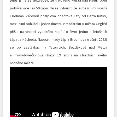
Dnes jsme se dozvěděli, že u Nového Města nad Metují opět
pobývá více než 50 čápů. Nelze vyloučit, že je mezi nimi možná
i Bohdan. Zároveň přišly dva odečtové listy od Petra Kafky,
mezi nimi bohužel i jeden úmrtní. V Maďarsku u města Cegléd
přišlo na vedení vysokého napětí o život jedno z letošních
čápat z Náchoda. Naopak mladý čáp z Broumova (ročník 2022)
se po zastávkách v Tatenicích, Bezděkově nad Metují
a Provodově-Šonově ukázal 19. srpna na střechách svého
rodného města.