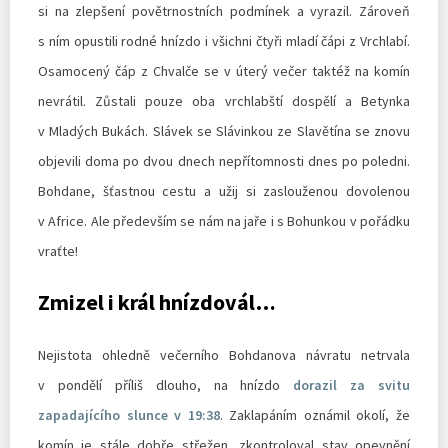
si na zlepšení povětrnostních podmínek a vyrazil. Zároveň
s ním opustili rodné hnízdo i všichni čtyři mladí čápi z Vrchlabí.
Osamocený čáp z Chvalče se v úterý večer taktéž na komín
nevrátil. Zůstali pouze oba vrchlabští dospělí a Betynka
v Mladých Bukách. Slávek se Slávinkou ze Slavětína se znovu
objevili doma po dvou dnech nepřítomnosti dnes po poledni.
Bohdane, šťastnou cestu a užij si zaslouženou dovolenou
v Africe. Ale především se nám na jaře i s Bohunkou v pořádku
vraťte!
Zmizel i král hnízdovál…
Nejistota ohledně večerního Bohdanova návratu netrvala
v pondělí příliš dlouho, na hnízdo
dorazil za svitu
zapadajícího slunce v 19:38
. Zaklapáním oznámil okolí, že
komín je stále dobře střežen, zkontroloval stav opevnění