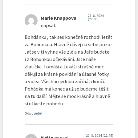
21. 8. 2024
Marie Knappova
(22:00)
napsal:
Bohdánku , tak ses konečně rozhodl letět
za Bohunkou. Hlavně dávej na sebe pozor
, ať se v ti vyhne vše zlé a na Jaře budete
i z Bohunkou očekávání. Jste naše
zlatíčka. Tomáši a Lukáši strašně moc
děkuji za krásné povídání a úžasné fotky
a videa. Všechno jednou začíná a končí.
Pohádka má konec a už se budeme těšit
na tu další. Mějte se moc krásně a hlavně
si užívejte pohodu.
Odpovědět
21. 8. 2024 (22:45)
Květa
napsal: