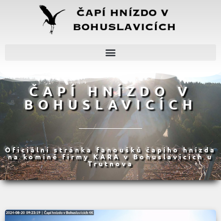
ČAPÍ HNÍZDO V
BOHUSLAVICÍCH
Oficiální stránka fanoušků čapího hnízda
na komíně firmy KARA v Bohuslavicích u
Trutnova