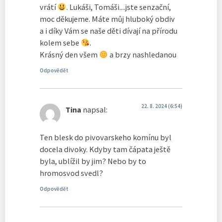
vrátí
. Lukáši, Tomáši....jste senzační,
moc děkujeme. Máte můj hluboký obdiv
a i díky Vám se naše děti dívají na přírodu
kolem sebe
.
Krásný den všem
a brzy nashledanou
Odpovědět
22. 8. 2024 (6:54)
Tina
napsal:
Ten blesk do pivovarskeho komínu byl
docela divoky. Kdyby tam čápata ještě
byla, ublížil by jim? Nebo by to
hromosvod svedl?
Odpovědět